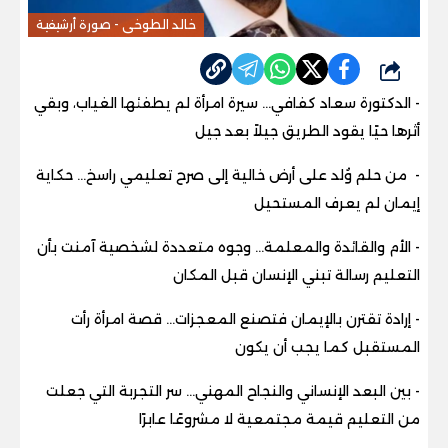
خالد الطوخى - صورة أرشيفية
شارك
- الدكتورة سعاد كفافي… سيرة امرأة لم يطفئها الغياب، وبقي
أثرها حيًا يقود الطريق جيلاً بعد جيل
- من حلم وُلد على أرض خالية إلى صرح تعليمي راسخ… حكاية
إيمان لم يعرف المستحيل
- الأم والقائدة والمعلمة… وجوه متعددة لشخصية آمنت بأن
التعليم رسالة تبني الإنسان قبل المكان
- إرادة تقترن بالإيمان فتصنع المعجزات… قصة امرأة رأت
المستقبل كما يجب أن يكون
- بين البعد الإنساني والنجاح المهني… سر التجربة التي جعلت
من التعليم قيمة مجتمعية لا مشروعًا عابرًا