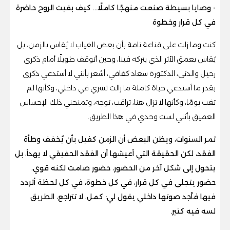
- وصايا بسيطة صنعت منهجًا كاملًا… كيف بقيت الروح حاضرة
في كل قرار وخطوة
كنت وما زلت على قناعة تامة بأن بعض الغياب لا يُقاس بالزمن، بل
يُقاس بعمق الأثر الذي يتركه فينا، وحين أتوقف طويلًا أمام ذكرى
رحيل والدتى، الدكتورة سعاد كفافي، أشعر بأنني لا أستدعي ذكرى
بقدر ما أستدعي حياة كاملة ما زالت تسري في داخلي، وكأنها لم
تغب يومًا، وكأنها لا تزال هنا، تراقب، توجه، وتمنحني ذلك الإحساس
العميق بأنني لست وحدي في هذا الطريق.
تمر السنوات، ويظن البعض أن الزمن كفيل بأن يُخفف وطأة
الفقد، لكن الحقيقة التي أعيشها أن الفقد الحقيقي لا يهدأ، بل
يتحول إلى شكل آخر من الحضور، حضور صامت لكنه قوي،
حضور يتجلى في كل قرار، في كل خطوة، في كل لحظة أتردد
فيها فأجد صوتها داخلي يقول لي: كمل، لا تتراجع، الطريق
لسه فيه كتير.