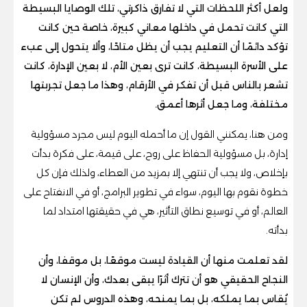
ولعل أكثر اللحظات التي لا تفارق ذاكرتي، تلك الوصايا البسيطة
التي كانت تحمل في داخلها معاني كبيرة، خاصة حين كانت
تؤكد دائمًا أن التعليم يجب أن يظل متاحًا، وألا يتحول إلى عبء
على الأسرة البسيطة، كانت ترى بعين الأم، لا بعين الإدارة، كانت
تشعر بالناس قبل أن تفكر في الأرقام، وهذا ما جعل تجربتها
مختلفة، وما جعل أثرها أعمق.
ومن هنا، يمكنني القول إن ما أحمله اليوم ليس مجرد مسؤولية
إدارة، بل مسؤولية الحفاظ على روح، على قيمة، على فكرة بدأت
بإخلاص، ولا يجب أن تنتهي إلا بمزيد من العطاء، ولذلك فإن كل
خطوة نقوم بها اليوم، سواء في تطوير البرامج، أو في الانفتاح على
العالم، أو في توسيع نطاق التأثير، هي في حقيقتها امتداد لما
بدأته.
لقد تعلمت منها أن القيادة ليست موقعًا، بل موقفا، وأن
النجاح الحقيقي هو أن تترك أثرًا يبقى بعدك، وأن الإنسان لا
يُقاس بما يملكه، بل بما يمنحه، وهذه الدروس لم تكن