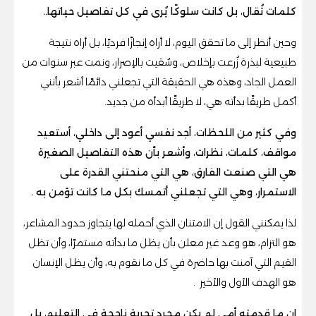
كلمات تُقال، بل كانت سلوكًا يُرى في كل تفاصيل حياتها..
وحين أنظر إلى ما تحقق اليوم، لا أراه إنجازًا فرديًا، بل أراه نتيجة
طبيعية لبذرة زُرعت بإخلاص، وسُقيت بالإصرار، ونمت عبر سنوات من
العمل الجاد، وهذه هي الحقيقة التي تجعلني دائمًا أشعر بأنني
أكمل طريقًا بدأته هي، لا طريقًا أبدأه من جديد.
وفي كثير من اللحظات، أجد نفسي أعود إلى داخلي، أستعيد
مواقف، كلمات، نظرات، وأشعر بأن هذه التفاصيل الصغيرة
هي التي صنعت الفارق، هي التي منحتني القدرة على
الاستمرار، وهي التي تجعلني أتمسك بكل ما كانت تؤمن به .
لذا يمكنني القول إن الامتنان الذي أحمله لها يتجاوز حدود المشاعر،
هو التزام، هو وعد غير معلن بأن يظل ما بدأته مستمرًا، وأن تظل
القيم التي آمنت بها حاضرة في كل ما نقوم به، وأن يظل الإنسان
هو الهدف الأول والأخير .
إن ما قدمته أمي لم يكن مجرد تجربة ناجحة في التعليم، بل