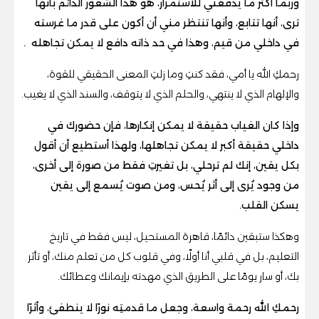
وربما أكثر ما يدفعني للاستمرار، هو هذا الشعور الدائم بأنها
ترى، أنها تتابع، وأنها تنتظر مني أن أكون على قدر ما غرسته
في داخلي من قيم، وهذا في حد ذاته دافع لا يمكن تجاهله .
رحمكِ الله يا أمي، فقد كنتِ وما زلتِ المعنى الحقيقي للقوة،
والإلهام الذي لا ينتهي، والحلم الذي لا يتوقف، والسند الذي لا يغيب.
وإذا كان الغياب حقيقة لا يمكن إنكارها، فإن حضورك في
داخلي حقيقة أكبر لا يمكن تجاهلها، ولهذا أستطيع أن أقول
بكل يقين، إنك لم ترحلي، بل تغيرتِ فقط من صورة إلى أخرى،
من وجود يُرى إلى أثر يُحس، ومن صوت يُسمع إلى يقين
يسكن القلب.
وهكذا ستبقين دائمًا، قاهرة المستحيل، ليس فقط في تاريخ
التعليم، بل في قلبي أنا أولًا، وفي قلوب كل من تعلم منك، أو تأثر
بك، أو سار يومًا على الطريق الذي مهدته بإيمانك وعطائك.
رحمكِ الله رحمة واسعة، وجعل ما قدمتِه نورًا لا ينطفئ، وأثرًا