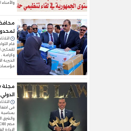
والأمناء 
لمحدود
الثلاثاء 21/أكتوبر/2025 - :28
للتمكين 
وكرامة ،
الخيرية ا
مؤسسات ال
الدولي ب
الثلاثاء 21/أكتوبر/2025 - :13
بمناسبة م
والشرق الأ
الإدارة ال