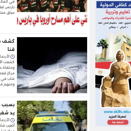
باريس ليق
سياق متص
كشف هو
قنا
الأربعاء 29/أكتوبر/2025 - 
كشفت الأج
وملقاة دا
مركز قفط،
شاب في ال
ومتهم في
بسبب خ
يد شقي
الأربعاء 29/أكتوبر/2025 - 
أصيب شاب 
مركز قنا،