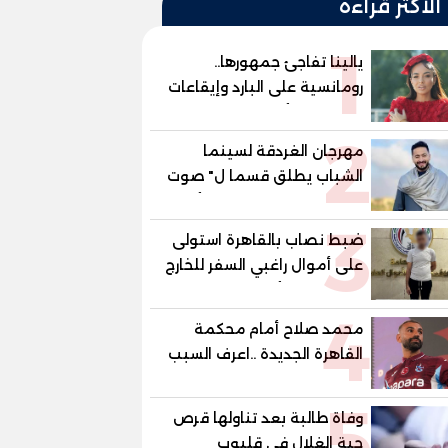
الأكثر قراءة
1
يالينا تفاجئ جمهورها..
رومانسية على البارد وإيقاعات
ساخنة في أحدث كليباتها
2
مهرجان الغردقة لسينما
الشباب يطلق قسما ل" صوت
السينما" ..وحمادة هلال أول
3
المكرمين
ضبط نصاب بالقاهرة استولى
على أموال راغبي السفر للخارج
بزعم توفير تأشيرات
4
محمد صلاح أمام محكمة
القاهرة الجديدة ..اعرف السبب
5
وفاة طالبة بعد تناولها قرص
حبة الغلال في قليوب