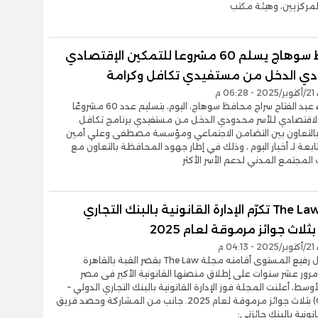
المركزيين، وهيئة مكتب
محافظ سوهاج يسلم 60 مشروعا للتمكين الإقتصادي
ي الدخل من مستفيدي تكافل وكرامة
06 م
قام اللواء عبد الفتاح سراج محافظ سوهاج، اليوم، بتسليم عدد 60 مشروعًا
الاقتصادي للأسر محدودي الدخل من مستفيدي برنامج تكافل
 بالتعاون بين التضامن الاجتماعي ومؤسسة مصطفى وعلي أمين
لتابعة لـ أخبار اليوم ، وذلك في إطار جهود المحافظة بالتعاون مع
مجتمع المدني لدعم الأسر الأكثر
مجلة The Law تكرّم الإدارة القانونية بالبنك التجاري
ثلاث جوائز مرموقة لعام 2025
04 م
فى احتفال رفيع المستوى أقامته مجلة The Law بقصر القبة بالقاهرة
رور عشر سنوات على إطلاق منصتها القانونية الأكبر فى مصر
وسط، أعلنت المجلة فوز الإدارة القانونية بالبنك التجاري الدولي –
مصر (CIB) بثلاث جوائز مرموقة لعام 2025. جانب من المشاركة وحصد فريق
قانونية بالبنك جائزتي: