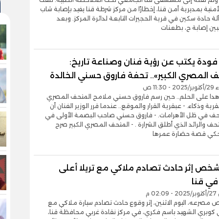
لأمنية بمديرية أمن قنا، إخطارًا من مركز شرطة قنا يفيد بإصابة شاب
ة حادة سكين في قرية الحجيرات التابعة لدائرة المركز. وبعد
ين إصابة ح، بطعنات
ودة يكتب عن رؤية فنان وصناعة تاريخ:
 المصري الكبير».. تحفة فاروق حسني الخالدة
11:30 ص
هدا على الحلم.. حين رسم فاروق حسني ملامح المتحف المصري
قرية وذكاء. - عبقرية القرار والموقع.. عندما قرر الوزير الفنان أن
تحف في ظل الأهرامات. - فاروق حسني صاحب البصمة الأولى في
تحف والرائد الذي أطلق الشرارة . - المتحف المصري الكبير صرح
حكي قصة حضارة عمرها
خص إثر حادث تصادم ملاكي مع تريلا أعلى
في قنا
0 م
مصرعه، اليوم الاثنين، إثر وقوع حادث تصادم سيارة ملاكي مع
ى كوبري الشهيد باسم فكري، في مركز نقادة غربي محافظة قنا،