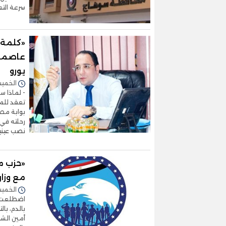
سرعة الت
«كلمة 
عاصمة ا
يورو
الخميس 23/أكتوبر/2025 
- لماذا سا
تعقد للمر
بوابة مصر
رحلته في
نصب عينيه
«حزب م
مع وزا
الخميس 23/أكتوبر/2025 
اضطلعت أ
بالدم، با
أمين الشب