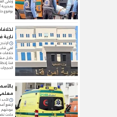
وعلى الفو
بمديرية أ
بوقوع حا
لخلافا
نارية ف
الإثنين 27/أكتوبر/2025 - 2:00
لقي شاب 
خلافات مال
داخل مشر
قنا، إخطا
الحجيرات ا
بالأسم
معلمي سو
الأحد 26/أكتوبر/2025 - 04:54 م
عودتهم من