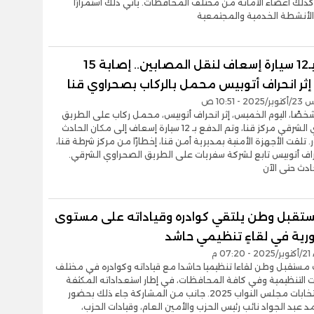
كذلك أعضاء الأمانة من مختلف المحافظات. يأتي ذلك استمرارًا
لأنشطة الخدمية والمجتمعية
الدفع بـ12 سيارة إسعاف لنقل المصابين.. إصابة 15
إثر انحراف أتوبيس محمل بالركاب بصحراوي قنا
- 10:51 ص
يب 15 شخصًا، اليوم الخميس، إثر انحراف أتوبيس، محمل ركاب على الطريق
الصحراوي الشرقي مركز قنا، وتم الدفع بـ 12 سيارة إسعاف إلى مكان الحادث
. تلقت الأجهزة الأمنية بمديرية أمن قنا، إخطارًا من مركز شرطة قنا،
راف أتوبيس تابع لشركة سفريات على الطريق الصحراوي الشرقي.
ادث حتى الآن
تقبل وطن يلتقي كوادره وقياداته على مستوى
رية في لقاءٍ تنظيميٍ حاشد
07 م
مستقبل وطن لقاءا تنظيميا حاشدا مع قياداته وكوادره في مختلف
 التنظيمية وفي كافة المحافظات، في إطار استعداداته المكثفة
لخوض انتخابات مجلس النواب 2025. جانب من المشاركة جاء ذلك بحضور
مد عبد الجواد نائب رئيس الحزب والأمين العام، وقيادات الحزب،