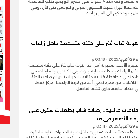
في العالم بعدما وقف منذ ٨ سنوات على مسرح الأوليمبيا بقلب العاصمة
دم حفلا لايزال حديث الجمهور العربي والفرنسي حتى الأن . وفي
ل يعود حكيم الي المهرجانات
ية شاب عُثر على جثته متفحمة داخل زراعات
03:18 م
هزة الأمنية بمديرية أمن قنا، هوية شاب عُثر على جثته متفحمة
خل الزراعات بمنطقة جبلية، بين قريتي الكلاحين والعليقات، في
 جنوبي محافظة قنا. بعد تكثيف التحريات تبين أن صاحب الجثة
ثلاثينيات من عمره يُدعى أ.ب، من قرية البراهمة، مركز قفط،
 قضايا سابقة، جاري كشف تفاصيل
لافات عائلية.. إصابة شاب بطعنات سكين على
قه الأصغر في قنا
03:11 م
بطعنات آلة حادة، "سكين"، داخل قرية الحجيرات، التابعة لدائرة
 وتم نقله إلى مستشفى قنا الجامعي تحت الملاحظة الطبية. تلقت