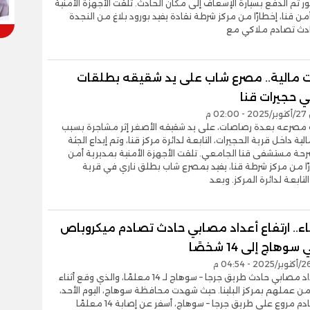
ر تم الدفع بسيارة الإسعاف إلى مكان الحادث. تلقت الأجهزة الأمنية
من قنا، إخطارًا من مركز شرطة نقادة يفيد بورود بلاغ من النجدة
دث تصادم ملاكي مع
ت مالية.. مصرع شاب على يد شقيقه بطلقات
ي حجيرات قنا
0 م
مصرعه بعدة رصاصات، على يد شقيقه الأصغر إثر مشاجرة بسبب
ية داخل قرية الحجيرات، التابعة لدائرة مركز قنا، وتم إيداع الجثة
حة مستشفى قنا الجامعي. تلقت الأجهزة الأمنية بمديرية أمن
رًا من مركز شرطة قنا، يفيد بمصرع شاب بطلق ناري في قرية
لتابعة لدائرة المركز. وبعد
اء.. ارتفاع أعداد مصابي حادث تصادم ميكروباص
هاج إلى 14 شخصًا
ارتفع أعداد مصابي حادث طريق جرجا – سوهاج لـ 14 معلمًا، والذي وقع أثناء
 عملهم بمركز البلينا. حيث شهدت محافظة سوهاج، اليوم الأحد،
حادث تصادم مروع على طريق جرجا – سوهاج، أسفر عن إصابة 14 معلمًا