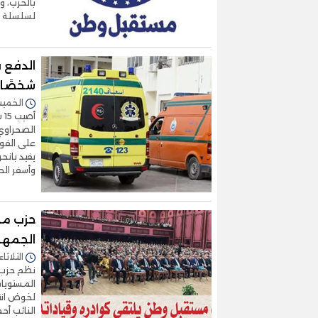
بالحزب، و
لسلسلة ا
شخصًا 
الخميس 23/أكتوبر/2025 
أص
على الفور
يفيد بانح
وأسفر الح
حزب مس
الجمهو
الثلاثاء 21/أكتوبر/2025 - :20
نظم حزب 
المستويات
النائب أح