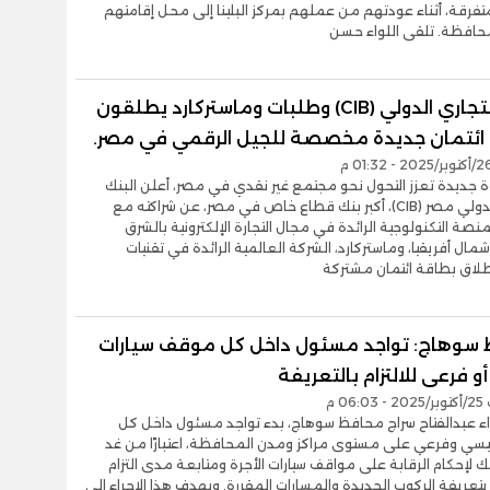
تفرقة، أثناء عودتهم من عملهم بمركز البلينا إلى محل إقامتهم
حافظة. تلقى اللواء حسن
البنك التجاري الدولي (CIB) وطلبات وماستركارد يطلقون
ائتمان جديدة مخصصة للجيل الرقمي في مصر.
جديدة تعزز التحول نحو مجتمع غير نقدي في مصر، أعلن البنك
التجاري الدولي مصر (CIB)، أكبر بنك قطاع خاص في مصر، عن شراكته مع
منصة التكنولوجية الرائدة في مجال التجارة الإلكترونية بالشرق
مال أفريقيا، وماستركارد، الشركة العالمية الرائدة في تقنيات
طلاق بطاقة ائتمان مشتركة
سوهاج: تواجد مسئول داخل كل موقف سيارات
و فرعى للالتزام بالتعريفة
06 م
اء عبدالفتاح سراج محافظ سوهاج، بدء تواجد مسئول داخل كل
سي وفرعي على مستوى مراكز ومدن المحافظة، اعتبارًا من غد
لك لإحكام الرقابة على مواقف سيارات الأجرة ومتابعة مدى التزام
بتعريفة الركوب الجديدة والمسارات المقررة. ويهدف هذا الإجراء إلى