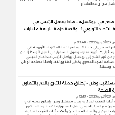
عامل مع أي مخالفات أو
مصر في بروكسل» .. ماذا يفعل الرئيس في
لاتحاد الأوروبي؟.. وقصة حزمة الأربعة مليارات
- 03:49 م
فر السيسي إلى بلجيكا؟.. وما سر القمة المصرية - الأوروبية التي
ة الأولى؟ - أوروبا تعترف وتقول: لا استقرار في الشرق الأوسط إلا من
 من شرم الشيخ إلى بروكسل، يواصل الرئيس عبدالفتاح السيسي
 صناعة المجد المصري بخطى ثابتة وواثقة، واضعًا مصلحة الوطن
، ومستندًا
ستقبل وطن» يُطلق حملة للتبرع بالدم بالتعاون
رة الصحة
- 12:13 م
مانة الشباب المركزية بحزب مستقبل وطن، بإطلاق حملة التبرع
لتعاون مع المركز القومي لنقل الدم، بوزارة الصحة. وذلك بحضور
اب المركزي والأمناء المساعدين وأعضاء أمانة الشباب المركزية