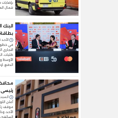
بإصابات م
شمال الم
بطاقة 
الأحد 26/أكتوبر/2025 - 01:32 م
في خطوة 
طلبات، ال
الأوسط وش
الدفع، لإ
محافظ 
رئيسى أ
السبت 25/أكتوبر/2025 - :03
أعلن اللو
موقف رئي
الأحد، وذ
السائقين 