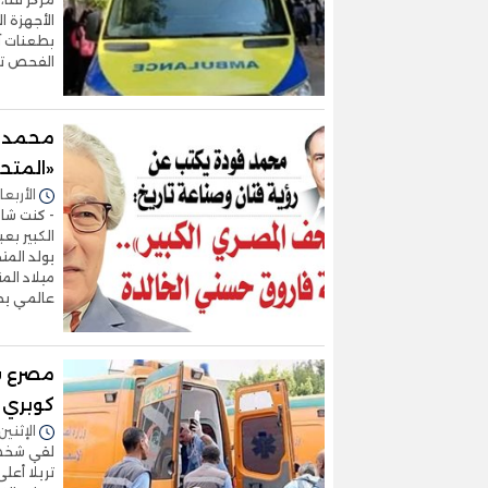
الأجهزة ا
بطعنات آل
الفحص تب
محمد ف
«المتحف
الأربعاء 29/أكتوبر/2025 - 
- كنت شا
الكبير بعب
يولد الم
ميلاد الم
عالمي ي
مصرع ش
كوبري 
الإثنين 27/أكتوبر/2025 - 2:09
لقي شخص 
تريلا أعل