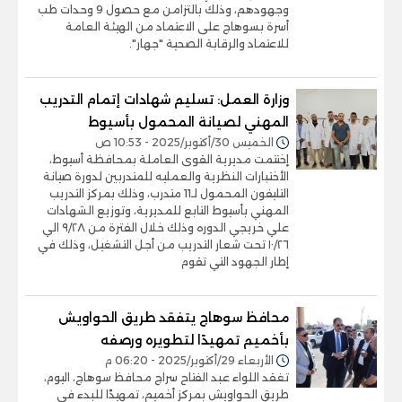
وجهودهم، وذلك بالتزامن مع حصول 9 وحدات طب
أسرة بسوهاج على الاعتماد من الهيئة العامة
للاعتماد والرقابة الصحية "جهار".
وزارة العمل: تسليم شهادات إتمام التدريب
المهني لصيانة المحمول بأسيوط
الخميس 30/أكتوبر/2025 - 10:53 ص
إختتمت مديرية القوى العاملة بمحافظة أسيوط،
الأختبارات النظرية والعمليه للمتدربين لدورة صيانة
التليفون المحمول لـ11 متدرب، وذلك بمركز التدريب
المهني بأسيوط التابع للمديرية، وتوزيع الشهادات
علي خريجي الدوره وذلك خلال الفترة من ٩/٢٨ الي
١٠/٢٦ تحت شعار التدريب من أجل التشغيل، وذلك في
إطار الجهود التي تقوم
محافظ سوهاج يتفقد طريق الحواويش
بأخميم تمهيدًا لتطويره ورصفه
الأربعاء 29/أكتوبر/2025 - 06:20 م
تغقد اللواء عبد الفتاح سراج محافظ سوهاج، اليوم،
طريق الحواويش بمركز أخميم، تمهيدًا للبدء في