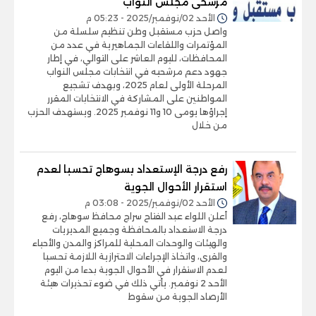
مرشحى مجلس النواب
الأحد 02/نوفمبر/2025 - 05:23 م
واصل حزب مستقبل وطن تنظيم سلسلة من
المؤتمرات واللقاءات الجماهيرية في عدد من
المحافظات، لليوم العاشر على التوالي، في إطار
جهود دعم مرشحيه في انتخابات مجلس النواب
المرحلة الأولى لعام 2025، وبهدف تشجيع
المواطنين على المشاركة في الانتخابات المقرر
إجراؤها يومى 10 و11 نوفمبر 2025. ويستهدف الحزب
من خلال
رفع درجة الإستعداد بسوهاج تحسبا لعدم
استقرار الأحوال الجوية
الأحد 02/نوفمبر/2025 - 03:08 م
أعلن اللواء عبد الفتاح سراج محافظ سوهاج، رفع
درجة الاستعداد بالمحافظة وجميع المديريات
والهيئات والوحدات المحلية للمراكز والمدن والأحياء
والقرى، واتخاذ الإجراءات الاحترازية اللازمة تحسبا
لعدم الاستقرار في الأحوال الجوية بدءا من اليوم
الأحد 2 نوفمبر. يأتي ذلك في ضوء تحذيرات هيئة
الأرصاد الجوية من سقوط