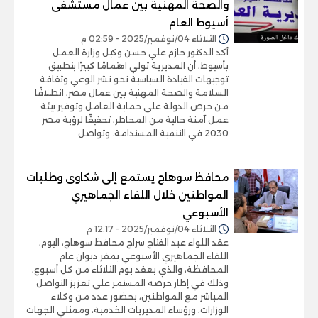
والصحة المهنية بين عمال مستشفى
أسيوط العام
الثلاثاء 04/نوفمبر/2025 - 02:59 م
أكد الدكتور حازم علي حسن وكيل وزارة العمل
بأسيوط، أن المديرية تولي اهتمامًا كبيرًا بتطبيق
توجيهات القيادة السياسية نحو نشر الوعي وثقافة
السلامة والصحة المهنية بين عمال مصر، انطلاقًا
من حرص الدولة على حماية العامل وتوفير بيئة
عمل آمنة خالية من المخاطر، تحقيقًا لرؤية مصر
2030 في التنمية المستدامة. وتواصل
محافظ سوهاج يستمع إلى شكاوى وطلبات
المواطنين خلال اللقاء الجماهيري
الأسبوعي
الثلاثاء 04/نوفمبر/2025 - 12:17 م
عقد اللواء عبد الفتاح سراج محافظ سوهاج، اليوم،
اللقاء الجماهيري الأسبوعي بمقر ديوان عام
المحافظة، والذي يعقد يوم الثلاثاء من كل أسبوع،
وذلك في إطار حرصه المستمر على تعزيز التواصل
المباشر مع المواطنين، بحضور عدد من وكلاء
الوزارات، ورؤساء المديريات الخدمية، وممثلي الجهات