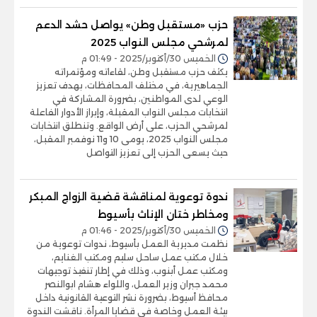
حزب «مستقبل وطن» يواصل حشد الدعم
لمرشحي مجلس النواب 2025
الخميس 30/أكتوبر/2025 - 01:49 م
يكثف حزب مستقبل وطن، لقاءاته ومؤتمراته
الجماهيرية، في مختلف المحافظات، بهدف تعزيز
الوعي لدى المواطنين، بضرورة المشاركة في
انتخابات مجلس النواب المقبلة، وإبراز الأدوار الفاعلة
لمرشحي الحزب، على أرض الواقع. وتنطلق انتخابات
مجلس النواب 2025، يومى 10 و11 نوفمبر المقبل،
حيث يسعى الحزب إلى تعزيز التواصل
ندوة توعوية لمناقشة قضية الزواج المبكر
ومخاطر ختان الإناث بأسيوط
الخميس 30/أكتوبر/2025 - 01:46 م
نظمت مديرية العمل بأسيوط، ندوات توعوية من
خلال مكتب عمل ساحل سليم ومكتب الغنايم،
ومكتب عمل أبنوب، وذلك في إطار تنفيذ توجيهات
محمد جبران وزير العمل، واللواء هشام ابوالنصر
محافظ أسيوط، بضرورة نشر التوعية القانونية داخل
بيئة العمل وخاصة في قضايا المرأة. ناقشت الندوة