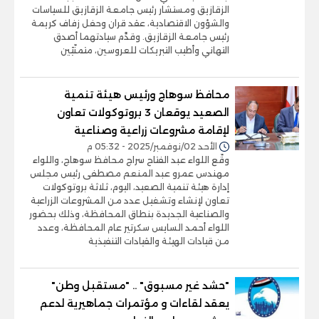
الزقازيق ومستشار رئيس جامعة الزقازيق للسياسات
والشؤون الاقتصادية، عقد قران وحفل زفاف كريمة
رئيس جامعة الزقازيق. وقدَّم سيادتهما أصدق
التهاني وأطيب التبريكات للعروسين، متمنّيَين
محافظ سوهاج ورئيس هيئة تنمية
الصعيد يوقعان 3 بروتوكولات تعاون
لإقامة مشروعات زراعية وصناعية
الأحد 02/نوفمبر/2025 - 05:32 م
وقّع اللواء عبد الفتاح سراج محافظ سوهاج، واللواء
مهندس عمرو عبد المنعم مصطفى رئيس مجلس
إدارة هيئة تنمية الصعيد، اليوم، ثلاثة بروتوكولات
تعاون لإنشاء وتشغيل عدد من المشروعات الزراعية
والصناعية الجديدة بنطاق المحافظة، وذلك بحضور
اللواء أحمد السايس سكرتير عام المحافظة، وعدد
من قيادات الهيئة والقيادات التنفيذية
"حشد غير مسبوق" .. "مستقبل وطن"
يعقد لقاءات و مؤتمرات جماهيرية لدعم