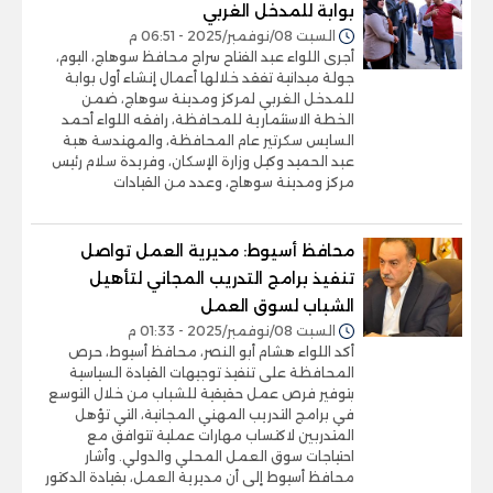
بوابة للمدخل الغربي
السبت 08/نوفمبر/2025 - 06:51 م
أجرى اللواء عبد الفتاح سراج محافظ سوهاج، اليوم،
جولة ميدانية تفقد خلالها أعمال إنشاء أول بوابة
للمدخل الغربي لمركز ومدينة سوهاج، ضمن
الخطة الاستثمارية للمحافظة، رافقه اللواء أحمد
السايس سكرتير عام المحافظة، والمهندسة هبة
عبد الحميد وكيل وزارة الإسكان، وفريدة سلام رئيس
مركز ومدينة سوهاج، وعدد من القيادات
محافظ أسيوط: مديرية العمل تواصل
تنفيذ برامج التدريب المجاني لتأهيل
الشباب لسوق العمل
السبت 08/نوفمبر/2025 - 01:33 م
أكد اللواء هشام أبو النصر، محافظ أسيوط، حرص
المحافظة على تنفيذ توجيهات القيادة السياسية
بتوفير فرص عمل حقيقية للشباب من خلال التوسع
في برامج التدريب المهني المجانية، التي تؤهل
المتدربين لاكتساب مهارات عملية تتوافق مع
احتياجات سوق العمل المحلي والدولي. وأشار
محافظ أسيوط إلى أن مديرية العمل، بقيادة الدكتور