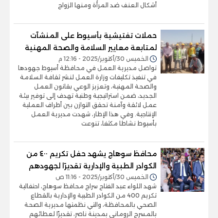
أشكال العنف ضد المرأة ومنها الزواج
حملات تفتيشية بأسيوط على المنشآت
لمتابعة معايير السلامة والصحة المهنية
الخميس 30/أكتوبر/2025 - 12:16 م
تواصل مديرية العمل في محافظة أسيوط جهودها
في تنفيذ تكليفات وزارة العمل لنشر ثقافة السلامة
والصحة المهنية، وتعزيز الوعي بقانون العمل
الجديد، ضمن استراتيجية وطنية تهدف إلى توفير بيئة
عمل لائقة وآمنة تحقق التوازن بين أطراف العملية
الإنتاجية. وفي هذا الإطار، شهدت مديرية العمل
بأسيوط نشاطا مكثفا، تنوعت
محافظ سوهاج يشهد حفل تكريم ٤٠٠ من
الكوادر الطبية والإدارية تقديرًا لجهودهم
الخميس 30/أكتوبر/2025 - 11:16 ص
شهد اللواء عبد الفتاح سراج محافظ سوهاج، احتفالية
تكريم 400 من الكوادر الطبية والإدارية بالقطاع
الصحي بالمحافظة، والتي نظمتها مديرية الصحة
بالمسرح الروماني بمدينة ناصر، تقديرًا لعطائهم