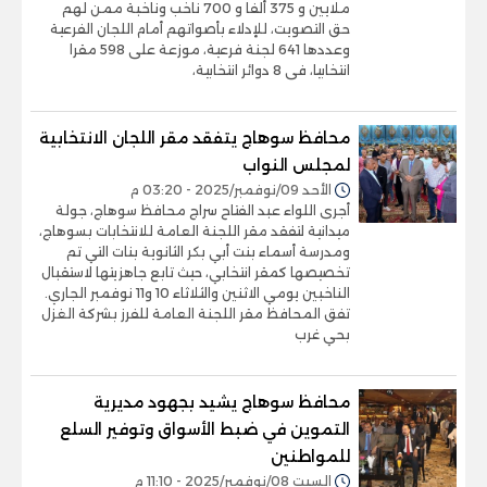
ملايين و 375 ألفا و 700 ناخب وناخبة ممن لهم
حق التصويت، للإدلاء بأصواتهم أمام اللجان الفرعية
وعددها 641 لجنة فرعية، موزعة على 598 مقرا
انتخابيا، فى 8 دوائر انتخابية،
محافظ سوهاج يتفقد مقر اللجان الانتخابية
لمجلس النواب
الأحد 09/نوفمبر/2025 - 03:20 م
أجرى اللواء عبد الفتاح سراج محافظ سوهاج، جولة
ميدانية لتفقد مقر اللجنة العامة للانتخابات بسوهاج،
ومدرسة أسماء بنت أبي بكر الثانوية بنات التي تم
تخصيصها كمقر انتخابي، حيث تابع جاهزيتها لاستقبال
الناخبين يومي الاثنين والثلاثاء 10 و11 نوفمبر الجاري.
تفق المحافظ مقر اللجنة العامة للفرز بشركة الغزل
بحي غرب
محافظ سوهاج يشيد بجهود مديرية
التموين في ضبط الأسواق وتوفير السلع
للمواطنين
السبت 08/نوفمبر/2025 - 11:10 م