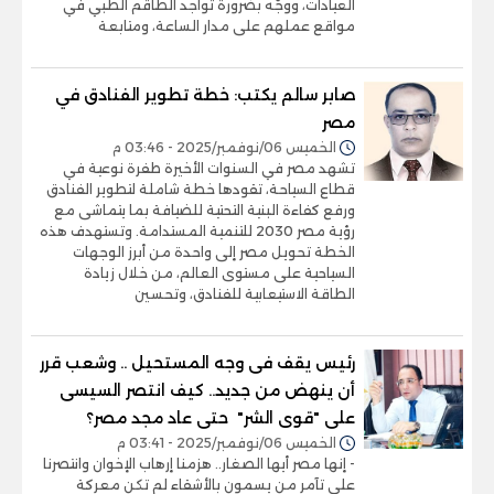
العيادات، ووجّه بضرورة تواجد الطاقم الطبي في
مواقع عملهم على مدار الساعة، ومتابعة
صابر سالم يكتب: خطة تطوير الفنادق في
مصر
الخميس 06/نوفمبر/2025 - 03:46 م
تشهد مصر في السنوات الأخيرة طفرة نوعية في
قطاع السياحة، تقودها خطة شاملة لتطوير الفنادق
ورفع كفاءة البنية التحتية للضيافة بما يتماشى مع
رؤية مصر 2030 للتنمية المستدامة. وتستهدف هذه
الخطة تحويل مصر إلى واحدة من أبرز الوجهات
السياحية على مستوى العالم، من خلال زيادة
الطاقة الاستيعابية للفنادق، وتحسين
رئيس يقف فى وجه المستحيل .. وشعب قرر
أن ينهض من جديد.. كيف انتصر السيسى
على "قوى الشر" حتى عاد مجد مصر؟
الخميس 06/نوفمبر/2025 - 03:41 م
- إنها مصر أيها الصغار.. هزمنا إرهاب الإخوان وانتصرنا
على تآمر من يسمون بالأشقاء لم تكن معركة