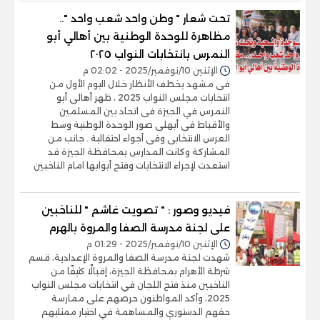
تحت شعار " وطن واحد شعب واحد "..
مظاهرة للوحدة الوطنية بين أهالي أبو
النمرس بانتخابات النواب ٢٠٢٥
الإثنين 10/نوفمبر/2025 - 02:02 م
فى مشهد يخطف الأنظار خلال اليوم الأول من
انتخابات مجلس النواب 2025 ، ظهر أهالى أبو
النمرس في الجيزة فى اتحاد بين المسلمين
والأقباط فى أبهلى صور الوحدة الوطنية وسط
العرس الانتخابى وفى أجواء احتفالية . جانب من
المشاركة وكانت المدارس بمحافظة الجيزة قد
استعدت لإجراء الانتخابات وفتح أبوابها امام الناخبين
فيديو وصور : " تصويت غاشم " للناخبين
على لجنة مدرسة الصفا والمروة بالهرم
الإثنين 10/نوفمبر/2025 - 01:29 م
شهدت لجنة مدرسة الصفا والمروة الإعدادية، قسم
شرطة الأهرام بمحافظة الجيزة، إقبالًا كثيفًا من
الناخبين منذ فتح اللجان في انتخابات مجلس النواب
2025، وأكد المواطنون حرصهم على ممارسة
حقهم الدستوري والمساهمة في اختيار ممثليهم