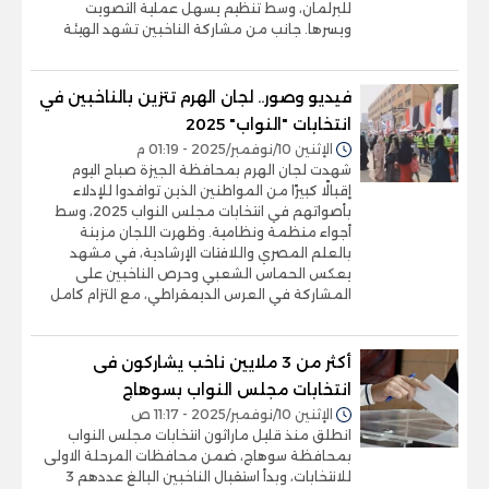
للبرلمان، وسط تنظيم يسهل عملية التصويت
ويسرها. جانب من مشاركة الناخبين تشهد الهيئة
فيديو وصور.. لجان الهرم تتزين بالناخبين في
انتخابات "النواب" 2025
الإثنين 10/نوفمبر/2025 - 01:19 م
شهدت لجان الهرم بمحافظة الجيزة صباح اليوم
إقبالًا كبيرًا من المواطنين الذين توافدوا للإدلاء
بأصواتهم في انتخابات مجلس النواب 2025، وسط
أجواء منظمة ونظامية. وظهرت اللجان مزينة
بالعلم المصري واللافتات الإرشادية، في مشهد
يعكس الحماس الشعبي وحرص الناخبين على
المشاركة في العرس الديمقراطي، مع التزام كامل
أكثر من 3 ملايين ناخب يشاركون فى
انتخابات مجلس النواب بسوهاج
الإثنين 10/نوفمبر/2025 - 11:17 ص
انطلق منذ قليل ماراثون انتخابات مجلس النواب
بمحافظة سوهاج، ضمن محافظات المرحلة الاولى
للانتخابات، وبدأ استقبال الناخبين البالغ عددهم 3