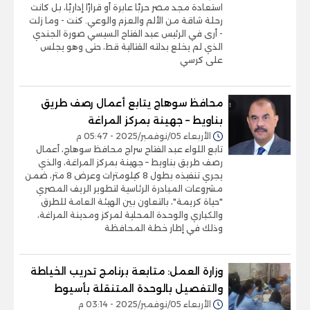
استعادة مجد مصر حربًا عابرة أو قرارًا إداريًا، بل كانت
رحلة شاقة من الألم والعزم والوعي. كنت - وما زلت
- أرى في الرئيس عبد الفتاح السيسي صورة الجندي
الذي لم يخلع بدلته القتالية قط، حتى وهو يجلس
على كرسي
محافظ سوهاج يتابع أعمال رصف طريق
بناويط – جهينة بمركز المراغة
الأربعاء 05/نوفمبر/2025 - 05:47 م
تابع اللواء عبد الفتاح سراج محافظ سوهاج، أعمال
رصف طريق بناويط – جهينة بمركز المراغة، والذي
يجري تنفيذه بطول 8 كيلومترات وعرض 8 متر، ضمن
مشروعات المبادرة الرئاسية لتطوير الريف المصري
"حياة كريمة"، بالتعاون بين الهيئة العامة للطرق
والكباري والوحدة المحلية لمركز ومدينة المراغة،
وذلك في إطار خطة المحافظة
وزارة العمل: متابعة برنامج تدريب الخياطة
والتفصيل بالوحدة المتنقلة بأسيوط
الأربعاء 05/نوفمبر/2025 - 03:14 م