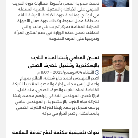
تابعت مديرية العمل بأسيوط، فعاليات دورة التدريب
المهني على الخياطة والتفصيل بالعربة المتنقلة
في ابو تيج، ومتابعة دورة الخياطة بالورشة الثابته
بمنطقة عمل اسيوط، وكذلك دورة صيان الأجهزة
المنزلية المقامة بمركز تدريب بني غالب، والتي
انطلقت ضمن خطة الوزارة في دعم تمكين المرأة
وتدريبها على الحرف المتنوعة
تعيين القذافي رئيسًا لمياه الشرب
بالإسكندرية وقنديل للصرف الصحي
الثلاثاء 04/نوفمبر/2025 - 11:07 م
أصدر المهندس أحمد جابر شحاتة، القائم بمهام
وأعمال رئيس مجلس إدارة والعضو المنتدب للشركة
القابضة لمياه الشرب والصرف الصحي، منذ قليل،
قرارًا بتعيين المهندس القذافي إبراهيم محمد، رئيسًا
لشركة مياه الشرب بالإسكندرية، والمهندس سامي
يوسف قنديل يوسف، رئيسًا لشركة الصرف الصحي
بالمحافظة. وصدر القرار في حركة
ندوات تثقيفية مكثفة لنشر ثقافة السلامة