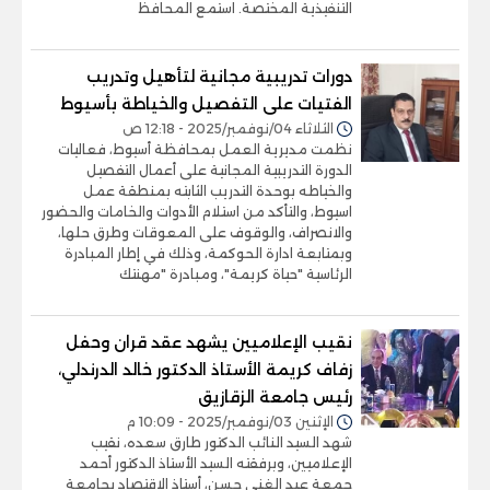
التنفيذية المختصة. استمع المحافظ
دورات تدريبية مجانية لتأهيل وتدريب
الفتيات على التفصيل والخياطة بأسيوط
الثلاثاء 04/نوفمبر/2025 - 12:18 ص
نظمت مديرية العمل بمحافظة أسيوط، فعاليات
الدورة التدريبية المجانية على أعمال التفصيل
والخياطه بوحدة التدريب الثابته بمنطقة عمل
اسيوط، والتأكد من استلام الأدوات والخامات والحضور
والانصراف، والوقوف على المعوقات وطرق حلها،
وبمتابعة ادارة الحوكمة، وذلك في إطار المبادرة
الرئاسية "حياة كريمة"، ومبادرة "مهنتك
نقيب الإعلاميين يشهد عقد قران وحفل
زفاف كريمة الأستاذ الدكتور خالد الدرندلي،
رئيس جامعة الزقازيق
الإثنين 03/نوفمبر/2025 - 10:09 م
شهد السيد النائب الدكتور طارق سعده، نقيب
الإعلاميين، وبرفقته السيد الأستاذ الدكتور أحمد
جمعة عبد الغني حسن، أستاذ الاقتصاد بجامعة