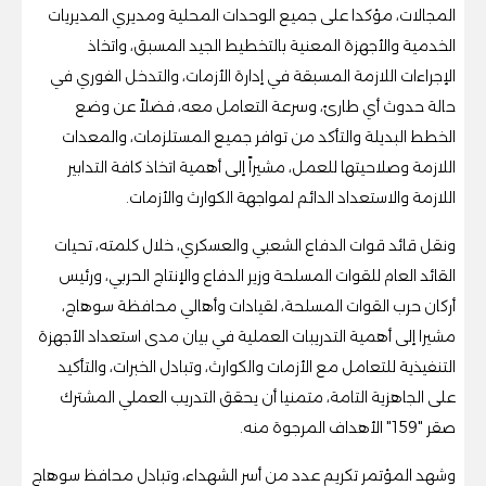
المجالات، مؤكدا على جميع الوحدات المحلية ومديري المديريات
الخدمية والأجهزة المعنية بالتخطيط الجيد المسبق، واتخاذ
الإجراءات اللازمة المسبقة في إدارة الأزمات، والتدخل الفوري في
حالة حدوث أي طارئ، وسرعة التعامل معه، فضلاً عن وضع
الخطط البديلة والتأكد من توافر جميع المستلزمات، والمعدات
اللازمة وصلاحيتها للعمل، مشيراً إلى أهمية اتخاذ كافة التدابير
اللازمة والاستعداد الدائم لمواجهة الكوارث والأزمات.
ونقل قائد قوات الدفاع الشعبي والعسكري، خلال كلمته، تحيات
القائد العام للقوات المسلحة وزير الدفاع والإنتاج الحربي، ورئيس
أركان حرب القوات المسلحة، لقيادات وأهالي محافظة سوهاج،
مشيرا إلى أهمية التدريبات العملية في بيان مدى استعداد الأجهزة
التنفيذية للتعامل مع الأزمات والكوارث، وتبادل الخبرات، والتأكيد
على الجاهزية التامة، متمنيا أن يحقق التدريب العملي المشترك
صقر "159" الأهداف المرجوة منه.
وشهد المؤتمر تكريم عدد من أسر الشهداء، وتبادل محافظ سوهاج