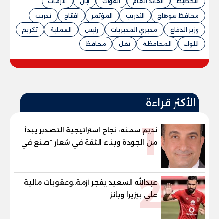
التخطيط
القائد العام
القوات
بيان
الازمات
محافظ سوهاج
التدريب
المؤتمر
افتتاح
تدريب
وزير الدفاع
مديري المديريات
رئيس
العملية
تكريم
اللواء
المحافظة
نقل
محافظ
الأكثر قراءة
1
نديم سمنه: نجاح استراتيجية التصدير يبدأ
من الجودة وبناء الثقة في شعار "صنع في
مصر"
2
عبدالله السعيد يفجر أزمة..وعقوبات مالية
علي بيزيرا وبانزا