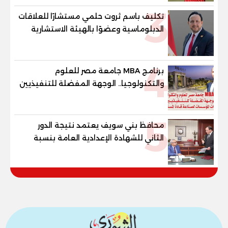
3
تكليف باسم ثروت حلمي مستشارًا للعلاقات
الدبلوماسية وعضوًا بالهيئة الاستشارية
العليا لمنظمة «جاد جمينت يوإن»
4
برنامج MBA جامعة مصر للعلوم
والتكنولوجيا.. الوجهة المفضلة للتنفيذيين
وقيادات المؤسسات لصناعة قادة
المستقبل
5
محافظ بني سويف يعتمد نتيجة الدور
الثاني للشهادة الإعدادية العامة بنسبة
79.9% نظامي ...و69.55% منازل.. و70.56%
للمهنية .. و100% للصُم وضعاف السمع
والنور للمكفوفين