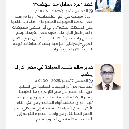
خطة "غزة مقابل سد النهضة"؟
الخميس 17/يوليو/2025 - 01:03 م
- ماذا سيحدث في رفح الفلسطينية؟.. وما سر رفض
مصر الخطة الصهيونية الملعونة؟ - كيف ترد القاهرة
على المخطط الخطير؟.. وإلى أين تمضي مفاوضات
وقف إطلاق النار؟ على حدود مصر الشرقية، تُرسم
ملامح واحدة من أخطر المؤامرات في تاريخ الصراع
العربي–الإسرائيلي. مؤامرة ليست كالسابقات، فهذه
المرة تُخاض الحرب بأدوات
صابر سالم يكتب: السياحة في مصر.. كنز لا
ينضب
الخميس 17/يوليو/2025 - 01:00 م
تُعد مصر من أبرز الوجهات السياحية في العالم،
فهي بلد يجمع بين عبق التاريخ وروعة الطبيعة
وسحر الحضارة القديمة، ما يجعلها وجهة فريدة
تلبي أذواق مختلف أنواع السائحين من شتى بقاع
الأرض. فمن الأهرامات الشامخة إلى شواطئ البحر
الأحمر المتلألئة، ومن واحات الصحراء الغربية إلى
المعابد العظيمة في الجنوب، تقدم