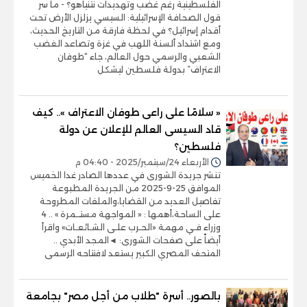
الفلسطينية رغم غضب وتهديدات نتنياهو؟ - ما سر
قول الصحافة الإسرائيلية: السيسي يزلزل الأرض تحت
أقدام إسرائيل؟ في لحظة فارقة من التاريخ الحديث،
ومع اشتداد ألسنة اللهب في غزة وتصاعد الغضب
الشعبي والرسمي حول العالم، جاء “طوفان
الاعتراف” بدولة فلسطين ليشكل
« سلامًا على راعى طوفان الاعتراف ».. كيف
قاد السيسى العالم للإعلان عن دولة
فلسطين؟
الأربعاء 24/سبتمبر/2025 - 04:40 م
تنشر جريدة الشورى في عددها الصادر غدا الخميس
الموافق 25-9-2025 من الجريدة المطبوعة
تفاصيل العديد من القضايا،والملفات المطروحة
على الساحة،أهمها : « المواجهة مستــمرة » .. 4
وزراء فـي مهمة «الحـرب علـى الشـائعـات» واقرأ
أيضاً على صفحات الشورى: ◄المجد الأبدي ..
المتحف المصري الكبير يستعد لافتتاحه الرسمى
بالصور.. أسرة "طلاب من أجل مصر" بجامعة