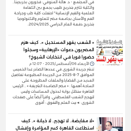
في المجتمع - د. هالة المنوفي: فخورون بخريجينا..
والكلية تلتزم بتخريج طبيب يجمع بين الكفاءة
العلمية والقيم الإنسانية" احتفلت كلية طب وجراحة
الفم والأسنان بجامعة مصر للعلوم والتكنولوجيا
بتخريج دفعة العام الدراسي 2024/2025،
« الشعب يقهر المستحيل ».. كيف هزم
المصريون دعوات «الإرهابية» وسجلوا
حضورا قويا فـي انتخابات الشيوخ؟
الأربعاء 06/أغسطس/2025 - 12:07 م
تنشر جريدة الشورى في عددها الصادر غدا الخميس
الموافق 7-8-2025 من الجريدة المطبوعة تفاصيل
العديد من القضايا،والملفات المطروحة على
الساحة،أهمها : « مصر الصامدة الشريفة » .. الرئيس:
القاهرة ستظل بوابة لدخول المساعدات وليس
لتهجير الشعب الفلسطيني. واقرأ أيضاً على صفحات
الشورى: ◄بيت العلم والتفوق : أقوى
«لا مقايضة.. لا تهجير.. لا خيانة ».. كيف
استطاعت القاهرة كسر المؤامرة وإفشال