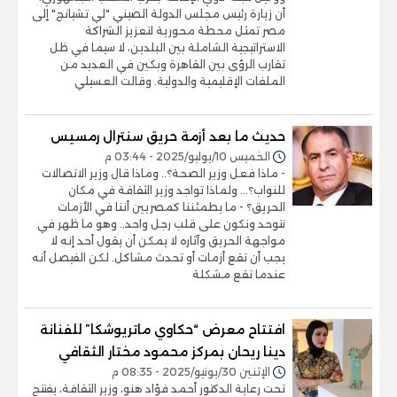
أن زيارة رئيس مجلس الدولة الصيني "لي تشيانج" إلى
مصر تمثل محطة محورية لتعزيز الشراكة
الاستراتيجية الشاملة بين البلدين، لا سيما في ظل
تقارب الرؤى بين القاهرة وبكين في العديد من
الملفات الإقليمية والدولية. وقالت العسيلي
حديث ما بعد أزمة حريق سنترال رمسيس
الخميس 10/يوليو/2025 - 03:44 م
- ماذا فعل وزير الصحة؟.. وماذا قال وزير الاتصالات
للنواب؟... ولماذا تواجد وزير الثقافة في مكان
الحريق؟ - ما يطمئننا كمصريين أننا في الأزمات
نتوحد ونكون على قلب رجل واحد.. وهو ما ظهر في
مواجهة الحريق وآثاره لا يمكن أن يقول أحد إنه لا
يجب أن تقع أزمات أو تحدث مشاكل. لكن الفيصل أنه
عندما تقع مشكلة
افتتاح معرض “حكاوي ماتريوشكا” للفنانة
دينا ريحان بمركز محمود مختار الثقافي
الإثنين 30/يونيو/2025 - 08:35 م
تحت رعاية الدكتور أحمد فؤاد هنو، وزير الثقافة، يفتتح