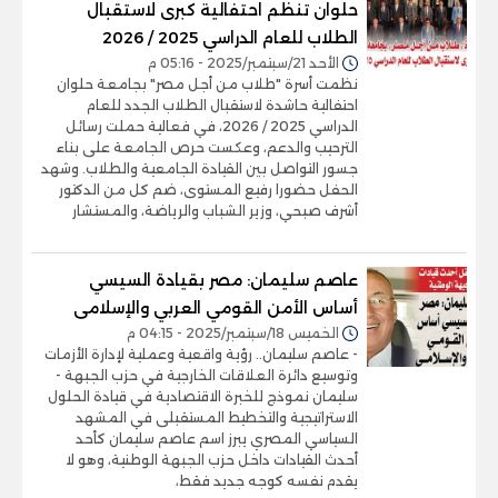
حلوان تنظم احتفالية كبرى لاستقبال
الطلاب للعام الدراسي 2025 / 2026
الأحد 21/سبتمبر/2025 - 05:16 م
نظمت أسرة "طلاب من أجل مصر" بجامعة حلوان
احتفالية حاشدة لاستقبال الطلاب الجدد للعام
الدراسي 2025 / 2026، في فعالية حملت رسائل
الترحيب والدعم، وعكست حرص الجامعة على بناء
جسور التواصل بين القيادة الجامعية والطلاب. وشهد
الحفل حضورا رفيع المستوى، ضم كل من الدكتور
أشرف صبحي، وزير الشباب والرياضة، والمستشار
عاصم سليمان: مصر بقيادة السيسي
أساس الأمن القومي العربي والإسلامى
الخميس 18/سبتمبر/2025 - 04:15 م
- عاصم سليمان.. رؤية واقعية وعملية لإدارة الأزمات
وتوسيع دائرة العلاقات الخارجية في حزب الجبهة -
سليمان نموذج للخبرة الاقتصادية في قيادة الحلول
الاستراتيجية والتخطيط المستقبلى في المشهد
السياسي المصري يبرز اسم عاصم سليمان كأحد
أحدث القيادات داخل حزب الجبهة الوطنية، وهو لا
يقدم نفسه كوجه جديد فقط،