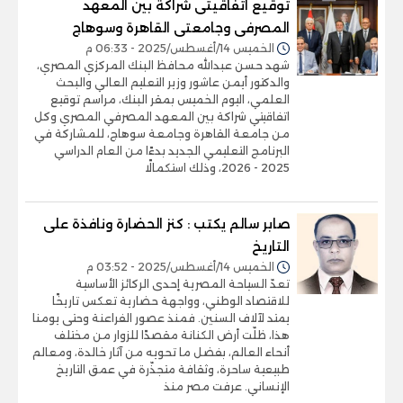
توقيع اتفاقيتى شراكة بين المعهد
المصرفى وجامعتى القاهرة وسوهاج
الخميس 14/أغسطس/2025 - 06:33 م
شهد حسن عبدالله محافظ البنك المركزي المصري،
والدكتور أيمن عاشور وزير التعليم العالي والبحث
العلمي، اليوم الخميس بمقر البنك، مراسم توقيع
اتفاقيتي شراكة بين المعهد المصرفي المصري وكل
من جامعة القاهرة وجامعة سوهاج، للمشاركة في
البرنامج التعليمي الجديد بدءًا من العام الدراسي
2025 - 2026، وذلك استكمالًا
صابر سالم يكتب : كنز الحضارة ونافذة على
التاريخ
الخميس 14/أغسطس/2025 - 03:52 م
تعدّ السياحة المصرية إحدى الركائز الأساسية
للاقتصاد الوطني، وواجهة حضارية تعكس تاريخًا
يمتد لآلاف السنين. فمنذ عصور الفراعنة وحتى يومنا
هذا، ظلّت أرض الكنانة مقصدًا للزوار من مختلف
أنحاء العالم، بفضل ما تحويه من آثار خالدة، ومعالم
طبيعية ساحرة، وثقافة متجذّرة في عمق التاريخ
الإنساني. عرفت مصر منذ