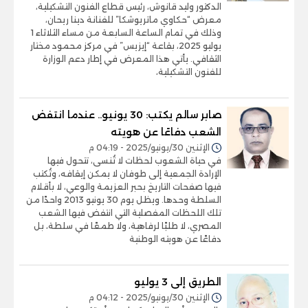
الدكتور وليد قانوش، رئيس قطاع الفنون التشكيلية،
معرض “حكاوي ماتريوشكا” للفنانة دينا ريحان،
وذلك في تمام الساعة السابعة من مساء الثلاثاء 1
يوليو 2025، بقاعة “إيزيس” في مركز محمود مختار
الثقافي. يأتي هذا المعرض في إطار دعم الوزارة
للفنون التشكيلية،
صابر سالم يكتب: 30 يونيو.. عندما انتفض
الشعب دفاعًا عن هويته
الإثنين 30/يونيو/2025 - 04:19 م
في حياة الشعوب لحظات لا تُنسى، تتحول فيها
الإرادة الجمعية إلى طوفان لا يمكن إيقافه، وتُكتب
فيها صفحات التاريخ بحبر العزيمة والوعي، لا بأقلام
السلطة وحدها. ويظل يوم 30 يونيو 2013 واحدًا من
تلك اللحظات المفصلية التي انتفض فيها الشعب
المصري، لا طلبًا لرفاهية، ولا طمعًا في سلطة، بل
دفاعًا عن هويته الوطنية
الطريق إلى 3 يوليو
الإثنين 30/يونيو/2025 - 04:12 م