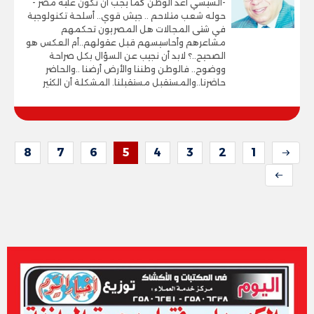
-السيسي أعد الوطن كما يجب أن تكون عليه مصر -
حوله شعب متلاحم .. جيش قوي.. أسلحة تكنولوجية
في شتى المجالات هل المصريون تحكمهم
مشاعرهم وأحاسيسهم قبل عقولهم..أم العكس هو
الصحيح..؟ لابد أن نجيب عن السؤال بكل صراحة
ووضوح.. فالوطن وطننا والأرض أرضنا ..والحاضر
حاضرنا..والمستقبل مستقبلنا. المشكلة أن الكثير
8
7
6
5
4
3
2
1