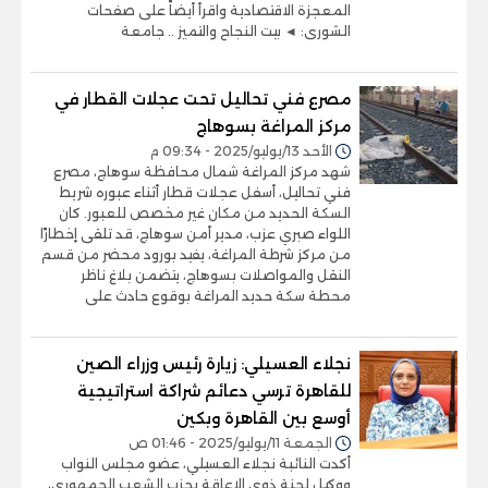
المعجزة الاقتصادية واقرأ أيضاً على صفحات
الشورى: ◄ بيت النجاح والتميز .. جامعة
مصرع فني تحاليل تحت عجلات القطار في
مركز المراغة بسوهاج
الأحد 13/يوليو/2025 - 09:34 م
شهد مركز المراغة شمال محافظة سوهاج، مصرع
فني تحاليل، أسفل عجلات قطار أثناء عبوره شريط
السكة الحديد من مكان غير مخصص للعبور. كان
اللواء صبري عزب، مدير أمن سوهاج، قد تلقى إخطارًا
من مركز شرطة المراغة، يفيد بورود محضر من قسم
النقل والمواصلات بسوهاج، يتضمن بلاغ ناظر
محطة سكة حديد المراغة بوقوع حادث على
نجلاء العسيلي: زيارة رئيس وزراء الصين
للقاهرة ترسي دعائم شراكة استراتيجية
أوسع بين القاهرة وبكين
الجمعة 11/يوليو/2025 - 01:46 ص
أكدت النائبة نجلاء العسيلي، عضو مجلس النواب
ووكيل لجنة ذوي الإعاقة بحزب الشعب الجمهوري،