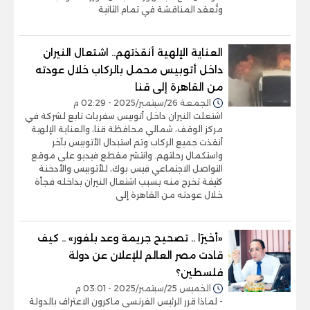
وتُعقد المناقشة في تمام الثانية
العناية الإلهية أنقذتهم.. اشتعال النيران
داخل أتوبيس محمل بالركاب خلال عودته
من القاهرة إلى قنا
الجمعة 26/سبتمبر/2025 - 02:29 م
اشتعلت النيران داخل أتوبيس سفريات تابع لشركة في
مركز الوقف، شمالي محافظة قنا، والعناية الإلهية
أنقذت جميع الركاب وتم استبدال الأتوبيس بآخر
واستكمال رحلتهم. وانتشر مقطع فيديو على موقع
التواصل الاجتماعي فيس بوك، للأتوبيس والأدخنة
كثيفة تخرج منه بسبب اشتعال النيران بداخله فجأة
خلال عودته من القاهرة إلى
«أخيرًا .. تصحيح جريمة وعد بلفور» .. كيف
قادت مصر العالم للإعلان عن دولة
فلسطين؟
الخميس 25/سبتمبر/2025 - 03:01 م
- لماذا قرر الرئيس الفرنسى ماكرون الاعتراف بالدولة