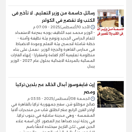
رسائل حاسمة من وزير التعليم.. لا تأخير فى
الكتب ولا تقصير فى الكوادر
الأحد 10/أغسطس/2025 - 07:09 م
- الوزير محمد عبد اللطيف يوجه بسرعة الاستعداد
للعام الدراسي الجديد وتوفير بيئة نظيفة وآمنة -
خطة شاملة لتحسين بيئة التعلم وعودة الانضباط
فى مدارس القاهرة والجيزة الوزير : نعمل على بناء
منظومة تعليمية أكثر كفاءة واستقرارا - إنهاء الفترات
المسائية بالمرحلة الابتدائية بحلول عام 2027 - الوزير
يبذل
إرث قايغوسوز أبدال الخالد عبر بلدين:تركيا
ومصر
الجمعة 08/أغسطس/2025 - 03:55 م
صالح موطلو شن، سفير جمهورية تركيا بالقاهرة في
أواخر القرن الرابع عشر انطلق شاب من منحدرات ألانيا
المشمسة - وهي مدينة ساحلية في جنوب تركيا،
في رحلة تردد صداها عبر العصور. كان اسمه علاء
الدين غيبي، لكن التاريخ سيخلده لاحقًا باسم