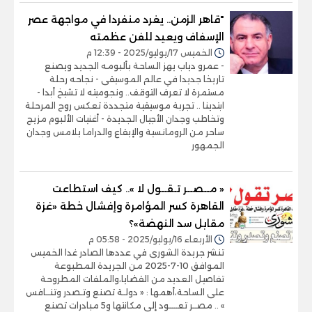
"قاهر الزمن.. يغرد منفردا في مواجهة عصر
الإسفاف ويعيد للفن عظمته
الخميس 17/يوليو/2025 - 12:39 م
- عمرو دياب يهز الساحة بألبومه الجديد ويصنع
تاريخا جديدا في عالم الموسيقى - نجاحه رحلة
مستمرة لا تعرف التوقف.. ونجوميته لا تشيخ أبدا -
ابتدينا .. تجربة موسيقية متجددة تعكس روح المرحلة
وتخاطب وجدان الأجيال الجديدة - أغنيات الألبوم مزيج
ساحر من الرومانسية والإيقاع والدراما يلامس وجدان
الجمهور
« مــصــر تـقــول لا ».. كيف استطاعت
القاهرة كسر المؤامرة وإفشال خطة «غزة
مقابل سد النهضة»؟
الأربعاء 16/يوليو/2025 - 05:58 م
تنشر جريدة الشورى في عددها الصادر غدا الخميس
الموافق 10-7-2025 من الجريدة المطبوعة
تفاصيل العديد من القضايا،والملفات المطروحة
على الساحة،أهمها : « دولـة تصنع وتـصدر وتنــافس
» .. مصــر تعــــود إلى مكانتها و5 مبادرات تصنع