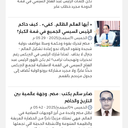
تكن كلمات الرئيس عبد الفتاح السيسي في قمة
الدوحة مجرد خطاب عابر
« أيها العالم الظالم.. كفى» .. كيف حاكم
الرئيس السيسي الجميع في قمة الكبار؟
الخميس 11/سبتمبر/2025 - 05:29 م
- مصر تتحرك بقوة وحكمة وسط عواصف دولية
شديدة وتقود الحراك نحو إعادة تشكيل العالم -
جنرال لا يخاف.. لماذا شارك الرئيس في البريكس رغم
تحذيرات وتهديدات ترامب؟ لم يكن ظهور الرئيس عبد
الفتاح السيسي في القمة الاستثنائية لتجمع البريكس
حدثًا عابرًا، ولا مجرد مشاركة بروتوكولية تُضاف إلى
جدول مزدحم بالقمم
صابر سالم يكتب : مصر.. وجهة عالمية بين
التاريخ والحاضر
الخميس 04/سبتمبر/2025 - 05:42 م
تظل مصر واحدة من أبرز الوجهات السياحية في
العالم، فهي تمتلك مزيجًا نادرًا من الحضارة العريقة
والطبيعة المتنوعة والأنشطة الحديثة التي تجعلها