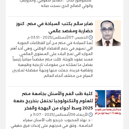
"قايغوسوز أبدال" ، الشاعر الصوفي، والدرويش؛
والولي الصالح الذي نسجت حياته
صابر سالم يكتب: السياحة في مصر.. كنوز
حضارية ومقصد عالمي
الخميس 07/أغسطس/2025 - 03:51 م
تُعدّ السياحة في مصر من أبرز القطاعات الحيوية
التي تسهم في دعم الاقتصاد الوطني، وهي أحد أهم
الموارد التي تميز البلاد على المستوى العالمي.
فمنذ عقود طويلة، ظلت مصر مقصداً سياحياً رئيسياً
بفضل ما تمتلكه من مقومات تاريخية وطبيعية
وثقافية فريدة، جعلت منها وجهةً مفضلة لملايين
السياح من مختلف أنحاء العالم.
كلية طب الفم والأسنان بجامعة مصر
للعلوم والتكنولوجيا تحتفل بتخريج دفعة
2025 وسط أجواء من البهجة والفخر
الأربعاء 06/أغسطس/2025 - 11:07 م
- د. نهاد المحبوب: خريجو طب الأسنان سفراء
الجامعة.. ونثق في قدرتهم على إحداث فرق حقيقي