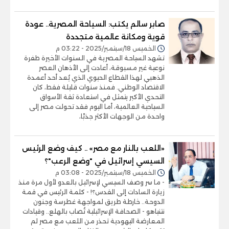
صابر سالم يكتب: السياحة المصرية.. عودة
قوية ومكانة عالمية متجددة
الخميس 18/سبتمبر/2025 - 03:22 م
تشهد السياحة المصرية في السنوات الأخيرة طفرة
نوعية غير مسبوقة، أعادت إلى الأذهان العصر
الذهبي لهذا القطاع الحيوي الذي يُعد أحد أعمدة
الاقتصاد الوطني. فمنذ سنوات قليلة فقط، كان
التحدي الأكبر يتمثل في استعادة ثقة الأسواق
السياحية العالمية، أما اليوم فقد تحولت مصر إلى
واحدة من الوجهات الأكثر جذبًا،
«اللعب بالنار مع مصر» .. كيف وضع الرئيس
السيسي إسرائيل في "وضع الرعب"؟
الخميس 18/سبتمبر/2025 - 03:08 م
- ما سر وصف السيسي لإسرائيل بالعدو لأول مرة منذ
زيارة السادات إلى القدس؟! - كلمة الرئيس في قمة
الدوحة.. خارطة طريق لمواجهة غطرسة وجنون
نتنياهو - الصحافة الإسرائيلية تُصاب بالهلع.. وقيادات
المعارضة اليهودية تحذر من اللعب مع مصر لم