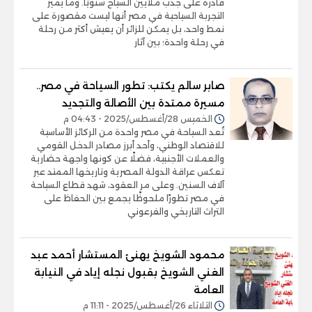
قادرة على جذب ملايين السياح سنويًا. وما يميز
التجربة السياحية في مصر أنها ليست مقصورة على
نمط واحد، بل يمكن للزائر أن يعيش أكثر من رحلة
في رحلة واحدة؛ بين آثار
صابر سالم يكتب: تطور السياحة في مصر..
مسيرة ممتدة بين الأصالة والتجديد
الخميس 28/أغسطس/2025 - 04:43 م
تُعد السياحة في مصر واحدة من الركائز الأساسية
للاقتصاد الوطني، وأحد أبرز مصادر الدخل القومي
والعملات الأجنبية، فضلًا عن كونها واجهة حضارية
تعكس عراقة الدولة المصرية وتاريخها الممتد عبر
آلاف السنين. وعلى مر العقود، شهد قطاع السياحة
في مصر تطورًا ملحوظًا يجمع بين الحفاظ على
التراث التاريخي والفرعوني
محمود الشويخ يهنئ المستشار أحمد عبد
الغني الشويخ بقبول نجله إياد في النيابة
العامة
الثلاثاء 26/أغسطس/2025 - 11:11 م