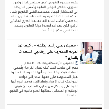
يتقدم محمود الشويخ، رئيس مجلسي إدارة وتحرير
الشورى، بخالص التهاني القلبية وأسمى التبريكات
إلى المستشار الجليل أحمد عبد الغني الشويخ رئيس
محكمة جنايات القاهرة، وذلك بمناسبة قبول نجله
إياد ضمن أعضاء النيابة العامة، هذا الصرح القضائي
الرفيع الذي يعد أحد أعمدة دولة القانون وحصن
العدالة في مصر. إياد أحمد
« مفيش على راسنا بطحة » .. كيف ترد
الدولة المصرية على إرهابيي السفارات
بالخارج ؟
الخميس 21/أغسطس/2025 - 03:15 م
مصر التي علمت الدنيا كيف تُصان الكرامة وتُحمي
السيادة، تثبت يومًا بعد يوم أنها لا تعرف الانكسار ولا
تقبل المساومة على حقها.. مصر التي تواجه
العواصف بثبات الأهرام ونقاء النيل، تبرهن اليوم أنها
قادرة على ردع كل من يحاول الاقتراب من هيبتها
الوطنية أو المساس ببعثاتها الدبلوماسية في الخارج.
،، - لماذا