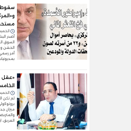
سقوط «إ
مستحقا
الخميس 09/يوليو/2026 
أصدر الب
السوق الم
أمر رسمي 
بمديونيات
«عقل ال
الخامس
الخميس 09/يوليو/2026 
لم تكن ا
بروتوكولي
ميزان جدي
والمتربصي
العريق، 