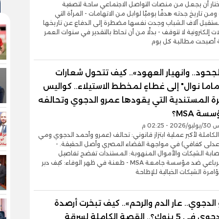
اختار أن يجعل من منصات التواصل الاجتماعي ساحة لتصفية
ومن تاريخ جدته هدفًا يوميًا لوابل من الاتهامات - المرأة التي
قبل آلاف الشباب وجدت نفسها مضطرة إلى الدفاع عن تاريخها
ت إلكترونية لا تتوقف - بدلًا من أن تحاط بالتقدير في سنوات العمر
 أصبحت مطالبة كل يوم
لجحود.. وانهيار العهود».. كيف تتحول شعارات
ماما نوال" إلى غطاءٍ لمخطط الاستيلاء.. كواليس
رة المستندية التي يقودها عمرو الدجوي وتحالفه
ة MSA؟
- 02:25 م
 الكاملة لأكبر عملية ابتزاز قانوني: تحالف (عمرو وأحمد الدجوي ومي
دلى كفافي) في مواجهة القضاء المصري وأصل الحقيقة. -
بة الشيكات والأموال المنهوبة: المستندات تفضح تفاصيل
التحالف الرباعي ضد مؤسسة جامعة MSA - طعنة في ظهر الوفاء: كيف دبر
ؤامرة الشيكات الخيالية للإطاحة
الدجوي.. عار الدم والرحم».. كيف تبخرت أرصدة
نوال الدجوي في 5 بنوك؟.. القصة الكاملة لسرقة