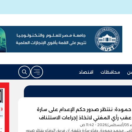
ن
محافظات
اقتصاد
مودة: ننتظر صدور حكم الإعدام على سارة
قب رأي المفتي لاتخاذ إجراءات الاستئناف
11:4 ص
مي محمد حمودة، دفاع سارة خليفة، إن فريق الدفاع ينتظر صدور