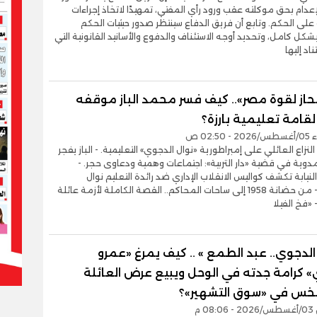
إعدام بحق موكلته عقب ورود رأي المفتي، تمهيدًا لاتخاذ إجراءات
 على الحكم. وتابع أن فريق الدفاع سينتظر صدور حيثيات الحكم
بشكل كامل، وتحديد أوجه الاستئناف والدفوع والأسانيد القانونية التي
ناد إليها
ينحاز لقوة مصر».. كيف فسر محمد الباز موقفه
لقامة تعليمية بارزة؟
02:5 ص
لنزاع العائلي على إمبراطورية «نوال الدجوي» التعليمية. - الباز يفجر
وية في قضية «دار التربية»: اجتماعات وهمية ودعاوى حجر. -
لنيابة تكشف كواليس الانقلاب الإداري ضد رائدة التعليم نوال
الدجوي. - من حضانة 1958 إلى ساحات المحاكم.. القصة الكاملة لأزمة عائلة
 «فخ الفيلا
لدجوي.. عبد الطمع » .. كيف يمرغ «عمرو
» كرامة جدته في الوحل ويبيع عرض العائلة
خس في «سوق التشهير»؟
0 م