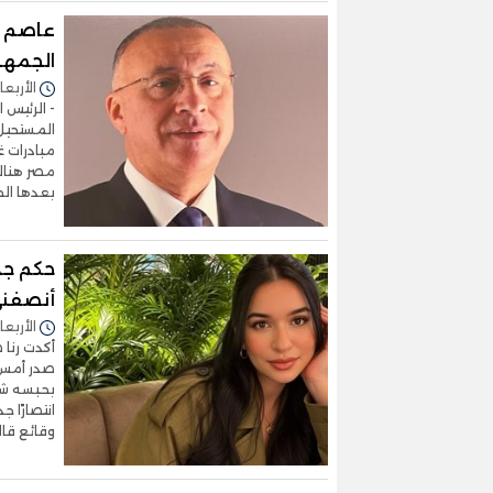
الجمهو
الأربعاء 01/يوليو/2026 - 0
- الرئيس 
المستحيل 
مبادرات غ
مصر هناك 
بعدها الح
حكم جد
أنصفن
الأربعاء 24/يونيو/2026 - 3
أكدت رنا 
بحبسه شهر
انتصارًا ج
وقائع قال