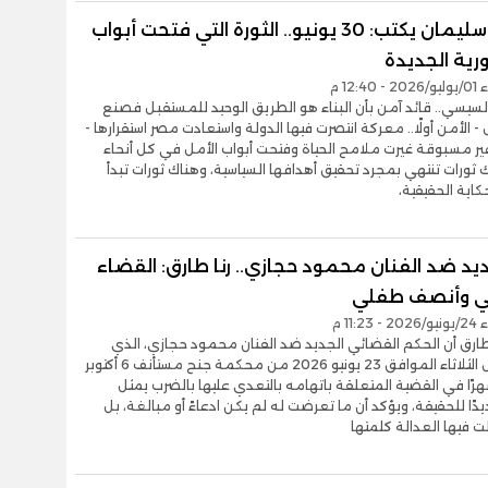
عاصم سليمان يكتب: 30 يونيو.. الثورة التي فتحت أبواب
رية الجديدة
12:4 م
السيسي.. قائد آمن بأن البناء هو الطريق الوحيد للمستقبل فصنع
- الأمن أولًا.. معركة انتصرت فيها الدولة واستعادت مصر استقرارها -
ير مسبوقة غيرت ملامح الحياة وفتحت أبواب الأمل في كل أنحاء
ثورات تنتهي بمجرد تحقيق أهدافها السياسية، وهناك ثورات تبدأ
كاية الحقيقية،
يد ضد الفنان محمود حجازي.. رنا طارق: القضاء
ي وأنصف طفلي
11:2 م
طارق أن الحكم القضائي الجديد ضد الفنان محمود حجازي، الذي
صدر أمس الثلاثاء الموافق 23 يونيو 2026 من محكمة جنح مستأنف 6 أكتوبر
ًا في القضية المتعلقة باتهامه بالتعدي عليها بالضرب يمثل
ديدًا للحقيقة، ويؤكد أن ما تعرضت له لم يكن ادعاءً أو مبالغة، بل
ت فيها العدالة كلمتها