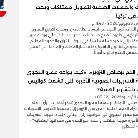
ك والعملات الصعبة لتمويل ممتلكات ويخت
 في تركيا
- 11:48 م
ع المادة ثوب الحياء عن أجساد الطامعين، وتتحرك أصابع العقوق
تاريخ في ظهره، تصبح صلات الدم مجرد حبر زائف على ورق ممزق،
لوفاء إلى مجرد عملة منسية في سوق النكران والجحود المظلم.
صوص القانون النافذة وخلف ستار المطامع المادية التي تعمي
طمس البصيرة، تولد أحياناً
 الدم برصاص التزوير».. «كيف يواجه عمرو الدجوي
التسريبات الصوتية الأخيرة التي كشفت كواليس
 بالتقارير الطبية؟
03 م
تضليل.. الرواية الرسمية لعمرو الدجوي تتبخر أمام بث الرأي العام
اء الذمم الطبية. - من نفي التزوير إلى مصيدة الصوت.. التسجيلات
ع عمرو الدجوي في مواجهة زلزال جنائي - لماذا فجرت التسريبات
الأخيرة موجة تعاطف واسعة مع الجدة في معركتها القضائية؟ -
 السطور