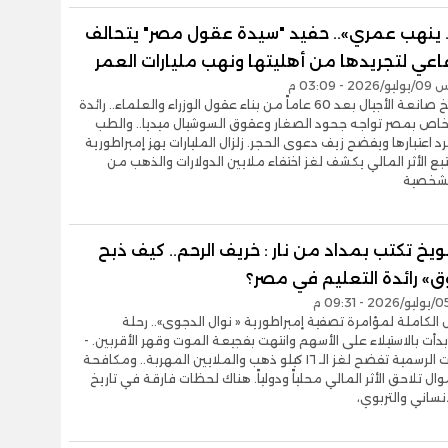
 ينهب عمري».. حفيد "سيدة عقول مصر" يتحالف
اعي لتجريدها من أهليتها ونهب مليارات العمر
- 03:09 م
اغتيال تاريخ صانعة الأجيال بعد 60 عاماً من بناء عقول الوزراء والعلماء.. رائدة
لخاص بمصر تواجه جحود الصغار وعقوق السوشيال ميديا.. والطب
د اعتبارها ويفضح زيف دعوى الحجر. زلزال المليارات يهز إمبراطورية
بع الأثر المالي يكشف لغز اختفاء ملايين الدولارات والذهب من
الشخصية
ويخ تكتب بمداد من نار : خريف الرحم.. كيف ذبح
ق» رائدة التعليم في مصر؟
ل الكاملة لمؤامرة تصفية إمبراطورية « نوال الدجوى».. رحلة
دأت بالاستيلاء على الأسهم وانتهت بفجيعة الموت وقهر الأقربين. -
المستندات الرسمية تفضح لغز الـ ١٦ كيلو ذهب والملايين المهربة.. ومكافحة
ال تلاحق الأثر المالي محلياً ودولياً. هناك لحظات فارقة في تاريخ
نساني والتربوي،