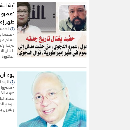
أية الش
"عمرو 
ظهر إمب
الخميس 02/يوليو/2026 
- عندما ي
العلم من
سرقة وتشه
للشأن الت
الدكتورة 
يوم أن
الأربعاء 01/يوليو/2026 - 3
- حاصروا 
سماء البل
يتوهم ال
ويفرون به