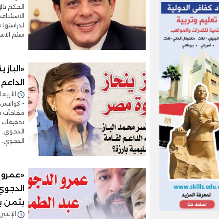
الحكم بال
الاستئناف
لدراستها 
سيتم الاست
«الباز 
الداعم 
الأربعاء 05/أغسطس/2026 - 0
- كواليس ا
مفاجآت مد
تحقيقات ا
الدجوي. -
«عمرو ا
الدجوي
بثمن ب
الإثنين 03/أغسطس/2026 - 8:06