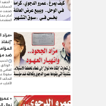
- الحفيد 
الحسابات 
صنعت مست
أمام حملا
المتقدمة
«مزاد ا
"إنقاذ 
المؤام
ضد مؤسس
الخميس 30/يوليو/2026 
- الوثائق
كفافي وع
سقوط عصا
الأقارب م
« عمرو 