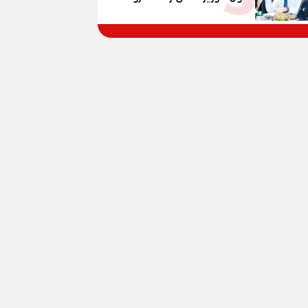
و100% للصُم وضعاف السمع
الحرب المعقدة إلى "خارطة
والنور للمكفوفين
طريق" للانسحاب والإعمار؟