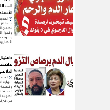
السبائ
الأحفاد
الخميس 23/يوليو/2026 
حينما تنز
لتطعن ال
ويتحول ا
وبموجب ن
الأبصار وت
«اغتيال
عاصفة 
التلاعب
السبت 18/يوليو/2026 - :22
- نهاية ال
وفضيحة شر
السرية تض
الصوتية 
من فبركة