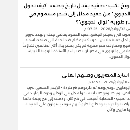
ويخ تكتب : «حفيد يغتال تاريخ جدته».. كيف تحول
الدجوي" من حفيد مدلل إلى خنجر مسموم في
راطورية "نوال الدجوي"؟
- 07:25 م
موت البر ويسيطر الجشع.. حفيد الجحود يقاضي جدته ويهدد صروح
 أجل حفنة ملايين - حرب كسر عظام ضد الجدة التي صنعت اسمه..
ير ومحاولات حجر مخزية لم يكن يخطر ببال أكثر المتابعين تشاؤماً
عليمي والتربوي في مصر، أن يتصدر اسم الأستاذة التربوية الكبيرة،
نوال الدجوي،
 استرد المصريون وطنهم الغالي
12:5 م
الإرهابيين ..وضربوهم ثم طردوهم شر طردة - الرئيس السيسي ضرب
ضربة الخلاص يوم ٣٠ يونيو ٢٠١٣ ليلتف حوله كل بني الوطن ودوت الزغاريد في
د الحبيب - العصابة أصبحت في خبر كان..وذهبت إلى غير رجعة دائما
قراصنة والحرامية وقطاع الطرق أنهم سوف يستولون على الغنيمة
ا هاربين وكأن