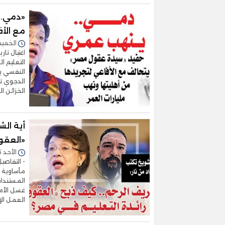
«دمي..
مع الأف
الخميس 09/يوليو/2026 
التعليم ا
النفسي ير
الدجوي تت
الخزائن 
أية الش
«العقو
الأحد 05/يوليو/2026 - 09:31 م
- التفاصي
مأساوية ب
غسل الأمو
العمل الإ