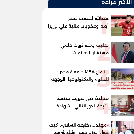
الأكثر قراءة
1
عبدالله السعيد يفجر
أزمة..وعقوبات مالية علي بيزيرا
وبانزا
2
تكليف باسم ثروت حلمي
مستشارًا للعلاقات
الدبلوماسية وعضوًا بالهيئة
3
الاستشارية العليا لمنظمة
برنامج MBA جامعة مصر
«جاد جمينت يوإن»
للعلوم والتكنولوجيا.. الوجهة
المفضلة للتنفيذيين وقيادات
4
المؤسسات لصناعة قادة
محافظ بني سويف يعتمد
المستقبل
نتيجة الدور الثاني للشهادة
الإعدادية العامة بنسبة
5
79.9% نظامي ...و69.55%
«مهندس خارطة السلام».. كيف
منازل.. و70.56% للمهنية ..
حول الوزير حسن رشاد شروط