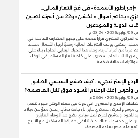
مبراطور الأسمدة» في فخ التعثر المالي..
و«المركزي» يحاصر أموال «الخشن» و22 من أسرته لصون
ت الدولة والمودعين
- 08:24 م
نك المركزي المصري قراراً عممه على جميع المصارف العاملة في
حلية، يقضي بوقف التصرفات المالية رسميًا لرجل الأعمال محمد
الخشن و22 فرداً من أفراد أسرته، وجاء هذا التحرك الرقابي العاجل بناءً على
من النائب العام المصري، على خلفية تعثر المستثمر في الوفاء
 والتزامات مالية ضخمة
ردع الإستراتيجي».. كيف صفع السيسي الطابور
 وأخرس إفك الإعلام الأسود فوق تلال العاصمة؟
- 03:54 م
لطلقات الإحدى والعشرون التي دوت في سماء الوطن مجرد طقس
 مرسوم لعرض عسكري عابر، بل جاءت بمثابة إعلان مدوٍّ عن ميلاد
د للقوة، وتدشين لمركز ثقل سيادي يضع حداً لأوهام العابثين
ن على حد سواء. هناك، حيث تتلاقى جغرافيا المستقبل مع التاريخ
ارتفع علم مصر يعلوه المصحف