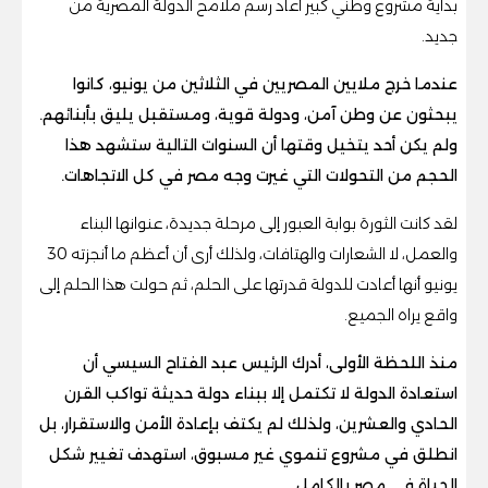
بداية مشروع وطني كبير أعاد رسم ملامح الدولة المصرية من
جديد.
عندما خرج ملايين المصريين في الثلاثين من يونيو، كانوا
يبحثون عن وطن آمن، ودولة قوية، ومستقبل يليق بأبنائهم.
ولم يكن أحد يتخيل وقتها أن السنوات التالية ستشهد هذا
الحجم من التحولات التي غيرت وجه مصر في كل الاتجاهات.
لقد كانت الثورة بوابة العبور إلى مرحلة جديدة، عنوانها البناء
والعمل، لا الشعارات والهتافات، ولذلك أرى أن أعظم ما أنجزته 30
يونيو أنها أعادت للدولة قدرتها على الحلم، ثم حولت هذا الحلم إلى
واقع يراه الجميع.
منذ اللحظة الأولى، أدرك الرئيس عبد الفتاح السيسي أن
استعادة الدولة لا تكتمل إلا ببناء دولة حديثة تواكب القرن
الحادي والعشرين، ولذلك لم يكتف بإعادة الأمن والاستقرار، بل
انطلق في مشروع تنموي غير مسبوق، استهدف تغيير شكل
الحياة في مصر بالكامل.