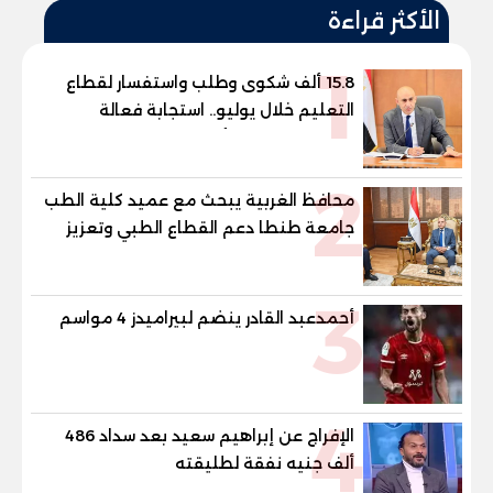
الأكثر قراءة
1
15.8 ألف شكوى وطلب واستفسار لقطاع
التعليم خلال يوليو.. استجابة فعالة
لشكاوى الطلاب وأولياء الأمور
2
محافظ الغربية يبحث مع عميد كلية الطب
جامعة طنطا دعم القطاع الطبي وتعزيز
الاستفادة من الخبرات الأكاديمية
3
أحمدعبد القادر ينضم لبيراميدز 4 مواسم
4
الإفراج عن إبراهيم سعيد بعد سداد 486
ألف جنيه نفقة لطليقته