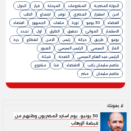
الدولة المصرية
المشروعات
المرحلة
قرار
الدول
امن
استقرار
المصري
توفر
اجتماع
الطب
القضاء
30 يونيو
ثورة
ملفات
الجمهور
اقتصاد
الاستثمار
الموانئ
تحقيق
الطرق
اول
تجدد
يونيو
طريق
حركة
رئيس
الامن
انقطاع
درة
الغاز
السيسي
الرئيس السيسي
العبور
الرئيس عبد الفتاح السيسي
الصحة
شبكة
عاصم سليمان يكتب
الاقتصاد
قنا
مشروع
عاصم سليمان
مصر
لا يفوتك
30 يونيو.. يوم استرد المصريون وطنهم من
قبضة الإرهاب