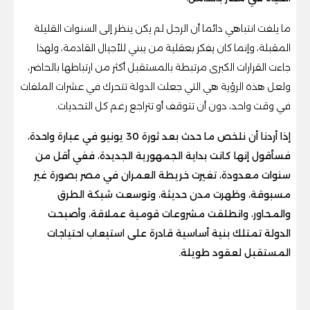
ما يلفت انتباهي دائما أن الرجل لم يكن ينظر إلى السنوات القليلة
المقبلة، وإنما كان يفكر بعقلية من يبني للأجيال القادمة، ولهذا
جاءت القرارات الكبرى مرتبطة بالمستقبل أكثر من ارتباطها بالحاضر،
ولعل هذه الرؤية هي التي جعلت الدولة تتحرك في عشرات الملفات
في وقت واحد، دون أن تتوقف أو تتراجع رغم كل التحديات.
إذا أردنا أن نلخص ما حدث بعد ثورة 30 يونيو في عبارة واحدة،
فسأقول إنها كانت بداية الجمهورية الجديدة، ففي أقل من
سنوات معدودة، تغيرت خريطة العمران في مصر بصورة غير
مسبوقة، وظهرت مدن حديثة، وتوسعت شبكة الطرق
والمحاور، وانطلقت مشروعات قومية عملاقة، وأصبحت
الدولة تمتلك بنية أساسية قادرة على استيعاب احتياجات
المستقبل لعقود طويلة.