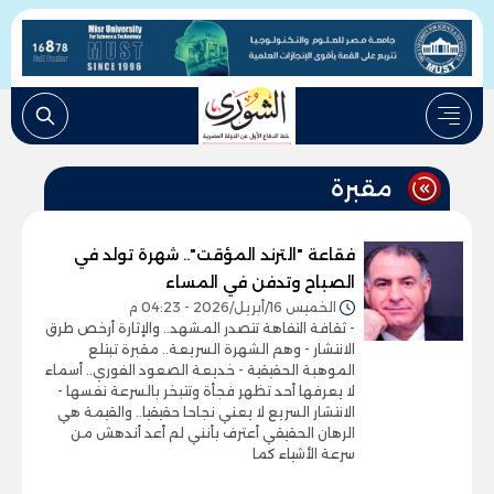
مقبرة
فقاعة "الترند المؤقت".. شهرة تولد في
الصباح وتدفن في المساء
الخميس 16/أبريل/2026 - 04:23 م
- ثقافة التفاهة تتصدر المشهد.. والإثارة أرخص طرق
الانتشار - وهم الشهرة السريعة.. مقبرة تبتلع
الموهبة الحقيقية - خديعة الصعود الفوري.. أسماء
لا يعرفها أحد تظهر فجأة وتتبخر بالسرعة نفسها -
الانتشار السريع لا يعني نجاحا حقيقيا.. والقيمة هي
الرهان الحقيقي أعترف بأنني لم أعد أندهش من
سرعة الأشياء كما