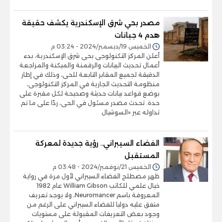
مصدر بحي شرق الإسكندرية يكشف حقيقة
هدم 4 جبانات
الخميس 19/ديسمبر/2024 - 03:24 م
أعلن المركز التكنولوجى بحى شرق الإسكندرية، بدء
أعمال تحديث البيانات والرقمنة والميكنة والمراجعة
الدقيقة لجميع المقابر التابعة للحى، وذلك في إطار
منظومة التحديث الجارية في المركز التكنولوجى،
بوضع قواعد بيانات حديثة وصحيحة لكل مقبرة على
حدة. تحدث مصدر مسئول في الحى، ردًا على ما تم
تداوله عبر «السوشيال
الفضاء السيبراني.. رؤية جديدة لمعركة
المستقبل
الخميس 21/نوفمبر/2024 - 03:48 م
ظهر مصطلح الفضاء السيبراني لأول مرة في رواية
خيال علمي للكاتب William Gibson عام 1982
المعروفة باسم Neuromancer، ولا يوجد تعريف
متفق عليه دوليا للفضاء السيبراني على الرغم من
وجود بعض التعريفات المقبولة على مستويات