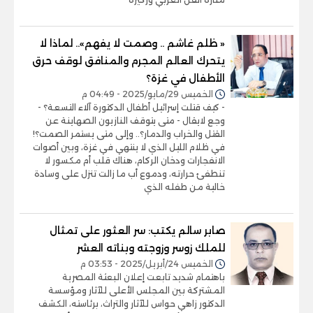
« ظلم غاشم .. وصمت لا يفهم».. لماذا لا
يتحرك العالم المجرم والمنافق لوقف حرق
الأطفال في غزة؟
الخميس 29/مايو/2025 - 04:49 م
- كيف قتلت إسرائيل أطفال الدكتورة آلاء التسعة؟ -
وجع لايقال - متى يتوقف النازيون الصهاينة عن
القتل والخراب والدمار؟.. وإلى متى يستمر الصمت؟!
في ظلام الليل الذي لا ينتهي في غزة، وبين أصوات
الانفجارات ودخان الركام، هناك قلب أم مكسور لا
تنطفئ حرارته، ودموع أب ما زالت تنزل على وسادة
خالية من طفله الذي
صابر سالم يكتب: سر العثور على تمثال
للملك زوسر وزوجته وبناته العشر
الخميس 24/أبريل/2025 - 03:53 م
باهتمام شديد تابعت إعلان البعثة المصرية
المشتركة بين المجلس الأعلى للآثار ومؤسسة
الدكتور زاهي حواس للآثار والتراث، برئاسته، الكشف