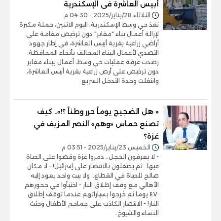
أبيس العاشرة فى الإسكندرية
الثلاثاء 28/يناير/2025 - 04:30 م
نفذ حي وسط الإسكندرية، اليوم الاثنين، حملة مكبرة
لإزالة أعمال بناء "مقابر" دون ترخيص مقامة على
أراضي زراعية بقرية أبيس العاشرة، في إطار جهود
التصدي لأعمال البناء المخالف بأنحاء المحافظة.
رصدت غرفة عمليات حي وسط، أعمال ببناء مقابر
دون ترخيص على أرض زراعية بقرية أبيس العاشرة،
وانتقلت وحدة التدخل السريع
« هل الضجيج يوماً حرر وطناً ؟!».. كيف
تصنع حماس «وهم» النصر المزيف في
غزة؟
الخميس 23/يناير/2025 - 03:51 م
- لا يعرفون الخجل.. دمروا غزة وقضوا على الحياة
فيها.. ثم يحتفلون بالانتصار على إسرائيل! - لا مكان
صالح للحياة في القطاع.. ولا بيت واحد يعود إليه
الأهالي مع وقف إطلاق النار - اختبأوا في جحورهم
٤٧٠ يوما ثم خرجوا بسياراتهم عندما توقف إطلاق
النار! - الانتصار الكاذب على جماجم الأطفال وجثث
النساء والشيوخ..