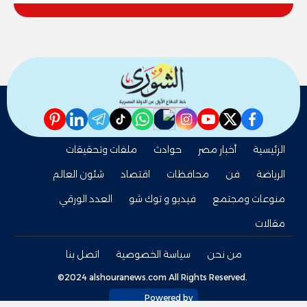
pinterest
linkedin
telegram
whatsapp
tiktok
instagram
nabd
youtube
twitter
facebook
الرئيسية
أخبار مصر
حوادث
ملفات وتحقيقات
الرياضة
فن
محافظات
اقتصاد
شئون العالم
منوعات ومجتمع
فيديو و توك شو
العدد الورقي
مقالات
من نحن
سياسة الخصوصية
اتصل بنا
©2024 alshouranews.com All Rights Reserved.
Powered by