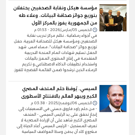
مؤسسة هيكل ونقابة الصحفيين يحتفلان
بتوزيع جوائز صحافة البيانات.. وعلاء طه
من الجمهورية يفوز بالمركز الأول
الخميس 05/مارس/2026 - 01:53 م
في أجواء رمضانية ، نظم مركز تدريب نقابة
الصحفيين ومؤسسة هيكل للصحافة العربية، حفل
توزيع جوائز "صحافة البيانات"، مساء امس. شهد
الحفل تسليم شهادات اتمام المنحة التدريبية
المتقدمة في إنتاج المحتوى المعزز بالبيانات
واستخدام تطبيقات الذكاء الاصطناعي،و تكريم
الزملاء الذين ترشحوا ضمن القائمة القصيرة للفوز.
السيسي.. يُوقظ حلم المتحف المصري
الكبير ويبهر العالم بالافتتاح الأسطورى
الخميس 06/نوفمبر/2025 - 03:38 م
- من حلم راود فاروق حسني في التسعينيات إلى
إنجازٍ تحقق على يد الرئيس السيسي - المتحف
المصري الكبير شاهد على أن الإرادة المصرية لا
تعرف المستحيل - الرئيس السيسي أعاد الحياة إلى
مشروع كاد أن يدفن وسط العواصف السياسية