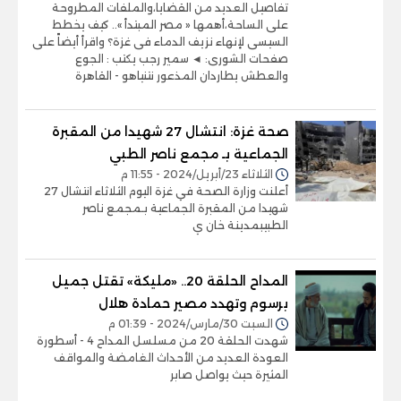
تفاصيل العديد من القضايا،والملفات المطروحة
على الساحة،أهمها « مصر المبتدأ ».. كيف يخطط
السيسى لإنهاء نزيف الدماء فى غزة؟ واقرأ أيضاً على
صفحات الشورى: ◄ سمير رجب يكتب : الجوع
والعطش يطاردان المذعور نتنياهو - القاهرة
صحة غزة: انتشال 27 شهيدا من المقبرة
الجماعية بـ مجمع ناصر الطبي
الثلاثاء 23/أبريل/2024 - 11:55 م
أعلنت وزارة الصحة في غزة اليوم الثلاثاء انتشال 27
شهيدا من المقبرة الجماعية بـمجمع ناصر
الطبيبمدينة خان ي
المداح الحلقة 20.. «مليكة» تقتل جميل
برسوم وتهدد مصير حمادة هلال
السبت 30/مارس/2024 - 01:39 م
شهدت الحلقة 20 من مسلسل المداح 4 - أسطورة
العودة العديد من الأحداث الغامضة والمواقف
المثيرة حيث يواصل صابر