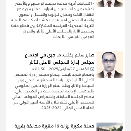
- اكتشافات أثرية جديدة بمعبد الرامسيوم بالأقصر
تكشف عن جانب كبير من أسراره - مقابر من عصر
الانتقال الثالث ومخازن للزيوت والعسل والدهون
وأقبية النبيذ هي أهم هذه الاكتشافات كشفت البعثة
الأثرية المصرية- الفرنسية المشتركة بين قطاع حفظ
وتسجيل الآثار بالمجلس الأعلى للآثار، والمركز
القومي الفرنسي للأبحاث
صابر سالم يكتب: ما جرى في اجتماع
مجلس إدارة المجلس الأعلى للآثار
الخميس 27/مارس/2025 - 04:30 م
باهتمام شديد تابعت اجتماع مجلس إدارة المجلس
الأعلى للآثار، الذي ترأسه السيد شريف فتحي وزير
السياحة والآثار، وذلك بمقر الوزارة بالحي الحكومي
بالعاصمة الإدارية الجديدة، حيث تم التصديق على
محضر الجلسة السابقة، واستعراض الموقف المالي
للمجلس الأعلى للآثار خلال الأربعة أشهر الأولى من
العام المالي الحالي 2024-2025.
حملة مكبرة لإزالة 16 مقبرة مخالفة بقرية