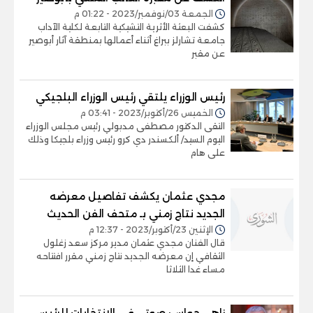
الجمعة 03/نوفمبر/2023 - 01:22 م
كشفت البعثة الأثرية التشيكية التابعة لكلية الآداب
جامعة تشارلز ببراغ أثناء أعمالها بمنطقة آثار أبوصير
عن مقبر
رئيس الوزراء يلتقي رئيس الوزراء البلجيكي
الخميس 26/أكتوبر/2023 - 03:41 م
التقى الدكتور مصطفى مدبولي رئيس مجلس الوزراء
اليوم السيد/ ألكسندر دي كرو رئيس وزراء بلجيكا وذلك
على هام
مجدي عثمان يكشف تفاصيل معرضه
الجديد نتاج زمني بـ متحف الفن الحديث
الإثنين 23/أكتوبر/2023 - 12:37 م
قال الفنان مجدي عثمان مدير مركز سعد زغلول
الثقافي إن معرضه الجديد نتاج زمني مقرر افتتاحه
مساء غدا الثلاثا
زاهي حواس: صوتي في الانتخابات للرئيس