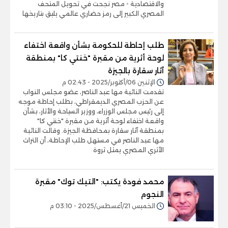
والاقتصادية - مصر نجحت في تحويل المتحف
المصري الكبير إلى رمز حضاري عالمي يليق بتاريخها
طلب إحاطة للحكومة بشأن واقعة اختفاء
لوحة أثرية من مقبرة "خنتي كا" بمنطقة
آثار سقارة بالجيزة
الإثنين 06/أكتوبر/2025 - 02:43 م
تقدمت النائبة مها عبد الناصر، عضو مجلس النواب
عن الحزب المصري الديمقراطي، بطلب إحاطة موجه
إلى رئيس مجلس الوزراء، ووزير السياحة والأثار، بشأن
واقعة اختفاء لوحة أثرية من مقبرة "خنتي كا"
بمنطقة آثار سقارة بمحافظة الجيزة. وقالت النائبة
مها عبد الناصر في مستهل طلب الإحاطة، أن التراث
الأثري المصري يمثل ثروة
محمد فودة يكتب: "التيك توك" مقبرة
النجوم
الخميس 21/أغسطس/2025 - 03:10 م