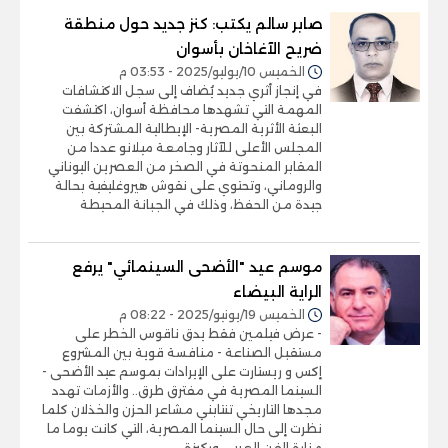
صابر سالم يكتب: كنز جديد حول منطقة
ضريح الآغاخان بأسوان
الخميس 10/يوليو/2025 - 03:53 م
في إنجاز أثري جديد يُضاف إلى سجل الاكتشافات
المهمة التي تشهدها محافظة أسوان، اكتشفت
البعثة الأثرية المصرية- الإيطالية المشتركة بين
المجلس الأعلى للآثار وجامعة ميلانو عددا من
المقابر المنحوتة في الصخر من العصرين اليوناني
والروماني، وتحتوي على نقوش هيروغليفية بحالة
جيدة من الحفظ، وذلك في الجبانة المحيطة
موسم عيد "الأضحى السينمائي" يرفع
الراية البيضاء
الخميس 19/يونيو/2025 - 08:22 م
- عرض فيلمين فقط يدق ناقوس الخطر على
مستقبل الصناعة - منافسة قوية بين المشروع
إكس و ريستارت على الإيرادات بموسم عيد الأضحى -
السينما المصرية في مفترق طرق.. والأزمات تهدد
مجدها التاريخي تنتابني مشاعر الحزن والخذلان كلما
نظرت إلى حال السينما المصرية، التي كانت يوما ما
منارة الفن العربي وركيزة