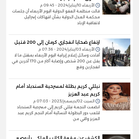
الأربعاء 10/يناير/2024 - 09:45 م
قالت منظمة العفو الدولية اليوم الأربعاء أن جلسات
محكمة العدل الدولية بشأن انتهاكات إسرائيل
لاتفاقية الإباد
ارتفاع ضحايا انفجاري كرمان إلى 200 قتيل
الأربعاء 03/يناير/2024 - 07:36 م
أفادت وسائل إعلام إيرانية اليوم الأربعاء بمقتل ما لا
يقل عن 200 شخص وإصابة أكثر من 170 آخرين في
انفجارين وقع
نيللي كريم بطلة لمسرحية السندباد أمام
كريم عبد العزيز
السبت 02/ديسمبر/2023 - 07:03 م
انضمت النجمة نيللي كريم إلى مسرحية السندباد
لتلعب دور البطولة النسائية أمام النجم كريم عبد
العزيز والتي من
الكشف عن مقبرة الكاتب الملكي بأبوصير