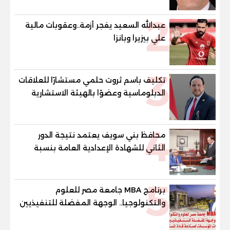
2
عبدالله السعيد يفجر أزمة..وعقوبات مالية
علي بيزيرا وبانزا
3
تكليف باسم ثروت حلمي مستشارًا للعلاقات
الدبلوماسية وعضوًا بالهيئة الاستشارية
العليا لمنظمة «جاد جمينت يوإن»
4
محافظ بني سويف يعتمد نتيجة الدور
الثاني للشهادة الإعدادية العامة بنسبة
79.9% نظامي ...و69.55% منازل.. و70.56%
للمهنية .. و100% للصُم وضعاف السمع
5
والنور للمكفوفين
برنامج MBA جامعة مصر للعلوم
والتكنولوجيا.. الوجهة المفضلة للتنفيذيين
وقيادات المؤسسات لصناعة قادة
المستقبل