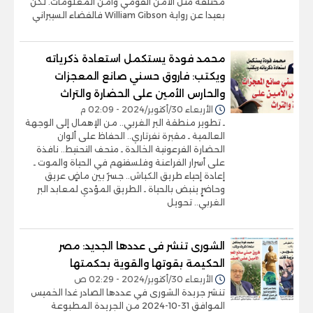
مختلفة مثل الأمن القومي وأمن المعلومات. لكن
بعيدا عن رواية William Gibson فالفضاء السيبراني
محمد فودة يستكمل استعادة ذكرياته
ويكتب: فاروق حسني صانع المعجزات
والحارس الأمين على الحضارة والتراث
الأربعاء 30/أكتوبر/2024 - 02:09 م
ـ تطوير منطقة البر الغربي.. من الإهمال إلى الوجهة
العالمية ـ مقبرة نفرتاري.. الحفاظ على ألوان
الحضارة الفرعونية الخالدة ـ متحف التحنيط.. نافذة
على أسرار الفراعنة وفلسفتهم في الحياة والموت ـ
إعادة إحياء طريق الكباش.. جسرٌ بين ماضٍ عريق
وحاضرٍ ينبض بالحياة ـ الطريق المؤدي لمعابد البر
الغربي.. تحويل
الشورى تنشر فى عددها الجديد: مصر
الحكيمة بقوتها والقوية بحكمتها
الأربعاء 30/أكتوبر/2024 - 02:29 ص
تنشر جريدة الشورى في عددها الصادر غدا الخميس
الموافق 31-10-2024 من الجريدة المطبوعة