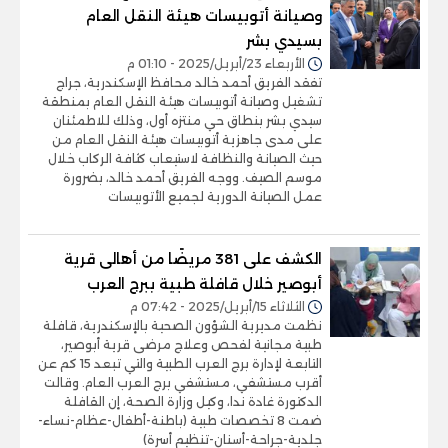
وصيانة أتوبيسات هيئة النقل العام
بسيدي بشر
الأربعاء 23/أبريل/2025 - 01:10 م
تفقد الفريق أحمد خالد محافظ الإسكندرية، جراج
تشغيل وصيانة أتوبيسات هيئة النقل العام بمنطقة
سيدي بشر بنطاق حي منتزه أول، وذلك للاطمئنان
على مدى جاهزية أتوبيسات هيئة النقل العام من
حيث الصيانة والنظافة لاستيعاب كثافة الركاب خلال
موسم الصيف. ووجه الفريق أحمد خالد، بضرورة
عمل الصيانة الدورية لجميع الأتوبيسات
الكشف على 381 مريضًا من أهالى قرية
أبوصير خلال قافلة طبية ببرج العرب
الثلاثاء 15/أبريل/2025 - 07:42 م
نظمت مديرية الشؤون الصحية بالإسكندرية، قافلة
طبية مجانية لفحص وعلاج مرضى قرية أبوصير،
التابعة لإدارة برج العرب الطبية والتي تبعد 15 كم عن
أقرب مستشفي، مستشفي برج العرب العام. وقالت
الدكتورة غادة ندا، وكيل وزارة الصحة، إن القافلة
ضمت 8 تخصصات طبية (باطنة-أطفال-عظام-نساء-
جلدية-جراحة-أسنان-تنظيم أسرة)