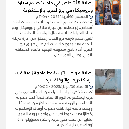
إصابة 5 أشخاص في حادث تصادم سيارة
وتروسيكل في برج العرب بالإسكندرية
الخميس 10/أبريل/2025 - 11:04 م
شهدت منطقة برج العرب غرب الإسكندرية، إصابة 5
أشخاص، إثر تصادم بين سيارة ملاكي وتروسيكل، وتم
اتخاذ الإجراءات اللازمة حيال الواقعة. البداية عندما
تلقي قسم شرطة برج العرب، إخطارًا من إدارة شرطة
النجدة يفيد وقوع حادث تصادم على طريق برج
العرب أمام نادي سموحة الجديد، باتجاه المنطقة
الأولى. وعلي الفور انتقل
إصابة مواطن إثر سقوط واجهة زاوية غرب
الإسكندرية.. والأوقاف ترد
الأربعاء 09/أبريل/2025 - 10:02 م
أصيب شخص إثر انهيار أجزاء من زاوية التقوى، بحي
غرب الإسكندرية، اليوم الأربعاء، فيما أكدت مديرية
الأوقاف أن الزاوية مغلقة منذ أكثر من 45 عامًا
وليست تابعة لها. تلقت مديرية أوقاف الإسكندرية،
إخطارًا يفيد سقوط أجزاء من واجهة زاوية التقوى
بشارع ابن مقلة بحي غرب، وانتقل مسؤولو إدارة
أوقاف غرب الإسكندرية