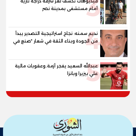
3
فيديوهات تكشف لغز سرقة دراجة نارية
أمام مستشفى بمدينة نصر
4
نديم سمنه: نجاح استراتيجية التصدير يبدأ
من الجودة وبناء الثقة في شعار "صنع في
مصر"
5
عبدالله السعيد يفجر أزمة..وعقوبات مالية
علي بيزيرا وبانزا