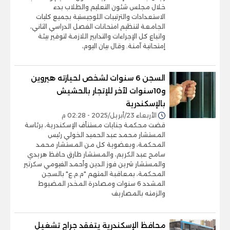
خلال مجلس شئون التعليم والطلاب بدء
الاستعدادات والترتيبات اللوجيستية بجميع كليات
الجامعة لتنظيم امتحانات الفصل الدراسي الثاني،
واتباع كل الإجراءات والتدابير اللازمة لتوفير بيئة
إمتحانية آمنة. وقال بيان اليوم،
السجن 6 سنوات لشخص لحيازته هيروين
و10سنوات لآخر للإتجار بالحشيش
بالإسكندرية
الأربعاء 23/أبريل/2025 - 02:28 م
قضت محكمة جنايات مستنأف الإسكندرية، برئاسة
المستشار محمد عبد الحميد الخولي رئيس
المحكمة، وبعضوية كل من المستشار محمد
سامح عبد الكريم، والمستشار طارق حافظ هريدي
والمستشار شرين فوز الدين وأحمد الفيومي سكرتير
المحكمة، بمعاقبة المتهم "م.م.ع" بالسجن
المشدد 6 سنوات ومصادرة المخدر المضبوط
والزمته بالمصاريف
محافظ الإسكندرية يتفقد جراج تشغيل