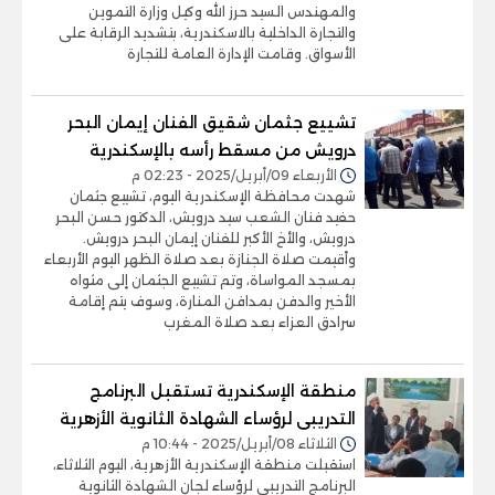
والمهندس السيد حرز الله وكيل وزارة التموين
والتجارة الداخلية بالاسكندرية، بتشديد الرقابة على
الأسواق. وقامت الإدارة العامة للتجارة
تشييع جثمان شقيق الفنان إيمان البحر
درويش من مسقط رأسه بالإسكندرية
الأربعاء 09/أبريل/2025 - 02:23 م
شهدت محافظة الإسكندرية اليوم، تشييع جثمان
حفيد فنان الشعب سيد درويش، الدكتور حسن البحر
درويش، والأخ الأكبر للفنان إيمان البحر درويش.
وأقيمت صلاة الجنازة بعد صلاة الظهر اليوم الأربعاء
بمسجد المواساة، وتم تشييع الجثمان إلى مثواه
الأخير والدفن بمدافن المنارة، وسوف يتم إقامة
سرادق العزاء بعد صلاة المغرب
منطقة الإسكندرية تستقبل البرنامج
التدريبى لرؤساء الشهادة الثانوية الأزهرية
الثلاثاء 08/أبريل/2025 - 10:44 م
استقبلت منطقة الإسكندرية الأزهرية، اليوم الثلاثاء،
البرنامج التدريبي لرؤساء لجان الشهادة الثانوية