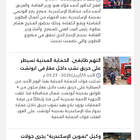
افتتح الدكتور أحمد فؤاد هنو، وزير الثقافة، والفريق
أحمد خالد، محافظ الإسكندرية، مسرح بيرم التونسي
بمدينة الإسكندرية، بعد الانتهاء من أعمال التطوير
الشاملة ورفع الكفاءة، وذلك بحضور المخرج هشام
عطوة، رئيس البيت الفني للمسرح. وأشاد وزير
الثقافة، بحجم الإنجاز الذي تحقق في مشروع
التطوير، والتي تضمنت تحديث
التهم طابقين.. الحماية المدنية تسيطر
على حريق نشب داخل عقار فى ابوتشت
الأحد 13/أبريل/2025 - 03:23 م
تمكنت قوات الحماية المدنية بقنا، اليوم الأحد، من
السيطرة على حريق نشب داخل عقار مكون من 4
طوابق بمدينة أبوتشت، شمال محافظة قنا. تلقت
الأجهزة الأمنية بمديرية أمن قنا، إخطارًا من غرفة
العمليات بورود بلاغ يفيد نشوب حريق داخل عمارة
بجوار بنك الإسكندرية بمدينة أبوتشت. على الفور،
انتقلت قوات الحماية المدنية
وكيل "تموين الإسكندرية" يجرى جولات