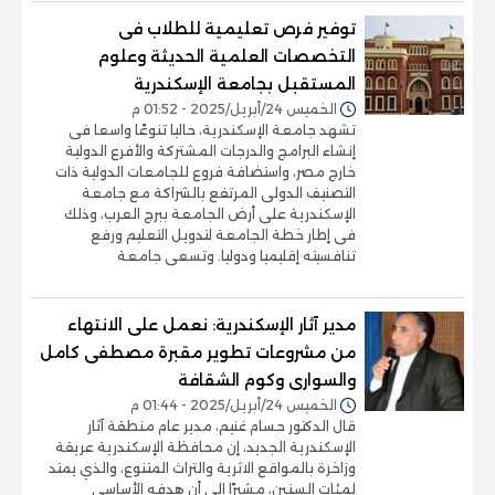
توفير فرص تعليمية للطلاب فى
التخصصات العلمية الحديثة وعلوم
المستقبل بجامعة الإسكندرية
الخميس 24/أبريل/2025 - 01:52 م
تشهد جامعة الإسكندرية، حاليا تنوعًا واسعا فى
إنشاء البرامج والدرجات المشتركة والأفرع الدولية
خارج مصر، واستضافة فروع للجامعات الدولية ذات
التصنيف الدولى المرتفع بالشراكة مع جامعة
الإسكندرية على أرض الجامعة ببرج العرب، وذلك
فى إطار خطة الجامعة لتدويل التعليم ورفع
تنافسيته إقليميا ودوليا. وتسعى جامعة
مدير آثار الإسكندرية: نعمل على الانتهاء
من مشروعات تطوير مقبرة مصطفى كامل
والسوارى وكوم الشقافة
الخميس 24/أبريل/2025 - 01:44 م
قال الدكتور حسام غنيم، مدير عام منطقة آثار
الإسكندرية الجديد، إن محافظة الإسكندرية عريقة
وزاخرة بالمواقع الاثرية والتراث المتنوع، والذي يمتد
لمئات السنين، مشيرًا إلى أن هدفه الأساسي