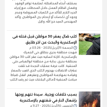
بمختلف أنحاء المحافظة، لمتابعة توافر الوقود
وضمان انتظام العمل داخل المحطات، مع إجراء
الجرد اللازم للتأكد من الكميات المعروضة وعدم
وجود أي تكدسات أو ازدحام بين المواطنين. وأكد
المهندس السيد حرز الله، وكيل
كلب ضال يعقر 30 مواطن قبل قتله فى
الإسكندرية والبحث عن اخر طليق
الجمعة 11/أبريل/2025 - 03:26 م
شهدت منطقة بحرى بنطاق حى الجمرك
بالإسكندرية، كارثة انسانيه حيث عقر كلب 30 مواطن
بمنطقة بحرى، بداية من منطقة ابوالعباس حتى
المنشية. كانت غرفة عمليات النجدة قد تلقت
عشرات الاتصالات بهجوم الكلب الذى اصيب بالسعار
وقيامه بمهاجمة المواطنين وعقرهم. انتقل ضباط
مباحث المنشية لأماكن البلاغات حيث تم رصد الكلب
بسبب خلافات زوجية.. سيدة تتهم زوجها
بإشعال النار في شقتهم بالإسكندرية
الخميس 10/أبريل/2025 - 11:27 م