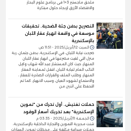
ملحق ماجستير 3+1 فى برنامج علوم البحار
والاقتصاد الأزرق لإيجاد حلول مبتكرة
التصريح بدفن جثة الضحية.. تحقيقات
موسعة في واقعة انهيار عقار اللبان
بالإسكندرية
السبت 12/أبريل/2025 - 11:51 ص
صرحت نيابة اللبان، في الإسكندرية، بدفن جثمان، ربة
منزل التي لقيت مصرعها في انهيار عقار اللبان
المنهار، حيث كان المستشار عبد الله شهاب وكيل
النائب العام لنيابة اللبان، انتقل لمعاينة العقار
المنهار، وطلب الملف والقرارات الصادرة للعقار ،
والاستماع لشهود العيان، وسبب الانهيار، كما تم
التحفظ علي اثنين من
حملات تفتيش.. أول تحرك من "تموين
الإسكندرية" بعد تحريك أسعار الوقود
الجمعة 11/أبريل/2025 - 03:35 م
شنت مديرية التموين والتجارة الداخلية بالإسكندرية،
حملات ميدانية مكثفة على محطات تموين السيارات