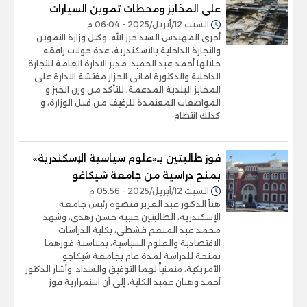
على المخابز ومحطات تموين السيارات
السبت 12/أبريل/2025 - 06:04 م
أجرى المهندس السيد حرز الله، وكيل وزارة التموين
والتجارة الداخلية بالاسكندرية، عدة جولات رافقه
خلالها أحمد عبد الحميد، مدير الادارة العامة للتجارة
الداخلية والدكتورة امانى الجزار مفتشة الادارة على
المخابز البلدية المدعمة، للتأكد من وزن الخبز و
المواصفات المعتمدة للرغيف من قبل الوزارة، و
كذلك انتظام
فوز طالبتين بـ«علوم سياسية الإسكندرية»
بمنح دراسية من جامعة شيكاغو
السبت 12/أبريل/2025 - 05:56 م
هنأ الدكتور عبد العزيز قنصوه رئيس جامعة
الإسكندرية، الطالبتين حبيبة حسن زهدى، وشهد
محمد عبد المنعم قشطى، بكلية الدراسات
الاقتصادية والعلوم السياسية، بمناسبة فوزهما
بمنحة للدراسة لمدة عام بجامعة شيكاجو
الأمريكية، متمنياً لهما التوفيق والسداد. وأشار الدكتور
أحمد وهبان عميد الكلية، إلى أن استمرارية فوز