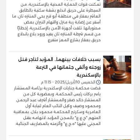
تمكنت قوات الحماية المدنية بالإسكندرية، من
السيطرة على حريق اندلع بشقة سكنية بالطابق
العاشر بعقار في منطقة أبو قير بحي المنتزه ثان، ما
أسفر عن إصابة ربة منزل والتهام النيران بعض
محتوياتها. تلقت أجهزة الأمن بالإسكندرية، إخطارًا
من قسم شرطة المنتزه ثان يفيد ورود بلاغ باندلاع
حريق بعقار بشارع المعز متفرع
بسبب خلافات بينهما.. المؤبد لتاجر قتل
زوجته وألقى جثمانها في الترعة
بالإسكندرية
الخميس 10/أبريل/2025 - 11:15 م
قضت محكمة جنايات الإسكندرية برئاسة المستشار
ياسر بركات رئيس المحكمة، وبعضوية كل من
المستشار خالد صقر والمستشار أشرف عبد الرحمن
ومحمود وصيف وكيل النائب العام لنيابة أول
العامرية وسكرتير المحكمة محمود بلال، بمعاقبة
المتهم "ح.ع.ع" بالسجن المؤبد، لاتهامه بقتل
المجني عليها "ه.ج.ع" وألزمته بالمصاريف الجنائية.