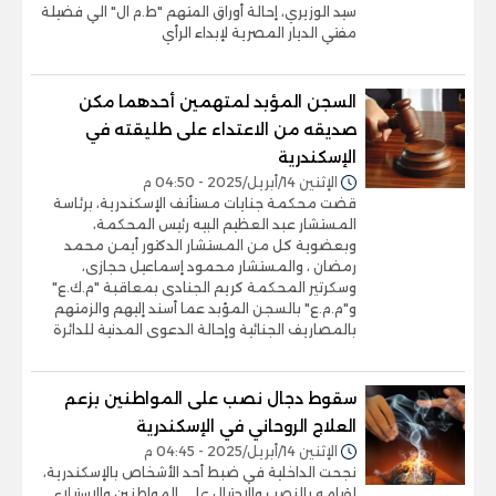
سيد الوزيري، إحالة أوراق المتهم "ط.م ال" الي فضيلة
مفتي الديار المصرية لإبداء الرأي
السجن المؤبد لمتهمين أحدهما مكن
صديقه من الاعتداء على طليقته في
الإسكندرية
الإثنين 14/أبريل/2025 - 04:50 م
قضت محكمة جنايات مستأنف الإسكندرية، برئاسة
المستشار عبد العظيم البيه رئيس المحكمة،
وبعضوية كل من المستشار الدكتور أيمن محمد
رمضان ، والمستشار محمود إسماعيل حجازى،
وسكرتير المحكمة كريم الجنادى بمعاقبة "م.ك.ع"
و"م.م.ع" بالسجن المؤبد عما أسند إليهم والزمتهم
بالمصاريف الجنائية وإحالة الدعوى المدنية للدائرة
سقوط دجال نصب على المواطنين بزعم
العلاج الروحاني في الإسكندرية
الإثنين 14/أبريل/2025 - 04:45 م
نجحت الداخلية في ضبط أحد الأشخاص بالإسكندرية،
لقيامه بالنصب والاحتيال على المواطنين والإستيلاء