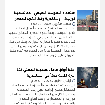
استعدادا للموسم الصيفي.. بدء تخطيط
كورنيش الإسكندرية وفقاً للكود المصري
الثلاثاء 15/أبريل/2025 - 02:29 م
أعلنت محافظة الإسكندرية، بدء أعمال تخطيط
طريق الكورنيش وفقاً للكود المصري لمعايير تنسيق
عناصر الطرق ، مما يسهم في تقليل الحوادث من
خلال تحديد خطوط مسارات السيارات، وذلك من قبل
قسم التخطيط بإدارة مرور الإسكندرية. ومن المقرر
بدء أعمال التخطيط بداية من المحروسة اتجاه فندق
26 يوليو على أن يتم استكمال أعمال
إحالة أوراق عامل لفضيلة المفتي قتل
أسرة كاملة حرقاً في الإسكندرية
الإثنين 14/أبريل/2025 - 05:01 م
قررت محكمة جنايات مستأنف الإسكندرية، برئاسة
المستشار حمدى إبراهيم يحيى رئيس المحكمة،
وبعضوية كل من المستشار خالد محمد عبد الفتاح
ابو رزقه، والمستشار حازم عبد الفتاح الشناوي،
والمستشار وليد محمد الجلاد، وسكرتير المحكمة