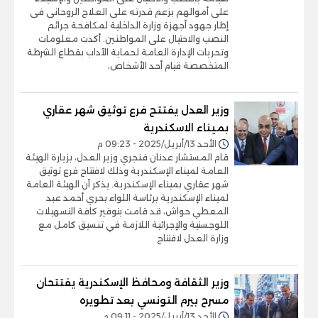
على أموالهم بزعم قدرته على العلاج الروحانى فى
إطار جهود أجهزة وزارة الداخلية لمكافحة جرائم
النصب والاحتيال على المواطنين. أكدت معلومات
وتحريات الإدارة العامة لحماية الآداب بقطاع الشرطة
المتخصصة قيام أحد الأشخاص،
وزير العدل يفتتح فرع توثيق شهر عقاري
بميناء الاسكندرية
الأحد 13/أبريل/2025 - 09:23 م
قام المستشار عدنان فنجري وزير العدل، بزيارة الهيئة
العامة لميناء الإسكندرية وذلك لافتتاح فرع توثيق
شهر عقاري بميناء الإسكندرية. يذكر أن الهيئة العامة
لميناء الإسكندرية برئاسة اللواء بحري أحمد عبد
المعطي حواش، قد قامت بتوفير كافة التسهيلات
اللوجستية والإجرائية اللازمة في تنسيق كامل مع
وزارة العدل لافتتاح
وزير الثقافة ومحافظ الإسكندرية يفتتحان
مسرح بيرم التونسي بعد تطويره
الأحد 13/أبريل/2025 - 09:11 م