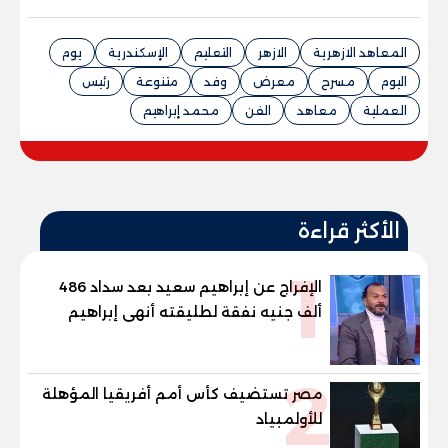
المعاهد الازهرية
الازهر
التعليم
الإسكندرية
يوم
اليوم
مسرح
معرض
وفد
متنوعة
رئيس
العملية
معاهد
الفن
محمد إبراهيم
الأكثر قراءة
1
الإفراج عن إبراهيم سعيد بعد سداد 486
ألف جنيه نفقة لطليقته أنهى إبراهيم
سعيد، لاعب الأهلي ومنتخب مصر السابق،
إجراءات خروجه من قسم شرطة مدينة نصر،
2
عقب سداد مبلغ 486 ألف جنيه قيمة
مصر تستضيف كأس أمم أفريقيا المؤهلة
المتجمد من نفقة مصروفا
للأولمبياد