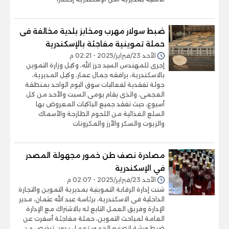
ضبط سولار مهرب ومخابز بلدية مخالفة فى
حملة تموينية مفاجئة بالإسكندرية
الأحد 23/فبراير/2025 - 02:21 م
إجرى للمهندس السيد حرز الله، وكيل وزارة التموين
بالاسكندرية، يرافقه جمال عمار، وكيل المديرية،
جولة تفقدية لفعاليات سوق اليوم الواحد بمنطقة
العجمى، والذى يقام يومى السبت والأحد من كل
أسبوع، حيث تفقد جميع الباكيات المعروض بها
السلع الغذائية من اللحوم الطازجة والأسماك
والزيوت والسكر والأرز والمكرونات
مصادرة نصف طن خمور مجهولة المصدر
في الإسكندرية
الأحد 23/فبراير/2025 - 02:07 م
شنت إدارة الرقابة التموينية بمديرية التموين والتجارة
الداخلية فى الاسكندرية، برئاسة عبد الله عثمان، مدير
الإدارة وفريق العمل التابع له بالاشتراك مع الإدارة
العامة لمباحث التموين، حملة مفاجئة أسفرت عن
ضبط ورشة لتصنيع الخمور تعمل بدون ترخيص من