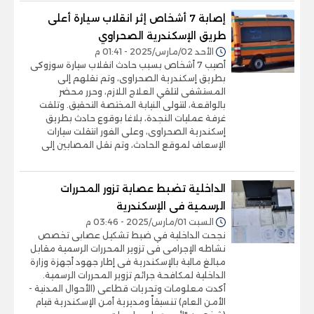
إصابة 7 أشخاص إثر انقلاب سيارة أعلى
طريق الإسكندرية الصحراوي
الأحد 02/مارس/2025 - 01:41 م
أصيب 7 أشخاص بسبب حادث انقلاب سيارة سوزوكى
بطريق إسكندرية الصحراوى، وتم نقلهم إلى
المستشفى لتلقي العلاج اللازم، وحرر محضر
بالواقعة، لتتولى النيابة المختصة التحقيق. وتلقت
غرفة عمليات النجدة، بلاغا بوقوع حادث بطريق
إسكندرية الصحراوى، وعلى الفور انتقلت سيارات
الإسعاف لموقع الحادث، وتم نقل المصابين إلى
الداخلية تضبط عصابة تزور المحررات
الرسمية فى الإسكندرية
السبت 01/مارس/2025 - 03:46 م
نجحت الداخلية في ضبط تشكيل عصابى تخصص
نشاطه الإجرامى فى تزوير المحررات الرسمية مقابل
مبالغ مالية بالإسكندرية فى إطار جهود أجهزة وزارة
الداخلية لمكافحة جرائم تزوير المحررات الرسمية.
أكدت معلومات وتحريات قطاعى (الأحوال المدنية -
الأمن العام) تنسيقاً ومديرية أمن الإسكندرية قيام