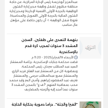
عبدالعزيز أبوخزيمة رئيس الإدارة المركزية، عن حاجة
منطقة مطروح لشغل وظيفة مدير إدارة الشئون
الوظيفية بالدرجة الأولى (التنمية الإدارية) ومدير إدارة
الشئون المالية بالدرجة الأولى (التمويل والمحاسبة).
شروط شغل الوظيفة: ١- أن يكون حاصلا على مؤهل
عال مناسب.
بتهمة التعدى على طفلين.. السجن
المشدد 3 سنوات لمدرب كرة قدم
بالإسكندرية
الأربعاء 19/فبراير/2025 - 11:20 م
قضت محكمة جنايات الإسكندرية، برئاسة المستشار
السيد عبد المطلب سرحان، رئيس المحكمة،
وبعضوية كل من المستشار عبد الفتاح فريد الزارع،
والمستشار عمرو عبدالمطلب مرسي، والمستشار
شريف عبد المقصود إبراهيم، وأمين السر وليد محمد
محب، بمعاقبة المتهم "أ.ف.غ" بالسجن المشدد 3
سنوات عما أسند إليه وألزمته بالمصاريف
"الفيزا والجثة".. دراما دموية بحكاية الحاجة