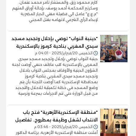
كارم محمود رزق، والمستشار تامر محمد عتمان،
وسكرتير المحكمة أحمد يوسف، بإحالة أوراق المتهم
"م.ع.ع" عامل الي فضيلة مفتي الديار المصرية
لإبداء الرأي الشرعي لاتهامه بقتل المجني
"دينية النواب" توصي بإحلال وتجديد مسجد
سيدي المغربي بناحية كرموز بالإسكندرية
الخميس 20/فبراير/2025 - 04:01 م
دينية النواب توصي بإحلال وتجديد مسجد سيدى
المغربى بالإسكندرية كتب عاطف حنفي أوصت لجنة
الشؤون الدينية والأوقاف بمجلس النواب باحلال
وتجديد مسجد سيدي المغربي بناحية كرموز
بمحافظة الإسكندرية كما أوصت اللجنة بأن يتم
وضع المسجد في خطة تكميلية للاحلال والتجديد
من قبل الوزارة حتي تتم الاجراءات بسرعة وترسية
"منطقة الإسكندريةالأزهرية" فتح باب
الانتداب لشغل وظيفة بمطروح.. تفاصيل
الخميس 20/فبراير/2025 - 03:46 م
أعلنت منطقة الإسكندرية الأزهرية، برئاسة الدكتور