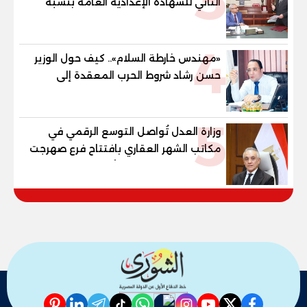
3
الثاني للشهادة الإعدادية العامة بنسبة
79.9% نظامي ...و69.55% منازل.. و70.56%
للمهنية .. و100% للصُم وضعاف السمع
4
والنور للمكفوفين
«مهندس خارطة السلام».. كيف حول الوزير
حسن رشاد شروط الحرب المعقدة إلى
"خارطة طريق" للانسحاب والإعمار؟
5
وزارة العدل تُواصل التوسع الرقمي في
مكاتب الشهر العقاري بافتتاح فرع صهرجت
الصغرى بمركز ومدينه أجا محافظة
الدقهلية