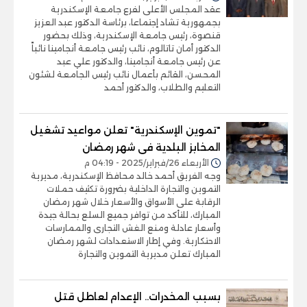
عقد المجلس الأعلى لفرع جامعة الإسكندرية
بجمهورية تشاد إجتماعا، برئاسة الدكتور عبد العزيز
قنصوة، رئيس جامعة الإسكندرية، وذلك بحضور
الدكتور أمان تاتالوم، نائب رئيس جامعة أنجامينا نائباً
عن رئيس جامعة أنجامينا، والدكتور علي عبد
المحسن، القائم بأعمال نائب رئيس الجامعة لشئون
التعليم والطلاب، والدكتور أحمد
"تموين الإسكندرية" تعلن مواعيد تشغيل
المخابز البلدية فى شهر رمضان
الأربعاء 26/فبراير/2025 - 04:19 م
وجه الفريق أحمد خالد محافظ الإسكندرية، مديرية
التموين والتجارة الداخلية بضرورة تكثيف حملات
الرقابة على الأسواق والأسعار خلال شهر رمضان
المبارك، للتأكد من توافر جميع السلع بحالة جيدة
وأسعار عادلة ومنع الغش التجارى والممارسات
الاحتكارية. وفي إطار الاستعدادات لشهر رمضان
المبارك تعلن مديرية التموين والتجارة
بسبب المخدرات.. الإعدام لعاطل قتل