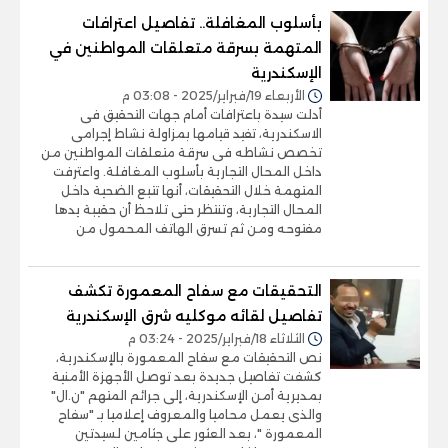
بأسلوب المغافلة.. تفاصيل اعترافات
المتهمة بسرقة متعلقات المواطنين في
الإسكندرية
الأربعاء 19/فبراير/2025 - 03:08 م
أدلت سيدة باعترافات أمام جهات التحقيق فى
الاسكندرية، تفيد قيامها بمزاولة نشاط إجرامى
تخصص نشاطه فى سرقة متعلقات المواطنين من
داخل المحال التجارية بأسلوب المغافلة. واعترفت
المتهمة خلال التحقيقات، أنها تتبع الضحية داخل
المحال التجارية، وتنتظر حتى تلاحظ أن حقيبة يدها
مفتوحه ومن ثم تسرق الهاتف المحمول من
التحقيقات مع سفاح المعمورة تكشف
تفاصيل لقائه موكليه شرق الإسكندرية
الثلاثاء 18/فبراير/2025 - 03:24 م
نص التحقيقات مع سفاح المعمورة بالإسكندرية،
كشفت تفاصيل جديدة بعد توصل الأجهزة الأمنية
بمديرية أمن الإسكندرية، إلى جرائم المتهم "ن.ال"
والذى يعمل محاميا والمعروف إعلاميا بـ "سفاح
المعمورة "، بعد العثور على جثامين لسيدتين