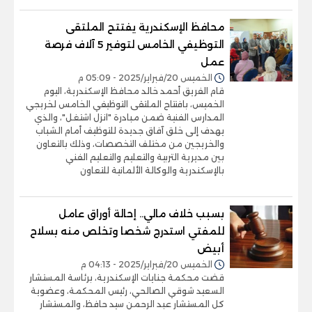
محافظ الإسكندرية يفتتح الملتقى
التوظيفي الخامس لتوفير 5 آلاف فرصة
عمل
الخميس 20/فبراير/2025 - 05:09 م
قام الفريق أحمد خالد محافظ الإسكندرية، اليوم
الخميس، بافتتاح الملتقى التوظيفي الخامس لخريجي
المدارس الفنية ضمن مبادرة "انزل اشتغل"، والذي
يهدف إلى خلق آفاق جديدة للتوظيف أمام الشباب
والخريجين من مختلف التخصصات، وذلك بالتعاون
بين مديرية التربية والتعليم والتعليم الفني
بالإسكندرية والوكالة الألمانية للتعاون
بسبب خلاف مالي.. إحالة أوراق عامل
للمفتي استدرج شخصا وتخلص منه بسلاح
أبيض
الخميس 20/فبراير/2025 - 04:13 م
قضت محكمة جنايات الإسكندرية، برئاسة المستشار
السعيد شوقي الصالحي، رئيس المحكمة، وعضوية
كل المستشار عبد الرحمن سيد حافظ، والمستشار