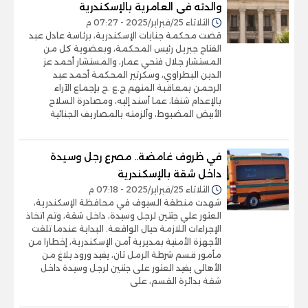
والدته فى العامرية بالإسكندرية
الثلاثاء 25/فبراير/2025 - 07:27 م
قضت محكمة جنايات الإسكندرية، برئاسة عادل عبد
الفتاح جبريل رئيس المحكمة، وبعضوية كل من
المستشار جلال فتحي عمار، والمستشار أحمد عز
الدين البطراوي، وسكرتير المحكمة أحمد عبد
الرحمن بمعاقبة المتهم ح.ع .ح بإجماع الآراء
بالإعدام شنقا، عما أسند إليه، ومصادرة السلاح
الأبيض المضبوط، وألزمته بالمصاريف الجنائية
في ظروف غامضة.. مصرع رجل وسيدة
داخل شقة بالإسكندرية
الثلاثاء 25/فبراير/2025 - 07:18 م
شهدت منطقة السيوف في محافظة الإسكندرية،
العثور علي جثتين لرجل وسيدة، داخل شقة، وتم اتخاذ
الإجراءات اللازمة حيال الواقعة. البداية عندما تلقت
الأجهزة الأمنية بمديرية أمن الإسكندرية، إخطارا من
مأمور قسم شرطة الرمل ثان، يفيد ورود بلاغ من
الأهالى يفيد العثور على جثتين لرجل وسيدة داخل
شقة بدائرة القسم، على