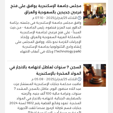
مجلس جامعة الإسكندرية يوافق على فتح
فرعين جديدين بالسعودية والعراق
الثلاثاء 25/فبراير/2025 - 07:10 م
وافق مجلس جامعة الإسكندرية فى جلسته، برئاسة
الدكتور عبد العزيز قنصوه، رئيس الجامعة - من حيث
المبدأ - على فتح فرعين لجامعة الإسكندرية
بالمملكة العربية السعودية والعراق، وإتخاذ
الإجراءات اللازمة نحو ذلك. ووافق المجلس على
إنشاء وادى التكنولوجيا بجامعة الإسكندرية
(Technology park) وذلك فى أعقاب الانتهاء
السجن 7 سنوات لعاطل لاتهامه بالاتجار في
المواد المخدرة بالإسكندرية
الثلاثاء 25/فبراير/2025 - 05:08 م
عاقبت محكمة جنايات الإسكندرية المستشار عزت
عبد اللاه منصور، اليوم، عاطل بالسجن المشدد 7
سنوات، وغرامة مالية 100 ألف جنيه، وألزمته
بالمصاريف الجنائية، لاتهامه بالاتجار في المواد
المخدرة. تعود وقائع القضية رقم 11612 لسنة 2024
جنايات قسم شرطة كرموز عندما تلقت الأجهزة
الأمنية بمديرية أمن الإسكندرية إخطارًا