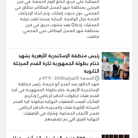
السيطرة على حريق اندلع اليوم الجمعة، في فرن
افرنجي بمنطقة شهر العسل البيطاش بنطاق حي
العجمي، دون حدوث إصابات، وتم اتخاذ الإجراءات
اللازمة حيال الواقعة. البداية عندما تلقت غرفة
العمليات، إخطارًا يفيد بنشوب حريق في فرن
بمنطقة شهر العسل البيطاش بحي العجمي،
فانتقت
رئيس منطقة الإسكندرية الأزهرية يشهد
ختام بطولة الجمهورية لكرة القدم المرحلة
الثانوية
الجمعة 21/فبراير/2025 - 07:11 م
شهد الدكتور عبد العزيز أبو خزيمة، رئيس منطقة
الإسكندرية الأزهرية، ختام بطولة الجمهورية فى كرة
القدم فتيات (بطولات الحافز الرياضي) وتكريم
الفائزات أقيمت التصفيات النهائية لبطولة كرة القدم
المرحلة الثانوية فتيات والمدرجة بالحافز الرياضى
ضمن الألعاب الجماعية. وشارك فى التصفيات
النهائية الفرق التي تم تصعيدهم