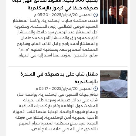
بسبب 300 جنيه.. المؤبد لسائق أنهى حياة
صديقه خنقا في كرموز بالإسكندرية
الخميس 20/فبراير/2025 - 05:30 م
قضت محكمة جنايات الإسكندرية، برئاسة المستشار
السعيد شوقي الصالحي رئيس المحكمة، وعضوية
كل المستشار عبد الرحمن سيد حافظ، والمستشار
كارم محمود رزق والمستشار تامر محمد عتمان،
والمستشار أحمد راجح وكيل النائب العام، وسكرتير
المحكمة أحمد يوسف، بمعاقبة المتهم "م.ا.م"
سائق، بالسجن المؤبد، عما أسند إليه فى الاتهام
مقتل شاب على يد صديقه في المندرة
بالإسكندرية
الخميس 20/فبراير/2025 - 05:17 م
تباشر جهات التحقيق في الإسكندرية، بواقعة قتل
شاب على يد أخر صديقه، وسرعة طلب تحريات
المباحث حول الواقعة وتفريغ كاميرات المراقبة
وسماع شهود الواقعة. البداية عندما تلقت الأجهزة
الأمنية بمديرية أمن الإسكندرية، إخطارا من شرطة
النجده يفيد ببلاغ بمنطقة المندرة بقيام المتهم
بالتعدي على المجني عليه بسلاح أبيض،