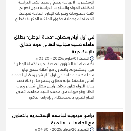
الإسكندرية، لاتهامه بنسخ وتقليد الكتب الدراسية
لمختلف المواد والسنوات الدراسية بدون تصريح.
كانت معلومات وتحريات الإدارة العامة لمباحث
المصنفات وحماية حقوق الملكية الفكرية بقطاع
في أول أيام رمضان.. "حماة الوطن" يطلق
قافلة طبية مجانية لأهالي عزبة حجازي
بالإسكندرية
السبت 01/مارس/2025 - 03:20 م
نظّمت أمانة الشؤون الصحية بحزب "حُماة الوطن"
فى الإسكندرية، بالتعاون مع أمانة سيدى جابر،
قافلة طبية مجانية فى أول أيام شهر رمضان لخدمة
أهالى منطقة عزبة حجازى بسموحة، وذلك تحت
رعاية اللواء طارق بركات، رئيس قطاع شمال وغرب
الدلتا، وبتوجيهات من محمد السيد مجاهد، الأمين
العام للحزب بالمحافظة، وبإشراف الدكتور
برامج مزدوجة لجامعة الإسكندرية بالتعاون
مع الجامعات العالمية
الأربعاء 26/فبراير/2025 - 04:30 م