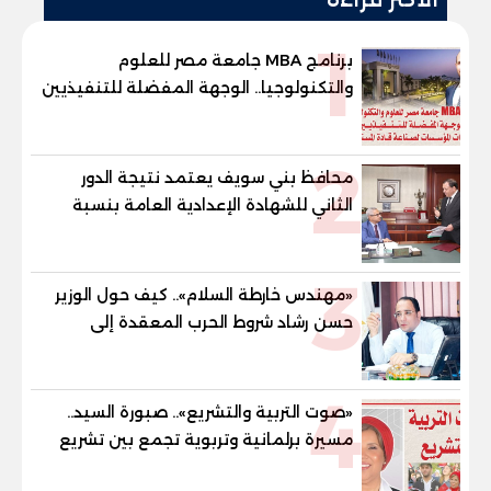
1
برنامج MBA جامعة مصر للعلوم
والتكنولوجيا.. الوجهة المفضلة للتنفيذيين
وقيادات المؤسسات لصناعة قادة
المستقبل
2
محافظ بني سويف يعتمد نتيجة الدور
الثاني للشهادة الإعدادية العامة بنسبة
79.9% نظامي ...و69.55% منازل.. و70.56%
للمهنية .. و100% للصُم وضعاف السمع
3
والنور للمكفوفين
«مهندس خارطة السلام».. كيف حول الوزير
حسن رشاد شروط الحرب المعقدة إلى
"خارطة طريق" للانسحاب والإعمار؟
4
«صوت التربية والتشريع».. صبورة السيد..
مسيرة برلمانية وتربوية تجمع بين تشريع
القوانين وصناعة الأجيال لبناء الإنسان