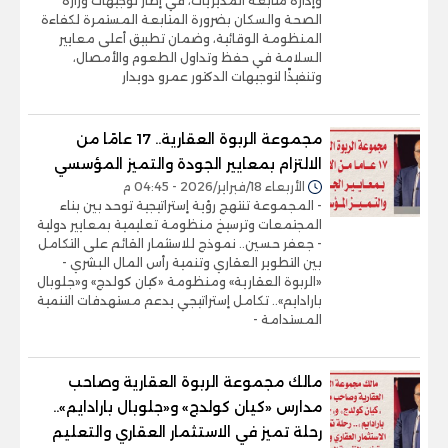
وإدارة متابعة المديريات، في إطار توجيهات وزارة
الصحة والسكان بضرورة المتابعة المستمرة لكفاءة
المنظومة الوقائية، وضمان تطبيق أعلى معايير
السلامة في حفظ وتداول الطعوم والأمصال،
وتنفيذًا لتوجيهات الدكتور عمرو دويدار
مجموعة الربوة العقارية.. 17 عامًا من
الالتزام بمعايير الجودة والتميز المؤسسي
الأربعاء 18/فبراير/2026 - 04:45 م
- المجموعة تنتهج رؤية إستراتيجية توحد بين بناء
المجتمعات وترسيخ منظومة تعليمية بمعايير دولية
- جعفر حسين.. نموذج للاستثمار القائم على التكامل
بين التطوير العقاري وتنمية رأس المال البشري -
«الربوة العقارية» ومنظومة «كيان كولدج» و«جلوبال
بارادايم».. تكامل إستراتيجي يدعم مستهدفات التنمية
المستدامة -
مالك مجموعة الربوة العقارية وصاحب
مدارس «كيان كولدج» و«جلوبال بارادايم»..
رحلة تميز في الاستثمار العقاري والتعليم