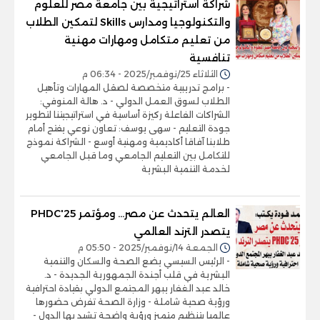
شراكة استراتيجية بين جامعة مصر للعلوم
والتكنولوجيا ومدارس Skills لتمكين الطلاب
من تعليم متكامل ومهارات مهنية
تنافسية
الثلاثاء 25/نوفمبر/2025 - 06:34 م
- برامج تدريبية متخصصة لصقل المهارات وتأهيل
الطلاب لسوق العمل الدولي - د. هالة المنوفي:
الشراكات الفاعلة ركيزة أساسية في استراتيجيتنا لتطوير
جودة التعليم - سهى يوسف: تعاون نوعي يفتح أمام
طلابنا آفاقا أكاديمية ومهنية أوسع - الشراكة نموذج
للتكامل بين التعليم الجامعي وما قبل الجامعي
لخدمة التنمية البشرية
العالم يتحدث عن مصر... ومؤتمر PHDC'25
يتصدر الترند العالمي
الجمعة 14/نوفمبر/2025 - 05:50 م
- الرئيس السيسي يضع الصحة والسكان والتنمية
البشرية في قلب أجندة الجمهورية الجديدة - د.
خالد عبد الغفار يبهر المجتمع الدولي بقيادة احترافية
ورؤية صحية شاملة - وزارة الصحة تفرض حضورها
عالميا بتنظيم متميز ورؤية واضحة تشيد بها الدول -