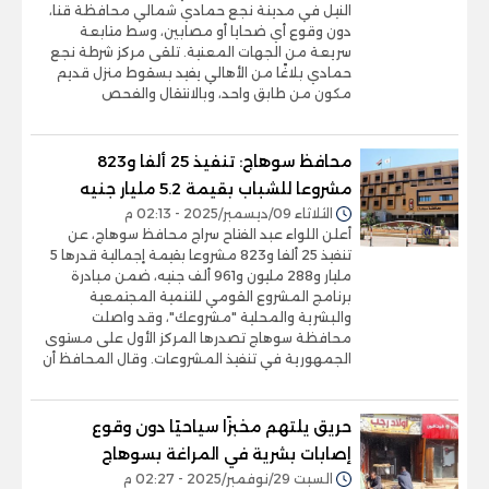
النيل في مدينة نجع حمادي شمالي محافظة قنا،
دون وقوع أي ضحايا أو مصابين، وسط متابعة
سريعة من الجهات المعنية. تلقى مركز شرطة نجع
حمادي بلاغًا من الأهالي يفيد بسقوط منزل قديم
مكون من طابق واحد، وبالانتقال والفحص
محافظ سوهاج: تنفيذ 25 ألفا و823
مشروعا للشباب بقيمة 5.2 مليار جنيه
الثلاثاء 09/ديسمبر/2025 - 02:13 م
أعلن اللواء عبد الفتاح سراج محافظ سوهاج، عن
تنفيذ 25 ألفا و823 مشروعا بقيمة إجمالية قدرها 5
مليار و288 مليون و961 ألف جنيه، ضمن مبادرة
برنامج المشروع القومي للتنمية المجتمعية
والبشرية والمحلية "مشروعك"، وقد واصلت
محافظة سوهاج تصدرها المركز الأول على مستوى
الجمهورية في تنفيذ المشروعات. وقال المحافظ أن
حريق يلتهم مخبزًا سياحيًا دون وقوع
إصابات بشرية في المراغة بسوهاج
السبت 29/نوفمبر/2025 - 02:27 م