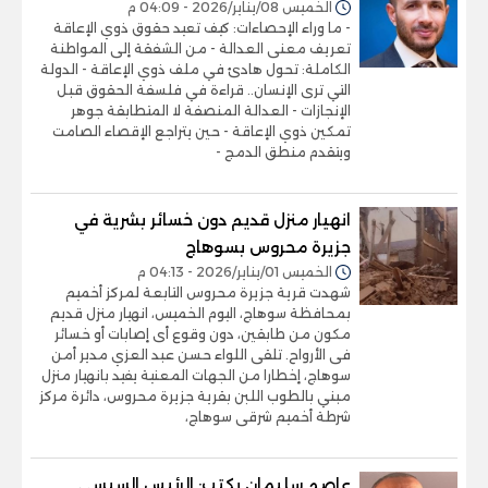
الخميس 08/يناير/2026 - 04:09 م
- ما وراء الإحصاءات: كيف تعيد حقوق ذوي الإعاقة
تعريف معنى العدالة - من الشفقة إلى المواطنة
الكاملة: تحول هادئ في ملف ذوي الإعاقة - الدولة
التي ترى الإنسان.. قراءة في فلسفة الحقوق قبل
الإنجازات - العدالة المنصفة لا المتطابقة جوهر
تمكين ذوي الإعاقة - حين يتراجع الإقصاء الصامت
ويتقدم منطق الدمج -
انهيار منزل قديم دون خسائر بشرية في
جزيرة محروس بسوهاج
الخميس 01/يناير/2026 - 04:13 م
شهدت قرية جزيرة محروس التابعة لمركز أخميم
بمحافظة سوهاج، اليوم الخميس، انهيار منزل قديم
مكون من طابقين، دون وقوع أى إصابات أو خسائر
فى الأرواح. تلقى اللواء حسن عبد العزي مدير أمن
سوهاج، إخطارا من الجهات المعنية يفيد بانهيار منزل
مبني بالطوب اللبن بقرية جزيرة محروس، دائرة مركز
شرطة أخميم شرقى سوهاج،
عاصم سليمان يكتب: الرئيس السيسي