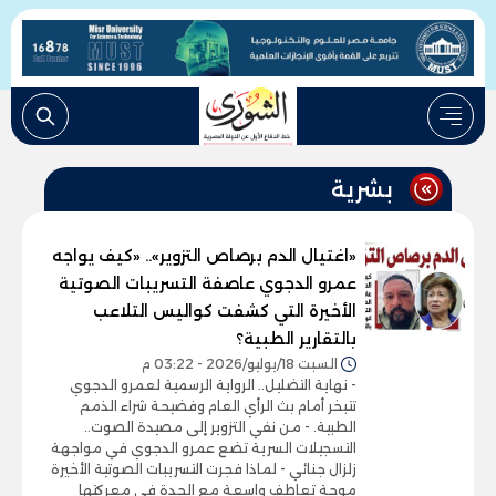
بشرية
«اغتيال الدم برصاص التزوير».. «كيف يواجه
عمرو الدجوي عاصفة التسريبات الصوتية
الأخيرة التي كشفت كواليس التلاعب
بالتقارير الطبية؟
السبت 18/يوليو/2026 - 03:22 م
- نهاية التضليل.. الرواية الرسمية لعمرو الدجوي
تتبخر أمام بث الرأي العام وفضيحة شراء الذمم
الطبية. - من نفي التزوير إلى مصيدة الصوت..
التسجيلات السرية تضع عمرو الدجوي في مواجهة
زلزال جنائي - لماذا فجرت التسريبات الصوتية الأخيرة
موجة تعاطف واسعة مع الجدة في معركتها