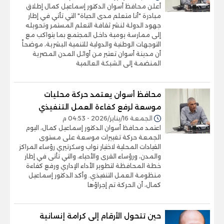
أعلن محافظ أسوان الدكتور إسماعيل كمال إطلاق
مبادرة "أنا متعلم مدى الحياة" التي تأتي في إطار
جهود الدولة لنشر ثقافة التعلم المستمر وتحويله
إلى ممارسة يومية داخل المجتمع بما يتواكب مع
التوجهات الوطنية والدولية للتنمية البشرية، موضحاً
أن مدينة أسوان تعتبر من أوائل المدن المصرية
المنضمة إلى الشبكة العالمية
محافظ أسوان يعتمد حركة محليات
موسعة لرفع كفاءة العمل التنفيذي
الجمعة 16/يناير/2026 - 04:53 م
اعتمد محافظ أسوان الدكتور إسماعيل كمال، اليوم
الجمعة حركة تغييرات موسعة على مستوى
القيادات المحلية لاختيار نواب وسكرتيري رؤساء المراكز
والمدن، ورؤساء القرى والأحياء، والتي تأتى في إطار
خطة المحافظة لتطوير الأداء الإداري ورفع كفاءة
منظومة العمل التنفيذي. وأكد الدكتور إسماعيل
كمال، أن الحركة تم إجراؤها
حين تتحول الأرقام إلى كرامة إنسانية