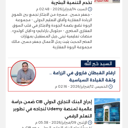
تخدم التنمية البشرية
السبت 14/فبراير/2026 - 02:48 م
- جعفر حسين.. مسيرة من الابتكار تجمع بين طموح
الريادة العقارية وآفاق التعليم الدولى - مجموعة
الربوة تضع بصمة الجودة والابتكار في قلب السوق
العقاري المصري - «جلوبال بارادايم» و«كيان كولدج»..
منصات تعليمية تبنى جيل المستقبل بمهارات
العصر الحديث يثبت رجل الأعمال جعفر حسين، مالك
مجموعة الربوة العقارية
السيد خير الله
ارقام القبطان فاروق في الزراعة ..
وثقة القيادة السياسية
الخميس 12/فبراير/2026 - 02:16 م
إدراج البنك التجاري الدولي CIB ضمن دراسة
عالمية لمنصة Udemy لنجاحه في تطوير
التعلم الرقمي
الإثنين 09/فبراير/2026 - 05:38 م
تقديراً لنجاح البنك التجاري الدولي مصر CIB، في