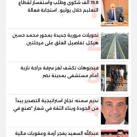
1
15.8 ألف شكوى وطلب واستفسار لقطاع
التعليم خلال يوليو.. استجابة فعالة
لشكاوى الطلاب وأولياء الأمور
2
تحويلات مرورية جديدة بمحور محمد حسين
هيكل، تفاصيل الغلق على مرحلتين
3
فيديوهات تكشف لغز سرقة دراجة نارية
أمام مستشفى بمدينة نصر
4
نديم سمنه: نجاح استراتيجية التصدير يبدأ
من الجودة وبناء الثقة في شعار "صنع في
مصر"
عبدالله السعيد يفجر أزمة..وعقوبات مالية