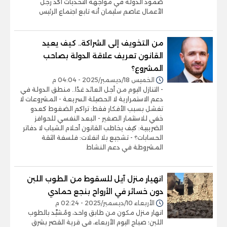
صمود الدولة في مواجهة التحديات أكد رجل
الأعمال عاصم سليمان أنه تابع اجتماع الرئيس
من التخويف إلى الشراكة.. كيف يعيد
القانون تعريف علاقة الدولة بصاحب
المشروع؟
الخميس 18/ديسمبر/2025 - 04:04 م
- التنازل اليوم من أجل العائد غدًا.. منطق الدولة في
دعم الاستمرارية لا الحصيلة السريعة - المشروعات لا
تفشل بسبب الأفكار فقط: تراكم الضغوط كعدو
خفي للاستثمار الصغير - البعد النفسي للحوافز
الضريبية: كيف يخاطب القانون أحلام الشباب لا دفاتر
الحسابات؟ - تشجيع بلا انفلات: فلسفة الثقة
المشروطة في دعم النشاط
انهيار منزل آيل للسقوط من الطوب اللبن
دون خسائر في الأرواح بنجع حمادي
الأربعاء 10/ديسمبر/2025 - 02:24 م
انهار منزل مكون من طابق واحد، ومُشيَّد بالطوب
اللبن؛ صباح اليوم الأربعاء، في قرية القصر بشرق