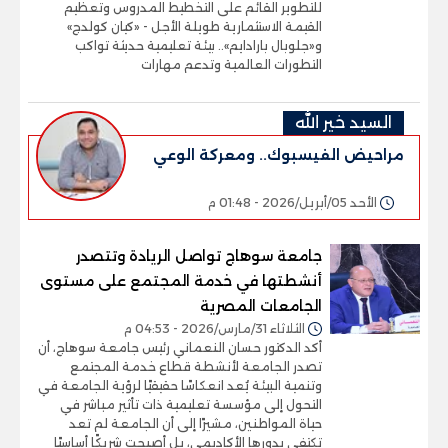
للتطوير القائم على التخطيط المدروس وتعظيم
القيمة الاستثمارية طويلة الأجل - «كيان كولدج»
و«جلوبال بارادايم».. بيئة تعليمية حديثة تواكب
التطورات العالمية وتدعم مهارات
السيد خير الله
مراحيض الفيسبوك.. ومعركة الوعي
الأحد 05/أبريل/2026 - 01:48 م
جامعة سوهاج تواصل الريادة وتتصدر
أنشطتها في خدمة المجتمع على مستوى
الجامعات المصرية
الثلاثاء 31/مارس/2026 - 04:53 م
أكد الدكتور حسان النعماني رئيس جامعة سوهاج، أن
تصدر الجامعة لأنشطة قطاع خدمة المجتمع
وتنمية البيئة يُعد انعكاسًا حقيقيًا لرؤية الجامعة في
التحول إلى مؤسسة تعليمية ذات تأثير مباشر في
حياة المواطنين، مشيرًا إلى أن الجامعة لم تعد
تكتفي بدورها الأكاديمي، بل أصبحت شريكًا أساسيًا