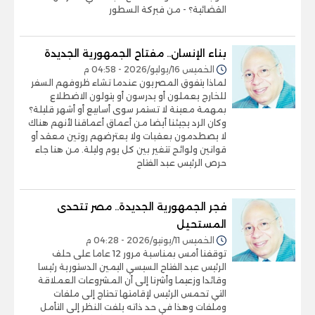
القضائية؟ - من فبركة السطور
بناء الإنسان.. مفتاح الجمهورية الجديدة
الخميس 16/يوليو/2026 - 04:58 م
لماذا يتفوق المصريون عندما تشاء ظروفهم السفر
للخارج يعملون أو يدرسون أو يتولون الاضطلاع
بمهمة معينة لا تستمر سوى أسابيع أو أشهر قليلة؟
وكان الرد يجيئنا أيضا من أعماق أعماقنا لأنهم هناك
لا يصطدمون بعقبات ولا يعترضهم روتين معقد أو
قوانين ولوائح تتغير بين كل يوم وليلة. من هنا جاء
حرص الرئيس عبد الفتاح
فجر الجمهورية الجديدة.. مصر تتحدى
المستحيل
الخميس 11/يونيو/2026 - 04:28 م
توقفنا أمس بمناسبة مرور 12 عاما على حلف
الرئيس عبد الفتاح السيسي اليمين الدستورية رئيسا
وقائدا وزعيما وأشرنا إلى أن المشروعات العملاقة
التي تحمس الرئيس لإقامتها تحتاج إلى ملفات
وملفات وهذا في حد ذاته يلفت النظر إلى التأمل