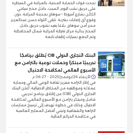
نجحت قوات الحماية المدنية، بالمراغة في السيطرة
على حريق نشب اليوم، السبت، داخل مخبز سياحي
الكائن بشارع أسيوط – سوهاج بمدينة المراغة، دون
وقوع أي إصابات بشرية. تلقى اللواء حسن عبدالعزيز
مدير أمن سوهاج، بلاغا يفيد نشوب حريق داخل
المخبز بدائرة مركز شرطة المراغة شمال المحافظة
وتم الدفع بسيارات إطفاء تابعة
البنك التجاري الدولي CIB يُطلق برنامجًا
تدريبيًا مبتكرًا وحملات توعية بالتزامن مع
الأسبوع العالمي لمكافحة الاحتيال
الأربعاء 26/نوفمبر/2025 - 06:27 م
في إطار التزامه بتعزيز ثقافة الوعي المالي وحماية
عملائه وموظفيه من المخاطر الاحتيالية، أعلن البنك
التجاري الدولي (CIB) عن إطلاق برنامج تدريبي
شامل ومبتكر يتزامن مع الأسبوع العالمي لمكافحة
الاحتيال، وذلك في خطوة تهدف إلى ترسيخ ممارسات
النزاهة والشفافية وتبني أفضل المعايير العالمية
في مكافحة الجرائم المالية.