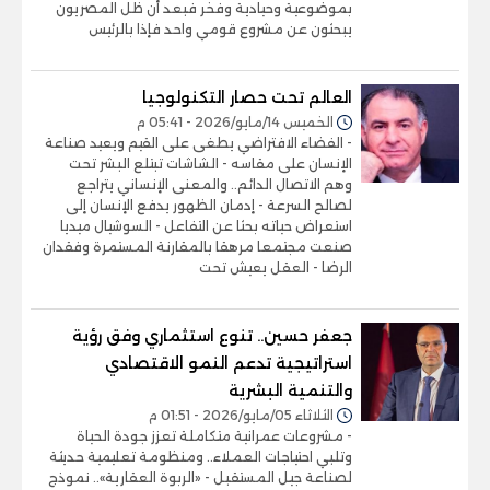
بموضوعية وحيادية وفخر فبعد أن ظل المصريون
يبحثون عن مشروع قومي واحد فإذا بالرئيس
العالم تحت حصار التكنولوجيا
الخميس 14/مايو/2026 - 05:41 م
- الفضاء الافتراضي يطغى على القيم ويعيد صناعة
الإنسان على مقاسه - الشاشات تبتلع البشر تحت
وهم الاتصال الدائم.. والمعنى الإنساني يتراجع
لصالح السرعة - إدمان الظهور يدفع الإنسان إلى
استعراض حياته بحثا عن التفاعل - السوشيال ميديا
صنعت مجتمعا مرهقا بالمقارنة المستمرة وفقدان
الرضا - العقل يعيش تحت
جعفر حسين.. تنوع استثماري وفق رؤية
استراتيجية تدعم النمو الاقتصادي
والتنمية البشرية
الثلاثاء 05/مايو/2026 - 01:51 م
- مشروعات عمرانية متكاملة تعزز جودة الحياة
وتلبي احتياجات العملاء.. ومنظومة تعليمية حديثة
لصناعة جيل المستقبل - «الربوة العقارية».. نموذج