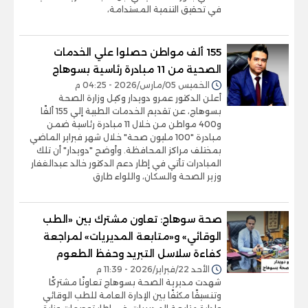
في تحقيق التنمية المستدامة،
155 ألف مواطن حصلوا علي الخدمات
الصحية من 11 مبادرة رئاسية بسوهاج
الخميس 05/مارس/2026 - 04:25 م
أعلن الدكتور عمرو دويدار وكيل وزارة الصحة
بسوهاج، عن تقديم الخدمات الطبية إلي 155 ألفًا
و400 مواطن من خلال 11 مبادرة رئاسية ضمن
مبادرة "100 مليون صحة" خلال شهر فبراير الماضي
بمختلف مراكز المحافظة. وأوضح "دويدار" أن تلك
المبادرات تأتي في إطار دعم الدكتور خالد عبدالغفار
وزير الصحة والسكان، واللواء طارق
صحة سوهاج: تعاون مشترك بين «الطب
الوقائي» و«متابعة المديريات» لمراجعة
كفاءة سلاسل التبريد وحفظ الطعوم
الأحد 22/فبراير/2026 - 11:39 م
شهدت مديرية الصحة بسوهاج تعاونًا مشتركًا
وتنسيقًا مكثفًا بين الإدارة العامة للطب الوقائي