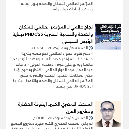
المؤتمر العالمي للسكان والصحة يبهر العالم
ويحصد إشادات دولية واسعة
نجاح عالمي لـ المؤتمر العالمي للسكان
والصحة والتنمية البشرية PHDC’25 برعاية
الرئيس السيسي
الجمعة 14/نوفمبر/2025 - 04:30 م
- مصر تقود التحول العالمي نحو تنمية بشرية
مستدامة - المؤتمر حديث العالم ويتصدر الترند رقم 1
عالميا ويتربع على عرش الاهتمام الدولى - د. خالد
عبد الغفار يقود الحوار العالمي باقتدار ويطرح رؤية
مصر المتكاملة للتنمية الصحية والبشرية حقق
المؤتمر العالمي للسكان والصحة والتنمية البشرية
(PHDC’25)، الذي يعقد
المتحف المصري الكبير.. أيقونة الحضارة
ومشروع القرن
الخميس 13/نوفمبر/2025 - 01:16 م
لم يكن المتحف المصري الكبير مجرد مشروع لتجميع
القطع الأثرية القديمة في مبنى حديث، بل هو رؤية