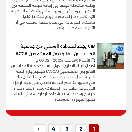
وطنية متكاملة تهدف إلى إعادة صياغة العلاقة بين
المصريين وتاريخهم، وبين العالم والحضارة المصرية
التي كانت وما زالت مصدر إلهام للبشرية كلها.
فالفكرة الجوهرية التي يقوم عليها المتحف هي أن
الآثار ليست مجرد شواهد
CIB يجدد اعتماده الرسمي من جمعية
المحاسبين القانونيين المعتمدين ACCA
الأحد 09/نوفمبر/2025 - 05:32 م
احتفل البنك التجاري الدولي CIB وجمعية المحاسبين
القانونيين المعتمدين (ACCA) بتجديد إجازة البنك
كجهة عمل معتمده رسميا، ليصبح بذلك أول بنك
في جمهورية مصر العربية يحصل على هذه الإجازة
المرموقة. جانب من المشاركة وجاء الاحتفال خلال
مراسم رسمية لتسليم شهادة الإجازة لممثلي البنك،
تقديرًا لجهوده المستمرة
4
3
2
1