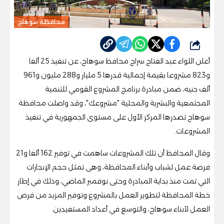
محافظة سوهاج
شارك
أعلن اللواء عبد الفتاح سراج محافظ سوهاج، عن تنفيذ 25 ألفا
و823 مشروعا بقيمة إجمالية قدرها 5 مليار و288 مليون و961
ألف جنيه، ضمن مبادرة برنامج المشروع القومي للتنمية
المجتمعية والبشرية والمحلية "مشروعك"، وقد واصلت محافظة
سوهاج تصدرها المركز الأول على مستوى الجمهورية في تنفيذ
المشروعات.
وقال المحافظ أن تلك المشروعات ساهمت في توفير 162 ألفا و21
فرصة عمل لشباب وأبناء المحافظة، وهى تمثل حجم الإنجازات
التي تمت منذ بداية المبادرة وحتى نوفمبر الماضي، وذلك في إطار
خطة المحافظة لتطوير العمل بالمشروع وتوفير المزيد من فرص
العمل لأبناء سوهاج، والتوسع في أعداد المستفيدين.