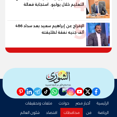
4
التعليم خلال يوليو.. استجابة فعالة
لشكاوى الطلاب وأولياء الأمور
5
الإفراج عن إبراهيم سعيد بعد سداد 486
ألف جنيه نفقة لطليقته
pinterest
linkedin
telegram
whatsapp
tiktok
instagram
nabd
youtube
twitter
facebook
الرئيسية
أخبار مصر
حوادث
ملفات وتحقيقات
الرياضة
فن
محافظات
اقتصاد
شئون العالم