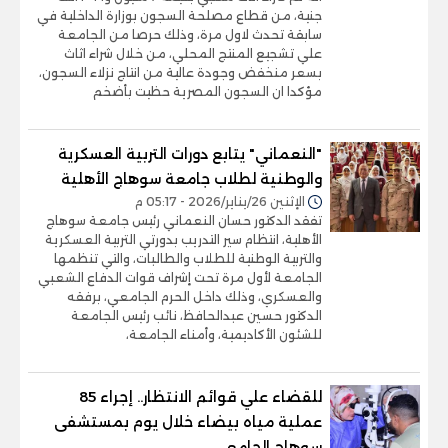
جنية، من قطاع مصلحة السجون بوزارة الداخلية في
سابقة تحدث لاول مرة، وذلك حرصا من الجامعة
علي تشجيع المنتج المحلي، من خلال شراء اثاث
بسعر منخفض وجودة عالية من انتاج نزلاء السجون،
مؤكدا ان السجون المصرية حظيت بأضخم
"النعماني" يتابع دورات التربية العسكرية
والوطنية لطلاب جامعة سوهاج الأهلية
الإثنين 26/يناير/2026 - 05:17 م
تفقد الدكتور حسان النعماني رئيس جامعة سوهاج
الأهلية، انتظام سير التدريب بدورتي التربية العسكرية
والتربية الوطنية للطلاب والطالبات، والتي تنظمها
الجامعة لأول مرة تحت إشراف قوات الدفاع الشعبي
والعسكري، وذلك داخل الحرم الجامعي، برفقه
الدكتور حسين عبدالحافظ، نائب رئيس الجامعة
للشئون الأكاديمية، وأمناء الجامعة،
للقضاء علي قوائم الانتظار.. إجراء 85
عملية مياه بيضاء خلال يوم بمستشفى
سوهاج الجامعي