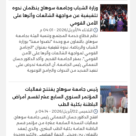
وزارة الشباب وجامعة سوهاج ينظمان ندوه
تثقيفية عن مواجهة الشائعات وأثرها على
الأمن القومي
الثلاثاء 14/أبريل/2026 - 04:01 م
نظم قطاع خدمة المجتمع وتنمية البيئة بجامعة
سوهاج، بالتعاون مع وحدة "تصدوا معنا" بوزارة
الشباب والرياضة، ندوة تثقيفية بعنوان "البرنامج
القومي لمواجهة الشائعات وأثرها على الأمن
القومي"، بمقر الجامعة القديم. وأكد الدكتور حسان
النعماني رئيس الجامعة، أن الجامعة تحرص على
تنفيذ العديد من الندوات والبرامج التوعوية
رئيس جامعة سوهاج ‏يفتتح فعاليات
المؤتمر السنوي السابع عشر لقسم أمراض
الباطنة بكلية الطب
الخميس 02/أبريل/2026 - 04:14 م
افتتح الدكتور حسان النعماني رئيس جامعة سوهاج،
فعاليات النسخة السابعة عشرة من مؤتمر قسم
الباطنة العامة بكلية الطب البشري، والذي يُعقد
بالتعاون بين وحدتي الجهاز الهضمي والكبد ووحدة