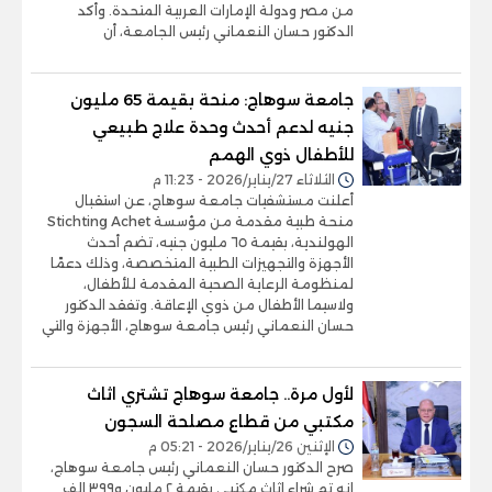
من مصر ودولة الإمارات العربية المتحدة. وأكد
الدكتور حسان النعماني رئيس الجامعة، أن
جامعة سوهاج: منحة بقيمة 65 مليون
جنيه لدعم أحدث وحدة علاج طبيعي
للأطفال ذوي الهمم
الثلاثاء 27/يناير/2026 - 11:23 م
أعلنت مستشفيات جامعة سوهاج، عن استقبال
منحة طبية مقدمة من مؤسسة Stichting Achet
الهولندية، بقيمة ٦٥ مليون جنيه، تضم أحدث
الأجهزة والتجهيزات الطبية المتخصصة، وذلك دعمًا
لمنظومة الرعاية الصحية المقدمة للأطفال،
ولاسيما الأطفال من ذوي الإعاقة. وتفقد الدكتور
حسان النعماني رئيس جامعة سوهاج، الأجهزة والتي
لأول مرة.. جامعة سوهاج تشتري اثاث
مكتبي من قطاع مصلحة السجون
الإثنين 26/يناير/2026 - 05:21 م
صرح الدكتور حسان النعماني رئيس جامعة سوهاج،
انه تم شراء اثاث مكتبي بقيمة ٢ مليون و٣٩٩ الف