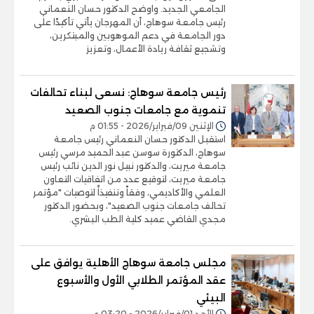
الجامعي الجديد. واوضح الدكتور حسان النعماني
رئيس جامعة سوهاج، أن المهرجان يأتي تأكيدًا على
دور الجامعة في دعم الموهوبين والمبتكرين،
وتشجيع ثقافة ريادة الأعمال، وتعزيز
رئيس جامعة سوهاج: نسعى لبناء تحالفات
تنموية مع جامعات جنوب الصعيد
الإثنين 09/فبراير/2026 - 01:55 م
استقبل الدكتور حسان النعماني رئيس جامعة
سوهاج، الدكتورة سوسن عبد الحميد مرسي رئيس
جامعة ميريت، والدكتور نبيل نور الدين نائب رئيس
جامعة ميريت، لتوقيع عدد من اتفاقيات التعاون
العلمي والأكاديمي، وفقاً وتنفيذاََ لتوصيات "مؤتمر
تحالف جامعات جنوب الصعيد"، وبحضور الدكتور
مجدي القاضي عميد كلية الطب البشري.
مجلس جامعة سوهاج الأهلية يوافق على
عقد المؤتمر الطلابي الأول والأسبوع
البيئي
الأحد 01/فبراير/2026 - 03:20 م