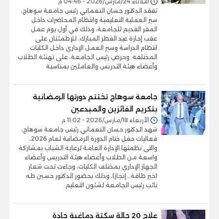
الثلاثاء 24/مارس/2026 - 04:46 م
تفقد الدكتور حسان النعماني رئيس جامعة سوهاج،
سير العملية التعليمية وانتظام المحاضرات داخل
المقر القديم للجامعة، وذلك في أول يوم عمل
عقب إجازة عيد الفطر المبارك، للإطمئنان على
انتظام الدراسة وسير العمل الإداري داخل الكليات
المختلفة. وحرص رئيس الجامعة، على تهنئة الطلاب
وأعضاء هيئة التدريس والعاملين بمناسبة
جامعة سوهاج تختتم دورتها الرمضانية
بتكريم الفائزين والمبدعين
الأربعاء 18/مارس/2026 - 11:02 م
شهد الدكتور حسان النعماني رئيس جامعة سوهاج،
فعاليات حفل ختام الدورة الرمضانية لعام 2026،
والتى نظمتها الإدارة العامة لرعاية الشباب بمشاركة
واسعة من الطلاب وأعضاء هيئة التدريس وأعضاء
الجهاز الإداري بمختلف الكليات، وجاءت تحت شعار
(خير طاقة.. إنجاز)، وذلك بحضور الدكتور حسين طه
نائب رئيس الجامعة لشئون التعليم
علاج 20 حالة سكتة دماغية حادة