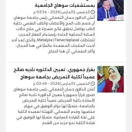
بمستشفيات سوهاج الجامعية
الخميس 12/مارس/2026 - 03:54 م
أعلن الدكتور حسان النعماني رئيس جامعة سوهاج،
أن قسم طب المخ والأعصاب والطب النفسي بكلية
الطب يواصل تحقيق نتائج متميزة في علاج حالات
السكتة الدماغية الحادة بإستخدام العقار المذيب
للجلطات Metalyse (Tenecteplase)، والذي يُعد أحد
أحدث العلاجات المعتمدة عالميًا في هذا المجال.
وأكد النعماني، أن هذا النجاح
بقرار جمهوري.. تعيين الدكتوره ناديه صالح
عميداً لكلية التمريض بجامعة سوهاج
الخميس 12/مارس/2026 - 03:49 م
أعلن الدكتور حسان النعماني رئيس جامعة سوهاج،
صدور قراراً جمهورياً بتعيين الدكتورة نادية صالح
الأستاذة بكلية التمريض عميداً لكلية التمريض
بالجامعة، متمنيًا لها دوام التوفيق في مهام
منصبها. وقدم النعماني، التهنئة لعميدة الكلية
على ثقة القيادة السياسية، متمنيًا لها التوفيق في
قيادة الكلية نحو مزيد من التقدم