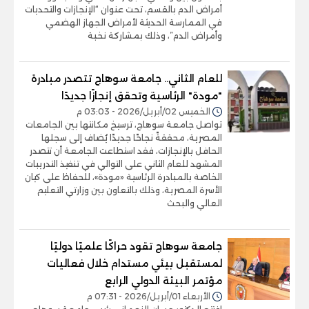
أمراض الدم بالقسم، تحت عنوان “الإنجازات والتحديات
في الممارسة الحديثة لأمراض الجهاز الهضمي
وأمراض الدم”، وذلك بمشاركة نخبة
للعام الثاني.. جامعة سوهاج تتصدر مبادرة
"مودة" الرئاسية وتحقق إنجازًا جديدًا
الخميس 02/أبريل/2026 - 03:03 م
تواصل جامعة سوهاج، ترسيخ مكانتها بين الجامعات
المصرية، محققةً نجاحًا جديدًا يُضاف إلى سجلها
الحافل بالإنجازات، فقد استطاعت الجامعة أن تتصدر
المشهد للعام الثاني على التوالي في تنفيذ التدريبات
الخاصة بالمبادرة الرئاسية «مودة»، للحفاظ على كيان
الأسرة المصرية، وذلك بالتعاون بين وزارتي التعليم
العالي والبحث
جامعة سوهاج تقود حراكًا علميًا دوليًا
لمستقبل بيئي مستدام خلال فعاليات
مؤتمر البيئة الدولي الرابع
الأربعاء 01/أبريل/2026 - 07:31 م