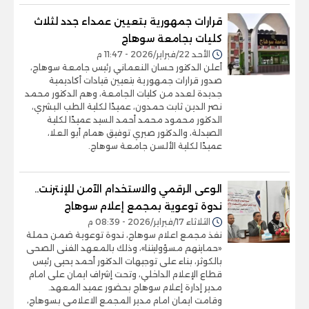
قرارات جمهورية بتعيين عمداء جدد لثلاث
كليات بجامعة سوهاج
الأحد 22/فبراير/2026 - 11:47 م
أعلن الدكتور حسان النعماني رئيس جامعة سوهاج،
صدور قرارات جمهورية بتعيين قيادات أكاديمية
جديدة لعدد من كليات الجامعة، وهم الدكتور محمد
نصر الدين ثابت حمدون، عميدًا لكلية الطب البشري،
الدكتور محمود محمد أحمد السيد عميدًا لكلية
الصيدلة، والدكتور صبري توفيق همام أبو العلا،
عميدًا لكلية الألسن جامعة سوهاج.
الوعى الرقمي والاستخدام الآمن للإنترنت..
ندوة توعوية بمجمع إعلام سوهاج
الثلاثاء 17/فبراير/2026 - 08:39 م
نفذ مجمع اعلام سوهاج، ندوة توعوية ضمن حملة
«حمايتهم مسؤوليتنا»، وذلك بالمعهد الفنى الصحى
بالكوثر، بناء على توجيهات الدكتور أحمد يحيى رئيس
قطاع الإعلام الداخلي، وتحت إشراف ايمان على امام
مدير إدارة إعلام سوهاج بحضور عميد المعهد.
وقامت ايمان امام مدير المجمع الاعلامى بسوهاج،