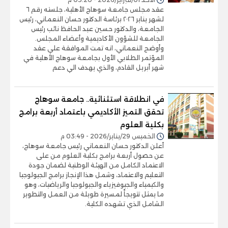
عقد مجلس جامعة سوهاج الأهلية، جلسته رقم ٦
لشهر يناير ٢٠٢٦ برئاسة الدكتور حسان النعماني، رئيس
الجامعة، والدكتور حسين عبد الحافظ نائب رئيس
الجامعة للشؤون الأكاديمية وأعضاء المجلس.
وأوضح النعماني، انه تمت الموافقة علي عقد
المؤتمر الطلابي الأول بجامعة سوهاج الأهلية في
شهر أبريل القادم، والذي يهدف الي دعم
في انطلاقة استثنائية.. جامعة سوهاج
تحقق التميز الأكاديمي باعتماد أربعة برامج
بكلية العلوم
الخميس 29/يناير/2026 - 03:49 م
أعلن الدكتور حسان النعماني رئيس جامعة سوهاج،
عن حصول أربعة برامج بكلية العلوم من على
الاعتماد الكامل من الهيئة الوطنية لضمان جودة
التعليم والاعتماد، وشمل هذا الإنجاز برامج الجيولوجيا
والكيمياء والجيوفيزياء والجيولوجيا والرياضيات، وهو
ما يمثل تتويجاً لمسيرة طويلة من العمل والتطوير
الشامل الذي تشهده الكلية.