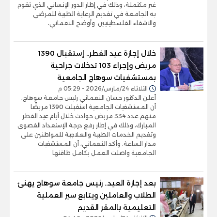
غير مكتملة، وذلك في إطار الدور الإنساني الذي تقوم
به الجامعة في تقديم الرعاية الطبية للمرضى
والاشقاء الفلسطينيين. وأوضح النعماني،
خلال إجازة عيد الفطر.. إستقبال 1390
مريض وإجراء 103 تدخلات جراحية
بمستشفيات سوهاج الجامعية
الثلاثاء 24/مارس/2026 - 05:29 م
أعلن الدكتور حسان النعماني رئيس جامعة سوهاج،
أن المستشفيات الجامعية استقبلت 1390 مريضًا
منهم عدد 334 مريض حوادث خلال أيام عيد الفطر
المبارك، وذلك في إطار رفع درجة الإستعداد القصوى
وتقديم الخدمات الطبية والعلاجية للمواطنين على
مدار الساعة. وأكد النعماني، أن المستشفيات
الجامعية واصلت العمل بكامل طاقتها
بعد إجازة العيد.. رئيس جامعة سوهاج يهنئ
الطلاب والعاملين ويتابع سير العملية
التعليمية بالمقر القديم