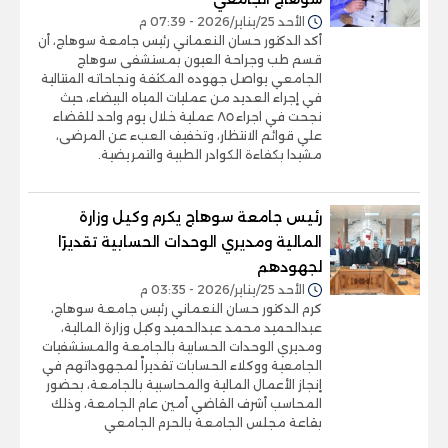
الأحد 25/يناير/2026 - 07:39 م
أكد الدكتور حسان النعماني رئيس جامعة سوهاج، أن
قسم طب وجراحة العيون بمستشفى سوهاج
الجامعي يواصل جهوده المكثفة ونجاحاته المتتالية
في إجراء العديد من عمليات المياه البيضاء، حيث
نجحت في اجراء ٨٥ عملية خلال يوم واحد للقضاء
علي قوائم الانتظار، وتخفيف العبء عن المرضى،
مشيدا بكفاءة الكوادر الطبية والتمريضية.
رئيس جامعة سوهاج يكرم وكيل وزارة
المالية ومديري الوحدات الحسابية تقديرًا
لجهودهم
الأحد 25/يناير/2026 - 03:35 م
كرم الدكتور حسان النعماني رئيس جامعة سوهاج،
عبدالحميد محمد عبدالحميد وكيل وزارة المالية،
ومديري الوحدات الحسابية بالجامعة والمستشفيات
الجامعية ووكلاء الحسابات تقديراً لمجهوداتهم في
إنجاز الأعمال المالية والمحاسبية بالجامعة، بحضور
المحاسب أشرف القاضي أمين عام الجامعة، وذلك
بقاعة مجلس الجامعة بالحرم الجامعي