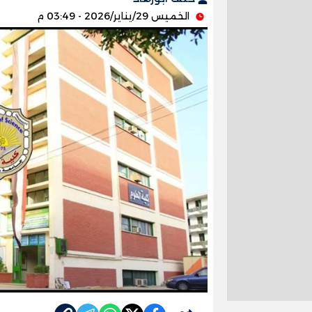
الخميس 29/يناير/2026 - 03:49 م