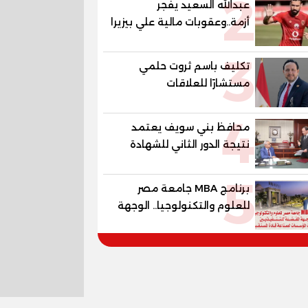
2
عبدالله السعيد يفجر
أزمة..وعقوبات مالية علي بيزيرا
وبانزا
3
تكليف باسم ثروت حلمي
مستشارًا للعلاقات
الدبلوماسية وعضوًا بالهيئة
4
الاستشارية العليا لمنظمة
محافظ بني سويف يعتمد
«جاد جمينت يوإن»
نتيجة الدور الثاني للشهادة
الإعدادية العامة بنسبة
5
79.9% نظامي ...و69.55%
برنامج MBA جامعة مصر
منازل.. و70.56% للمهنية ..
للعلوم والتكنولوجيا.. الوجهة
و100% للصُم وضعاف السمع
المفضلة للتنفيذيين وقيادات
والنور للمكفوفين
المؤسسات لصناعة قادة
المستقبل