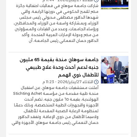
شاركت جامعة سوهاج في فعاليات احتفالية جائزة
مصر للتميز الحكومي في دورتها الرابعة، والتي
شهدها الدكتور مصطفى مدبولي رئيس مجلس
الوزراء، وبمشاركة واسعة من الوزراء، والمحافظين،
ورؤساء الجامعات، وعدد من القيادات والمسؤولين
من مصر ودولة الإمارات العربية المتحدة. وأكد
الدكتور حسان النعماني رئيس الجامعة، أن
جامعة سوهاج: منحة بقيمة 65 مليون
جنيه لدعم أحدث وحدة علاج طبيعي
للأطفال ذوي الهمم
الثلاثاء 27/يناير/2026 - 11:23 م
أعلنت مستشفيات جامعة سوهاج، عن استقبال
منحة طبية مقدمة من مؤسسة Stichting Achet
الهولندية، بقيمة ٦٥ مليون جنيه، تضم أحدث
الأجهزة والتجهيزات الطبية المتخصصة، وذلك دعمًا
لمنظومة الرعاية الصحية المقدمة للأطفال،
ولاسيما الأطفال من ذوي الإعاقة. وتفقد الدكتور
حسان النعماني رئيس جامعة سوهاج، الأجهزة والتي