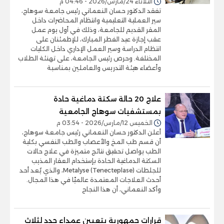
الثلاثاء 24/مارس/2026 - 04:46 م
تفقد الدكتور حسان النعماني رئيس جامعة سوهاج،
سير العملية التعليمية وانتظام المحاضرات داخل
المقر القديم للجامعة، وذلك في أول يوم عمل
عقب إجازة عيد الفطر المبارك، للإطمئنان على
انتظام الدراسة وسير العمل الإداري داخل الكليات
المختلفة. وحرص رئيس الجامعة، على تهنئة الطلاب
وأعضاء هيئة التدريس والعاملين بمناسبة
علاج 20 حالة سكتة دماغية حادة
بمستشفيات سوهاج الجامعية
الخميس 12/مارس/2026 - 03:54 م
أعلن الدكتور حسان النعماني رئيس جامعة سوهاج،
أن قسم طب المخ والأعصاب والطب النفسي بكلية
الطب يواصل تحقيق نتائج متميزة في علاج حالات
السكتة الدماغية الحادة بإستخدام العقار المذيب
للجلطات Metalyse (Tenecteplase)، والذي يُعد أحد
أحدث العلاجات المعتمدة عالميًا في هذا المجال.
وأكد النعماني، أن هذا النجاح
قرارات جمهورية بتعيين عمداء جدد لثلاث