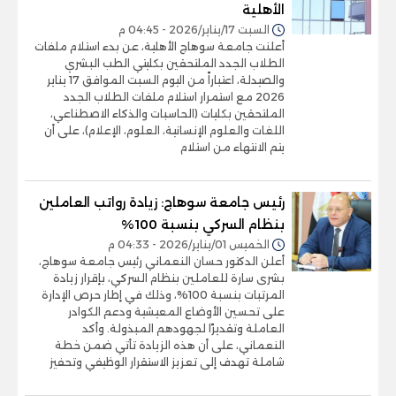
الأهلية
السبت 17/يناير/2026 - 04:45 م
أعلنت جامعة سوهاج الأهلية، عن بدء استلام ملفات
الطلاب الجدد الملتحقين بكليتي الطب البشري
والصيدلة، اعتباراً من اليوم السبت الموافق 17 يناير
2026 مع استمرار استلام ملفات الطلاب الجدد
الملتحقين بكليات (الحاسبات والذكاء الاصطناعي،
اللغات والعلوم الإنسانية، العلوم، الإعلام)، على أن
يتم الانتهاء من استلام
رئيس جامعة سوهاج: زيادة رواتب العاملين
بنظام السركي بنسبة 100%
الخميس 01/يناير/2026 - 04:33 م
أعلن الدكتور حسان النعماني رئيس جامعة سوهاج،
بشرى سارة للعاملين بنظام السركي، بإقرار زيادة
المرتبات بنسبة 100%، وذلك في إطار حرص الإدارة
على تحسين الأوضاع المعيشية ودعم الكوادر
العاملة وتقديرًا لجهودهم المبذولة. وأكد
النعماني، على أن هذه الزيادة تأتي ضمن خطة
شاملة تهدف إلى تعزيز الاستقرار الوظيفي وتحفيز