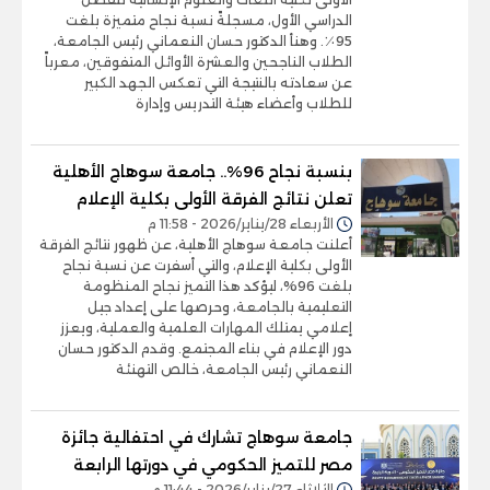
الدراسي الأول، مسجلةً نسبة نجاح متميزة بلغت
95٪. وهنأ الدكتور حسان النعماني رئيس الجامعة،
الطلاب الناجحين والعشرة الأوائل المتفوقين، معرباً
عن سعادته بالنتيجة التي تعكس الجهد الكبير
للطلاب وأعضاء هيئة التدريس وإدارة
بنسبة نجاح 96%.. جامعة سوهاج الأهلية
تعلن نتائج الفرقة الأولى بكلية الإعلام
الأربعاء 28/يناير/2026 - 11:58 م
أعلنت جامعة سوهاج الأهلية، عن ظهور نتائج الفرقة
الأولى بكلية الإعلام، والتي أسفرت عن نسبة نجاح
بلغت 96%، ليؤكد هذا التميز نجاح المنظومة
التعليمية بالجامعة، وحرصها على إعداد جيل
إعلامي يمتلك المهارات العلمية والعملية، ويعزز
دور الإعلام في بناء المجتمع. وقدم الدكتور حسان
النعماني رئيس الجامعة، خالص التهنئة
جامعة سوهاج تشارك في احتفالية جائزة
مصر للتميز الحكومي في دورتها الرابعة
الثلاثاء 27/يناير/2026 - 11:44 م