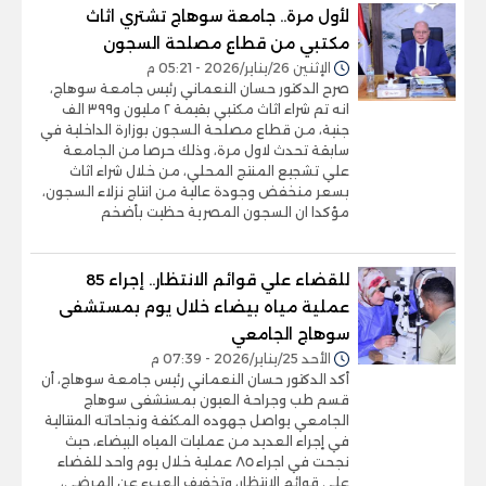
لأول مرة.. جامعة سوهاج تشتري اثاث
مكتبي من قطاع مصلحة السجون
الإثنين 26/يناير/2026 - 05:21 م
صرح الدكتور حسان النعماني رئيس جامعة سوهاج،
انه تم شراء اثاث مكتبي بقيمة ٢ مليون و٣٩٩ الف
جنية، من قطاع مصلحة السجون بوزارة الداخلية في
سابقة تحدث لاول مرة، وذلك حرصا من الجامعة
علي تشجيع المنتج المحلي، من خلال شراء اثاث
بسعر منخفض وجودة عالية من انتاج نزلاء السجون،
مؤكدا ان السجون المصرية حظيت بأضخم
للقضاء علي قوائم الانتظار.. إجراء 85
عملية مياه بيضاء خلال يوم بمستشفى
سوهاج الجامعي
الأحد 25/يناير/2026 - 07:39 م
أكد الدكتور حسان النعماني رئيس جامعة سوهاج، أن
قسم طب وجراحة العيون بمستشفى سوهاج
الجامعي يواصل جهوده المكثفة ونجاحاته المتتالية
في إجراء العديد من عمليات المياه البيضاء، حيث
نجحت في اجراء ٨٥ عملية خلال يوم واحد للقضاء
علي قوائم الانتظار، وتخفيف العبء عن المرضى،