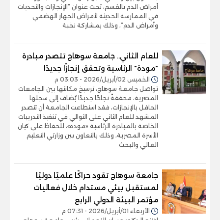
أمراض الدم بالقسم، تحت عنوان “الإنجازات والتحديات
في الممارسة الحديثة لأمراض الجهاز الهضمي
وأمراض الدم”، وذلك بمشاركة نخبة
للعام الثاني.. جامعة سوهاج تتصدر مبادرة
"مودة" الرئاسية وتحقق إنجازًا جديدًا
الخميس 02/أبريل/2026 - 03:03 م
تواصل جامعة سوهاج، ترسيخ مكانتها بين الجامعات
المصرية، محققةً نجاحًا جديدًا يُضاف إلى سجلها
الحافل بالإنجازات، فقد استطاعت الجامعة أن تتصدر
المشهد للعام الثاني على التوالي في تنفيذ التدريبات
الخاصة بالمبادرة الرئاسية «مودة»، للحفاظ على كيان
الأسرة المصرية، وذلك بالتعاون بين وزارتي التعليم
العالي والبحث
جامعة سوهاج تقود حراكًا علميًا دوليًا
لمستقبل بيئي مستدام خلال فعاليات
مؤتمر البيئة الدولي الرابع
الأربعاء 01/أبريل/2026 - 07:31 م