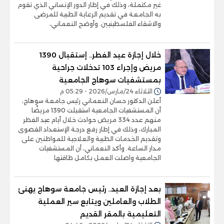
غير مكتملة، وذلك في إطار الدور الإنساني الذي تقوم
به الجامعة في تقديم الرعاية الطبية للمرضى
والاشقاء الفلسطينيين. وأوضح النعماني،
خلال إجازة عيد الفطر.. إستقبال 1390
مريض وإجراء 103 تدخلات جراحية
بمستشفيات سوهاج الجامعية
الثلاثاء 24/مارس/2026 - 05:29 م
أعلن الدكتور حسان النعماني رئيس جامعة سوهاج،
أن المستشفيات الجامعية استقبلت 1390 مريضًا
منهم عدد 334 مريض حوادث خلال أيام عيد الفطر
المبارك، وذلك في إطار رفع درجة الإستعداد القصوى
وتقديم الخدمات الطبية والعلاجية للمواطنين على
مدار الساعة. وأكد النعماني، أن المستشفيات
الجامعية واصلت العمل بكامل طاقتها
بعد إجازة العيد.. رئيس جامعة سوهاج يهنئ
الطلاب والعاملين ويتابع سير العملية
التعليمية بالمقر القديم