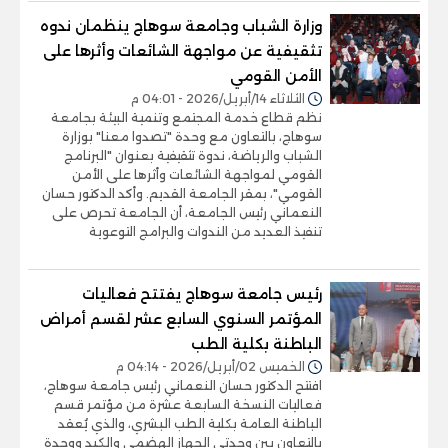
وزارة الشباب وجامعة سوهاج ينظمان ندوه
تثقيفية عن مواجهة الشائعات وأثرها على
الأمن القومي
الثلاثاء 14/أبريل/2026 - 04:01 م
نظم قطاع خدمة المجتمع وتنمية البيئة بجامعة
سوهاج، بالتعاون مع وحدة "تصدوا معنا" بوزارة
الشباب والرياضة، ندوة تثقيفية بعنوان "البرنامج
القومي لمواجهة الشائعات وأثرها على الأمن
القومي"، بمقر الجامعة القديم. وأكد الدكتور حسان
النعماني رئيس الجامعة، أن الجامعة تحرص على
تنفيذ العديد من الندوات والبرامج التوعوية
رئيس جامعة سوهاج ‏يفتتح فعاليات
المؤتمر السنوي السابع عشر لقسم أمراض
الباطنة بكلية الطب
الخميس 02/أبريل/2026 - 04:14 م
افتتح الدكتور حسان النعماني رئيس جامعة سوهاج،
فعاليات النسخة السابعة عشرة من مؤتمر قسم
الباطنة العامة بكلية الطب البشري، والذي يُعقد
بالتعاون بين وحدتي الجهاز الهضمي والكبد ووحدة