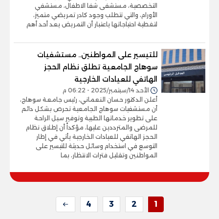
التخصصية، مستشفى شفا الاطفال، مستشفي
الأورام، والتي تتطلب وجود كادر تمريضي متميز،
لتغطية احتياجاتها ياعتبار أن التمريض يعد أحد أهم
للتيسير على المواطنين.. مستشفيات
سوهاج الجامعية تطلق نظام الحجز
الهاتفي للعيادات الخارجية
الأحد 14/سبتمبر/2025 - 06:22 م
أعلن الدكتور حسان النعماني، رئيس جامعة سوهاج،
أن مستشفيات سوهاج الجامعية تحرص بشكل دائم
على تطوير خدماتها الطبية وتوفير سبل الراحة
للمرضى والمترددين عليها، مؤكداً أن إطلاق نظام
الحجز الهاتفي للعيادات الخارجية يأتي في إطار
التوسع في استخدام وسائل حديثة للتيسير على
المواطنين وتقليل فترات الانتظار، بما
4
3
2
1