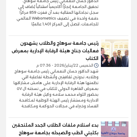
الدكتور حسان النعماني رئيس جامعة سوهاج،
تحقيق الجامعة إنجازًا أكاديمياً استثنائياً يُضاف إلى
سجل نجاحاتها المتتالية بعد أن قفزت 859 مركزًا
دفعة واحدة في تصنيف Webometrics العالمي
للجامعات، لتصل إلى المركز 1,401 عالميًا
رئيس جامعة سوهاج والطلاب يشهدون
فعاليات جناح هيئة الرقابة الإدارية بمعرض
الكتاب
الخميس 22/يناير/2026 - 07:36 م
شهد الدكتور حسان النعماني رئيس جامعة سوهاج
وطلابه، ندوتين ثقافيتين وأنشطة تفاعلية التي
نظمتها هيئة الرقابة الإدارية على هامش مشاركتها
بمعرض القاهرة الدولي للكتاب في نسخته ال ٥٧
بحضور اللواء محمد سلامه وكيل هيئة الرقابة
الادارية ومستشار رئيس الهيئة الوطنية لمكافحة
الفساد وخبراء في مجالات الحوكمة ومكافحة
بدء استلام ملفات الطلاب الجدد الملتحقين
بكليتي الطب والصيدله بجامعة سوهاج