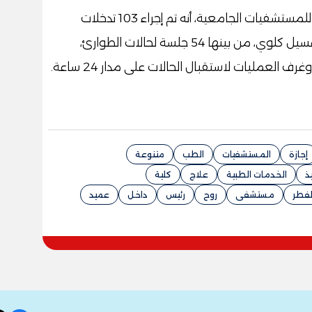
وأضاف الدكتور أحمد كمال المدير التنفيذي للمستشفيات الجامعية، أنه تم إجراء 103 تدخلات
جراحية متنوعة، إلى جانب تنفيذ 149 جلسة غسيل كلوي، من بينها 54 جلسة لحالات الطوارئ،
العمليات لاستقبال الحالات على مدار 24 ساعة.
إجازة
المستشفيات
الطب
متنوعة
ذ
الخدمات الطبية
علاج
كلية
لفطر
مستشفى
روح
رئيس
داخل
عميد