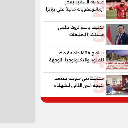
2
عبدالله السعيد يفجر
أزمة..وعقوبات مالية علي بيزيرا
وبانزا
3
تكليف باسم ثروت حلمي
مستشارًا للعلاقات
الدبلوماسية وعضوًا بالهيئة
4
الاستشارية العليا لمنظمة
برنامج MBA جامعة مصر
«جاد جمينت يوإن»
للعلوم والتكنولوجيا.. الوجهة
المفضلة للتنفيذيين وقيادات
5
المؤسسات لصناعة قادة
محافظ بني سويف يعتمد
المستقبل
نتيجة الدور الثاني للشهادة
الإعدادية العامة بنسبة
79.9% نظامي ...و69.55%
منازل.. و70.56% للمهنية ..
و100% للصُم وضعاف السمع
والنور للمكفوفين