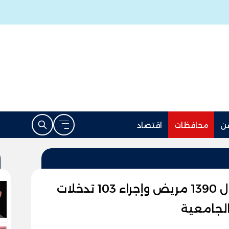
ن
محافظات
اقتصاد
خلال إجازة عيد الفطر.. إستقبال 1390 مريض وإجراء 103 تدخلات
لجامعية