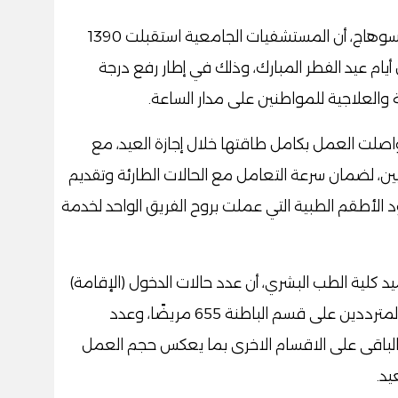
أعلن الدكتور حسان النعماني رئيس جامعة سوهاج، أن المستشفيات الجامعية استقبلت 1390
 حوادث خلال أيام عيد الفطر المبارك، وذلك في إطار رفع درجة
والعلاجية للمواطنين على مدار الساعة.
اصلت العمل بكامل طاقتها خلال إجازة العيد، مع
ين، لضمان سرعة التعامل مع الحالات الطارئة وتقديم
ود الأطقم الطبية التي عملت بروح الفريق الواحد لخدمة
كلية الطب البشري، أن عدد حالات الدخول (الإقامة)
بالمستشفيات بلغ 670 حالة، كما بلغ عدد المترددين على قسم الباطنة 655 مريضًا، وعدد
 قسم الجراحة 385 مريضًا والباقى على الاقسام الاخرى بما يعكس حجم العمل
يد.