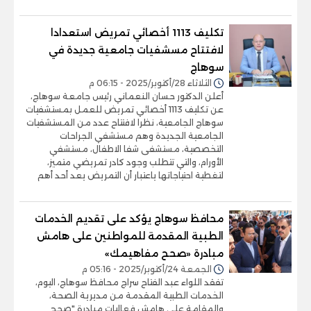
تكليف 1113 أخصائي تمريض استعدادا
لافتتاح مسشفيات جامعية جديدة في
سوهاج
الثلاثاء 28/أكتوبر/2025 - 06:15 م
أعلن الدكتور حسان النعماني رئيس جامعة سوهاج،
عن تكليف 1113 أخصائي تمريض للعمل بمستشفيات
سوهاج الجامعية، نظرا لافتتاح عدد من المستشفيات
الجامعية الجديدة وهم مستشفي الجراحات
التخصصية، مستشفى شفا الاطفال، مستشفي
الأورام، والتي تتطلب وجود كادر تمريضي متميز،
لتغطية احتياجاتها ياعتبار أن التمريض يعد أحد أهم
محافظ سوهاج يؤكد على تقديم الخدمات
الطبية المقدمة للمواطنين على هامش
مبادرة «صحح مفاهيمك»
الجمعة 24/أكتوبر/2025 - 05:16 م
تفقد اللواء عبد الفتاح سراج محافظ سوهاج، اليوم،
الخدمات الطبية المقدمة من مديرية الصحة،
والمقامة على هامش فعاليات مبادرة "صحح