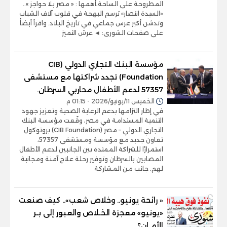
المطروحة على الساحة،أهمها : « مصر بلا حواجز »..
«السيدة انتصار» ترسم البهجة في قلوب آلاف الشباب
وتدشن أكبر عرس جماعي في تاريخ البلاد. واقرأ أيضاً
على صفحات الشورى: ◄ عرش التميز
مؤسسة البنك التجاري الدولي (CIB
Foundation) تجدد شراكتها مع مستشفى
57357 لدعم الأطفال محاربي السرطان.
الخميس 11/يونيو/2026 - 01:15 م
في إطار التزامها بدعم الرعاية الصحية وتعزيز جهود
التنمية المستدامة في مصر، وقّعت مؤسسة البنك
التجاري الدولي – مصر (CIB Foundation) بروتوكول
تعاون جديد مع مؤسسة ومستشفى 57357،
استمرارًا للشراكة الممتدة بين الجانبين لدعم الأطفال
المصابين بالسرطان وتوفير رحلة علاج آمنة ومجانية
لهم. جانب من المشاركة
« رائحة يونيو.. وخلاص شعب».. كيف صنعت
«يونيو» معجزة الخـلاص والعبور إلى بـر
الأمـان؟