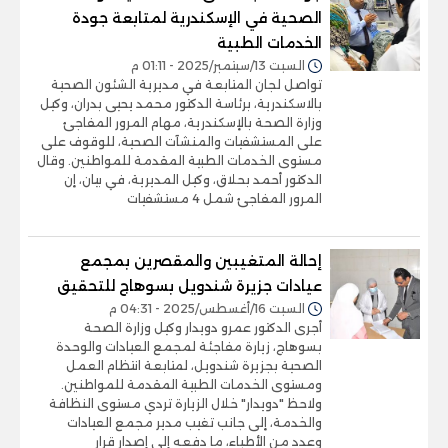
الصحية في الإسكندرية لمتابعة جودة
الخدمات الطبية
السبت 13/سبتمبر/2025 - 01:11 م
تواصل لجان المتابعة في مديرية الشئون الصحية
بالاسكندرية، برئاسة الدكتور محمد يحيى بدران، وكيل
وزارة الصحة بالإسكندرية، مهام المرور المفاجئ
على المستشفيات والمنشآت الصحية، للوقوف على
مستوى الخدمات الطبية المقدمة للمواطنين. وقال
الدكتور أحمد بحلاق، وكيل المديرية، في بيان، إن
المرور المفاجئ شمل 4 مستشفيات
إحالة المتغيبين والمقصرين بمجمع
عيادات جزيرة شندويل بسوهاج للتحقيق
السبت 16/أغسطس/2025 - 04:31 م
أجرى الدكتور عمرو دويدار وكيل وزارة الصحة
بسوهاج، زيارة مفاجئة لمجمع العيادات والوحدة
الصحية بجزيرة شندويل، لمتابعة انتظام العمل
ومستوى الخدمات الطبية المقدمة للمواطنين.
ولاحظ "دويدار" خلال الزيارة تردي مستوى النظافة
والخدمة، إلى جانب تغيب مدير مجمع العيادات
وعدد من الأطباء، ما دفعه إلى إصدار قرار