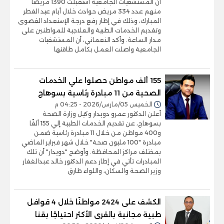
أن المستشفيات الجامعية استقبلت 1390 مريضًا
منهم عدد 334 مريض حوادث خلال أيام عيد الفطر
المبارك، وذلك في إطار رفع درجة الإستعداد القصوى
وتقديم الخدمات الطبية والعلاجية للمواطنين على
مدار الساعة. وأكد النعماني، أن المستشفيات
الجامعية واصلت العمل بكامل طاقتها
155 ألف مواطن حصلوا علي الخدمات
الصحية من 11 مبادرة رئاسية بسوهاج
الخميس 05/مارس/2026 - 04:25 م
أعلن الدكتور عمرو دويدار وكيل وزارة الصحة
بسوهاج، عن تقديم الخدمات الطبية إلي 155 ألفًا
و400 مواطن من خلال 11 مبادرة رئاسية ضمن
مبادرة "100 مليون صحة" خلال شهر فبراير الماضي
بمختلف مراكز المحافظة. وأوضح "دويدار" أن تلك
المبادرات تأتي في إطار دعم الدكتور خالد عبدالغفار
وزير الصحة والسكان، واللواء طارق
الكشف على 2424 مواطنًا خلال 4 قوافل
طبية مجانية بالقرى الأكثر احتياجًا بقنا