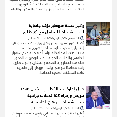
خدمات طبية آمنة. جاءت الحملة تنفيذًا لتوجيهات
الدكتور خالد عبدالغفار وزير الصحة والسكان، واللواء
وكيل صحة سوهاج يؤكد جاهزية
المستشفيات للتعامل مع أي طارئ
الخميس 26/مارس/2026 - 04:38 م
أكد الدكتور عمرو دويدار وكيل وزارة الصحة بسوهاج،
إستمرار رفع درجة الإستعداد القصوى بجميع
مستشفيات المحافظة، تزامناً مع حالة عدم إستقرار
الطقس والتقلبات الجوية، تنفيذًا لتوجيهات الدكتور
خالد عبدالغفار وزير الصحة والسكان، واللواء طارق
راشد محافظ سوهاج. وأشار "دويدار" إلى جاهزية
كافة المنشآت الصحية للتعامل
خلال إجازة عيد الفطر.. إستقبال 1390
مريض وإجراء 103 تدخلات جراحية
بمستشفيات سوهاج الجامعية
الثلاثاء 24/مارس/2026 - 05:29 م
أعلن الدكتور حسان النعماني رئيس جامعة سوهاج،