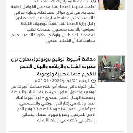
الجمعة 06/فبراير/2026 - 06:56 م
نظمت مديرية الصحة بقنا، عدد من القوافل الطبية
المجانية، في قرى مراكز المحافظة، برعاية الدكتور
خالد عبدالحليم، محافظ قنا، والدكتور أحمد صادق،
وكيل وزارة الصحة بقنا، تنفيذًا لتوجيهات القيادة
السياسية بالارتقاء بمستوى الخدمات الطبية
المقدمة للمواطنين. وأوضح الدكتور خالد عبدالحليم
محافظ قنا، أن القطاع الصحي
محافظ أسيوط: توقيع بروتوكول تعاون بين
مديرية الشباب والرياضة والهلال الأحمر
لتقديم خدمات طبية وتوعوية
الأربعاء 04/فبراير/2026 - 04:06 م
أعلن اللواء دكتور هشام أبو النصر محافظ أسيوط، عن
توقيع بروتوكول تعاون بين مديرية الشباب والرياضة
وجمعية الهلال الأحمر المصري – فرع أسيوط (بنك
الدم)، وذلك في إطار الدور الوطني والمجتمعي،
وحرصًا على دعم المنظومة الصحية وتوفير الدم
الآمن للمرضى، وتعزيز جهود العمل الإنساني
والتطوعي، خاصة في أوقات الأزمات