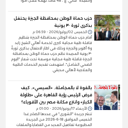
والسيدة “سالي. ع”، 48 عاما، تهمة غسل أموا
حزب حماة الوطن بمحافظة الجيزة يحتفل
بذكرى ثورة ٣٠ يونية
الخميس 02/يوليو/2026 - 06:59 م
أقام حزب حماة الوطن بمحافظة الجيزة بتنظيم
قافلة طبية مجانية كبرى لخدمة أهالي الشيخ زايد
و6 أكتوبر والجيزة وذلك فى اطار الاحتفال بذكرى ثورةً
٣٠ يونية المجيدة نظم حزب حماة الوطن بمحافظة
الجيزة قافلة طبية مجانية موسعة تحت شعار "اليوم
الصحي الشامل"، استهدفت تقديم الخدمات الطبية
والعلاجية لأهالي مدينتي
بالقوة لا بالمجاملة.. «السيسي».. كيف
فرض الرئيس رؤية القاهرة على «طاولة
الكبار» وانتزع مكانة مصر بين الأقوياء؟
الأربعاء 17/يونيو/2026 - 01:00 م
تنشر جريدة "الشورى" في عددها الصادر غدا
الخميس الموافق 18-6-2026 من الجريدة
المطبوعة تفاصيل العديد من القضايا،والملفات