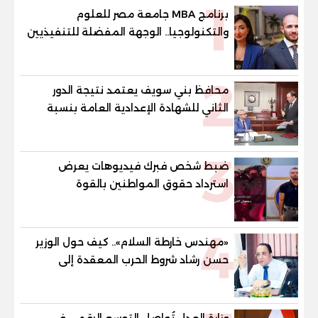
1
برنامج MBA جامعة مصر للعلوم
والتكنولوجيا.. الوجهة المفضلة للتنفيذيين
وقيادات المؤسسات لصناعة قادة
المستقبل
2
محافظ بني سويف يعتمد نتيجة الدور
الثاني للشهادة الإعدادية العامة بنسبة
79.9% نظامي ...و69.55% منازل.. و70.56%
للمهنية .. و100% للصُم وضعاف السمع
3
والنور للمكفوفين
ضبط شخص فبرك فيديوهات يعرض
استرداد حقوق المواطنين بالقوة
4
«مهندس خارطة السلام».. كيف حول الوزير
حسن رشاد شروط الحرب المعقدة إلى
"خارطة طريق" للانسحاب والإعمار؟
وزارة العدل تُواصل التوسع الرقمي في