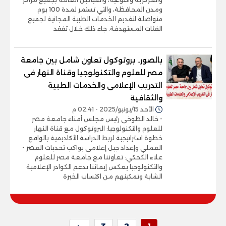
ومدن المحافظة، والتي تستمر لمدة 100 يوم
متواصلة لتقديم الخدمات الطبية المجانية لجميع
الفئات المستهدفة. جاء ذلك خلال تفقد
بالصور.. بروتوكول تعاون شامل بين جامعة
مصر للعلوم والتكنولوجيا وقناة النهار فى
التدريب الإعلامى والخدمات الطبية
والثقافية
الأحد 15/يونيو/2025 - 02:41 م
- خالد الطوخى رئيس مجلس أمناء جامعة مصر
للعلوم والتكنولوجيا: البروتوكول مع قناة النهار
خطوة استراتيجية لربط الدراسة الأكاديمية بالواقع
العملي وإعداد جيل إعلامى يواكب تحديات العصر -
علاء الكحكي: تعاوننا مع جامعة مصر للعلوم
والتكنولوجيا يعكس إيماننا بدعم الكوادر الإعلامية
الشابة وتمكينهم من اكتساب الخبرة