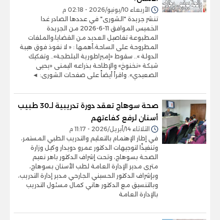
الأربعاء 10/يونيو/2026 - 02:18 م
تنشر جريدة "الشورى" في عددها الصادر غدا
الخميس الموافق 11-6-2026 من الجريدة
المطبوعة تفاصيل العديد من القضايا،والملفات
المطروحة على الساحة،أهمها : « لا نفوذ فوق هيبة
الدولة ».. سقوط «إمبراطورية البلطجة».. وتفكيك
شبكة «نخنوخ» والإطاحة بذراعه اليمنى «يحيى
الصعيدي». واقرأ أيضاً على صفحات الشورى: ◄
صحة سوهاج تعقد دورة تدريبية لـ30 طبيب
أسنان لرفع كفاءتهم
الثلاثاء 14/أبريل/2026 - 11:17 م
في إطار الإهتمام بالتعليم والتدريب الطبي المستمر،
وتنفيذًا لتوجيهات الدكتور عمرو دويدار وكيل وزارة
الصحة بسوهاج، وتحت إشراف الدكتور باهر نعيم
مترى مدير الإدارة العامة لطب الأسنان بسوهاج،
وبإشراف الدكتور الحسيني الجارحي مدير إدارة التدريب،
وبالتنسيق مع الدكتور هاني كمال مسئول التدريب
بالإدارة العامة