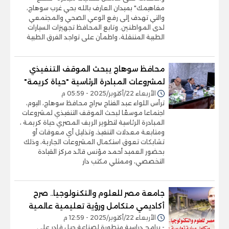
مفاهيمك" بميدان العارف بالله بحي غرب سوهاج،
والتي تهدف إلى رفع الوعي الصحي والمجتمعي
لدى المواطنين. وتابع المحافظ تجهيزات السيارات
الطبية المتنقلة، واطمأن على تواجد الفرق الطبية
محافظ سوهاج يبحث الموقف التنفيذي
لمشروعات المبادرة الرئاسية "حياة كريمة"
الأربعاء 22/أكتوبر/2025 - 05:59 م
ترأس اللواء عبد الفتاح سراج محافظ سوهاج، اليوم،
اجتماعا موسعًا لبحث الموقف التنفيذي لمشروعات
المبادرة الرئاسية لتطوير الريف المصري حياة كريمة ،
ومتابعة معدلات التنفيذ، وتذليل أي معوقات أو
تشابكات تعوق استكمال المشروعات الجارية، وذلك
بحضور العميد أحمد مؤنس قائد مركز القيادة
التخصصي، وممثلي مكتب دار
جامعة مصر للعلوم والتكنولوجيا.. صرح
أكاديمي متكامل ورؤية تعليمية عالمية
الأربعاء 22/أكتوبر/2025 - 12:59 م
- برامج دراسية متطورة لصناعة جيل قادر على