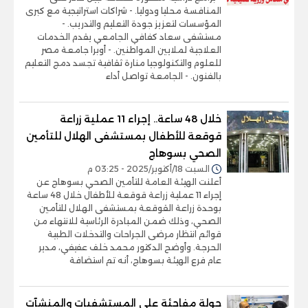
المنافسة محليا ودوليا. - شراكات استراتيجية مع كبرى
المؤسسات لتعزيز جودة التعليم والتدريب. -
مستشفى سعاد كفافي الجامعي يقدم الخدمات
العلاجية لملايين المواطنين. - أوبرا جامعة مصر
للعلوم والتكنولوجيا منارة ثقافية تجسد دمج التعليم
بالفنون. - الجامعة تواصل أداء
خلال 48 ساعة.. إجراء 11 عملية زراعة
قوقعة للأطفال بمستشفى الهلال للتأمين
الصحي بسوهاج
السبت 18/أكتوبر/2025 - 03:25 م
أعلنت الهيئة العامة للتأمين الصحي بسوهاج عن
إجراء 11 عملية زراعة قوقعة للأطفال خلال 48 ساعة
بوحدة زراعة القوقعة بمستشفى الهلال للتأمين
الصحي، وذلك ضمن المبادرة الرئاسية للانتهاء من
قوائم انتظار مرضى الجراحات والتدخلات الطبية
الحرجة. وأوضح الدكتور محمد خلف عفيفي، مدير
عام فرع الهيئة بسوهاج، أنه تم استضافة
جولة مفاجئة على المستشفيات والمنشآت