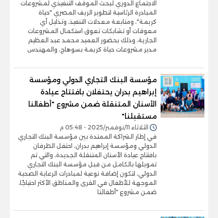
الاجتماع الدوري لبحث الموقف التنفيذي لمشروعات
المبادرة الرئاسية لتطوير الريف المصري "حياة
كريمة"، ومتابعة معدلات التنفيذ، وتذليل أي
معوقات أو تشابكات تعوق استكمال المشروعات
الجارية، وذلك بحضور العميد محمد عبد العظيم
مدير مشروعات حياة كريمة بسوهاج، والمهندس
مؤسسة البنك التجاري الدولي ومؤسسة
إبراهيم بدران يحتفلان بافتتاح عيادة
الأسنان المتنقلة ضمن مشروع "أطفالنا
مستقبلنا"
الثلاثاء 11/نوفمبر/2025 - 05:48 م
في إطار الشراكة الممتدة بين مؤسسة البنك التجاري
الدولي ومؤسسة إبراهيم بدران، احتفل الطرفان
بافتتاح عيادة الأسنان المتنقلة الجديدة، والتي تم
تمويلها بالكامل من قبل مؤسسة البنك التجاري
الدولي، لتكون إضافة نوعية لمبادرات الرعاية الصحية
الموجهة للأطفال في القرى والمناطق الأكثر احتياجًا،
ضمن مشروع "أطفالنا