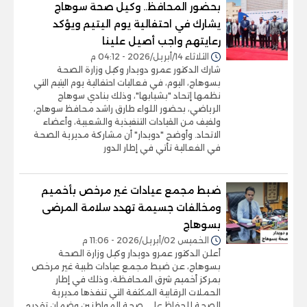
بحضور المحافظ.. وكيل صحة سوهاج
يشارك في احتفالية يوم اليتيم ويؤكد
رعايتهم واجب أصيل علينا
الثلاثاء 14/أبريل/2026 - 04:12 م
شارك الدكتور عمرو دويدار وكيل وزارة الصحة
بسوهاج، اليوم، في فعاليات احتفالية يوم اليتيم التي
نظمها إتحاد "بشبابها"، وذلك بنادي سوهاج
الرياضي، بحضور اللواء طارق راشد محافظ سوهاج،
ولفيف من القيادات التنفيذية والشعبية، وأعضاء
الاتحاد. وأوضح "دويدار" أن مشاركة مديرية الصحة
في الفعالية تأتي في إطار الدور
ضبط مجمع عيادات غير مرخص بأخميم
ومخالفات جسيمة تهدد سلامة المرضى
بسوهاج
الخميس 02/أبريل/2026 - 11:06 م
أعلن الدكتور عمرو دويدار وكيل وزارة الصحة
بسوهاج، عن ضبط مجمع عيادات طبية غير مرخص
بمركز أخميم شرق المحافظة، وذلك في إطار
الحملات الرقابية المكثفة التي تنفذها مديرية
الصحة للحفاظ على صحة المواطنين وضمان تقديم