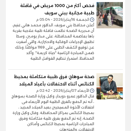
فحص أكثر من 1000 مريض في قافلة
طبية مجانية ببني سويف
الجمعة 16/يناير/2026 - 05:04 م
أعلن محافظ بني سويف، الدكتور محمد هاني غنيم،
أن مديرية الصحة نظمت قافلة طبية علاجية بقرية
باها بعاصمة المحافظة، على مدار يومين، وسط
تطبيق الإجراءات الوقائية والاحترازية، والتي أسفرت
عن توقيع الكشف الطبي على 1169 مواطنًا، وذلك
ضمن المبادرة الرئاسية "حياة كريمة". وأكد
المحافظ، استمرار تنظيم القوافل الطبية
صحة سوهاج: فرق طبية متكاملة بمحيط
الكنائس أثناء الاحتفالات بأعياد الميلاد
الأربعاء 07/يناير/2026 - 02:42 م
قال الدكتور عمرو دويدار، وكيل وزارة الصحة بسوهاج
، أنه تم الدفع بالفرق الطبية اليوم الأربعاء فى
احتفالات الأخوة المسيحيين بعيد الميلاد المجيد ،
بمحيط الكنائس بمراكز المحافظة. وقال وكيل وزارة
الصحة، إنه تم الدفع بفرق طبية متكاملة وفرق
المبادرات الرئاسية بمحيط الكنائس وأماكن
الاحتفالات، والمتنزهات