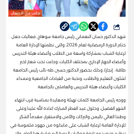
جانب من الاحتفال
شارك
شهد الدكتور حسان النعماني رئيس جامعة سوهاج، فعاليات حفل
ختام الدورة الرمضانية لعام 2026، والتى نظمتها الإدارة العامة
لرعاية الشباب بمشاركة واسعة من الطلاب وأعضاء هيئة التدريس
وأعضاء الجهاز الإداري بمختلف الكليات، وجاءت تحت شعار (خير
طاقة.. إنجاز)، وذلك بحضور الدكتور حسين طه نائب رئيس الجامعة
لشئون التعليم والطلاب، ونخبة من القيادات الجامعية وعمداء
الكليات وأعضاء هيئة التدريس والعاملين بالجامعة.
ووجه رئيس الجامعة كلمات تهنئة ومعايدة بمناسبة قرب انتهاء
الشهر الفضيل، وحلول عيد الفطر المبارك اعاده الله علينا وعلى
وطننا الغالي باليمن والبركات والأمن والاستقرار، مقدماً الشكر
للإدارة العامة لرعاية الشباب على مابذلوه من جهود ملموسة في
تنظيم وتنفيذ ومتابعة فعاليات الدورة الرمضانية هذا العام، والتى