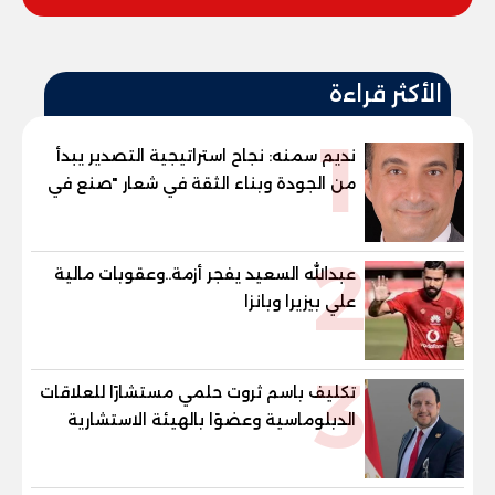
الأكثر قراءة
1
نديم سمنه: نجاح استراتيجية التصدير يبدأ
من الجودة وبناء الثقة في شعار "صنع في
مصر"
2
عبدالله السعيد يفجر أزمة..وعقوبات مالية
علي بيزيرا وبانزا
3
تكليف باسم ثروت حلمي مستشارًا للعلاقات
الدبلوماسية وعضوًا بالهيئة الاستشارية
العليا لمنظمة «جاد جمينت يوإن»