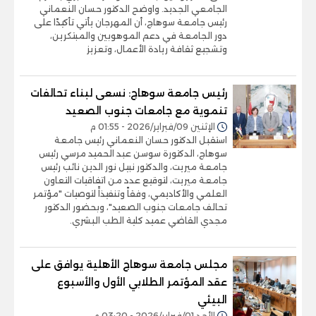
الجامعي الجديد. واوضح الدكتور حسان النعماني
رئيس جامعة سوهاج، أن المهرجان يأتي تأكيدًا على
دور الجامعة في دعم الموهوبين والمبتكرين،
وتشجيع ثقافة ريادة الأعمال، وتعزيز
رئيس جامعة سوهاج: نسعى لبناء تحالفات
تنموية مع جامعات جنوب الصعيد
الإثنين 09/فبراير/2026 - 01:55 م
استقبل الدكتور حسان النعماني رئيس جامعة
سوهاج، الدكتورة سوسن عبد الحميد مرسي رئيس
جامعة ميريت، والدكتور نبيل نور الدين نائب رئيس
جامعة ميريت، لتوقيع عدد من اتفاقيات التعاون
العلمي والأكاديمي، وفقاً وتنفيذاََ لتوصيات "مؤتمر
تحالف جامعات جنوب الصعيد"، وبحضور الدكتور
مجدي القاضي عميد كلية الطب البشري.
مجلس جامعة سوهاج الأهلية يوافق على
عقد المؤتمر الطلابي الأول والأسبوع
البيئي
الأحد 01/فبراير/2026 - 03:20 م