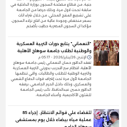
جنية، من قطاع مصلحة السجون بوزارة الداخلية في
سابقة تحدث لاول مرة، وذلك حرصا من الجامعة
علي تشجيع المنتج المحلي، من خلال شراء اثاث
بسعر منخفض وجودة عالية من انتاج نزلاء السجون،
مؤكدا ان السجون المصرية حظيت بأضخم
"النعماني" يتابع دورات التربية العسكرية
والوطنية لطلاب جامعة سوهاج الأهلية
الإثنين 26/يناير/2026 - 05:17 م
تفقد الدكتور حسان النعماني رئيس جامعة سوهاج
الأهلية، انتظام سير التدريب بدورتي التربية العسكرية
والتربية الوطنية للطلاب والطالبات، والتي تنظمها
الجامعة لأول مرة تحت إشراف قوات الدفاع الشعبي
والعسكري، وذلك داخل الحرم الجامعي، برفقه
الدكتور حسين عبدالحافظ، نائب رئيس الجامعة
للشئون الأكاديمية، وأمناء الجامعة،
للقضاء علي قوائم الانتظار.. إجراء 85
عملية مياه بيضاء خلال يوم بمستشفى
سوهاج الجامعي