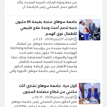
من مصر ودولة الإمارات العربية المتحدة. وأكد
الدكتور حسان النعماني رئيس الجامعة، أن
جامعة سوهاج: منحة بقيمة 65 مليون
جنيه لدعم أحدث وحدة علاج طبيعي
للأطفال ذوي الهمم
الثلاثاء 27/يناير/2026 - 11:23 م
أعلنت مستشفيات جامعة سوهاج، عن استقبال
منحة طبية مقدمة من مؤسسة Stichting Achet
الهولندية، بقيمة ٦٥ مليون جنيه، تضم أحدث
الأجهزة والتجهيزات الطبية المتخصصة، وذلك دعمًا
لمنظومة الرعاية الصحية المقدمة للأطفال،
ولاسيما الأطفال من ذوي الإعاقة. وتفقد الدكتور
حسان النعماني رئيس جامعة سوهاج، الأجهزة والتي
لأول مرة.. جامعة سوهاج تشتري اثاث
مكتبي من قطاع مصلحة السجون
الإثنين 26/يناير/2026 - 05:21 م
صرح الدكتور حسان النعماني رئيس جامعة سوهاج،
انه تم شراء اثاث مكتبي بقيمة ٢ مليون و٣٩٩ الف