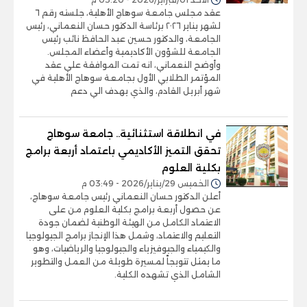
عقد مجلس جامعة سوهاج الأهلية، جلسته رقم ٦
لشهر يناير ٢٠٢٦ برئاسة الدكتور حسان النعماني، رئيس
الجامعة، والدكتور حسين عبد الحافظ نائب رئيس
الجامعة للشؤون الأكاديمية وأعضاء المجلس.
وأوضح النعماني، انه تمت الموافقة علي عقد
المؤتمر الطلابي الأول بجامعة سوهاج الأهلية في
شهر أبريل القادم، والذي يهدف الي دعم
في انطلاقة استثنائية.. جامعة سوهاج
تحقق التميز الأكاديمي باعتماد أربعة برامج
بكلية العلوم
الخميس 29/يناير/2026 - 03:49 م
أعلن الدكتور حسان النعماني رئيس جامعة سوهاج،
عن حصول أربعة برامج بكلية العلوم من على
الاعتماد الكامل من الهيئة الوطنية لضمان جودة
التعليم والاعتماد، وشمل هذا الإنجاز برامج الجيولوجيا
والكيمياء والجيوفيزياء والجيولوجيا والرياضيات، وهو
ما يمثل تتويجاً لمسيرة طويلة من العمل والتطوير
الشامل الذي تشهده الكلية.