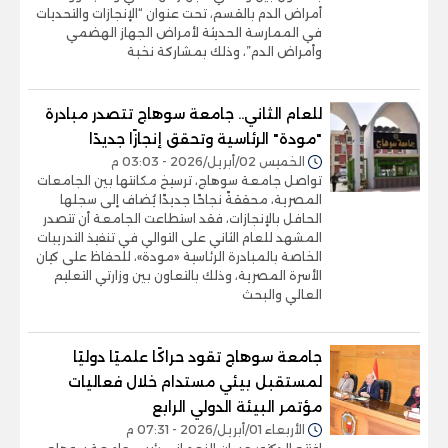
أمراض الدم بالقسم، تحت عنوان “الإنجازات والتحديات
في الممارسة الحديثة لأمراض الجهاز الهضمي
وأمراض الدم”، وذلك بمشاركة نخبة
للعام الثاني.. جامعة سوهاج تتصدر مبادرة
"مودة" الرئاسية وتحقق إنجازًا جديدًا
الخميس 02/أبريل/2026 - 03:03 م
تواصل جامعة سوهاج، ترسيخ مكانتها بين الجامعات
المصرية، محققةً نجاحًا جديدًا يُضاف إلى سجلها
الحافل بالإنجازات، فقد استطاعت الجامعة أن تتصدر
المشهد للعام الثاني على التوالي في تنفيذ التدريبات
الخاصة بالمبادرة الرئاسية «مودة»، للحفاظ على كيان
الأسرة المصرية، وذلك بالتعاون بين وزارتي التعليم
العالي والبحث
جامعة سوهاج تقود حراكًا علميًا دوليًا
لمستقبل بيئي مستدام خلال فعاليات
مؤتمر البيئة الدولي الرابع
الأربعاء 01/أبريل/2026 - 07:31 م