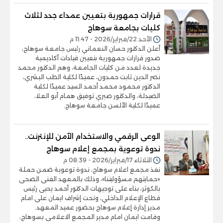
قرارات جمهورية بتعيين عمداء جدد لثلاث
كليات بجامعة سوهاج
الأحد 22/فبراير/2026 - 11:47 م
أعلن الدكتور حسان النعماني رئيس جامعة سوهاج،
صدور قرارات جمهورية بتعيين قيادات أكاديمية
جديدة لعدد من كليات الجامعة، وهم الدكتور محمد
نصر الدين ثابت حمدون، عميدًا لكلية الطب البشري،
الدكتور محمود محمد أحمد السيد عميدًا لكلية
الصيدلة، والدكتور صبري توفيق همام أبو العلا،
عميدًا لكلية الألسن جامعة سوهاج.
الوعى الرقمي والاستخدام الآمن للإنترنت..
ندوة توعوية بمجمع إعلام سوهاج
الثلاثاء 17/فبراير/2026 - 08:39 م
نفذ مجمع اعلام سوهاج، ندوة توعوية ضمن حملة
«حمايتهم مسؤوليتنا»، وذلك بالمعهد الفنى الصحى
بالكوثر، بناء على توجيهات الدكتور أحمد يحيى رئيس
قطاع الإعلام الداخلي، وتحت إشراف ايمان على امام
مدير إدارة إعلام سوهاج بحضور عميد المعهد.
وقامت ايمان امام مدير المجمع الاعلامى بسوهاج،