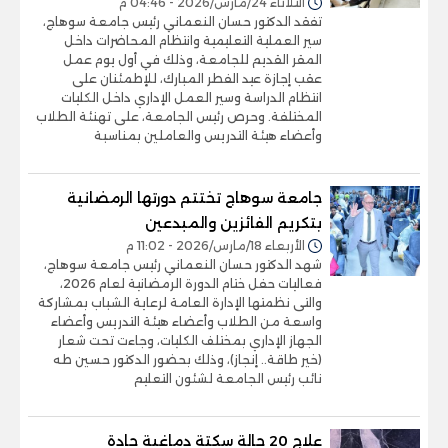
الثلاثاء 24/مارس/2026 - 04:46 م
تفقد الدكتور حسان النعماني رئيس جامعة سوهاج،
سير العملية التعليمية وانتظام المحاضرات داخل
المقر القديم للجامعة، وذلك في أول يوم عمل
عقب إجازة عيد الفطر المبارك، للإطمئنان على
انتظام الدراسة وسير العمل الإداري داخل الكليات
المختلفة. وحرص رئيس الجامعة، على تهنئة الطلاب
وأعضاء هيئة التدريس والعاملين بمناسبة
جامعة سوهاج تختتم دورتها الرمضانية
بتكريم الفائزين والمبدعين
الأربعاء 18/مارس/2026 - 11:02 م
شهد الدكتور حسان النعماني رئيس جامعة سوهاج،
فعاليات حفل ختام الدورة الرمضانية لعام 2026،
والتى نظمتها الإدارة العامة لرعاية الشباب بمشاركة
واسعة من الطلاب وأعضاء هيئة التدريس وأعضاء
الجهاز الإداري بمختلف الكليات، وجاءت تحت شعار
(خير طاقة.. إنجاز)، وذلك بحضور الدكتور حسين طه
نائب رئيس الجامعة لشئون التعليم
علاج 20 حالة سكتة دماغية حادة