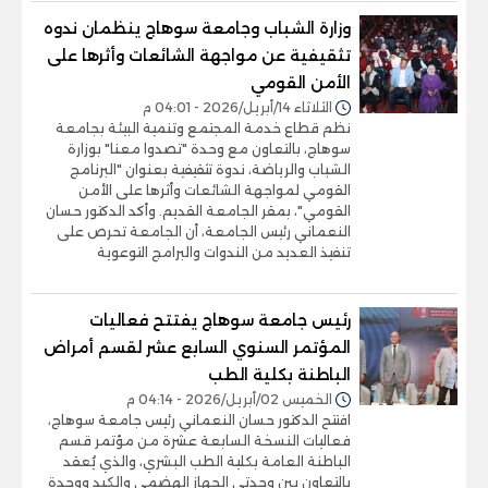
وزارة الشباب وجامعة سوهاج ينظمان ندوه
تثقيفية عن مواجهة الشائعات وأثرها على
الأمن القومي
الثلاثاء 14/أبريل/2026 - 04:01 م
نظم قطاع خدمة المجتمع وتنمية البيئة بجامعة
سوهاج، بالتعاون مع وحدة "تصدوا معنا" بوزارة
الشباب والرياضة، ندوة تثقيفية بعنوان "البرنامج
القومي لمواجهة الشائعات وأثرها على الأمن
القومي"، بمقر الجامعة القديم. وأكد الدكتور حسان
النعماني رئيس الجامعة، أن الجامعة تحرص على
تنفيذ العديد من الندوات والبرامج التوعوية
رئيس جامعة سوهاج ‏يفتتح فعاليات
المؤتمر السنوي السابع عشر لقسم أمراض
الباطنة بكلية الطب
الخميس 02/أبريل/2026 - 04:14 م
افتتح الدكتور حسان النعماني رئيس جامعة سوهاج،
فعاليات النسخة السابعة عشرة من مؤتمر قسم
الباطنة العامة بكلية الطب البشري، والذي يُعقد
بالتعاون بين وحدتي الجهاز الهضمي والكبد ووحدة