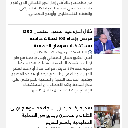
غير مكتملة، وذلك في إطار الدور الإنساني الذي تقوم
به الجامعة في تقديم الرعاية الطبية للمرضى
والاشقاء الفلسطينيين. وأوضح النعماني،
خلال إجازة عيد الفطر.. إستقبال 1390
مريض وإجراء 103 تدخلات جراحية
بمستشفيات سوهاج الجامعية
الثلاثاء 24/مارس/2026 - 05:29 م
أعلن الدكتور حسان النعماني رئيس جامعة سوهاج،
أن المستشفيات الجامعية استقبلت 1390 مريضًا
منهم عدد 334 مريض حوادث خلال أيام عيد الفطر
المبارك، وذلك في إطار رفع درجة الإستعداد القصوى
وتقديم الخدمات الطبية والعلاجية للمواطنين على
مدار الساعة. وأكد النعماني، أن المستشفيات
الجامعية واصلت العمل بكامل طاقتها
بعد إجازة العيد.. رئيس جامعة سوهاج يهنئ
الطلاب والعاملين ويتابع سير العملية
التعليمية بالمقر القديم