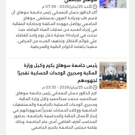
الأحد 25/يناير/2026 - 07:39 م
أكد الدكتور حسان النعماني رئيس جامعة سوهاج، أن
قسم طب وجراحة العيون بمستشفى سوهاج
الجامعي يواصل جهوده المكثفة ونجاحاته المتتالية
في إجراء العديد من عمليات المياه البيضاء، حيث
نجحت في اجراء ٨٥ عملية خلال يوم واحد للقضاء
علي قوائم الانتظار، وتخفيف العبء عن المرضى،
مشيدا بكفاءة الكوادر الطبية والتمريضية.
رئيس جامعة سوهاج يكرم وكيل وزارة
المالية ومديري الوحدات الحسابية تقديرًا
لجهودهم
الأحد 25/يناير/2026 - 03:35 م
كرم الدكتور حسان النعماني رئيس جامعة سوهاج،
عبدالحميد محمد عبدالحميد وكيل وزارة المالية،
ومديري الوحدات الحسابية بالجامعة والمستشفيات
الجامعية ووكلاء الحسابات تقديراً لمجهوداتهم في
إنجاز الأعمال المالية والمحاسبية بالجامعة، بحضور
المحاسب أشرف القاضي أمين عام الجامعة، وذلك
بقاعة مجلس الجامعة بالحرم الجامعي