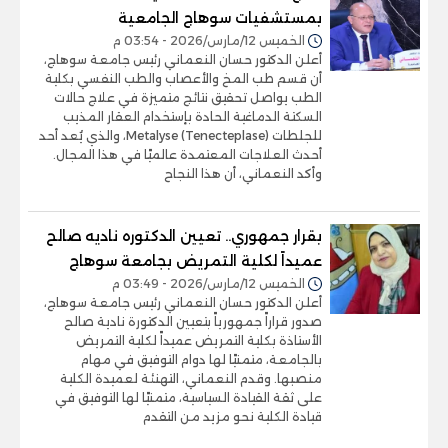
بمستشفيات سوهاج الجامعية
الخميس 12/مارس/2026 - 03:54 م
أعلن الدكتور حسان النعماني رئيس جامعة سوهاج،
أن قسم طب المخ والأعصاب والطب النفسي بكلية
الطب يواصل تحقيق نتائج متميزة في علاج حالات
السكتة الدماغية الحادة بإستخدام العقار المذيب
للجلطات Metalyse (Tenecteplase)، والذي يُعد أحد
أحدث العلاجات المعتمدة عالميًا في هذا المجال.
وأكد النعماني، أن هذا النجاح
بقرار جمهوري.. تعيين الدكتوره ناديه صالح
عميداً لكلية التمريض بجامعة سوهاج
الخميس 12/مارس/2026 - 03:49 م
أعلن الدكتور حسان النعماني رئيس جامعة سوهاج،
صدور قراراً جمهورياً بتعيين الدكتورة نادية صالح
الأستاذة بكلية التمريض عميداً لكلية التمريض
بالجامعة، متمنيًا لها دوام التوفيق في مهام
منصبها. وقدم النعماني، التهنئة لعميدة الكلية
على ثقة القيادة السياسية، متمنيًا لها التوفيق في
قيادة الكلية نحو مزيد من التقدم