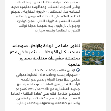
- مشروعات عمرانية متكاملة تعزز جودة الحياة
وتلبي احتياجات العملاء.. ومنظومة تعليمية حديثة
لصناعة جيل المستقبل - «الربوة العقارية».. نموذج
للتطوير القائم على التخطيط المدروس وتعظيم
القيمة الاستثمارية طويلة الأجل - «كيان كولدج»
و«جلوبال بارادايم».. بيئة تعليمية حديثة تواكب
التطورات العالمية وتدعم مهارات
ثلاثون عاما من الريادة والإنجاز.. «سوديك»
تعيد تشكيل الخريطة الاستثمارية في مصر
بمحفظة مشروعات متكاملة بمعايير
عالمية
الإثنين 04/مايو/2026 - 07:15 م
- «سوديك إيست» و«Eastvale».. تخطيط عمراني
عالمي يعزز جودة الحياة ويدعم نمو القيمة
الرأسمالية في شرق القاهرة - غرب القاهرة يعزز
جاذبيته الاستثمارية عبر «VYE / Karmell» كنموذج
لمجتمع متكامل قائم على كفاءة الطاقة - الساحل
الشمالي يواصل ترسيخ مكانته كمحور استثماري
واعد مع «Caesar» و«Ogami» و«June» وتجارب