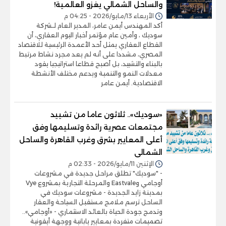
والساحل الشمالي يغزو العالمية!
الأربعاء 13/مايو/2026 - 04:25 م
أكد المهندس أيمن عامر، المدير العام لـشركة
سوديك ، وأمين عام مؤتمر أخبار اليوم العقاري، أن
القطاع العقاري يمثل أحد الأعمدة الرئيسية للاقتصاد
المصري، مشددا على أنه لم يعد مجرد نشاط مرتبط
بالبناء والتشييد، بل أصبح قطاعا استراتيجيا يقود
معدلات النمو والتنمية ويدعم مختلف الأنشطة
الاقتصادية. أيمن عامر
«سوديك».. ثلاثون عاما من تشييد
مجتمعات عصرية رائدة وتسليمها وفق
أعلى المعايير بشرق وغرب القاهرة والساحل
الشمالى
الإثنين 11/مايو/2026 - 02:33 م
- "سوديك" تطلق مراحل جديدة في مشروعات
أوجامي وEastvale والمرحلة التجارية بمشروع Vye
بمدينة زايد الجديدة - مشروعات سوديك في
الساحل ترسم ملامح مستقبل السياحة والعقار
وتدمج جودة الحياة بالعائد الاستثماري - «أوجامي»..
تصميمات متفردة بمعايير يابانية ووجهة أيقونية