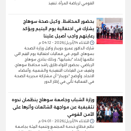
القومي لرياضة المرأة، تنفيذ
بحضور المحافظ.. وكيل صحة سوهاج
يشارك في احتفالية يوم اليتيم ويؤكد
رعايتهم واجب أصيل علينا
الثلاثاء 14/أبريل/2026 - 04:12 م
شارك الدكتور عمرو دويدار وكيل وزارة الصحة
بسوهاج، اليوم، في فعاليات احتفالية يوم اليتيم التي
نظمها إتحاد "بشبابها"، وذلك بنادي سوهاج
الرياضي، بحضور اللواء طارق راشد محافظ سوهاج،
ولفيف من القيادات التنفيذية والشعبية، وأعضاء
الاتحاد. وأوضح "دويدار" أن مشاركة مديرية الصحة
في الفعالية تأتي في إطار الدور
وزارة الشباب وجامعة سوهاج ينظمان ندوه
تثقيفية عن مواجهة الشائعات وأثرها على
الأمن القومي
الثلاثاء 14/أبريل/2026 - 04:01 م
نظم قطاع خدمة المجتمع وتنمية البيئة بجامعة