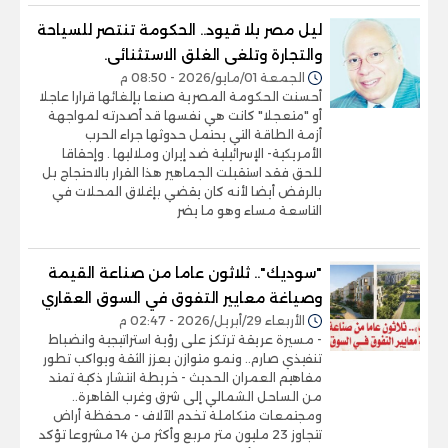
ليل مصر بلا قيود.. الحكومة تنتصر للسياحة
والتجارة وتلغى الغلق الاستثنائى.
الجمعة 01/مايو/2026 - 08:50 م
أحسنت الحكومة المصرية صنعا بإلغائها قرارا عاجلا
أو "متعجلا" كانت هي نفسها قد أصدرته لمواجهة
أزمة الطاقة التي يحتمل حدوثها جراء الحرب
الأمريكية- الإسرائيلية ضد إيران وملاليها . وإحقاقا
للحق فقد استقبلت الجماهير هذا القرار بالاحتجاج بل
بالرفض أيضا لأنه كان يقضي بإغلاق المحلات في
التاسعة مساء وهو ما يضر
"سوديك".. ثلاثون عاما من صناعة القيمة
وصياغة معايير التفوق في السوق العقاري
الأربعاء 29/أبريل/2026 - 02:47 م
- مسيرة عريقة ترتكز على رؤية استراتيجية وانضباط
تنفيذي صارم.. ونمو متوازن يعزز الثقة ويواكب تطور
مفاهيم العمران الحديث - خريطة انتشار ذكية تمتد
من الساحل الشمالي إلى شرق وغرب القاهرة..
ومجتمعات متكاملة تخدم الآلاف - محفظة أراض
تتجاوز 23 مليون متر مربع وأكثر من 14 مشروعا تؤكد