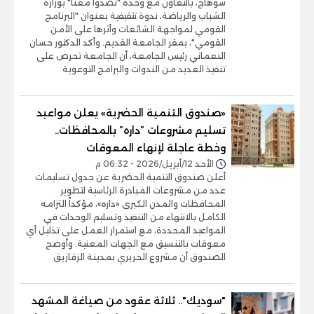
سوهاج، بالتعاون مع وحدة "تصدوا معنا" بوزارة
الشباب والرياضة، ندوة تثقيفية بعنوان "البرنامج
القومي لمواجهة الشائعات وأثرها على الأمن
القومي"، بمقر الجامعة القديم. وأكد الدكتور حسان
النعماني رئيس الجامعة، أن الجامعة تحرص على
تنفيذ العديد من الندوات والبرامج التوعوية
«صندوق التنمية الحضرية» يعلن مواعيد
تسليم مشروعات ”داره” بالمحافظات..
وخطة عاجلة لإنهاء المعوقات
الأحد 12/أبريل/2026 - 06:32 م
أعلن صندوق التنمية الحضرية عن جدول تسليمات
عدد من مشروعات المبادرة الرئاسية لتطوير
المحافظات والمدن الكبرى «داره»، مؤكداً التزامه
الكامل بالانتهاء من التنفيذ وتسليم الوحدات في
المواعيد المحددة، مع استمرار العمل على تذليل أي
معوقات بالتنسيق مع الجهات المعنية. وأوضح
الصندوق أن مشروع الحريري بمدينة الزقازيق
"سوديك".. ثلاثة عقود من صياغة المشهد