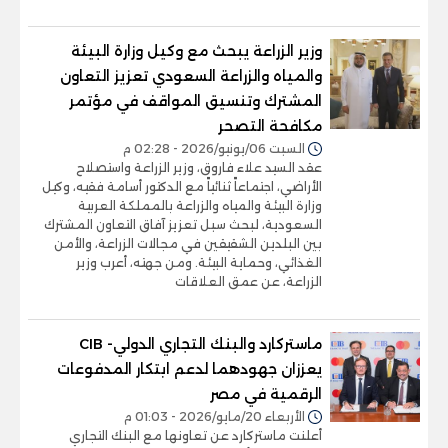
وزير الزراعة يبحث مع وكيل وزارة البيئة
والمياه والزراعة السعودي تعزيز التعاون
المشترك وتنسيق المواقف في مؤتمر
مكافحة التصحر
السبت 06/يونيو/2026 - 02:28 م
عقد السيد علاء فاروق، وزير الزراعة واستصلاح
الأراضي، اجتماعاً ثنائياً مع الدكتور أسامة فقيه، وكيل
وزارة البيئة والمياه والزراعة بالمملكة العربية
السعودية، لبحث سبل تعزيز آفاق التعاون المشترك
بين البلدين الشقيقين في مجالات الزراعة، والأمن
الغذائي، وحماية البيئة. ومن جهته، أعرب وزير
الزراعة، عن عمق العلاقات
ماستركارد والبنك التجاري الدولي- CIB
يعززان جهودهما لدعم ابتكار المدفوعات
الرقمية في مصر
الأربعاء 20/مايو/2026 - 01:03 م
أعلنت ماستركارد عن تعاونها مع البنك التجاري