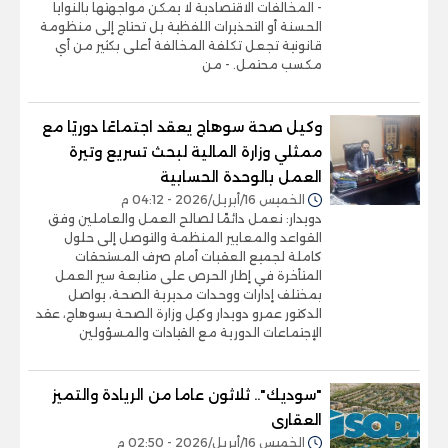
- المخالفات الاقتصادية لا يمكن مواجهتها بالنوايا
الحسنة أو التحذيرات اللفظية بل تحتاج إلى منظومة
قانونية تجعل تكلفة المخالفة أعلى بكثير من أي
مكسب محتمل. - من
وكيل صحة سوهاج يعقد اجتماعًا دوريًا مع
ممثلي وزارة المالية لبحث تسريع وتيرة
العمل بالوحدة الحسابية
الخميس 16/أبريل/2026 - 04:12 م
دويدار: نعمل دائمًا لصالح العمل والعاملين وفق
القواعد والمعايير المنظمة والتوصل إلى حلول
كاملة لجميع العقبات أمام صرف المستحقات
المتأخرة في إطار الحرص على متابعة سير العمل
بمختلف إدارات ووحدات مديرية الصحة، يواصل
الدكتور عمرو دويدار وكيل وزارة الصحة بسوهاج، عقد
الإجتماعات الدورية مع القيادات والمسؤولين
"سوديك".. ثلاثون عاما من الريادة والتميز
العقارى
الخميس 16/أبريل/2026 - 02:50 م