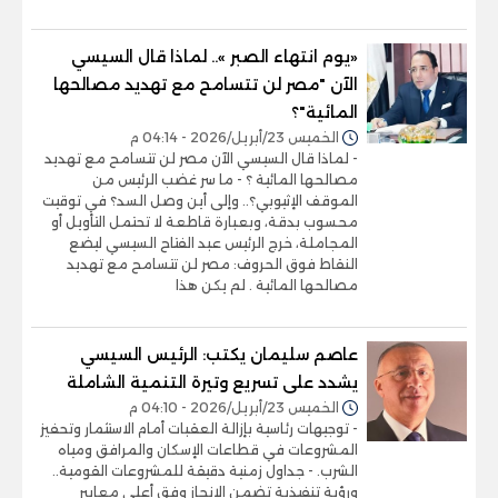
«يوم انتهاء الصبر ».. لماذا قال السيسي
الآن "مصر لن تتسامح مع تهديد مصالحها
المائية"؟
الخميس 23/أبريل/2026 - 04:14 م
- لماذا قال السيسي الآن مصر لن تتسامح مع تهديد
مصالحها المائية ؟ - ما سر غضب الرئيس من
الموقف الإثيوبي؟.. وإلى أين وصل السد؟ في توقيت
محسوب بدقة، وبعبارة قاطعة لا تحتمل التأويل أو
المجاملة، خرج الرئيس عبد الفتاح السيسي ليضع
النقاط فوق الحروف: مصر لن تتسامح مع تهديد
مصالحها المائية . لم يكن هذا
عاصم سليمان يكتب: الرئيس السيسي
يشدد على تسريع وتيرة التنمية الشاملة
الخميس 23/أبريل/2026 - 04:10 م
- توجيهات رئاسية بإزالة العقبات أمام الاستثمار وتحفيز
المشروعات في قطاعات الإسكان والمرافق ومياه
الشرب. - جداول زمنية دقيقة للمشروعات القومية..
ورؤية تنفيذية تضمن الإنجاز وفق أعلى معايير