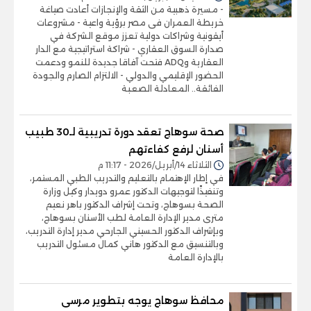
- مسيرة ذهبية من الثقة والإنجازات أعادت صياغة
خريطة العمران فى مصر برؤية واعية - مشروعات
أيقونية وشراكات دولية تعزز موقع الشركة في
صدارة السوق العقاري - شراكة استراتيجية مع الدار
العقارية وADQ فتحت آفاقا جديدة للنمو ودعمت
الحضور الإقليمي والدولي - الالتزام الصارم والجودة
الفائقة.. المعادلة الصعبة
صحة سوهاج تعقد دورة تدريبية لـ30 طبيب
أسنان لرفع كفاءتهم
الثلاثاء 14/أبريل/2026 - 11:17 م
في إطار الإهتمام بالتعليم والتدريب الطبي المستمر،
وتنفيذًا لتوجيهات الدكتور عمرو دويدار وكيل وزارة
الصحة بسوهاج، وتحت إشراف الدكتور باهر نعيم
مترى مدير الإدارة العامة لطب الأسنان بسوهاج،
وبإشراف الدكتور الحسيني الجارحي مدير إدارة التدريب،
وبالتنسيق مع الدكتور هاني كمال مسئول التدريب
بالإدارة العامة
محافظ سوهاج يوجه بتطوير مرسى