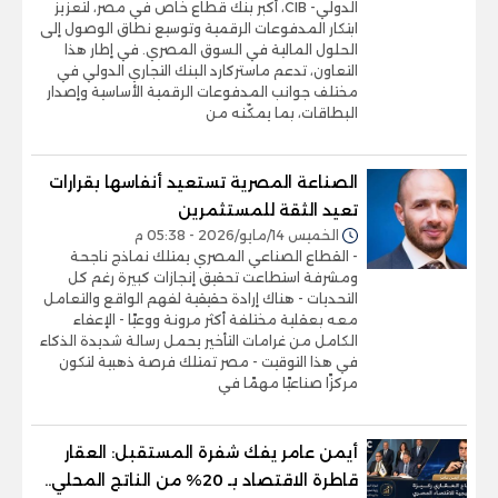
الدولي- CIB، أكبر بنك قطاع خاص في مصر، لتعزيز
ابتكار المدفوعات الرقمية وتوسيع نطاق الوصول إلى
الحلول المالية في السوق المصري. في إطار هذا
التعاون، تدعم ماستركارد البنك التجاري الدولي في
مختلف جوانب المدفوعات الرقمية الأساسية وإصدار
البطاقات، بما يمكّنه من
الصناعة المصرية تستعيد أنفاسها بقرارات
تعيد الثقة للمستثمرين
الخميس 14/مايو/2026 - 05:38 م
- القطاع الصناعي المصري يمتلك نماذج ناجحة
ومشرفة استطاعت تحقيق إنجازات كبيرة رغم كل
التحديات - هناك إرادة حقيقية لفهم الواقع والتعامل
معه بعقلية مختلفة أكثر مرونة ووعيًا - الإعفاء
الكامل من غرامات التأخير يحمل رسالة شديدة الذكاء
في هذا التوقيت - مصر تمتلك فرصة ذهبية لتكون
مركزًا صناعيًا مهمًا في
أيمن عامر يفك شفرة المستقبل: العقار
قاطرة الاقتصاد بـ 20% من الناتج المحلي..