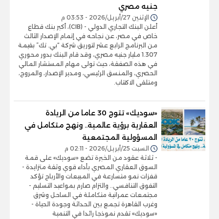
جنيه مصري
الإثنين 27/أبريل/2026 - 03:53 م
أعلن البنك التجاري الدولي - (CIB)، أكبر بنك قطاع
خاص في مصر، عن نجاحه في إتمام الإصدار الثالث
من البرنامج الرابع عشر لتوريق شركة “بي. تك” بقيمة
1.307 مليار جنيه مصري، وقد قام البنك بدور محوري
في هذه الصفقة، حيث تولى مهام المستشار المالي
الحصري، والمنسق الرئيسي، ومدير الإصدار، والمروج،
ومتلقى الاكتتاب.
«سوديك» تتوج 30 عاما من الريادة
العقارية برؤية عالمية.. ونهج متكامل في
المسؤولية المجتمعية
السبت 25/أبريل/2026 - 02:11 م
- ثلاثة عقود من الخبرة تضع «سوديك» على قمة
السوق العقاري المصري بأداء قوي وثقة متزايدة -
قفزات نمو متسارعة في المبيعات والأرباح تؤكد
التفوق التنافسي.. والتزام صارم بمواعيد التسليم -
مجتمعات عمرانية متكاملة في الساحل وشرق
وغرب القاهرة تجمع بين الحداثة وجودة الحياة -
«سوديك» تقدم نموذجا رائدا في التنمية