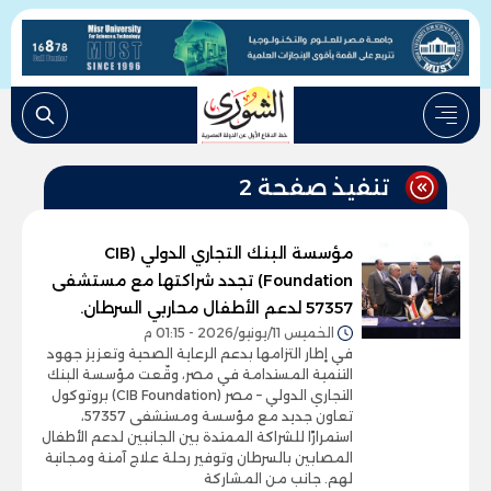
تنفيذ صفحة 2
مؤسسة البنك التجاري الدولي (CIB
Foundation) تجدد شراكتها مع مستشفى
57357 لدعم الأطفال محاربي السرطان.
الخميس 11/يونيو/2026 - 01:15 م
في إطار التزامها بدعم الرعاية الصحية وتعزيز جهود
التنمية المستدامة في مصر، وقّعت مؤسسة البنك
التجاري الدولي – مصر (CIB Foundation) بروتوكول
تعاون جديد مع مؤسسة ومستشفى 57357،
استمرارًا للشراكة الممتدة بين الجانبين لدعم الأطفال
المصابين بالسرطان وتوفير رحلة علاج آمنة ومجانية
لهم. جانب من المشاركة