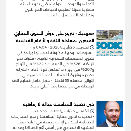
الكفاءة والجودة. - الدولة تمضي نحو بناء بيئة
حضارية حديثة تستجيب لاحتياجات المواطنين
وتطلعات المستقبل. دائما ما
«سوديك» تتربع على عرش السوق العقاري
المصري بمعادلة الثقة والأرقام القياسية
الخميس 23/أبريل/2026 - 04:04 م
- «سوديك».. وجهة موثوقة لعملائها ورائدة في
تطوير المجتمعات العمرانية الراقية. - قفزات نمو
تاريخية.. 326% في المبيعات و 422% في الأرباح
و207% في الإيرادات تعكس قوة الأداء. - الشركة
تتصدر مؤشر رضا العملاء للعام الخامس على
التوالي محققة 55 نقطة. - سجل حافل بتسليم آلاف
الوحدات في مواعيدها وفق أعلى درجات
حين تصبح المنافسة عدالة لا رفاهية
الخميس 23/أبريل/2026 - 03:55 م
- تعديلات قانون حماية المنافسة ومنع الممارسات
الاحتكارية انعكاس لإرادة حقيقية في إعادة ترتيب
المشهد الاقتصادي على أسس أكثر انضباطًا وعدالة.