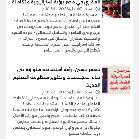
العقاري في مصر برؤية استراتيجية متكاملة
السبت 11/أبريل/2026 - 10:56 م
- مسيرة ممتدة فى تطوير مجتمعات عمرانية
عصرية تلبي احتياجات العملاء وتدعم جودة الحياة -
انتشار جغرافي متوازن يدعم تنوع المشروعات بين
غرب وشرق القاهرة والساحل الشمالي - جودة التنفيذ
والتخطيط عنصران أساسيان في مسيرة الشركة -
شراكات استراتيجية تعزز القدرة التنافسية وتدعم
خطط التوسع والنمو - أيمن عامر
جعفر حسين.. رؤية اقتصادية متوازنة بين
بناء المجتمعات وتطوير منظومة التعليم
الحديث
السبت 11/أبريل/2026 - 01:22 م
- «الربوة العقارية».. مشروعات تعتمد على التخطيط
المتوازن وتدعم القيمة الاستثمارية المستدامة. -
«كيان كولدج» و«جلوبال بارادايم».. منظومة تعليمية
حديثة تواكب متطلبات العصر وتنمي مهارات الأجيال.
- مالك مجموعة الربوة العقارية وصاحب مدارس
جلوبال بارادايم وكيان كولدج.. تنوع استثماري يعكس
رؤية شاملة تجمع