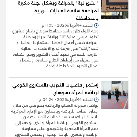
"الشورانية" بالمراغة ويشكل لجنة مكبرة
لمراجعة سلامة العبارات النهرية
بالمحافظة
الثلاثاء 14/أبريل/2026 - 11:05 م
وجه اللواء طارق راشد محافظ سوهاج بإدراج مشروع
تطوير مرسى عبارة "الشورانية" بمركز ومدينة
المراغة ضمن أعمال الخطة الاستثمارية الحالية. و
شدد "راشد" على سرعة تدبير الاعتمادات المالية
اللازمة للبدء في تنفيذ أعمال التطوير ورفع الكفاءة
فور الانتهاء من إجراءات الطرح مباشرة. وتشمل
أعمال التطوير المخططة إعادة
إستمرار فاعليات التدريب بالمشروع القومي
لرياضة المرأة بسوهاج
الثلاثاء 14/أبريل/2026 - 04:24 م
تواصل مديرية الشباب والرياضة بسوهاج، من خلال
الإدارة العامة للرياضة وبالتعاون مع الإدارة المركزية
للتنمية الرياضية، تنفيذ فعاليات التدريب ضمن
المشروع القومي لرياضة المرأة، والذي يهدف إلى
دعم المرأة المصرية وتشجيعها على ممارسة
الرياضة وتحسين اللياقة البدنية. ويتضمن المشروع