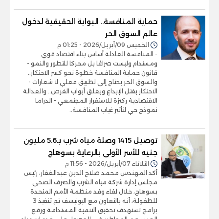
حماية المنافسة.. البوابة الحقيقية لدخول
عالم السوق الحر
الخميس 09/أبريل/2026 - 01:25 م
- المنافسة العادلة أساس بناء اقتصاد قوي
ومستدام وليست صراعًا بل محركا للتطور والنمو -
قانون حماية المنافسة خطوة نحو كسر الاحتكار..
والسوق الحر يحتاج إلى تطبيق فعلي لا شعارات -
الاحتكار يقتل الإبداع ويغلق أبواب الفرص.. والعدالة
الاقتصادية ركيزة للاستقرار المجتمعي - الدراما
نموذج حي لتأثير غياب المنافسة..
توصيل 1415 وصلة مياه شرب بـ5.6 مليون
جنيه للأسر الأولى بالرعاية بسوهاج
الثلاثاء 07/أبريل/2026 - 11:56 م
أكد المهندس محمد صلاح الدين عبدالغفار، رئيس
مجلس إدارة شركة مياه الشرب والصرف الصحى
بسوهاج، خلال لقاء وفد منظمة الأمم المتحدة
للطفولة، أنه بالتعاون مع اليونيسف تم تنفيذ 3
برامج تستهدف تحقيق التنمية المستدامة ورفع