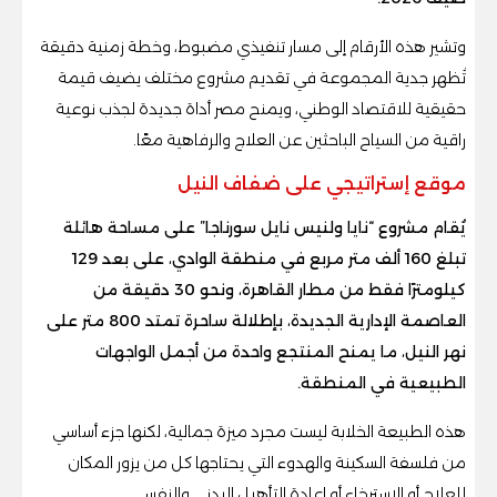
وتشير هذه الأرقام إلى مسار تنفيذي مضبوط، وخطة زمنية دقيقة
تُظهر جدية المجموعة في تقديم مشروع مختلف يضيف قيمة
حقيقية للاقتصاد الوطني، ويمنح مصر أداة جديدة لجذب نوعية
راقية من السياح الباحثين عن العلاج والرفاهية معًا.
موقع إستراتيجي على ضفاف النيل
يُقام مشروع “نايا ولنيس نايل سورناجا” على مساحة هائلة
تبلغ 160 ألف متر مربع في منطقة الوادي، على بعد 129
كيلومترًا فقط من مطار القاهرة، ونحو 30 دقيقة من
العاصمة الإدارية الجديدة، بإطلالة ساحرة تمتد 800 متر على
نهر النيل، ما يمنح المنتجع واحدة من أجمل الواجهات
الطبيعية في المنطقة.
هذه الطبيعة الخلابة ليست مجرد ميزة جمالية، لكنها جزء أساسي
من فلسفة السكينة والهدوء التي يحتاجها كل من يزور المكان
للعلاج أو الاسترخاء أو إعادة التأهيل البدني والنفسي.