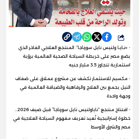
شارك
-
«نـايـا
ولنيس نايل سورناجا
"
: المنتجع العلاجي الفاخر الذي
يضع مصر على خريطة السياحة الصحية العالمية برؤية
استثمارية تتجاوز 3.5 مليار جنيه
-
مكسيم للاستثمار تكشف عن مشروع عملاق على ضفاف
النيل يجمع بين العلاج والرفاهية والضيافة العالمية في
وجهة واحدة
-
افتتاح منتجع “نايا
ولنيس نايل سورناجا
” قبل صيف 2026…
خطوة إستراتيجية تُعيد تعريف مفهوم السياحة العلاجية في
مصر والشرق الأوسط