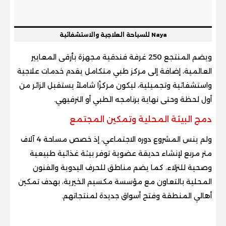
Naya للسياحة العلاجية والاستشفائية
ويضم المنتجع 250 غرفة فندقية مجهزة بأرقى المعايير
العالمية، إضافة إلى مركز طبي متكامل يقدم خدمات علاجية
واستشفائية وتجميلية، ليكون مركزًا شاملاً يستقبل الزائر من
أول لحظة وحتى نهاية برنامجه الطبي أو الترفيهي.
دمج البيئة المحلية وتمكين المجتمع
ولم ينس المشروع دوره الاجتماعي، إذ خصص مساحة 4 آلاف
متر مربع لإنشاء حديقة عضوية توفر بيئة غذائية طبيعية
وصحية للنزلاء، كما يضم مناطق للحرف اليدوية والفنون
المحلية بالتعاون مع مؤسسة مكسيم الخيرية، بهدف تمكين
أهالي المنطقة وفتح أسواق جديدة لمنتجاتهم.