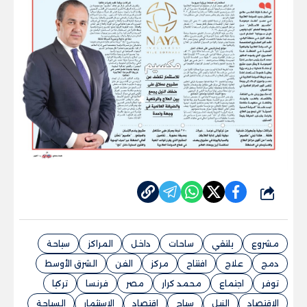
شارك
مشروع
يلتقي
ساحات
داخل
المراكز
سياحة
دمج
علاج
افتتاح
مركز
الفن
الشرق الأوسط
توفر
اجتماع
محمد كرار
مصر
فرنسا
تركيا
الاقتصاد
النيل
سياح
اقتصاد
الاستثمار
السياحة