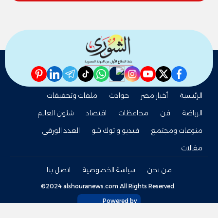
pinterest
linkedin
telegram
whatsapp
tiktok
instagram
nabd
youtube
twitter
facebook
الرئيسية
أخبار مصر
حوادث
ملفات وتحقيقات
الرياضة
فن
محافظات
اقتصاد
شئون العالم
منوعات ومجتمع
فيديو و توك شو
العدد الورقي
مقالات
من نحن
سياسة الخصوصية
اتصل بنا
©2024 alshouranews.com All Rights Reserved.
Powered by
tel