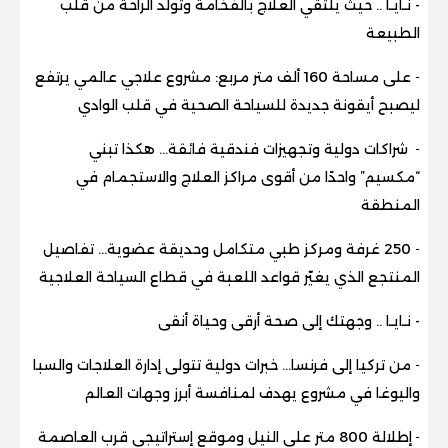
- نـايـا .. حيث يلتقي العلاج بالفخامة وتُولد الراحة من قلب
الطبيعة
-
على مساحة 160 ألف متر مربع: مشروع علاجي عالمي يرتفع
ليصبح أيقونة جديدة للسياحة الصحية في قلب الوادي
-
شراكات دولية وتجهيزات فندقية فائقة… هكذا تبني
“مكسيم” واحدًا من أقوى مراكز العلاج والاستجمام في
المنطقة
-
250 غرفة ومركز طبي متكامل وحديقة عضوية… تفاصيل
المنتجع الذي يغيّر قواعد اللعبة في قطاع السياحة العلاجية
- نـايـا .. وجهتك إلى صحة أرقى وحياة أنقى
-
من تركيا إلى فرنسا… خبرات دولية تتولى إدارة العلاجات والسبا
واليوغا في مشروع يهدف لمنافسة أبرز وجهات العالم
-
إطلالة 800 متر على النيل وموقع إستراتيجي قرب العاصمة