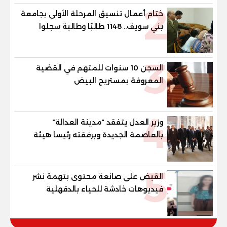
2
ختام أعمال تنسيق المرحلة الأولى بجامعة
بني سويف.. 1148 طالبًا وطالبة سجلوا
رغباتهم
3
السجن 10 سنوات للمتهم في القضية
المعروفة بمستريح البيض
4
وزير العدل يتفقد "مدينة العدالة"
بالعاصمة الجديدة وبرفقته رئيسا هيئة
قضايا الدولة وهيئة النيابة الإدارية
5
القبض على صانعة محتوى بتهمة نشر
فيديوهات خادشة للحياء بالدقهلية