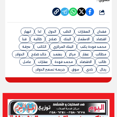
شارك
فقدان
العقارات
الطب
الدول
ادا
انهيار
اقتصاد
الاستثمار
البنك
صلاح
طالبة
قنا
محمد فودة يكتب
البنك المركزي
الكاتب
سرقة
مطالب
عقار
مركز
يعتمد
خالد صلاح
الدولار
طالب
الاقتصاد
محمد فودة
عقارات
عامل
رجال
نادي
سوق
جريمة تسعير الدولار