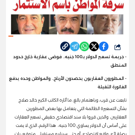
شارك
- جريمة تسعير الدولار بـ100 جنيه.. فوضى عقارية خارج حدود
المنطق
- المطورون العقاريون يحصدون الأرباح.. والمواطن وحده يدفع
الفاتورة الثقيلة
تابعت عن قرب، وباهتمام بالغ، ما أثاره الكاتب الكبير خالد صلاح
بشأن التسعيرة الظالمة التي يتعامل بها بعض المطورين
العقاريين والذين قرروا بلا سند اقتصادي حقيقي تسعير العقارات
على أساس أن الدولار يساوي 100 جنيه، هذا الرقم، الذي لا يمت
بصلة لأي واقع اقتصادي أو حتى سيناريو مستقبلي متوقع، بات