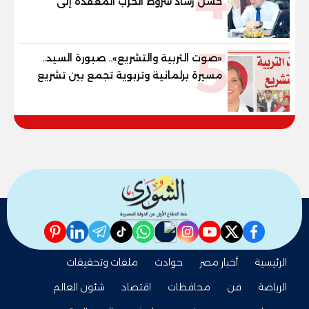
حسن رشاد شروط الحرب المعقدة إلى
"خارطة طريق" للانسحاب والإعمار؟
5
«صوت التربية والتشريع».. صبورة السيد..
مسيرة برلمانية وتربوية تجمع بين تشريع
القوانين وصناعة الأجيال لبناء الإنسان
المصري
pinterest
linkedin
telegram
whatsapp
tiktok
instagram
nabd
youtube
twitter
facebook
الرئيسية
أخبار مصر
حوادث
ملفات وتحقيقات
الرياضة
فن
محافظات
اقتصاد
شئون العالم