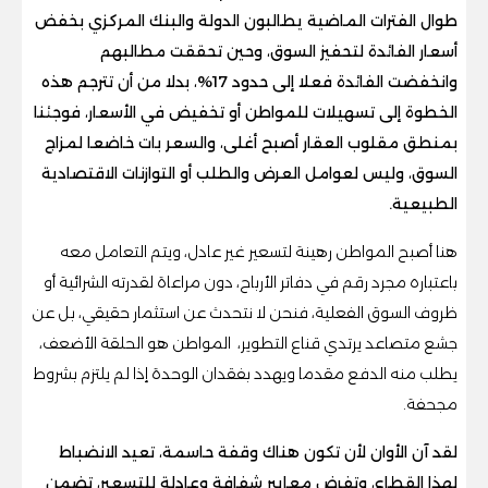
طوال الفترات الماضية يطالبون الدولة والبنك المركزي بخفض
أسعار الفائدة لتحفيز السوق، وحين تحققت مطالبهم
وانخفضت الفائدة فعلا إلى حدود 17%، بدلا من أن تترجم هذه
الخطوة إلى تسهيلات للمواطن أو تخفيض في الأسعار، فوجئنا
بمنطق مقلوب العقار أصبح أغلى، والسعر بات خاضعا لمزاج
السوق، وليس لعوامل العرض والطلب أو التوازنات الاقتصادية
الطبيعية.
هنا أصبح المواطن رهينة لتسعير غير عادل، ويتم التعامل معه
باعتباره مجرد رقم في دفاتر الأرباح، دون مراعاة لقدرته الشرائية أو
ظروف السوق الفعلية، فنحن لا نتحدث عن استثمار حقيقي، بل عن
جشع متصاعد يرتدي قناع التطوير، المواطن هو الحلقة الأضعف،
يطلب منه الدفع مقدما ويهدد بفقدان الوحدة إذا لم يلتزم بشروط
مجحفة.
لقد آن الأوان لأن تكون هناك وقفة حاسمة، تعيد الانضباط
لهذا القطاع، وتفرض معايير شفافة وعادلة للتسعير، تضمن