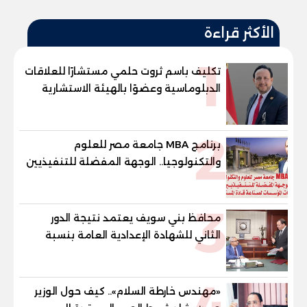
الأكثر قراءة
1
تكليف باسم ثروت حلمي مستشارًا للعلاقات
الدبلوماسية وعضوًا بالهيئة الاستشارية
العليا لمنظمة «جاد جمينت يوإن»
2
برنامج MBA جامعة مصر للعلوم
والتكنولوجيا.. الوجهة المفضلة للتنفيذيين
وقيادات المؤسسات لصناعة قادة
المستقبل
3
محافظ بني سويف يعتمد نتيجة الدور
الثاني للشهادة الإعدادية العامة بنسبة
79.9% نظامي ...و69.55% منازل.. و70.56%
للمهنية .. و100% للصُم وضعاف السمع
4
والنور للمكفوفين
«مهندس خارطة السلام».. كيف حول الوزير