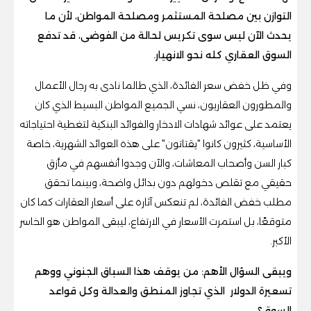
التوازن بين مصلحة المستثمر ومصلحة المواطن، لأن ما
يحدث الآن ليس سوى تكريس لحالة من الفوضى، قد تدفع
السوق العقاري كله نحو الانهيار.
وفي ظل خفض سعر الفائدة، الذي طالما نادى به رجال الأعمال
والمطورون العقاريون، نسي الجميع المواطن البسيط الذي كان
يعتمد على عوائد شهادات الادخار والفوائد البنكية لتغطية احتياجاته
الأساسية، كثيرون كانوا "يقتاتون" على هذه العوائد الشهرية، خاصة
كبار السن وأصحاب المعاشات، والآن وجدوا أنفسهم في مأزق
حقيقي مع تقلص دخولهم دون بدائل واضحة، وبينما تحقق
مطلب خفض الفائدة، لم تنعكس آثاره على أسعار العقارات كما كان
متوقعًا، بل استمرت الأسعار في الارتفاع، ليبقى المواطن هو الخاسر
الأكبر.
ويبقى السؤال الأهم: من يوقف هذا السباق الجنوني ووهم
تسعيرة الدولار الذي تجاوز المنطق والعدالة وكل قواعد
السوق؟.