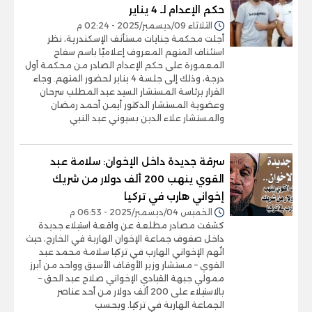
حكم الإعدام لـ 4 يناير
الثلاثاء 09/ديسمبر/2025 - 02:24 م
أجلت محكمة جنايات مستأنف الإسكندرية، نظر
استئناف المتهم المعروف إعلاميًا باسم سفاح
المعمورة على حكم الإعدام الصادر من محكمة أول
درجة، وذلك إلى جلسة 4 يناير لحضور المتهم. وجاء
القرار برئاسة المستشار السيد عبد المطلب سرحان
وعضوية المستشار الدكتور أيمن أحمد رمضان
والمستشار علاء الدين بسيوني عبد النبي
سرقة جديدة داخل الإخوان: سلامة عبد
القوي ينهب 200 ألف دولار من شريك
إخواني هارب في تركيا
الخميس 04/ديسمبر/2025 - 06:53 م
كشفت مصادر مطلعة عن واقعة استيلاء جديدة
داخل صفوف جماعة الإخوان الهاربة في الخارج، حيث
اتُهم الإخواني الهارب في تركيا سلامة محمد عبد
القوي – مستشار وزير الأوقاف الأسبق وواحد من أبرز
ممولي جبهة القيادي الإخواني صلاح عبد الحق –
بالاستيلاء على 200 ألف دولار من أحد عناصر
الجماعة الهاربة في تركيا. وبحسب