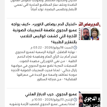
النكران والجحود المظلم. وبموجب نصوص القانون
النافذة وخلف ستار المطامع المادية التي تعمي
الأبصار وتطمس البصيرة، تولد أحياناً
«اغتيال الدم برصاص التزوير».. «كيف يواجه
عمرو الدجوي عاصفة التسريبات الصوتية
الأخيرة التي كشفت كواليس التلاعب
بالتقارير الطبية؟
السبت 18/يوليو/2026 - 03:22 م
- نهاية التضليل.. الرواية الرسمية لعمرو الدجوي
تتبخر أمام بث الرأي العام وفضيحة شراء الذمم
الطبية. - من نفي التزوير إلى مصيدة الصوت..
التسجيلات السرية تضع عمرو الدجوي في مواجهة
زلزال جنائي - لماذا فجرت التسريبات الصوتية الأخيرة
موجة تعاطف واسعة مع الجدة في معركتها
القضائية؟ - من فبركة السطور
عمرو الدجوي.. حرب الابتزاز العلني
الإثنين 13/يوليو/2026 - 10:50 م
- لماذا يسعى عمرو الدجوي لتصعيد الأزمة وتشويه