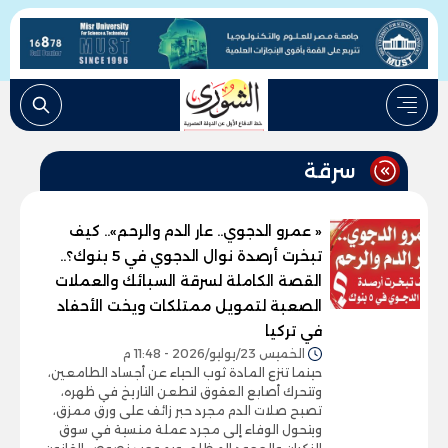
سرقة
« عمرو الدجوي.. عار الدم والرحم».. كيف
تبخرت أرصدة نوال الدجوي في 5 بنوك؟..
القصة الكاملة لسرقة السبائك والعملات
الصعبة لتمويل ممتلكات ويخت الأحفاد
في تركيا
الخميس 23/يوليو/2026 - 11:48 م
حينما تنزع المادة ثوب الحياء عن أجساد الطامعين،
وتتحرك أصابع العقوق لتطعن التاريخ في ظهره،
تصبح صلات الدم مجرد حبر زائف على ورق ممزق،
ويتحول الوفاء إلى مجرد عملة منسية في سوق