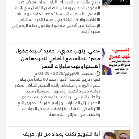
تاريخ عائلته عبر الميديا؟ - الرأي العام ينتفض ضد
العقوق المعلن ويعلن التضامن الكامل مع رائدة
التعليم. - البلاغات الرسمية تحاصر الحفيد بتهم نشر
الأكاذيب والابتزاز الإلكتروني. حينما تتجرد المشاعر
الإنسانية من أقدس معانيها، وتتحول صلة الرحم إلى
مجرد أرقام
«دمي.. ينهب عمري».. حفيد "سيدة عقول
مصر" يتحالف مع الأفاعي لتجريدها من
أهليتها ونهب مليارات العمر
الخميس 09/يوليو/2026 - 03:09 م
اغتيال تاريخ صانعة الأجيال بعد 60 عاماً من بناء
عقول الوزراء والعلماء.. رائدة التعليم الخاص بمصر
تواجه جحود الصغار وعقوق السوشيال ميديا..
والطب النفسي يرد اعتبارها ويفضح زيف دعوى
الحجر. زلزال المليارات يهز إمبراطورية الدجوي تتبع
الأثر المالي يكشف لغز اختفاء ملايين الدولارات
والذهب من الخزائن الشخصية
أية الشويخ تكتب بمداد من نار : خريف