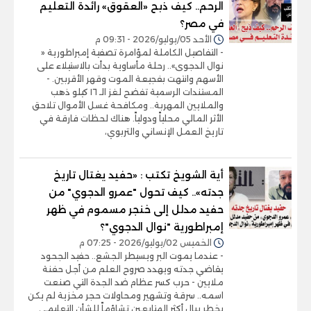
الرحم.. كيف ذبح «العقوق» رائدة التعليم
في مصر؟
الأحد 05/يوليو/2026 - 09:31 م
- التفاصيل الكاملة لمؤامرة تصفية إمبراطورية «
نوال الدجوى».. رحلة مأساوية بدأت بالاستيلاء على
الأسهم وانتهت بفجيعة الموت وقهر الأقربين. -
المستندات الرسمية تفضح لغز الـ ١٦ كيلو ذهب
والملايين المهربة.. ومكافحة غسل الأموال تلاحق
الأثر المالي محلياً ودولياً. هناك لحظات فارقة في
تاريخ العمل الإنساني والتربوي،
أية الشويخ تكتب : «حفيد يغتال تاريخ
جدته».. كيف تحول "عمرو الدجوي" من
حفيد مدلل إلى خنجر مسموم في ظهر
إمبراطورية "نوال الدجوي"؟
الخميس 02/يوليو/2026 - 07:25 م
- عندما يموت البر ويسيطر الجشع.. حفيد الجحود
يقاضي جدته ويهدد صروح العلم من أجل حفنة
ملايين - حرب كسر عظام ضد الجدة التي صنعت
اسمه.. سرقة وتشهير ومحاولات حجر مخزية لم يكن
يخطر ببال أكثر المتابعين تشاؤماً للشأن التعليمي