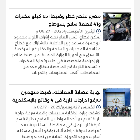
مصرع عنصر خطر وضبط 651 كيلو مخدرات
و41 قطعة سلاح بسوهاج
الإثنين 01/ديسمبر/2025 - 06:27 م
تمكن قطاع الأمن العام تحت إشراف اللواء محمود
أبو عمرة مساعد وزير الداخلية، بالاشتراك مع قطاع
مكافحة المخدرات والأسلحة والذخائر غير المرخصة،
بالتنسيق مع أجهزة الوزارة المعنية، من ضبط عناصر
بؤر إجرامية متخصصة في جلب وتجارة المخدرات
والأسلحة النارية غير المرخصة بنطاق عدد من
المحافظات. أكدت المعلومات والتحريات
نهاية عصابة المغافلة.. ضبط متهمين
سرقوا دراجات نارية فى 4 وقائع بالإسكندرية
الخميس 27/نوفمبر/2025 - 02:17 م
كشفت وزارة الداخلية ملابسات واقعة سرقة دراجة
نارية تقدم بها أحد المواطنين، المقيم بدائرة قسم
شرطة ثان الرمل في محافظة الإسكندرية، بعد
تعرضه لسرقة دراجته أثناء توقفها أسفل مسكنه.
أسفرت جهود الأجهزة الأمنية عن تحديد وضبط