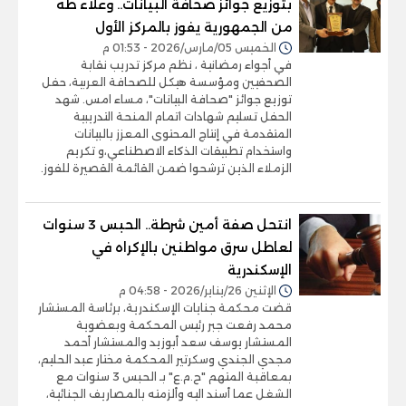
بتوزيع جوائز صحافة البيانات.. وعلاء طه
من الجمهورية يفوز بالمركز الأول
الخميس 05/مارس/2026 - 01:53 م
في أجواء رمضانية ، نظم مركز تدريب نقابة
الصحفيين ومؤسسة هيكل للصحافة العربية، حفل
توزيع جوائز "صحافة البيانات"، مساء امس. شهد
الحفل تسليم شهادات اتمام المنحة التدريبية
المتقدمة في إنتاج المحتوى المعزز بالبيانات
واستخدام تطبيقات الذكاء الاصطناعي،و تكريم
الزملاء الذين ترشحوا ضمن القائمة القصيرة للفوز.
انتحل صفة أمين شرطة.. الحبس 3 سنوات
لعاطل سرق مواطنين بالإكراه في
الإسكندرية
الإثنين 26/يناير/2026 - 04:58 م
قضت محكمة جنايات الإسكندرية، برئاسة المستشار
محمد رفعت جبر رئيس المحكمة وبعضوية
المستشار يوسف سعد أبوزيد والمستشار أحمد
مجدي الجندي وسكرتير المحكمة مختار عبد الحليم،
بمعاقبة المتهم "ح.م.ع" بـ الحبس 3 سنوات مع
الشغل عما أسند اليه وألزمته بالمصاريف الجنائية،