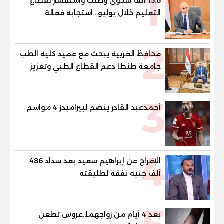
1
15.8 ألف شكوى وطلب واستفسار لقطاع
التعليم خلال يوليو.. استجابة فعالة
لشكاوى الطلاب وأولياء الأمور
2
محافظ الغربية يبحث مع عميد كلية الطب
جامعة طنطا دعم القطاع الطبي وتعزيز
الاستفادة من الخبرات الأكاديمية
3
أحمدعبد القادر ينضم لبيراميدز 4 مواسم
4
الإفراج عن إبراهيم سعيد بعد سداد 486
ألف جنيه نفقة لطليقته
بعد 4 أيام من زواجهما..عروس تطعن