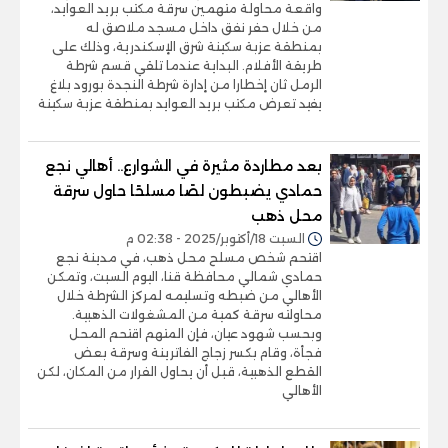
واقعة محاولة متهمين سرقة مكتب بريد العوايد،
من خلال حفر نفق داخل مسجد ملاصق له
بمنطقة عزبة سكينة شرق الإسكندرية، وذلك على
طريقة الأفلام. البداية عندما تلقي قسم شرطة
الرمل ثان إخطارا من إدارة شرطة النجدة بورود بلاغ
يفيد تعرض مكتب بريد العوايد بمنطقة عزبة سكينة
بعد مطاردة مثيرة في الشوارع.. أهالي نجع
حمادي يضبطون لصًا مسلحًا حاول سرقة
محل ذهب
السبت 18/أكتوبر/2025 - 02:38 م
اقتحم شخص مسلح محل ذهب، في مدينة نجع
حمادي شمالي محافظة قنا، اليوم السبت، وتمكن
الأهالي من ضبطه وتسليمه لمركز الشرطة خلال
محاولته سرقة كمية من المشغولات الذهبية.
وبحسب شهود عيان، فإن المتهم اقتحم المحل
فجأة، وقام بكسر زجاج الفاترينة وسرقة بعض
القطع الذهبية، قبل أن يحاول الفرار من المكان، لكن
الأهالي