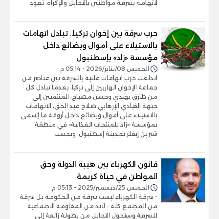
لاتهامه بسرقة مواطنين بالتحايل والإكراه. تعود
حرب سرقة بين إخوان تركيا.. تبادل اتهامات
بالاستيلاء على أموال وبضائع داخل
مؤسسة «زاد» بإسطنبول
الخميس 08/يناير/2026 - 05:14 م
اندلعت حرب اتهامات علنية بالسرقة بين عناصر من
جماعة الإخوان الهاربين إلى تركيا، بعدما تبادل كل
من طارق بهيدي وحسن مصباح، المنتميين إلى
جبهة القيادي الإرهابي صلاح عبد الحق، الاتهامات
بالاستيلاء على أموال وبضائع داخل أروقة ما يُسمى
بمؤسسة «زاد للمنتجات الغذائية» في منطقة
شيرين إيفلر بمدينة إسطنبول. وبحسب
قانون الكهرباء بين هيبة الدولة وحق
المواطن في حياة كريمة
الخميس 25/ديسمبر/2025 - 05:13 م
- سرقة الكهرباء ليست سرقة من الحكومة بل سرقة
من المجتمع كله - لابد من المقاومة الاجتماعية
للسرقة وسيتحول التحايل من بطولة زائفة إلى