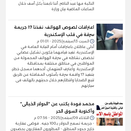
النائبة مها عبد الناصر، أننا تابعنا بكل أسف خلال
الساعات الماضية بيان وزارة
اعترافات لصوص الهواتف: نفذنا 17 جريمة
سرقة في قلب الإسكندرية
السبت 13/سبتمبر/2025 - 01:01 م
أدلى عاطلان باعترافات أمام النيابة العامة في
الإسكندرية، تفيد قيامهما بتكوين تشكيل عصابي
تخصص نشاطه في سرقة الهواتف المحمولة من
المواطنين في مناطق مختلفة بمحافظة
الإسكندرية. واعترف المتهمان، أحدهما مسجل خطر،
بتنفيذ 17 واقعة سرقة بأسلوب المغافلة عن طريق
تتبع الضحايا وانتظارهم خلال حديثهم بالهاتف فى
سيارتهم
محمد فودة يكتب عن "الدولار الخيالى"
وأكذوبة السوق الحر
الثلاثاء 09/سبتمبر/2025 - 07:56 م
- جريمة تسعير الدولار بـ100 جنيه.. فوضى عقارية
خارج حدود المنطق - المطورون العقاريون يحصدون