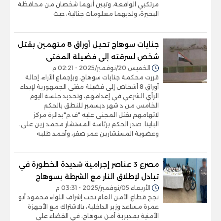
مرتكبي الواقعة، وتبين أنهما شخصان من محافظة
البحيرة، ولديهما معلومات جنائية، حيث
جنايات سوهاج تحيل أوراق 8 متهمين بقتل
شخص لسرقته إلى فضيلة المفتى
الخميس 20/نوفمبر/2025 - 02:21 م
قررت محكمة جنايات سوهاج، وبإجماع الآراء، إحالة
أوراق 8 أشخاص إلى فضيلة مفتى الجمهورية لإبداء
الرأي الشرعي في إعدامهم، وتحديد جلسة اليوم
الخامس من د شهر ديسمبر للنطق بالحكم
لاتهامهم بقتل المجنى عليه "ف.م"بدائرة مركز
البلينا. صدر الحكم برئاسة المستشار محمد زين على،
وعضوية المستشارين عمر صقر، وأحمد طلبه
مصرع 3 عناصر إجرامية شديدة الخطورة في
تبادل لإطلاق النار مع الشرطة بسوهاج
الأربعاء 05/نوفمبر/2025 - 03:31 م
نجح قطاع الأمن العام تحت إشراف اللواء محمود أبو
عمرة مساعد وزير الداخلية، بالاشتراك مع الأجهزة
الأمنية بمديرية أمن سوهاج، في القضاء على