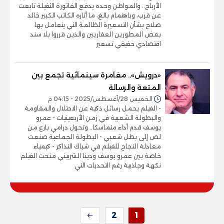
الأرباح.. والمواطن وحده يدفع الفاتورة الثقيلة تابعت
عن قرب، وباهتمام بالغ، ما أثاره الكاتب الكبير خالد
صلاح بشأن التسعيرة الظالمة التي يتعامل بها
بعض المطورين العقاريين والذين قرروا بلا سند
اقتصادي حقيقي تسعير
«درويش».. مغامرة سينمائية تجمع بين
المتعة والرسالة
الخميس 28/أغسطس/2025 - 04:15 م
- الفيلم يحمل رسائل ذكية عن الاحتلال والمقاومة
والبطولة الشعبية في زمن الأربعينيات - عمرو
يوسف قدم أداء متماسكا.. وتحول درامي بارع من
لص إلى بطل شعبي - البطولة الجماعية صنعت
معادلة النجاح للفيلم في شباك التذاكر - كيمياء
خاصة بين عمرو يوسف ودينا الشربيني منحت الفيلم
نكهة وجاذبية رغم التحديات التي
2
1