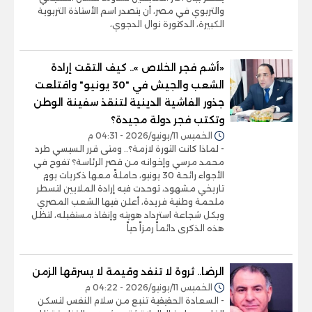
والتربوي في مصر، أن يتصدر اسم الأستاذة التربوية
الكبيرة، الدكتورة نوال الدجوي،
«أشم فجر الخلاص ».. كيف التقت إرادة
الشعب والجيش في "30 يونيو" واقتلعت
جذور الفاشية الدينية لتنقذ سفينة الوطن
وتكتب فجر دولة مجيدة؟
الخميس 11/يونيو/2026 - 04:31 م
- لماذا كانت الثورة لازمة؟.. ومتى قرر السيسي طرد
محمد مرسي وإخوانه من قصر الرئاسة؟ تفوح في
الأجواء رائحة 30 يونيو، حاملةً معها ذكريات يومٍ
تاريخي مشهود، توحدت فيه إرادة الملايين لتسطر
ملحمة وطنية فريدة، أعلن فيها الشعب المصري
وبكل شجاعة استرداد هويته وإنقاذ مستقبله، لتظل
هذه الذكرى دائماً رمزاً حياً
الرضا.. ثروة لا تنفد وقيمة لا يسرقها الزمن
الخميس 11/يونيو/2026 - 04:22 م
- السعادة الحقيقية تنبع من سلام النفس لتسكن