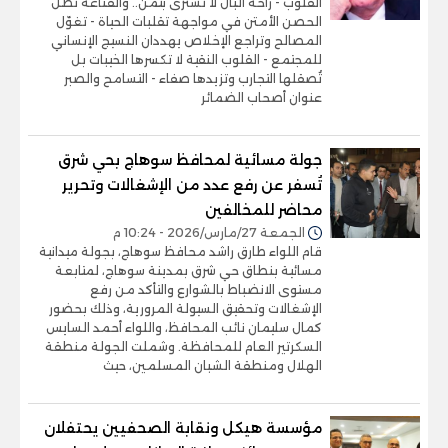
القلوب - راحة البال لا تشترى بثمن.. والقناعة تظل
الحصن الأمتن في مواجهة تقلبات الحياة - تغوّل
المصالح وتراجع الإخلاص يهددان النسيج الإنساني
للمجتمع - القلوب النقية لا تكسرها الخيبات بل
تُصقلها التجارب وتزيدها صفاء - التسامح والصبر
عنوان أصحاب الضمائر
جولة مسائية لمحافظ سوهاج بحي شرق
تُسفر عن رفع عدد من الإشغالات وتحرير
محاضر للمخالفين
الجمعة 27/مارس/2026 - 10:24 م
قام اللواء طارق راشد محافظ سوهاج، بجولة ميدانية
مسائية بنطاق حي شرق بمدينة سوهاج، لمتابعة
مستوى الانضباط بالشوارع والتأكد من رفع
الإشغالات وتحقيق السيولة المرورية، وذلك بحضور
كمال سليمان نائب المحافظ، واللواء أحمد السايس
السكرتير العام للمحافظة. وشملت الجولة منطقة
الهلال ومنطقة الشبان المسلمين، حيث
مؤسسة هيكل ونقابة الصحفيين يحتفلان