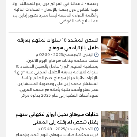
وصمة - لا عدالة في الفواتير دون ردع للمخالف.. ولا
هيبة للقانون دون رحمة بالإنسان - العدادات الذكية
وأنظمة القراءة الدقيقة ليستا مجرد تطوير إداري بل
هما سلاح ضد الفوضى
السجن المشدد 10 سنوات لمتهم بسرقة
طفل بالإكراه في سوهاج
الإثنين 15/ديسمبر/2025 - 02:59 م
قضت محكمة جنايات سوهاج، اليوم الاثنين،
بمعاقبة المتهم "ا.م.ر" عامل بالسجن المشدد 10
سنوات لاتهامه بسرقة الطفل المجنى عليه "ج.ع.ا"
بالإكراه بدائرة مركز سوهاج. صدر الحكم برئاسة
المستشار محمد زين على وعضوية المستشارين
عمر صقر وأحمد طلبة بأمانة سر محمد العربي.
تعود أحداث القضية إلى عام 2025 بدائرة مركز
جنايات سوهاج تحيل أوراق فكهانى متهم
بقتل شخص لسرقته إلى المفتى
الأحد 14/ديسمبر/2025 - 03:48 م
قررت محكمة جنايات سوهاج، اليوم الأحد، وبإجماع