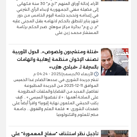
الآراء، إحالة أوراق المتهم "ا.ج.م" 30 سنة فكهانى
إلى فضيلة مفتي الجمهورية لإبداء الرأي الشرعي
في إعدامه وتحديد جلسة اليوم الخامس من دور
شهر يناير للنطق بالحكم لاتهامه بقتل المجنى عليه
"م .ن.ع.م" بدائرة مركز سوهاج. صدر الحكم برئاسة
المستشار محمد زين على
«قتلة ومتشردون ولصوص».. الدول الأوربية
تصنف الإخوان منظمة إرهابية واتهامات
بالسرقة لـ «قيادي هارب»
الأربعاء 10/ديسمبر/2025 - 04:24 م
تنشر جريدة الشورى في عددها الصادر غدا الخميس
الموافق 11-12-2025 من الجريدة المطبوعة
تفاصيل العديد من القضايا،والملفات المطروحة
على الساحة،أهمها : « لا تغضبوا السيسي » .. كيف
يكتب الحبشي الملعون نهاية إثيوبيا؟ واقرأ أيضاً على
صفحات الشورى: ◄ قلعة العلم والتفوق .. جامعة
مصر للعلوم والتكنولوجيا
تأجيل نظر استئناف "سفاح المعمورة" على