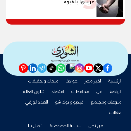
5
عريسها بالفيوم
pinterest
linkedin
telegram
whatsapp
tiktok
instagram
nabd
youtube
twitter
facebook
الرئيسية
أخبار مصر
حوادث
ملفات وتحقيقات
الرياضة
فن
محافظات
اقتصاد
شئون العالم
منوعات ومجتمع
فيديو و توك شو
العدد الورقي
مقالات
من نحن
سياسة الخصوصية
اتصل بنا