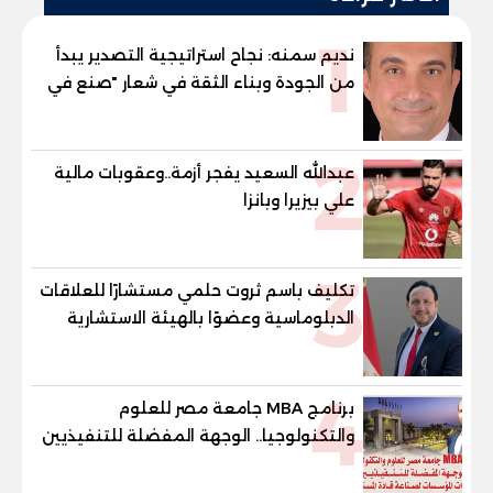
1
نديم سمنه: نجاح استراتيجية التصدير يبدأ
من الجودة وبناء الثقة في شعار "صنع في
مصر"
2
عبدالله السعيد يفجر أزمة..وعقوبات مالية
علي بيزيرا وبانزا
3
تكليف باسم ثروت حلمي مستشارًا للعلاقات
الدبلوماسية وعضوًا بالهيئة الاستشارية
العليا لمنظمة «جاد جمينت يوإن»
4
برنامج MBA جامعة مصر للعلوم
والتكنولوجيا.. الوجهة المفضلة للتنفيذيين
وقيادات المؤسسات لصناعة قادة
المستقبل