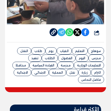
شارك
سوهاج
التعليم
الغياب
يوم
طلاب
النقل
مدرس
اليوم
الفصول
الطلاب
تنفيذ
التعليمات الوزارية
مدرسة
القيادة السياسية
محافظ
التزام
زيارة
نقل
العملية
الابتدائي
الابتدائية
فاضل النحاس
الأكثر قراءة