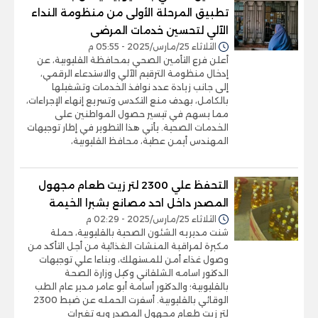
تطبيق المرحلة الأولى من منظومة النداء
الآلي لتحسين خدمات المرضى
الثلاثاء 25/مارس/2025 - 05:55 م
أعلن فرع التأمين الصحي بمحافظة القليوبية، عن
إدخال منظومة الترقيم الآلي والاستدعاء الرقمي،
إلى جانب زيادة عدد نوافذ الخدمات وتشغيلها
بالكامل، بهدف منع التكدس وتسريع إنهاء الإجراءات،
مما يسهم في تيسير حصول المواطنين على
الخدمات الصحية. يأتي هذا التطوير في إطار توجيهات
المهندس أيمن عطية، محافظ القليوبية،
التحفظ علي 2300 لتر زيت طعام مجهول
المصدر داخل احد مصانع بشبرا الخيمة
الثلاثاء 25/مارس/2025 - 02:29 م
شنت مديريه الشئون الصحية بالقليوبية، حملة
مكبرة لمراقبة المنشات الغذائية من أجل التأكد من
وصول غذاء أمن للمستهلك، وبناءا علي توجيهات
الدكتور اسامه الشلقاني وكيل وزارة الصحة
بالقليوبية؛ والدكتور أسامة أبو عامر مدير عام الطب
الوقائي بالقليوبية. أسفرت الحمله عن ضبط 2300
لتر زيت طعام مجهول المصدر وبه تغيرات