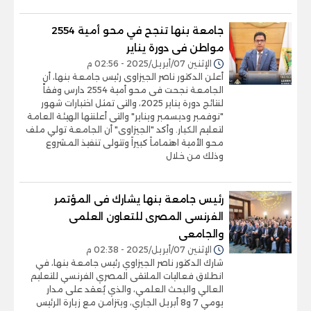
جامعة بنها تنجح في محو أمية 2554
مواطن فى دورة يناير
الإثنين 07/أبريل/2025 - 02:56 م
أعلن الدكتور ناصر الجيزاوى رئيس جامعة بنها، أن
الجامعة نجحت فى محو أمية 2554 دارس وفقاً
لنتائج دورة يناير 2025، والتى تمثل اختبارات شهور
"نوفمبر وديسمبر ويناير" والتى أعلنتها الهيئة العامة
لتعليم الكبار. وأكد "الجيزاوى" أن الجامعة تولي ملف
محو الأمية اهتماماَ كبيراَ وتتولى تنفيذ المشروع
وذلك من خلال
رئيس جامعة بنها يشارك فى المؤتمر
الفرنسى المصرى للتعاون العلمى
والجامعى
الإثنين 07/أبريل/2025 - 02:38 م
شارك الدكتور ناصر الجيزاوي رئيس جامعة بنها، في
انطلاق فعاليات الملتقى المصري الفرنسي للتعليم
العالي والبحث العلمي، والذي يُعقد على مدار
يومي 7 و8 أبريل الجاري، ويتزامن مع زيارة الرئيس