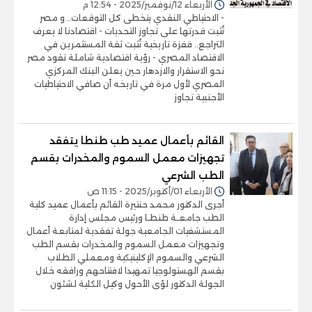
الأربعاء 12/نوفمبر/2025 - 12:54 م
- الاحتياطي النقدي يتخطى كل التوقعات.. و مصر
تُثبت قدرتها على تجاوز التحديات - اقتصادنا لا يعرف
التراجع.. قفزة تاريخية تُثبت ثقة المستثمرين في
الاقتصاد المصري - رؤية اقتصادية شاملة تقود مصر
نحو الاستقرار والازدهار حين يعلن البنك المركزي
المصري لأول مرة في تاريخه أن صافي الاحتياطيات
الأجنبية تجاوز
القائم بأعمال عميد طب طنطا يتفقد
تجهيزات معمل السموم والمخدرات بقسم
الطب الشرعي
الأربعاء 01/أكتوبر/2025 - 11:15 ص
أجرى الدكتور محمد حنتيرة القائم بأعمال عميد كلية
الطب جامعـة طنطـا ورئيس مجلس إدارة
المستشفيات الجامعية جولة تفقدية لمتابعة أعمال
وتجهيزات معمل السموم والمخدرات بقسم الطب
الشرعي والسموم الإكلينيكية ومعملي الطلاب
بقسم الهستولوجيا تمهيدا لافتتاحهم ورافقه خلال
الجولة الدكتور لؤى الأحول وكيل الكلية لشئون