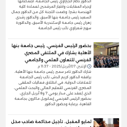
الدكتور ناصر الجيزاوي رئيس الجامعة، اجتماعاتها
لإجراء المقابلات واختيار المرشحين لعمادة كلية
الهندسة بشبرا. وضمت اللجنة كل من الدكتور جمال
السعيد رئيس جامعة بنها الأسبق، والدكتور رشدى
زهران رئيس جامعة الإسكندرية الأسبق، والدكتورة
سهير شعراوي نائب رئيس الجامعة
بحضور الرئيس الفرنسي.. رئيس جامعة بنها
الأهلية يشارك في الملتقى المصري
الفرنسي للتعاون العلمي والجامعي
الإثنين 07/أبريل/2025 - 11:37 م
شارك الدكتور تامر سمير، رئيس جامعة بنها الأهلية،
يرافقه الدكتور كريم الدش، نائب رئيس الجامعة
للعلاقات الدولية، في انطلاق فعاليات الملتقى
المصري الفرنسي للتعليم العالي والبحث العلمي،
الذي يُعقد على مدار يومي 7 و8 أبريل الجاري،
بحضور الرئيس الفرنسي إيمانويل ماكرون بجامعة
القاهرة، برعاية وحضور الدكتور
لمايو المقبل.. تأجيل محاكمة صاحب محل