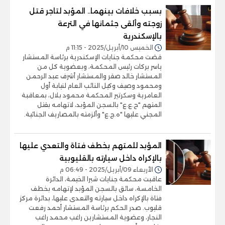
بسبب خلافات بينهما.. المؤبد لتاجر قتل
زوجته وألقى جثمانها في الترعة
بالإسكندرية
الخميس 10/أبريل/2025 - 11:15 م
قضت محكمة جنايات الإسكندرية برئاسة المستشار
ياسر بركات رئيس المحكمة، وبعضوية كل من
المستشار خالد صقر والمستشار أشرف عبد الرحمن
ومحمود وصيف وكيل النائب العام لنيابة أول
العامرية وسكرتير المحكمة محمود بلال، بمعاقبة
المتهم "ح.ع.ع" بالسجن المؤبد، لاتهامه بقتل
المجني عليها "ه.ج.ع" وألزمته بالمصاريف الجنائية.
المؤبد للمتهم بخطف فتاة والتعدي عليها
بالإكراه داخل سيارته بالقليوبية
الأربعاء 09/أبريل/2025 - 06:49 م
عاقبت محكمة جنايات شبرا الخيمة، الدائرة
الخامسة، سائق بالسجن المؤبد لإتهامه بخطف
فتاة بالإكراه داخل سيارته والتعدى عليها، بدائرة مركز
قليوب. صدر الحكم برئاسة المستشار أحمد رفعت
النجار، وعضوية المستشارين راغب محمد راغب