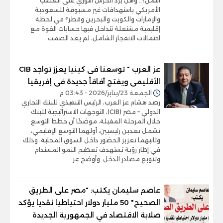
الثمن؟.. وهل يرد الحرس الثوري على الغضب
الأمريكي باستهدافات غير مسبوقة للسعودية
والإمارات والكويت والبحرين وقطر؟ في لحظة
إقليمية مشتعلة تتداخل فيها حسابات القوة مع
احتمالات الانفجار الشامل، لم يعد الصمت
عز العرب " توسعنا فى كينيا يعزز تواجد CIB
الأقليمى ويفتج آفاقاً جديدة فى إفريقيا
الجمعة 23/يناير/2026 - 03:43 م
رصد هشام عز العرب، الرئيس التنفيذي للبنك التجاري
الدولي – مصر (CIB)، التوجهات الاستراتيجية للبنك
خلال المرحلة المقبلة، موضحًا أن خطط التوسع
تشمل بعدين رئيسيين، أولهما التوسع الإقليمي،
وثانيهما تعزيز الحضور داخل السوق المحلية، وذلك
في إطار رؤية تستهدف تعظيم النمو المستدام
وتنويع مصادر الدخل. وأوضح عز
عاصم سليمان يكتب: "مصر على الطريق
الصحيح" 50 مليار دولار احتياطيا نقديا يؤكد
صلابة الاقتصاد في الجمهورية الجديدة