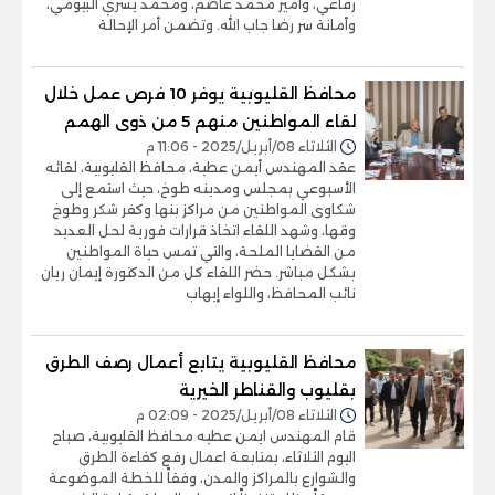
رفاعي، وأمير محمد عاصم، ومحمد يسري البيومي،
وأمانة سر رضا جاب الله. وتضمن أمر الإحالة
محافظ القليوبية يوفر 10 فرص عمل خلال
لقاء المواطنين منهم 5 من ذوى الهمم
الثلاثاء 08/أبريل/2025 - 11:06 م
عقد المهندس أيمن عطية، محافظ القليوبية، لقائه
الأسبوعي بمجلس ومدينه طوخ، حيث استمع إلى
شكاوى المواطنين من مراكز بنها وكفر شكر وطوخ
وقها، وشهد اللقاء اتخاذ قرارات فورية لحل العديد
من القضايا الملحة، والتي تمس حياة المواطنين
بشكل مباشر. حضر اللقاء كل من الدكتورة إيمان ريان
نائب المحافظ، واللواء إيهاب
محافظ القليوبية يتابع أعمال رصف الطرق
بقليوب والقناطر الخيرية
الثلاثاء 08/أبريل/2025 - 02:09 م
قام المهندس ايمن عطيه محافظ القليوبية، صباح
اليوم الثلاثاء، بمتابعة اعمال رفع كفاءة الطرق
والشوارع بالمراكز والمدن، وفقاً للخطة الموضوعة