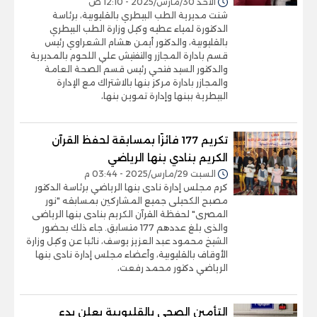
الأحد 30/مارس/2025 - 12:10 ص
شنت مديرية الطب البيطري بالقليوبية، برئاسة
الدكتورة لمياء عطيه وكيل وزارة الطب البيطري
بالقليوبية، والدكتور أيمن هشام الشعراوي رئيس
قسم بادارة المجازر والتفتيش علي اللحوم بالمديرية
والدكتور السيد فتحي رئيس قسم الصحة العامة
والمجازر بادارة مركز بنها بالاشتراك مع الإدارة
البيطرية ببنها وإدارة تموين بنها،
تكريم 177 فائزًا بمسابقة لحفظ القرآن
الكريم بنادي بنها الرياضي
السبت 29/مارس/2025 - 03:44 م
كرم مجلس إدارة نادى بنها الرياضي برئاسة الدكتور
مصبح الكحيلى جميع المشاركين بمسابقه "نور
المصرى" لحفظة القرآن الكريم بنادى بنها الرياضى
والذى بلغ عددهم 177 متسابق. جاء ذلك بحضور
الشيخ محمود عبد العزيز يوسف، نائبا عن وكيل وزارة
الأوقاف بالقليوبية، وأعضاء مجلس إدارة نادى بنها
الرياضي دكتور محمد رفعت،
التأمين الصحي بالقليوبية يعلن بدء