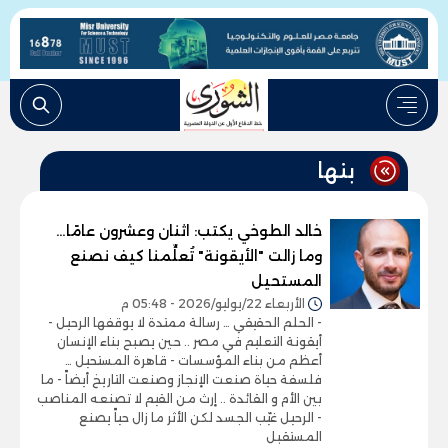
بنها
خالد الطوخي يكتب: اثنان وعشرون عامًا…
وما زالت "الأيقونة" تُعلِّمنا كيف نصنع
المستحيل
الأربعاء 22/يوليو/2026 - 05:48 م
- الحلم الحقيقي … رسالة ممتدة لا يوقفها الرحيل -
أيقونة التعليم في مصر .. حين يصبح بناء الإنسان
أعظم من بناء المؤسسات - قاهرة المستحيل …
فلسفة حياة صنعت الإنجاز وصنعت التاريخ أيضاً - ما
بين الأم و القائدة .. إرث من القيم لا تصنعه المناصب
- الرحيل غيّب الجسد لكن الأثر ما زال حياً يصنع
المستقبل