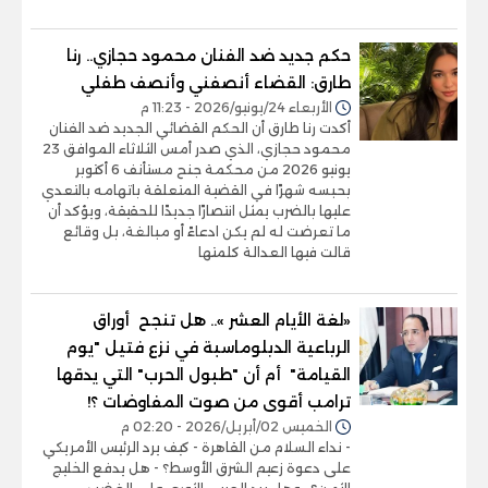
حكم جديد ضد الفنان محمود حجازي.. رنا
طارق: القضاء أنصفني وأنصف طفلي
الأربعاء 24/يونيو/2026 - 11:23 م
أكدت رنا طارق أن الحكم القضائي الجديد ضد الفنان
محمود حجازي، الذي صدر أمس الثلاثاء الموافق 23
يونيو 2026 من محكمة جنح مستأنف 6 أكتوبر
بحبسه شهرًا في القضية المتعلقة باتهامه بالتعدي
عليها بالضرب يمثل انتصارًا جديدًا للحقيقة، ويؤكد أن
ما تعرضت له لم يكن ادعاءً أو مبالغة، بل وقائع
قالت فيها العدالة كلمتها
«لغة الأيام العشر ».. هل تنجح أوراق
الرباعية الدبلوماسبة في نزع فتيل "يوم
القيامة" أم أن "طبول الحرب" التي يدقها
ترامب أقوى من صوت المفاوضات ؟!
الخميس 02/أبريل/2026 - 02:20 م
- نداء السلام من القاهرة - كيف يرد الرئيس الأمريكي
على دعوة زعيم الشرق الأوسط؟ - هل يدفع الخليج