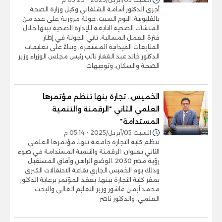
أجرى الدكتور أسامة الشلقاني وكيل وزارة الصحة
بالقليوبية، اليوم السبت، جولة مرورية على عدد من
المنشآت الصحية التابعة للإدارة الصحية ببنها خلال
فترة العمل المسائية. تاتي الجولة في إطار
المتابعات الميدانية المستمرة، وبناءً على تعليمات
الدكتور خالد عبد الغفار نائب رئيس مجلس الوزراء وزير
الصحة والسكان، وتوجيهات
الخميس.. تجارة بنها تنظم مؤتمرها
العلمي الثاني "الرقمنة والتنمية
المستدامة"
السبت 05/أبريل/2025 - 05:14 م
تنظم كلية التجارة جامعة بنها، مؤتمرها العلمي
الثاني بعنوان: الرقمنة والتنمية المستدامة في ضوء
رؤية مصر 2030..الوضع الراهن وآفاق المستقبل
وذلك يوم الخميس الجاري بقاعة الاحتفالات الكبرى
بمقر كلية التجارة ببنها. يعقد المؤتمر برعاية الدكتور
محمد أيمن عاشور وزير التعليم العالي والبحث
العلمي، والدكتور ناصر