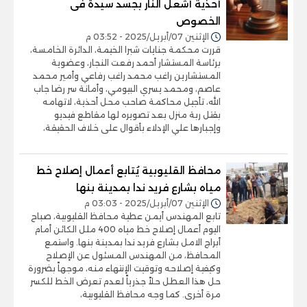
أحذية أشعل النار بجسد سيدة فى
الخصوص
الإثنين 07/أبريل/2025 - 03:52 م
قررت محكمة جنايات شبرا الخيمة، الدائرة الخامسة،
برئاسة المستشار أحمد رفعت النجار، وعضوية
المستشارين راغب محمد راغب رفاعي وأمير محمد
عاصم، ومحمد يسري البيومي، وأمانة سر رضا جاب
الله، تأجيل محاكمة صاحب محل أحذية، لاتهامه
بقتل ربة منزل بعد تصويره لها مقاطع فيديو
وإجبارها علي الإدلاء بأقوال على خلاف الحقيقة،
محافظ القليوبية يُتابع أعمال إصلاح خط
مياه بشارع فريد ندا بمدينة بنها
الإثنين 07/أبريل/2025 - 03:03 م
تابع المهندس أيمن عطية محافظ القليوبية، صباح
اليوم أعمال إصلاح خط مياه 400 ملل الكائن أمام
أبراج الامل بشارع فريد ندا بمدينة بنها. واستمع
المحافظ، من المهندس المسئول عن الإصلاح
وكيفية إصلاحه وتوقيت الإنتهاء منه، موجهاً بضرورة
حل هذا العطل حلاً جذرياً لعدم تعرض الخط للكسر
مرة أخرى. كما وجه محافظ القليوبية،