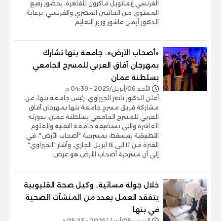
الفرنسي إيمانويل ماكرون للقاهرة، بحضور رفيع
المستوى من الجانبين المصري والفرنسي، برعاية
الدكتور أيمن عاشور وزير التعليم
«أصحاب الأرض».. جامعة بنها تشارك
بمهرجان آفاق العربي للمسرح الجامعي
بسلطنة عمان
الأحد 06/أبريل/2025 - 04:39 م
أعلن الدكتور ناصر الجيزاوي، رئيس جامعة بنها، عن
مشاركة فريق مسرح جامعة بنها بمهرجان آفاق
العربي للمسرح الجامعي بسلطنة عمان، بدورته
العاشرة والتي تستضيفه جامعة التقنية والعلوم
التطبيقية بمسقط، بمسرحية "أصحاب الأرض"، في
الفترة من ١٢ الى ١٤ ابريل الجاري. وأشار "الجيزاوي"
إلي أن مسرحية أصحاب الأرض هو عرض
خلال جولة مسائية.. وكيل صحة القليوبية
يتفقد العمل بعدد من المنشآت الصحية
في بنها
السبت 05/أبريل/2025 - 05:23 م