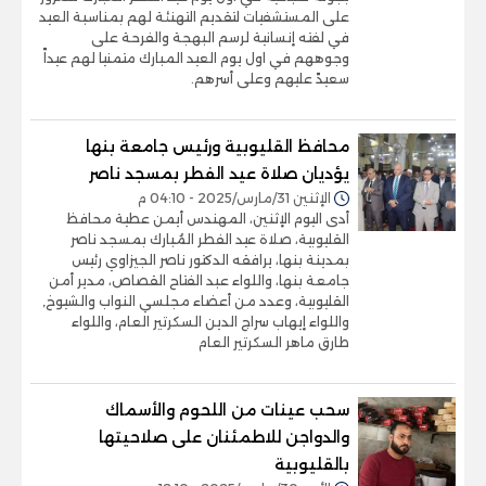
على المستشفيات لتقديم التهنئة لهم بمناسبة العيد
في لفته إنسانية لرسم البهجة والفرحة على
وجوههم في اول يوم العيد المبارك متمنيا لهم عيداً
سعيدً عليهم وعلى أسرهم.
محافظ القليوبية ورئيس جامعة بنها
يؤديان صلاة عيد الفطر بمسجد ناصر
الإثنين 31/مارس/2025 - 04:10 م
أدى اليوم الإثنين، المهندس أيمن عطية محافظ
القليوبية، صلاة عيد الفطر المُبارك بمسجد ناصر
بمدينة بنها، يرافقه الدكتور ناصر الجيزاوي رئيس
جامعة بنها، واللواء عبد الفتاح القصاص، مدير أمن
القليوبية، وعدد من أعضاء مجلسي النواب والشيوخ,
واللواء إيهاب سراج الدين السكرتير العام، واللواء
طارق ماهر السكرتير العام
سحب عينات من اللحوم والأسماك
والدواجن للاطمئنان على صلاحيتها
بالقليوبية