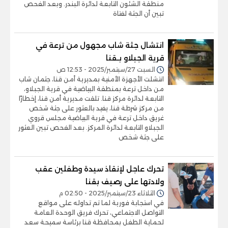
منطقة الشئون التابعة لدائرة البندر. وبعد الفحص
تبين أن الجثة لفتاة
انتشال جثة شاب مجهول من ترعة في
قرية الجبلاو بـقنا
السبت 27/سبتمبر/2025 - 12:53 ص
انتشلت الأجهزة الأمنية بمديرية أمن قنا، جثمان شاب
من داخل ترعة بمنطقة البياضية في قرية الجبلاو،
التابعة لدائرة مركز قنا. تلقت مديرية أمن قنا، إخطارًا
من مركز شرطة قنا، يفيد بالعثور على جثة شخص
غريق داخل ترعة في قرية البياضية مجلس قروي
الجبلاو التابعة لدائرة المركز. بعد الفحص تبين العثور
على جثة شخص
تحرك عاجل لإنقاذ سيدة وطفلين عقب
ولادتها على رصيف بقنا
الثلاثاء 23/سبتمبر/2025 - 02:50 م
في استجابة فورية لما تم تداوله على مواقع
التواصل الاجتماعي، تحرك فريق الوحدة العامة
لحماية الطفل بمحافظة قنا برئاسة سميحة سعد