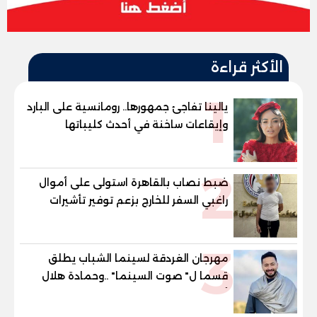
الأكثر قراءة
1
يالينا تفاجئ جمهورها.. رومانسية على البارد
وإيقاعات ساخنة في أحدث كليباتها
2
ضبط نصاب بالقاهرة استولى على أموال
راغبي السفر للخارج بزعم توفير تأشيرات
3
مهرجان الغردقة لسينما الشباب يطلق
قسما ل" صوت السينما" ..وحمادة هلال
أول المكرمين