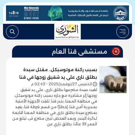
مستشفى قنا العام
بسبب ركنة موتوسيكل.. مقتل سيدة
بطلق ناري على يد شقيق زوجها في قنا
الخميس 27/نوفمبر/2025 - 02:43 م
لقيت سيدة مصرعها بطلق ناري، على يد شقيق
زوجها إثر مشاجرة مع جاره بسبب ركنة موتوسيكل،
في منطقة المعنا، بندر قنا. تلقت الأجهزة الأمنية
بمديرية أمن قنا، إخطارًا من قسم شرطة قنا، يفيد
بمصرع سيدة بطلق ناري في منطقة المعنا التابعة
لدائرة البندر. وبعد الفحص تبين مصرع ش، تبلغ من
العمر 35 عامًا، بطلق ناري عن