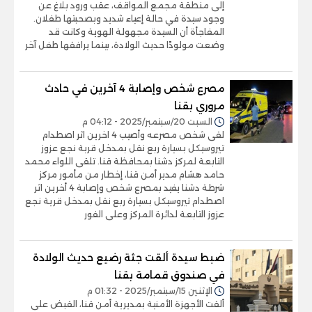
إلى منطقة مجمع المواقف، عقب ورود بلاغ عن
وجود سيدة في حالة إعياء شديد وبصحبتها طفلان.
المفاجأة أن السيدة مجهولة الهوية وكانت قد
وضعت مولودًا حديث الولادة، بينما يرافقها طفل آخر
مصرع شخص وإصابة 4 آخرين في حادث
مروري بقنا
السبت 20/سبتمبر/2025 - 04:12 م
لقى شخص مصرعه وأصيب 4 اخرين اثر اصطدام
تيروسيكل بسيارة ربع نقل بمدخل قربة نجع عزوز
التابعة لمركز دشنا بمحافظة قنا. تلقى اللواء محمد
حامد هشام مدير أمن قنا، إخطار من مأمور مركز
شرطة دشنا يفيد بمصرع شخص وإصابة 4 أخرين اثر
اصطدام تيروسيكل بسيارة ربع نقل بمدخل قرية نجع
عزوز التابعة لدائرة المركز وعلى الفور
ضبط سيدة ألقت جثة رضيع حديث الولادة
في صندوق قمامة بقنا
الإثنين 15/سبتمبر/2025 - 01:32 م
ألقت الأجهزة الأمنية بمديرية أمن قنا، القبض على