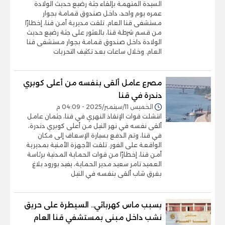
السيدة المتهمة بإلقاء جثة رضيع حديث الولادة
عمره يوم واحد، داخل صندوق قمامة بجوار
مستشفى قنا العام. تلقت مديرية أمن قنا، إخطارًا
من قسم شرطة قنا، بالعثور على جثة رضيع حديث
الولادة داخل صندوق قمامة بجوار مستشفى قنا
العام. وخلال ساعات بعد تكثيف التحريات
مصرع عامل ألقى بنفسه من أعلى كوبري
دندرة في قنا
الخميس 11/سبتمبر/2025 - 04:09 م
انتشلت قوات الإنقاذ النهري في قنا، جثمان عامل
ألقى نفسه في نهر النيل من أعلى كوبري دندرة،
في قنا، وتم الدفع بسيارة الإسعاف إلى مكان
الواقعة على الفور. تلقت الأجهزة الأمنية بمديرية
أمن قنا، إخطارًا من قوات الحماية المدنية برئاسة
العميد تامر سعيد مدير الحماية، يفيد بورود بلاغ
بغرق شاب ألقى بنفسه في النيل
بسبب ماس كهربائي.. السيطرة على حريق
نشب داخل مبنى بمستشفي قنا العام