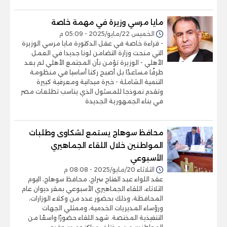
مايا مرسي وزيرة في مهمة خاصة
الخميس 22/مايو/2025 - 05:09 م
- قراءة خاصة في عقل الدكتورة مايا مرسي الوزيرة
التي منحت وزارة التضامن لونا جديدا في العمل
الأهلي - الوزيرة تؤمن بأن المجتمع الأهلي لم يعد
طرفًا مساعدًا بل أصبح ركنا أساسيا في منظومة
التنمية الشاملة - خبرة ميدانية ومعرفية كبيرة
وتقدم نموذجا للمسئول الذي يناسب تطلعات مصر
في بناء الجمهورية الجديدة
محافظ سوهاج يستمع لشكاوى وطلبات
المواطنين خلال اللقاء الجماهيري
الأسبوعي
الثلاثاء 20/مايو/2025 - 08:08 م
عقد اللواء عبد الفتاح سراج، محافظ سوهاج، اليوم
الثلاثاء، اللقاء الجماهيري الأسبوعي بمقر ديوان عام
المحافظة، وذلك بحضور عدد من وكلاء الوزارات،
ورؤساء المديريات الخدمية، وممثلي الجهات
التنفيذية المختصة. شهد اللقاء حضورًا واسعًا من