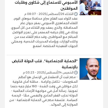
الأسبوعي للاستماع إلى شكاوى وطلبات
المواطنين
الثلاثاء 26/أغسطس/2025 - 08:07 م
عقد اللواء عبد الفتاح سراج محافظ سوهاج، اليوم،
اللقاء الجماهيري الأسبوعي بمقر ديوان عام
المحافظة، والذي يعقد يوم الثلاثاء من كل أسبوع،
وذلك في إطار حرصه المستمر على تعزيز التواصل
المباشر مع المواطنين، وقد حضر اللقاء عدد من
وكلاء الوزارات، ورؤساء المديريات الخدمية، وممثلي
الجهات التنفيذية المختصة. استمع
"الحماية الاجتماعية".. قلب الدولة النابض
بالإنسانية
الخميس 14/أغسطس/2025 - 03:23 م
- مصر تثبت أن الاستثمار في الإنسان هو أعظم
المشروعات - تكافل وكرامة .. مظلة أمان قانونية
لكل مواطن في وقت الشدة - 160 مليار جنيه دعما
تموينيا.. رسالة أمل في مواجهة الأزمات العالمية -
الدولة تحارب الفقر المادي والنفسي معًا - الرحمة
كسياسة.. فلسفة مصر في الحماية الاجتماعية - من
الموازنة إلى الموائد..