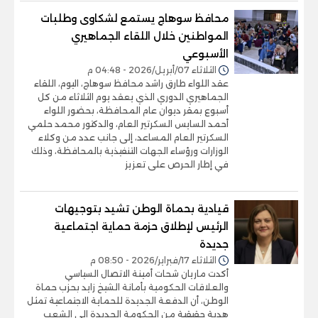
محافظ سوهاج يستمع لشكاوى وطلبات
المواطنين خلال اللقاء الجماهيري
الأسبوعي
الثلاثاء 07/أبريل/2026 - 04:48 م
عقد اللواء طارق راشد محافظ سوهاج، اليوم، اللقاء
الجماهيري الدوري الذي يعقد يوم الثلاثاء من كل
أسبوع بمقر ديوان عام المحافظة، بحضور اللواء
أحمد السايس السكرتير العام، والدكتور محمد حلمي
السكرتير العام المساعد، إلى جانب عدد من وكلاء
الوزارات ورؤساء الجهات التنفيذية بالمحافظة، وذلك
في إطار الحرص على تعزيز
قيادية بحماة الوطن تشيد بتوجيهات
الرئيس لإطلاق حزمة حماية اجتماعية
جديدة
الثلاثاء 17/فبراير/2026 - 08:50 م
أكدت ماريان شحات أمينة الاتصال السياسي
والعلاقات الحكومية بأمانة الشيخ زايد بحزب حماة
الوطن، أن الدفعة الجديدة للحماية الاجتماعية تمثل
هدية حقيقية من الحكومة الجديدة إلى الشعب