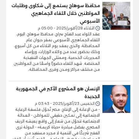
محافظ سوهاج يستمع إلى شكاوى وطلبات
المواطنين خلال اللقاء الجماهيري
الأسبوعي
الثلاثاء 28/أكتوبر/2025 - 05:00 م
عقد اللواء عبد الفتاح سراج، محافظ سوهاج، اليوم،
اللقاء الجماهيري الأسبوعي بمقر ديوان عام
المحافظة، والذي يعقد يوم الثلاثاء من كل أسبوع،
وذلك بحضور عدد من وكلاء الوزارات، ورؤساء
المديريات الخدمية، وممثلي الجهات التنفيذية
المختصة. شهد اللقاء حضورًا واسعًا من المواطنين
من مختلف مراكز ومدن وقرى المحافظة،
الإنسان هو المشروع الأكبر في الجمهورية
الجديدة
الخميس 23/أكتوبر/2025 - 03:43 م
- من الإعانة إلى الإنتاج: مصر تُحوّل فلسفة الرعاية
الاجتماعية إلى تمكين حقيقي للمواطن - العدالة
الاجتماعية تتحوّل من شعار إلى واقع يعيشه الريف
المصري بفضل مبادرة «حياة كريمة» - الدولة ترى
الفقير شريكًا في التنمية لا مجرد مستفيد من
المساعدات - قصص النجاح في القرى تُثبت أن الفقر