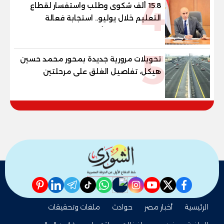
4
15.8 ألف شكوى وطلب واستفسار لقطاع
التعليم خلال يوليو.. استجابة فعالة
لشكاوى الطلاب وأولياء الأمور
5
تحويلات مرورية جديدة بمحور محمد حسين
هيكل، تفاصيل الغلق على مرحلتين
pinterest
linkedin
telegram
whatsapp
tiktok
instagram
nabd
youtube
twitter
facebook
الرئيسية
أخبار مصر
حوادث
ملفات وتحقيقات