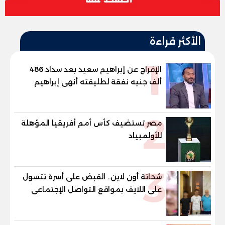
الأكثر قراءة
1
الإفراج عن إبراهيم سعيد بعد سداد 486
ألف جنيه نفقة لطليقته أنهى إبراهيم
سعيد، لاعب الأهلي ومنتخب مصر السابق،
إجراءات خروجه من قسم شرطة مدينة نصر،
2
عقب سداد مبلغ 486 ألف جنيه قيمة
مصر تستضيف كأس أمم أفريقيا المؤهلة
المتجمد من نفقة مصروفا
للأولمبياد
3
شحاتة أون لاين.. القبض على أسرة تتسول
على اللايف بمواقع التواصل الإجتماعى