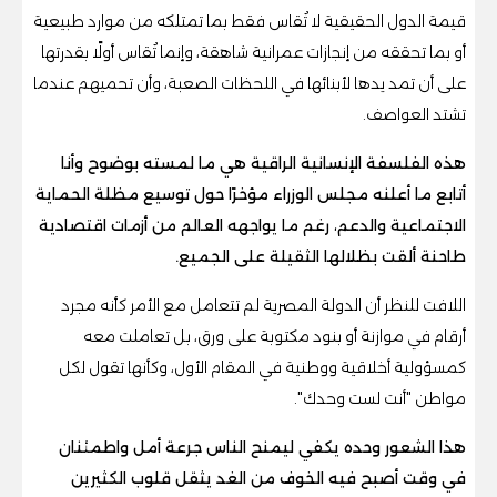
قيمة الدول الحقيقية لا تُقاس فقط بما تمتلكه من موارد طبيعية
أو بما تحققه من إنجازات عمرانية شاهقة، وإنما تُقاس أولًا بقدرتها
على أن تمد يدها لأبنائها في اللحظات الصعبة، وأن تحميهم عندما
تشتد العواصف.
هذه الفلسفة الإنسانية الراقية هي ما لمسته بوضوح وأنا
أتابع ما أعلنه مجلس الوزراء مؤخرًا حول توسيع مظلة الحماية
الاجتماعية والدعم، رغم ما يواجهه العالم من أزمات اقتصادية
طاحنة ألقت بظلالها الثقيلة على الجميع.
اللافت للنظر أن الدولة المصرية لم تتعامل مع الأمر كأنه مجرد
أرقام في موازنة أو بنود مكتوبة على ورق، بل تعاملت معه
كمسؤولية أخلاقية ووطنية في المقام الأول، وكأنها تقول لكل
مواطن "أنت لست وحدك".
هذا الشعور وحده يكفي ليمنح الناس جرعة أمل واطمئنان
في وقت أصبح فيه الخوف من الغد يثقل قلوب الكثيرين