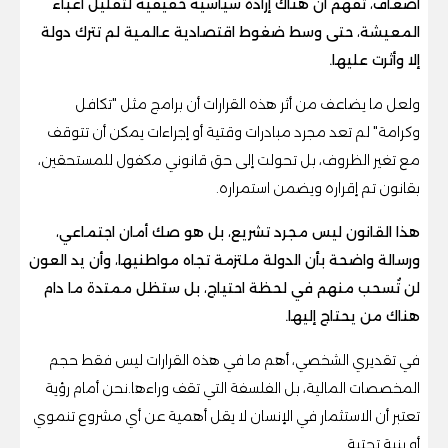
أضعاف، تفهم أن هناك إرادة سياسية حقيقية لتقليل أعباء
المعيشة، حتى وسط ضغوط اقتصادية عالمية لم تترك دولة
إلا وأثرت عليها.
ولعل ما يضاعف من أثر هذه القرارات أن برامج مثل "تكافل
وكرامة" لم تعد مجرد مبادرات وقتية أو إجراءات يمكن أن تتوقف
مع تغير الظروف، بل تحولت إلى حق قانوني مكفول للمستحقين،
بقانون تم إقراره ويضمن استمراره.
هذا القانون ليس مجرد تشريع، بل هو صك أمان اجتماعي،
ورسالة واضحة بأن الدولة ملتزمة تجاه مواطنيها، وأن يد العون
لن تُسحب منهم في لحظة احتياج، بل ستظل ممتدة ما دام
هناك من يحتاج إليها.
في تقديري الشخصي، أهم ما في هذه القرارات ليس فقط حجم
المخصصات المالية، بل الفلسفة التي تقف وراءها.نحن أمام رؤية
تعتبر أن الاستثمار في الإنسان لا يقل أهمية عن أي مشروع تنموي
أو بنية تحتية.