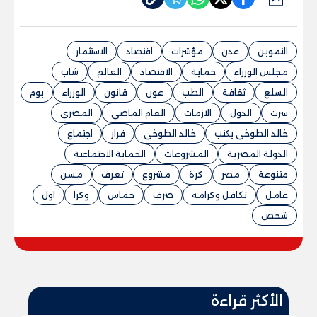
التموين
عدن
مؤشرات
اقتصاد
الاستثمار
مجلس الوزراء
حماية
الاقتصاد
العالم
شاب
السلع
ثقافة
الطب
عون
قانون
الوزراء
يوم
سرت
الدول
الازمات
العام الماضي
المصري
خالد الطوخى يكتب
خالد الطوخى
قرار
اجتماع
الدولة المصرية
المشروعات
الحماية الاجتماعية
متنوعة
مصر
كرة
مشروع
تعرف
مسن
عامل
تكافل وكرامه
صرف
حماس
وكرا
اول
شخص
الأكثر قراءة