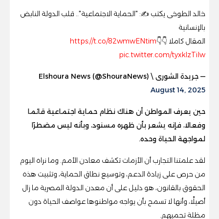
خالد الطوخى يكتب ✍️: "الحماية الاجتماعية".. قلب الدولة النابض
بالإنسانية
المقال كاملا 👇👇
https://t.co/82wmwENtim
pic.twitter.com/tyxklzTilw
— جريدة الشورى \ Elshoura News (@ShouraNews)
August 14, 2025
حين يعرف المواطن أن هناك نظام حماية اجتماعية قائما
وفعالا، فإنه يشعر بأن ظهره مسنود، وبأنه ليس مضطرًا
لمواجهة الحياة وحده.
لقد علمتنا التجارب أن الأزمات تكشف معادن الأمم. وما نراه اليوم
من حرص على زيادة الدعم، وتوسيع نطاق الحماية، وتثبيت هذه
الحقوق بالقانون، هو دليل على أن معدن الدولة المصرية ما زال
أصيلًا، وأنها لا تسمح بأن يواجه مواطنوها عواصف الحياة دون
مظلة تحميهم.