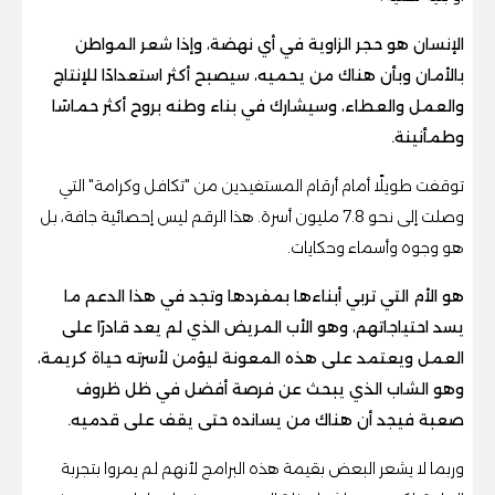
الإنسان هو حجر الزاوية في أي نهضة، وإذا شعر المواطن
بالأمان وبأن هناك من يحميه، سيصبح أكثر استعدادًا للإنتاج
والعمل والعطاء، وسيشارك في بناء وطنه بروح أكثر حماسًا
وطمأنينة.
توقفت طويلًا أمام أرقام المستفيدين من "تكافل وكرامة" التي
وصلت إلى نحو 7.8 مليون أسرة. هذا الرقم ليس إحصائية جافة، بل
هو وجوه وأسماء وحكايات.
هو الأم التي تربي أبناءها بمفردها وتجد في هذا الدعم ما
يسد احتياجاتهم، وهو الأب المريض الذي لم يعد قادرًا على
العمل ويعتمد على هذه المعونة ليؤمن لأسرته حياة كريمة،
وهو الشاب الذي يبحث عن فرصة أفضل في ظل ظروف
صعبة فيجد أن هناك من يسانده حتى يقف على قدميه.
وربما لا يشعر البعض بقيمة هذه البرامج لأنهم لم يمروا بتجربة