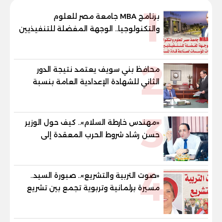
1
برنامج MBA جامعة مصر للعلوم
والتكنولوجيا.. الوجهة المفضلة للتنفيذيين
وقيادات المؤسسات لصناعة قادة
المستقبل
2
محافظ بني سويف يعتمد نتيجة الدور
الثاني للشهادة الإعدادية العامة بنسبة
79.9% نظامي ...و69.55% منازل.. و70.56%
للمهنية .. و100% للصُم وضعاف السمع
3
والنور للمكفوفين
«مهندس خارطة السلام».. كيف حول الوزير
حسن رشاد شروط الحرب المعقدة إلى
"خارطة طريق" للانسحاب والإعمار؟
4
«صوت التربية والتشريع».. صبورة السيد..
مسيرة برلمانية وتربوية تجمع بين تشريع
القوانين وصناعة الأجيال لبناء الإنسان
المصري