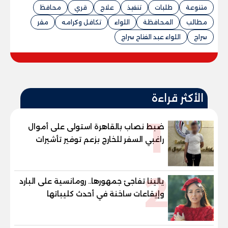
متنوعة
طلبات
تنفيذ
علاج
قري
محافظ
مطالب
المحافظة
اللواء
تكافل وكرامه
مقر
سراج
اللواء عبد الفتاح سراج
الأكثر قراءة
1
ضبط نصاب بالقاهرة استولى على أموال
راغبي السفر للخارج بزعم توفير تأشيرات
2
يالينا تفاجئ جمهورها.. رومانسية على البارد
وإيقاعات ساخنة في أحدث كليباتها