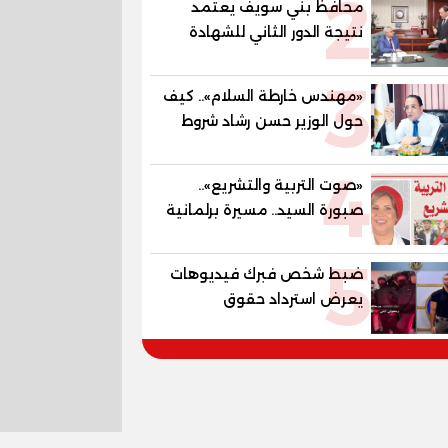
2
محافظ بني سويف يعتمد
المستقبل
نتيجة الدور الثاني للشهادة
الإعدادية العامة بنسبة
3
79.9% نظامي ...و69.55%
«مهندس خارطة السلام».. كيف
منازل.. و70.56% للمهنية ..
حول الوزير حسن رشاد شروط
و100% للصُم وضعاف السمع
الحرب المعقدة إلى "خارطة
والنور للمكفوفين
4
طريق" للانسحاب والإعمار؟
«صوت التربية والتشريع»..
صبورة السيد.. مسيرة برلمانية
وتربوية تجمع بين تشريع
5
القوانين وصناعة الأجيال لبناء
ضبط شخص فبرك فيديوهات
الإنسان المصري
يعرض استرداد حقوق
المواطنين بالقوة