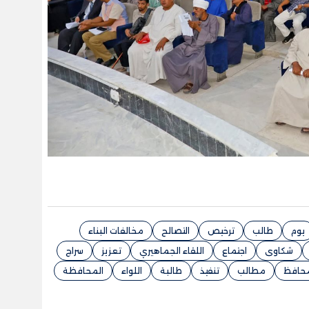
يوم
طالب
ترخيص
التصالح
مخالفات البناء
شكاوى
اجتماع
اللقاء الجماهيري
تعزيز
سراج
حافظ
مطالب
تنفيذ
طالبة
اللواء
المحافظة