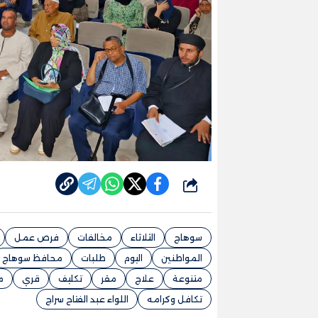
شارك
سوهاج
الثلاثاء
مخالفات
فرص عمل
المواطنين
اليوم
طلبات
محافظ سوهاج
متنوعة
علاج
مقر
تكليف
قري
م
تكافل وكرامه
اللواء عبد الفتاح سراج