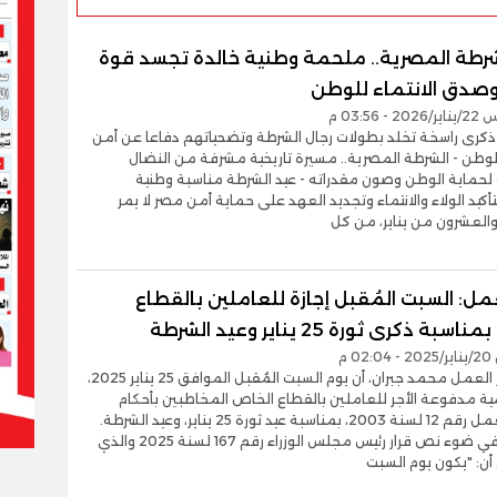
شرطة المصرية.. ملحمة وطنية خالدة تجسد قوة
 وصدق الانتماء للوطن
- 03:56 م
يناير ذكرى راسخة تخلد بطولات رجال الشرطة وتضحياتهم دفاعا عن أمن
الوطن - الشرطة المصرية.. مسيرة تاريخية مشرفة من النضال
 لحماية الوطن وصون مقدراته - عيد الشرطة مناسبة وطنية
أكيد الولاء والانتماء وتجديد العهد على حماية أمن مصر لا يمر
العشرون من يناير، من كل
عمل: السبت المُقبل إجازة للعاملين بالقطاع
بة ذكرى ثورة 25 يناير وعيد الشرطة
0 م
أعلن وزير العمل محمد جبران، أن يوم السبت المُقبل الموافق 25 يناير 2025،
ية مدفوعة الأجر للعاملين بالقطاع الخاص المخاطبين بأحكام
قانون العمل رقم 12 لسنة 2003، بمناسبة عيد ثورة 25 يناير، وعيد الشرطة.
جاء ذلك في ضوء نص قرار رئيس مجلس الوزراء رقم 167 لسنة 2025 والذي
ن: "يكون يوم السبت