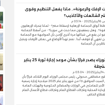
 الإفك والرعونة».. ماذا يفعل التنظيم وقوى
شر الشائعات والأكاذيب؟
- 03:14 م
ط أبواق الجماعة الإرهابية لإسقاط مصر؟ - لماذا يتحرك الإرهابيون
 قوة؟.. وهل يستفيدون مما حدث في سوريا؟ - من أسقط الجماعة
٣٠ يونيو لن يقع في شباكها مرة أخرى أؤمن بأن المواجهة مع الجماعة
 لن تنتهي أو تتوقف أبدا.. نعم تهدأ الأوضاع في بعض الأوقات ويخيل
اظرين أن الجماعة
رئيس الورزاء يصدر قرارًا بشأن موعد إجازة ثورة 25 يناير
لشرطة
0 م
تور مصطفى مدبولي، رئيس مجلس الوزراء، اليوم الثلاثاء، قرارًا بأن
يكون يوم السبت الموافق ٢٥ من شهر يناير عام 2025 ميلادية إجازة رسمية
أجر للعاملين في الوزارات والمصالح الحكومية والهيئات العامة
إدارة المحلية وشركات القطاع العام وشركات قطاع الأعمال العام
لقطاع الخاص.