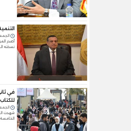
التنمية
الجمعة 26/يناير/2024 -
أصدر المر
نسخته الـ 71 حول حصاد أهم الأنشط
في ثاني
للكتاب
الجمعة 26/يناير/2024 -
شهدت السا
الخامسة و