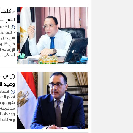
« كلمات
الشر لن
الخميس 16/يناير/2025 
- كيف تخط
الآن بكل
في 
الإرهابية
لبعض الن
وعيد ا
الثلاثاء 14/يناير/2025 - 3:04
أصدر الدك
مدفوعة ال
ووحدات ال
وشركات ا