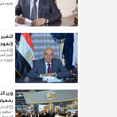
هدوء حتى
التقرير
(إنفوجر
السبت 17/فبراير/2024 - :29
أصدر المرك
للوزارة خ
وزير ال
بمعرض 
الإثنين 05/فبراير/2024 - 1:04
- تنظيم ز
المعرض و