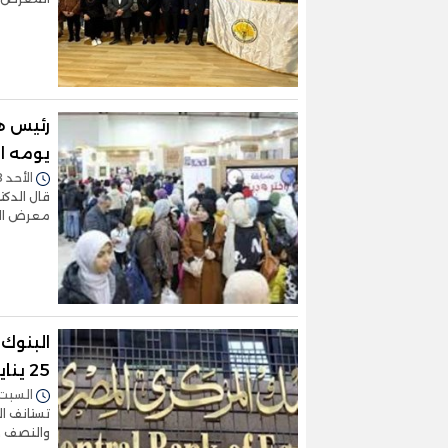
يومه ال
الأحد 28/يناير/2024 - 11:36 م
قال الدكت
معرض الق
البنوك 
25 يناير
السبت 27/يناير/2024 - :03
والنصف ص