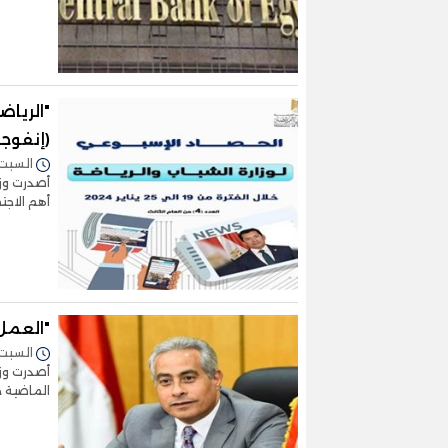
"الرياض
(إنفوجر
السبت 27/يناير/2024 - :03
أصدرت وزا
أهم الاجت
"العمل" في 7 أي
السبت 27/يناير/2024 - :17
الماضية 