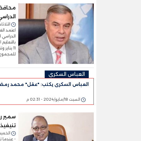
محافظ 
الدراسي
الثلاثاء 17/ديسمبر/2024 - :47
اعتمد الف
بالتعليم 
للمجموع 
العباس السكرى
العباس السكرى يكتب: "عقل" محمد رمض
السبت 18/مايو/2024 - 02:31 م
سمير رج
تنيفيذي
الخميس 22/فبراير/2024 
- عندما ت