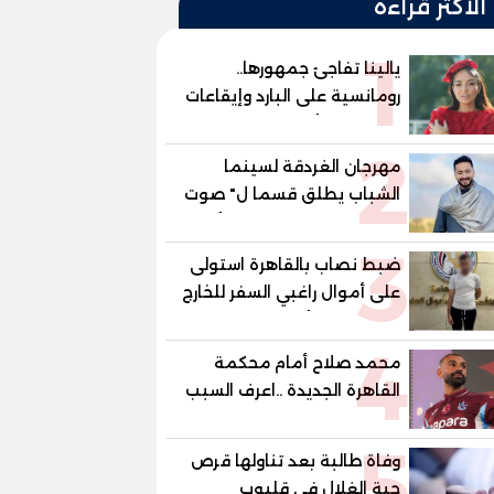
الأكثر قراءة
1
يالينا تفاجئ جمهورها..
رومانسية على البارد وإيقاعات
ساخنة في أحدث كليباتها
2
مهرجان الغردقة لسينما
الشباب يطلق قسما ل" صوت
السينما" ..وحمادة هلال أول
3
المكرمين
ضبط نصاب بالقاهرة استولى
على أموال راغبي السفر للخارج
بزعم توفير تأشيرات
4
محمد صلاح أمام محكمة
القاهرة الجديدة ..اعرف السبب
5
وفاة طالبة بعد تناولها قرص
حبة الغلال في قليوب