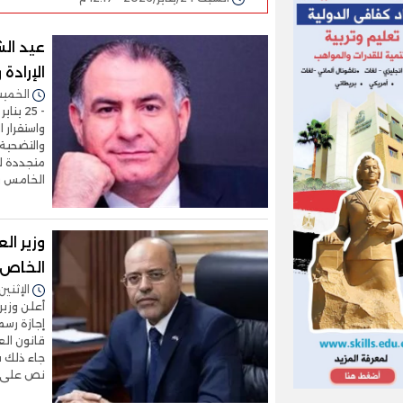
عيد ال
الإرادة
الخميس 22/يناير/2026 
- 25 
واستقرار 
والتضحية
متجددة لت
الخامس و
وزير ال
الخاص بمناس
الإثنين 20/يناير/2025 - 2:04
إجازة رسم
نص على أ