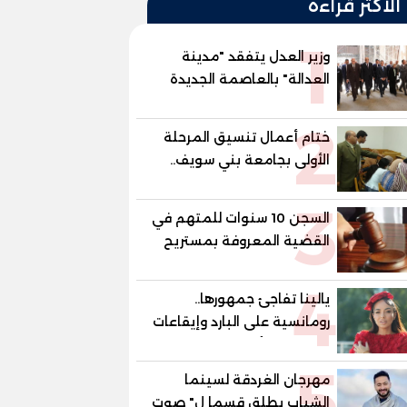
الأكثر قراءة
1
وزير العدل يتفقد "مدينة
العدالة" بالعاصمة الجديدة
وبرفقته رئيسا هيئة قضايا
2
الدولة وهيئة النيابة الإدارية
ختام أعمال تنسيق المرحلة
الأولى بجامعة بني سويف..
1148 طالبًا وطالبة سجلوا
3
رغباتهم
السجن 10 سنوات للمتهم في
القضية المعروفة بمستريح
البيض
4
يالينا تفاجئ جمهورها..
رومانسية على البارد وإيقاعات
ساخنة في أحدث كليباتها
5
مهرجان الغردقة لسينما
الشباب يطلق قسما ل" صوت