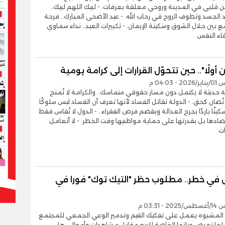
كن قلبي في المدينة وروحي معلقة بعرفات. - لبيك اللهم لبيك..
 الجسد وتطوف الروح في رحاب الله. - عيد الأضحى المبارك.. فرحة
ع بين جلال الشوق وسكينة الإيمان. - تكبيرات العيد.. نداء سماوي
اء النفس
 أولًا".. حين تتحوّل القرارات إلى كرامة يومية
- 04:03 م
لة حديثة لا يكتمل دون مسار حقوقي متماسك.. والكرامة لا تُمنح
تُصان كحق. - الدولة تقاتل الفساد لأنها تعرف أن الفساد ليس سلوكًا
 سكينًا باردًا يجرح العدالة ويقضم فرص الفقراء . - الدول لا تُقاس فقط
ادها بل بقدرتها على حماية مواطنيها وقت الخطر. - لا أتعامل
ات
 في خطر.. مطلوب حظر "التيك توك" فورا في
- 03:31 م
ق المشبوه يعمل على تفكيك القيم وتدمير الوعي الجمعي للمجتمع
ملها تعرض حياتها الخاصة للبيع مقابل مشاهدات وأموال.. هل