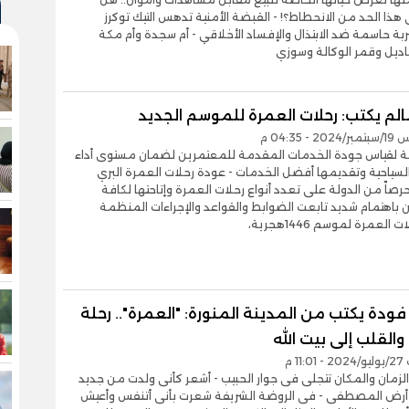
 هذا الحد من الانحطاط؟! - القبضة الأمنية تدهس التيك توكرز
ة حاسمة ضد الابتذال والإفساد الأخلاقي - أم سجدة وأم مكة
اديل وقمر الوكالة وسوزي
لم يكتب: رحلات العمرة للموسم الجديد
- 04:35 م
 لقياس جودة الخدمات المقدمة للمعتمرين لضمان مستوى أداء
لسياحية وتقديمها أفضل الخدمات - عودة رحلات العمرة البري
رصاً من الدولة على تعدد أنواع رحلات العمرة وإتاحتها لكافة
 باهتمام شديد تابعت الضوابط والقواعد والإجراءات المنظمة
 العمرة لموسم 1446هجرية،
دة يكتب من المدينة المنورة: "العمرة".. رحلة
القلب إلى بيت الله
11 م
زمان والمكان تتجلى فى جوار الحبيب - أشعر كأنى ولدت من جديد
 أرض المصطفى - فى الروضة الشريفة شعرت بأنى أتنفس وأعيش