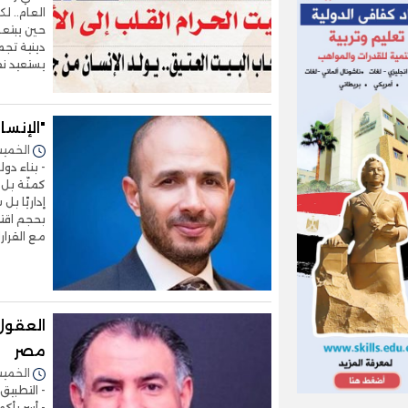
العام.. ل
حين يبتعد
دينية تجم
يستعيد نق
"الإنسان
الخميس 01/يناير/2026 
- بناء دو
كمنّة بل 
إداريًا بل
بحجم اقتص
مع القرار
العقول
مصر
الخميس 14/أغسطس/2025 
- التطبي
- أسر بأك