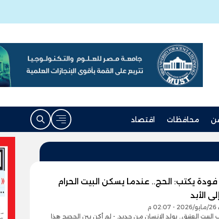
ن
محافظات
اقتصاد
دة يكتب: الحج.. عندما يسكن البيت الحرام
لى الأبد
0 م
 البيت العتيق.. يولد الإنسان من جديد. - لم أكن بين الحجيج هذا