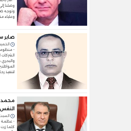
وصلنا إلى
وتوجه ضرب
وعلياء من
صابر سا
الخميس 19/سبتمبر/2024 
- منظومة
الشركات ا
والبحري ح
المواطنين
لتنفيذ رحلات
محمد فو
النفس و
السبت 27/يوليو/2024 - :01
- عظمة ال
كلما زرت