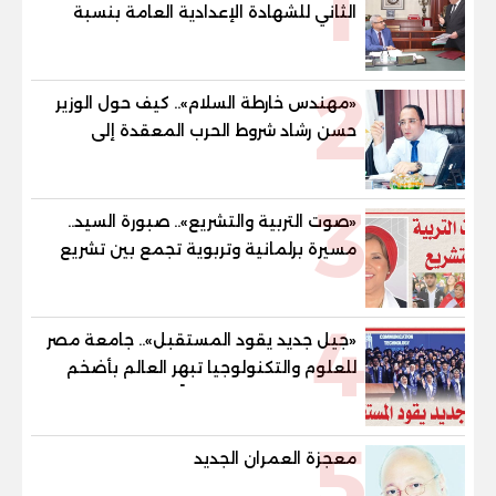
1
الثاني للشهادة الإعدادية العامة بنسبة
79.9% نظامي ...و69.55% منازل.. و70.56%
للمهنية .. و100% للصُم وضعاف السمع
2
والنور للمكفوفين
«مهندس خارطة السلام».. كيف حول الوزير
حسن رشاد شروط الحرب المعقدة إلى
"خارطة طريق" للانسحاب والإعمار؟
3
«صوت التربية والتشريع».. صبورة السيد..
مسيرة برلمانية وتربوية تجمع بين تشريع
القوانين وصناعة الأجيال لبناء الإنسان
المصري
4
«جيل جديد يقود المستقبل».. جامعة مصر
للعلوم والتكنولوجيا تبهر العالم بأضخم
ملحمة تخرج وتصنع جيلًا ذهبيًا يغزو سوق
العمل
5
معجزة العمران الجديد