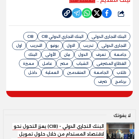
لينك التقديم ..
أضغط هنا
شارك
البنك التجارى الدولى
البنك التجاري الدولي CIB
CIB
التجارى الدولى
تدريب
الاول
يونيو
التدريب
اول
جامعة
تعرف
الدول
بيان
الأولى
البنك
القطاع المصرفى
الشباب
مصر
عامل
مميزة
طلاب
الجامعة
المتقدمين
العملية
داخل
برنامج
صرف
لا يفوتك
البنك التجاري الدولي - (CIB) يعزز التحول نحو
الاقتصاد المستدام من خلال حلول تمويل