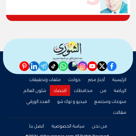
pinterest
linkedin
telegram
whatsapp
tiktok
instagram
nabd
youtube
twitter
facebook
الرئيسية
أخبار مصر
حوادث
ملفات وتحقيقات
الرياضة
فن
محافظات
اقتصاد
شئون العالم
منوعات ومجتمع
فيديو و توك شو
العدد الورقي
مقالات
من نحن
سياسة الخصوصية
اتصل بنا