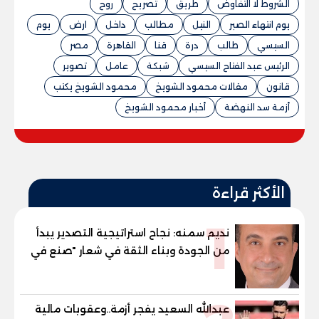
الشروط لا التفاوض
طريق
تصريح
روح
يوم انتهاء الصبر
النيل
مطالب
داخل
ارض
يوم
السيسي
طالب
درة
قنا
القاهرة
مصر
الرئيس عبد الفتاح السيسي
شبكة
عامل
تصوير
قانون
مقالات محمود الشويخ
محمود الشويخ يكتب
أزمة سد النهضة
أخبار محمود الشويخ
الأكثر قراءة
1
نديم سمنه: نجاح استراتيجية التصدير يبدأ
من الجودة وبناء الثقة في شعار "صنع في
مصر"
عبدالله السعيد يفجر أزمة..وعقوبات مالية