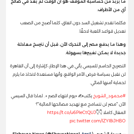
ما يزيد من حساسية الموقف هو أن الوقت لم يعد في صالح
أي من الأطراف.
فكلما تقدم تشغيل السد دون اتفاق، كلما أصبح من الصعب
تعديل قواعد اللعبة لاحقًا.
وهذا ما يدفع مصر إلى التحرك الآن، قبل أن تترسخ معادلة
جديدة لا يمكن تغييرها بسهولة.
التصريح الحاسم للسيسي يأتي في هذا الإطار، كإشارة إلى أن القاهرة
لن تقبل بسياسة فرض الأمر الواقع، وأنها مستعدة لاتخاذ ما يلزم
لحماية أمنها المائي.
#محمود_الشويخ
يكتب✍️ «يوم انتهاء الصبر ».. لماذا قال السيسي
الآن "مصر لن تتسامح مع تهديد مصالحها المائية"؟
المقال كاملا 👇👇
https://t.co/u6PIeCtQUJ
pic.twitter.com/lZYl8iJHBO
— جريدة الشورى \ Elshoura News (@ShouraNews)
April