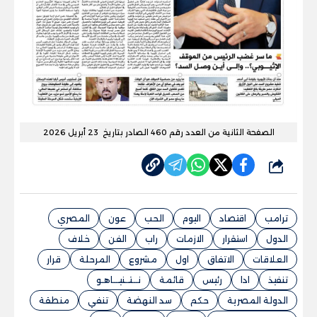
الصفحة الثانية من العدد رقم 460 الصادر بتاريخ 23 أبريل 2026
شارك
ترامب
اقتصاد
اليوم
الحب
عون
المصري
الدول
استقرار
الازمات
راب
الفن
خلاف
العلاقات
الاتفاق
اول
مشروع
المرحلة
قرار
تنفيذ
ادا
رئيس
قائمة
نـــتــنيـــاهـو
الدولة المصرية
حكم
سد النهضة
تنفي
منطقة