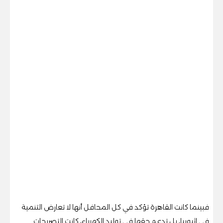
فبينما كانت القاهرة تؤكد في كل المحافل أنها لا تعارض التنمية
في إثيوبيا، بل تدعم حقها في توليد الكهرباء، كانت التصريحات