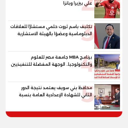
2
علي بيزيرا وبانزا
3
تكليف باسم ثروت حلمي مستشارًا للعلاقات
الدبلوماسية وعضوًا بالهيئة الاستشارية
العليا لمنظمة «جاد جمينت يوإن»
4
برنامج MBA جامعة مصر للعلوم
والتكنولوجيا.. الوجهة المفضلة للتنفيذيين
وقيادات المؤسسات لصناعة قادة
المستقبل
5
محافظ بني سويف يعتمد نتيجة الدور
الثاني للشهادة الإعدادية العامة بنسبة
79.9% نظامي ...و69.55% منازل.. و70.56%
للمهنية .. و100% للصُم وضعاف السمع
والنور للمكفوفين