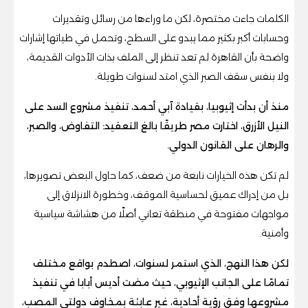
الكلمات جاءت مختصرة، لكن ما وراءها من رسائل وتقديرات
وحسابات أكبر بكثير مما يبدو على السطح، وتحمل في طياتها إشارات
واضحة بأن القاهرة لم تعد تنظر إلى الملف بذات الأدوات القديمة،
ولا بنفس سقف الصبر الذي امتد لسنوات طويلة.
منذ أن بدأت إثيوبيا، بقيادة آبي أحمد، تنفيذ مشروع السد على
النيل الأزرق، اختارت مصر طريقًا بالغ التعقيد: التفاوض، والصبر،
والرهان على القانون الدولي.
لم تكن هذه الخيارات نابعة من ضعف، كما حاول البعض تصويرها،
بل من إدراك عميق لحساسية الموقف، وخطورة الانزلاق إلى
مواجهات مفتوحة في منطقة تعاني أصلًا من هشاشة سياسية
وأمنية.
لكن هذا النهج، الذي استمر لسنوات، اصطدم بواقع مختلف
تمامًا على الجانب الإثيوبي، حيث مضت أديس أبابا في تنفيذ
مشروعها وفق رؤية أحادية، غير عابئة بمخاوف دولتي المصب،