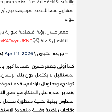
والتنفيذ بكفاءة عالية، حيث يعتمد جعف
المشاريع وفقا للخطط المرسومة دون أي تأخ
سواء.
جعفر حسين.. رؤية اقتصادية متوازنة بي
التفاصيل كاملة 👇👇
com/K4FwyeUKNP
— جريدة الشورى \ Elshoura News (@ShouraNews)
April 11, 2026
كما أولى جعفر حسين اهتماما كبيرا بال
المستقبل لا يكتمل دون بناء الإنسان،
كولدج» و«جلوبال بارادايم»، قدم نموذجا
وتعزيز القدرة على الابتكار، مع دمج ال
المدارس ببنية تحتية متطورة تشمل 
وقاعات رياضية وفنية متعددة الاستخ