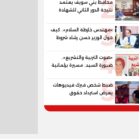
2
محافظ بني سويف يعتمد
المستقبل
نتيجة الدور الثاني للشهادة
الإعدادية العامة بنسبة
3
79.9% نظامي ...و69.55%
«مهندس خارطة السلام».. كيف
منازل.. و70.56% للمهنية ..
حول الوزير حسن رشاد شروط
و100% للصُم وضعاف السمع
الحرب المعقدة إلى "خارطة
والنور للمكفوفين
4
طريق" للانسحاب والإعمار؟
«صوت التربية والتشريع»..
صبورة السيد.. مسيرة برلمانية
وتربوية تجمع بين تشريع
5
القوانين وصناعة الأجيال لبناء
ضبط شخص فبرك فيديوهات
الإنسان المصري
يعرض استرداد حقوق
المواطنين بالقوة