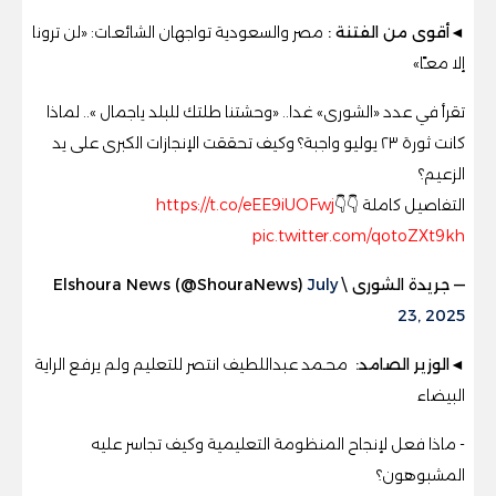
◄أقوى من الفتنة :
مصر والسعودية تواجهان الشائعـات: «لن ترونا
إلا معـًا»
تقرأ في عدد «الشورى» غدا.. «وحشتنا طلتك للبلد ياجمال ».. لماذا
كانت ثورة ٢٣ يوليو واجبة؟ وكيف تحققت الإنجازات الكبرى على يد
الزعيم؟
التفاصيل كاملة 👇👇
https://t.co/eEE9iUOFwj
pic.twitter.com/qotoZXt9kh
— جريدة الشورى \ Elshoura News (@ShouraNews)
July
23, 2025
◄الوزير الصامد:
محـمد عبداللطيف انتصر للتعليم ولم يرفع الراية
البيضاء
- ماذا فعل لإنجاح المنظومة التعليمية وكيف تجاسر عليه
المشبوهون؟