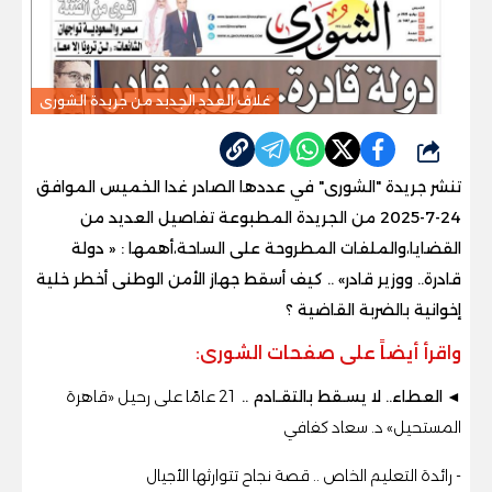
غلاف العدد الجديد من جريدة الشورى
شارك
تنشر جريدة "الشورى" في عددها الصادر غدا الخميس الموافق
24-7-2025 من الجريدة المطبوعة تفاصيل العديد من
القضايا،والملفات المطروحة على الساحة،أهمها : « دولة
قادرة.. ووزير قادر» .. كيف أسقط جهاز الأمن الوطنى أخطر خلية
إخوانية بالضربة القاضية ؟
واقرأ أيضاً على صفحات الشورى:
◄
العطاء.. لا يسـقط بالتقـادم ..
21 عامًا على رحيل «قاهرة
المستحيل» د. سعاد كفافي
- رائدة التعليم الخاص .. قصة نجاح تتوارثها الأجيال