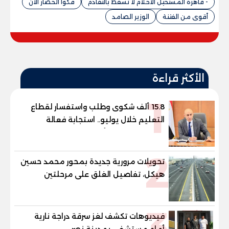
- قاهرة المستحيل الأحلام لا تسقط بالتقادم
فكوا الحصار الآن
أقوى من الفتنة
الوزير الصامد
الأكثر قراءة
1
15.8 ألف شكوى وطلب واستفسار لقطاع
التعليم خلال يوليو.. استجابة فعالة
لشكاوى الطلاب وأولياء الأمور
2
تحويلات مرورية جديدة بمحور محمد حسين
هيكل، تفاصيل الغلق على مرحلتين
3
فيديوهات تكشف لغز سرقة دراجة نارية
أمام مستشفى بمدينة نصر