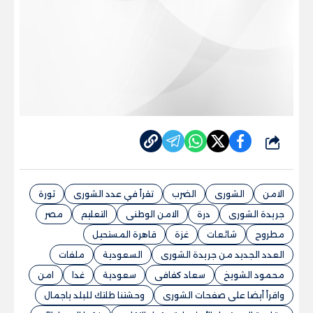
شارك
الامن
الشورى
الضرب
تقرأ في عدد الشورى
ثورة
جريدة الشورى
درة
الامن الوطنى
التعليم
مصر
مطروح
شائعات
غزة
قاهرة المستحيل
العدد الجديد من جريدة الشورى
السعودية
ملفات
محمود الشويخ
سعاد كفافى
سعودية
غدا
امن
واقرأ أيضا على صفحات الشورى
وحشتنا طلتك للبلد ياجمال