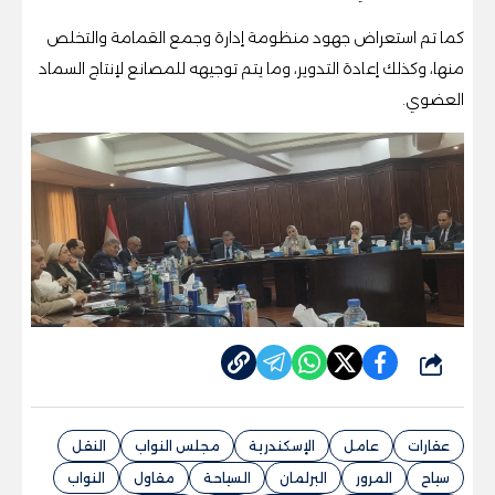
كما تم استعراض جهود منظومة إدارة وجمع القمامة والتخلص
منها، وكذلك إعادة التدوير، وما يتم توجيهه للمصانع لإنتاج السماد
العضوي.
شارك
عقارات
عامل
الإسكندرية
مجلس النواب
النقل
سياح
المرور
البرلمان
السياحة
مقاول
النواب