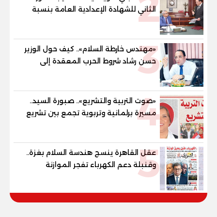
2
الثاني للشهادة الإعدادية العامة بنسبة
79.9% نظامي ...و69.55% منازل.. و70.56%
للمهنية .. و100% للصُم وضعاف السمع
3
والنور للمكفوفين
«مهندس خارطة السلام».. كيف حول الوزير
حسن رشاد شروط الحرب المعقدة إلى
"خارطة طريق" للانسحاب والإعمار؟
4
«صوت التربية والتشريع».. صبورة السيد..
مسيرة برلمانية وتربوية تجمع بين تشريع
القوانين وصناعة الأجيال لبناء الإنسان
المصري
5
عقل القاهرة ينسج هندسة السلام بغزة..
وقنبلة دعم الكهرباء تفجر الموازنة