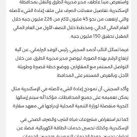
واستعرض مينا عاطف، مدير مديرية الطرق والنقل بمحافظة
الإسكندرية، تفاصيل معدلات الصرف على ملف إعادة الشيء لأصله
والتي ارتفعت من نحو 45 مليون لأكثر من 226 مليون جنيه خلال
العام المالي الحالي، ومخطط خلال النصف الأول من العام المالي
المقبل تحقيق 150 مليون جنيه.
فيما تسائل النائب أحمد السجيني، رئيس الوفد البرلماني، عن آلية
ارتفاع الرقم بهذه الصورة، ليوضح مدير مديرية الطرق، من خلال
التواصل المستمر مع المقاولين، ووضع خطة قصيرة وطويلة
الأجل، وبالعرض المستمر على المحافظ.
وأكد السجيني، أن نموذج إعادة الشيء لأصله في الإسكندرية مثال
يمكن تعميمه على جميع المحافظات، مؤكدا أنه سيتم إرسالها
كتجربة منفصلة لوزارة التنمية المحلية لإدراجها في معهد سقارة.
كما تم استعراض مشروعات مياه الشرب والصرف الصحي في
الإسكندرية، وكذلك تحسين خدمات الطاقة الكهربائية، فضلا عن
إجراءات تحسين جودة الخدمات التموينية، وتحسين الخدمات