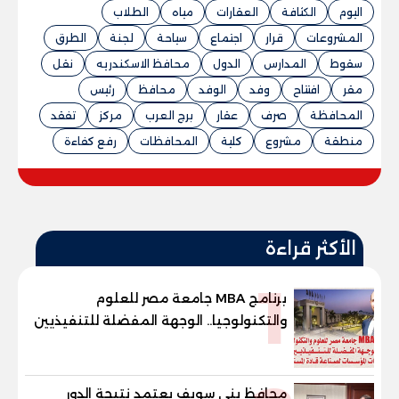
اليوم
الكثافة
العقارات
مياه
الطلاب
المشروعات
قرار
اجتماع
سياحة
لجنة
الطرق
سقوط
المدارس
الدول
محافظ الاسكندريه
نقل
مقر
افتتاح
وفد
الوفد
محافظ
رئيس
المحافظة
صرف
عقار
برج العرب
مركز
تفقد
منطقة
مشروع
كلية
المحافظات
رفع كفاءة
الأكثر قراءة
1
برنامج MBA جامعة مصر للعلوم
والتكنولوجيا.. الوجهة المفضلة للتنفيذيين
وقيادات المؤسسات لصناعة قادة
المستقبل
محافظ بني سويف يعتمد نتيجة الدور