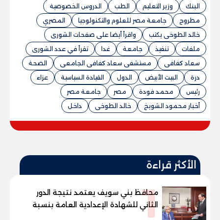
البنك
وزير التعليم
الطب
الدروس الخصوصية
مطروح
جامعة مصر للعلوم والتكنولوجيا
المصري
خالد الطوخى يكتب
واقرأ أيضا على صفحات الشورى
ملفات
تنفيذ
جامعة
غدا
تقرأ في عدد الشورى
سعاد كفافى
مستشفى سعاد كفافى الجامعى
الصحة
درة
البيت الأبيض
الدول
القيادة السياسية
عزاء
رئيس
محمد فودة
مصر
جامعة مصر
أخبار محمود الشويخ
خالد الطوخى
داخل
الأكثر قراءة
1
محافظ بني سويف يعتمد نتيجة الدور
الثاني للشهادة الإعدادية العامة بنسبة
79.9% نظامي ...و69.55% منازل.. و70.56%