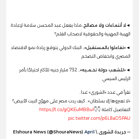
◄لا أنتماءات ولا مصالح..
ماذا يفعل عبد المحسن سلامة لإعادة
الهيبة المهنية والحقوقية لاصحاب القلم؟
◄«تفاءلوا بالمستقبل»..
البنك الدولي يتوقع زيادة نمو الاقتصاد
المصري وانخفاض التضخم
◄«للشعب دولة تحـمـيه»..
732 مليار جنيه للأكثر احتياجًا بأمر
الرئيس السيسي
تقرأ في عدد «الشورى» غدا..
«لا تعبروها إلا بسلطان».. كيف ردت مصر على مهرِّج البيت الأبيض؟
التفاصيل كاملة 👇👇
https://t.co/gQKEuMBBul
pic.twitter.com/p6L8aD5PAU
— جريدة الشورى \ Elshoura News (@ShouraNews)
April