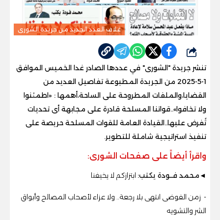
غلاف العدد الجديد من جريدة الشورى
شارك
تنشر جريدة "الشورى" في عددها الصادر غدا الخميس الموافق
1-5-2025 من الجريدة المطبوعة تفاصيل العديد من
القضايا،والملفات المطروحة على الساحة،أهمها : «اطمئنوا
ولا تخافوا»..قواتنا المسلحة قادرة على مجابهة أى تحديات
تُفرض عليها..القيادة العامة للقوات المسلحة حريصة على
تنفيذ استراتيجية شاملة للتطوير.
واقرأ أيضاً على صفحات الشورى:
◄محمد فــودة يكتب:
ابتزازكم لا يخيفنا
- زمن الفوضى انتهى بلا رجعة.. ولا عزاء لأصحاب المصالح وأبواق
الشر والتشويه