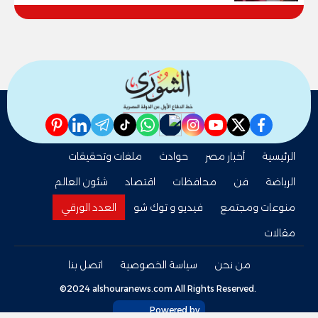
pinterest
linkedin
telegram
whatsapp
tiktok
instagram
nabd
youtube
twitter
facebook
الرئيسية
أخبار مصر
حوادث
ملفات وتحقيقات
الرياضة
فن
محافظات
اقتصاد
شئون العالم
منوعات ومجتمع
فيديو و توك شو
العدد الورقي
مقالات
من نحن
سياسة الخصوصية
اتصل بنا
©2024 alshouranews.com All Rights Reserved.
Powered by