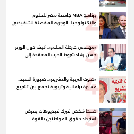
للمهنية .. و100% للصُم وضعاف السمع
2
والنور للمكفوفين
برنامج MBA جامعة مصر للعلوم
والتكنولوجيا.. الوجهة المفضلة للتنفيذيين
وقيادات المؤسسات لصناعة قادة
المستقبل
3
«مهندس خارطة السلام».. كيف حول الوزير
حسن رشاد شروط الحرب المعقدة إلى
"خارطة طريق" للانسحاب والإعمار؟
4
«صوت التربية والتشريع».. صبورة السيد..
مسيرة برلمانية وتربوية تجمع بين تشريع
القوانين وصناعة الأجيال لبناء الإنسان
المصري
5
ضبط شخص فبرك فيديوهات يعرض
استرداد حقوق المواطنين بالقوة