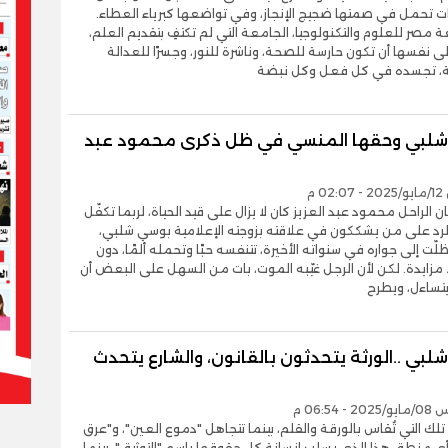
 تحمل في صمتها ضجيج الإنجاز، وفي تواضعها كبرياء العطاء.
ة مصر للعلوم والتكنولوجيا، الجامعة التي لم تكتفِ بتقديم العلم،
ى نفسها أن تكون حارسة للصحة، وناشرة للنور، وجسرًا للعدالة
ية، تجسده في كل فعل وكل نبضة
لبي وحقها المنسي في ظل ذكرى محمود عبد
0 م
ان الراحل محمود عبد العزيز كان لا يزال على قيد الحياة، لربما تكفّل
لرد على من يشككون في علاقته بزوجته الإعلامية بوسي شلبي،
ظلّت إلى جواره في سنواته الأخيرة، تتنفسه حبًا وتحمله ألمًا، دون
مزايدة. لكن لأن الرجل غيّبه الموت، بات من السهل على البعض أن
تساءل، ويطرح
بي ..الورثة يتحدثون بالقانون، والشارع يتحدث
 06:54 م
تلك التي تُقاس بالورقة والقلم، بينما تتجاهل "دموع العين"، و"عرق
أي منطق هذا الذي يسلب إنسانة كل حقوقها باسم "التوثيق"، بينما