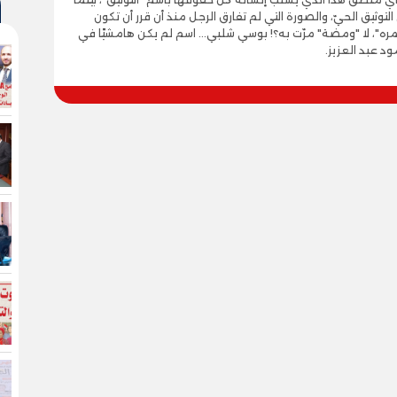
لتوثيق الحيّ، والصورة التي لم تفارق الرجل منذ أن قرر أن تكون
ره"، لا "ومضة" مرّت به؟! بوسي شلبي... اسم لم يكن هامشيًا في
د عبد العزيز.