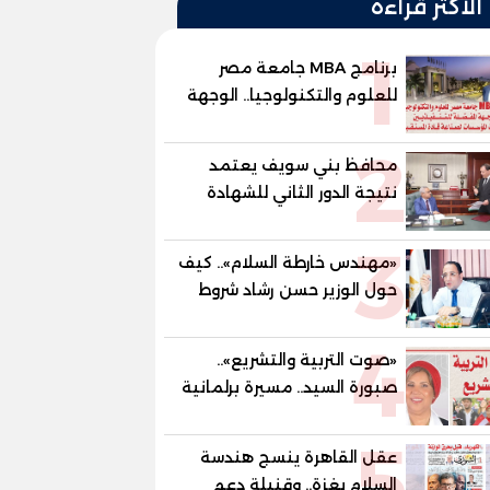
الأكثر قراءة
1
برنامج MBA جامعة مصر
للعلوم والتكنولوجيا.. الوجهة
المفضلة للتنفيذيين وقيادات
2
المؤسسات لصناعة قادة
محافظ بني سويف يعتمد
المستقبل
نتيجة الدور الثاني للشهادة
الإعدادية العامة بنسبة
3
79.9% نظامي ...و69.55%
«مهندس خارطة السلام».. كيف
منازل.. و70.56% للمهنية ..
حول الوزير حسن رشاد شروط
و100% للصُم وضعاف السمع
الحرب المعقدة إلى "خارطة
والنور للمكفوفين
4
طريق" للانسحاب والإعمار؟
«صوت التربية والتشريع»..
صبورة السيد.. مسيرة برلمانية
وتربوية تجمع بين تشريع
5
القوانين وصناعة الأجيال لبناء
عقل القاهرة ينسج هندسة
الإنسان المصري
السلام بغزة.. وقنبلة دعم