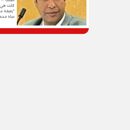
كانت هي ا
"رفيقة عم
حياة محمو