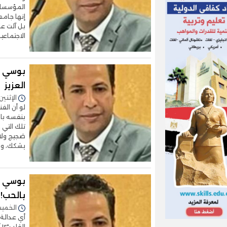
المؤسسات
إنها جامع
بل آلت عل
الاجتماع
بوسي ش
العزيز
الإثنين 12/مايو/2025 - 2:07
لو أن الفن
بنفسه با
تلك التي 
ضجيج ولا 
يشكك، وي
بوسي شل
بالحب!
الخميس 08/مايو/2025 -
أي عدالة 
القلب"؟! 