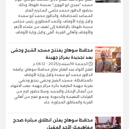
مسجد "سيدي ابو الهوى" بمدينة طهطا، وذلك
بحضور الدكتور محمد حلمي السكرتير العام
المساعد للمحافظة، والدكتور محمد أبو سعدة
وكيل وزارة الأوقاف، وأحمد الشطوري رئيس مجلس
مدينة طهطا، بالإضافة إلى لفيف من علماء الأزهر
والأوقاف وأهالي القرية. ألقى وكيل وزارة الأوقاف
محافظ سوهاج يفتتح مسجد الشيخ وحشى
بعد تجديدة بمركز جهينة
الجمعة 19/سبتمبر/2025 - 06:12 م
افتتح اللواء عبد الفتاح سراج محافظ سوهاج، يرافقه
الدكتور محمد أبو سعدة وكيل وزارة الأوقاف
بالمحافظة، مسجد الشيخ وحشي بنجع وحشي
بقرية جهينة الشرقية دائرة مركز جهينة، عقب الانتهاء
من أعمال الإحلال والتجديد، وسط حضور كبير من
القيادات التنفيذية والدعوية، وجمع غفير من أهالي
القرية والمناطق المجاورة. جاء
محافظ سوهاج يعلن انطلاق مبادرة صحح
مفاهيمك الأحد المقبل