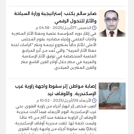
صابر سالم يكتب: إستراتيجية وزارة السياحة
والآثار للتحول الرقمي
الخميس 17/أبريل/2025 - 04:58 م
في إطار دوره كمؤسسة علمية وحفظ الآثار المصرية
والتراث العلمي وإحياء مصادره، يقوم المجلس
الأعلى للآثار حالياً بمشروع ترجمة ونشر "كراسات لجنة
حفظ الآثار العربية"، والتي تُعد من أبرز المراجع
العلمية المتخصصة في توثيق الآثار الإسلامية
والعربية في مصر خلال أواخر القرن التاسع عشر
والقرن العشرين الميلادي.
إصابة مواطن إثر سقوط واجهة زاوية غرب
الإسكندرية.. والأوقاف ترد
الأربعاء 09/أبريل/2025 - 10:02 م
أصيب شخص إثر انهيار أجزاء من زاوية التقوى، بحي
غرب الإسكندرية، اليوم الأربعاء، فيما أكدت مديرية
الأوقاف أن الزاوية مغلقة منذ أكثر من 45 عامًا
وليست تابعة لها. تلقت مديرية أوقاف الإسكندرية،
إخطارًا يفيد سقوط أجزاء من واجهة زاوية التقوى