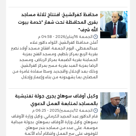
محافظ كفرالشيخ: افتتاح ثلاثة مساجد
بقرى المحافظة تحت شعار "خدمة بيوت
الله شرف"
الجمعة 16/يناير/2026 - 04:58 م
أعلن محافظ كفرالشيخ، اللواء دكتور علاء
عبدالمعطي، اليوم الجمعة، افتتاح مسجد أولاد نصير
بقرية الربع بمركز بلطيم، ومسجد الفتح بعزبة
الحساينة بقرية الضبعة بمركز الرياض، ومسجد
الرضا بعزبة العبد بقرية مسير بمركز كفرالشيخ،
وذلك بعد الإحلال والتجديد، وسط سعادة غامرة من
المصلين بما يشهدونه من بناء وإعمار وإحلال
وكيل أوقاف سوهاج يجرى جولة تفتيشية
بالمساجد لمتابعة العمل الدعوي
الجمعة 12/ديسمبر/2025 - 06:25 م
قام الدكتور عبد المجيد الكرماني، وكيل وزارة الأوقاف
بسوهاج، وكيل وزارة الأوقاف بسوهاج، بجولة ميدانية
موسعة، على عدد من مساجد بندر سوهاج،
للوقوف على سير العمل وانتظام أداء الأئمة