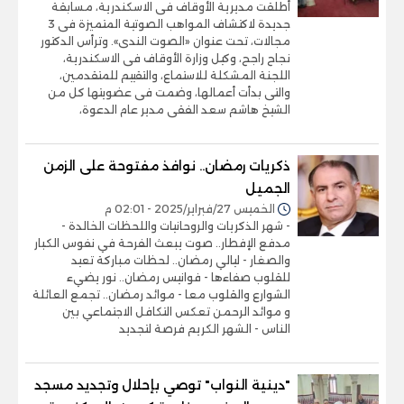
أطلقت مديرية الأوقاف فى الاسكندرية، مسابقة
جديدة لاكتشاف المواهب الصوتية المتميزة فى 3
مجالات، تحت عنوان «الصوت الندى». وترأس الدكتور
نجاح راجح، وكيل وزارة الأوقاف فى الاسكندرية،
اللجنة المشكلة للاستماع، والتقييم للمتقدمين،
والتى بدأت أعمالها، وضمت فى عضويتها كل من
الشيخ هاشم سعد الفقى مدير عام الدعوة،
ذكريات رمضان.. نوافذ مفتوحة على الزمن
الجميل
الخميس 27/فبراير/2025 - 02:01 م
- شهر الذكريات والروحانيات واللحظات الخالدة -
مدفع الإفطار.. صوت يبعث الفرحة في نفوس الكبار
والصغار - ليالي رمضان.. لحظات مباركة تعيد
للقلوب صفاءها - فوانيس رمضان.. نور يضيء
الشوارع والقلوب معا - موائد رمضان.. تجمع العائلة
و موائد الرحمن تعكس التكافل الاجتماعي بين
الناس - الشهر الكريم فرصة لتجديد
"دينية النواب" توصي بإحلال وتجديد مسجد