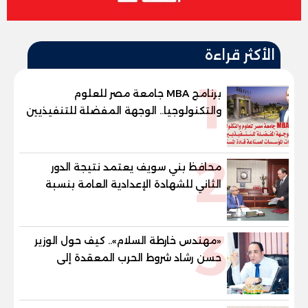
الأكثر قراءة
1
برنامج MBA جامعة مصر للعلوم
والتكنولوجيا.. الوجهة المفضلة للتنفيذيين
وقيادات المؤسسات لصناعة قادة
المستقبل
2
محافظ بني سويف يعتمد نتيجة الدور
الثاني للشهادة الإعدادية العامة بنسبة
79.9% نظامي ...و69.55% منازل.. و70.56%
للمهنية .. و100% للصُم وضعاف السمع
3
والنور للمكفوفين
«مهندس خارطة السلام».. كيف حول الوزير
حسن رشاد شروط الحرب المعقدة إلى
"خارطة طريق" للانسحاب والإعمار؟