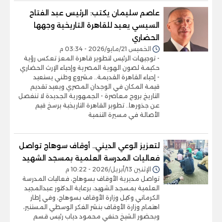
عاصم سليمان يكتب: الرئيس عبد الفتاح
السيسي يعيد للقاهرة التاريخية وجهها
الحضاري
الخميس 21/مايو/2026 - 03:34 م
- توجيهات الرئيس لتطوير قاهرة المعز تعكس رؤية
حكيمة لصون الهوية المصرية وإحياء الإرث الحضاري
- إحياء القاهرة القديمة.. مشروع وطني يستعيد
قيمة المكان في الوجدان المصري ويعيد تقديم
التاريخ بروح معاصرة - الجمهورية الجديدة لا تنفصل
عن جذورها.. تطوير القاهرة التاريخية يرسخ قيم
الأصالة في مسيرة التنمية
لتعزيز الوعي الديني.. أوقاف سوهاج تواصل
فعاليات المدرسة العلمية بمسجد الشهيد
الإثنين 13/أبريل/2026 - 10:22 م
تواصل مديرية الأوقاف بسوهاج، فعاليات المدرسة
العلمية بمسجد الشهيد، برعاية الدكتور عبدالمجيد
الكرماني وكيل وزارة الأوقاف بسوهاج، وفي إطار
اهتمام وزارة الأوقاف بنشر الفكر الوسطي المستنير،
وبحضور الشيخ حنفي محمود دياب رئيس قسم