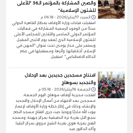
والصين المشاركة بالمؤتمر الـ36 "للأعلى
للشئون الإسلامية"
السبت 17/يناير/2026 - 06:18 م
استقبلت قيادات وزارة الأوقاف بمطار القاهرة الدولي
عددًا من الوفود الرسمية المشاركة في فعاليات
المؤتمر الدولي السادس والثلاثين للمجلس الأعلى
للشئون الإسلامية الذي يُعقد يوم الاثنين المقبل
ويستمر على مدار يومين تحت عنوان "المهن في
الإسلام: أخلاقياتها، وأثرها، ومستقبلها في عصر
الذكاء الاصطناعي". استقبل
افتتاح مسجدين جديدين بعد الإحلال
والتجديد بسوهاج
الجمعة 16/يناير/2026 - 05:18 م
افتتحت مديرية أوقاف سوهاج، اليوم الجمعة،
مسجدين بعد الانتهاء من أعمال الإحلال والتجديد
والإنشاء، وذلك في إطار خطة وزارة الأوقاف لإعمار
بيوت الله ماديًا وروحيا، حيث جرى افتتاح مسجد النصر
بنجع التل بقرية نزة الدقيشية بمركز جهينة، ومسجد
الفتح بعزبة هوي بقرية الشيخ مرزوق بمركز البلينا.
وأكد الدكتور عبد