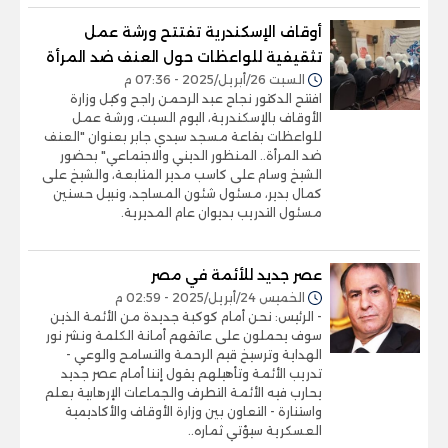
أوقاف الإسكندرية تفتتح ورشة عمل
تثقيفية للواعظات حول العنف ضد المرأة
السبت 26/أبريل/2025 - 07:36 م
افتتح الدكتور نجاح عبد الرحمن راجح وكيل وزارة
الأوقاف بالإسكندرية، اليوم السبت، ورشة عمل
للواعظات بقاعة مسجد سيدي جابر بعنوان "العنف
ضد المرأة.. المنظور الديني والاجتماعي" بحضور
الشيخ وسام على كاسب مدير المتابعة، والشيخ على
كمال بدير، مسئول شئون المساجد، ونبيل حسنين
مسئول التدريب بديوان عام المديرية.
عصر جديد للأئمة في مصر
الخميس 24/أبريل/2025 - 02:59 م
- الرئيس: نحن أمام كوكبة جديدة من الأئمة الذين
سوف يحملون على عاتقهم أمانة الكلمة ونشر نور
الهداية وترسيخ قيم الرحمة والتسامح والوعي -
تدريب الأئمة وتأهيلهم يقول إننا أمام عصر جديد
يحارب فيه الأئمة التطرف والجماعات الإرهابية بعلم
واستنارة - التعاون بين وزارة الأوقاف والأكاديمية
العسكرية سيؤتي ثماره..