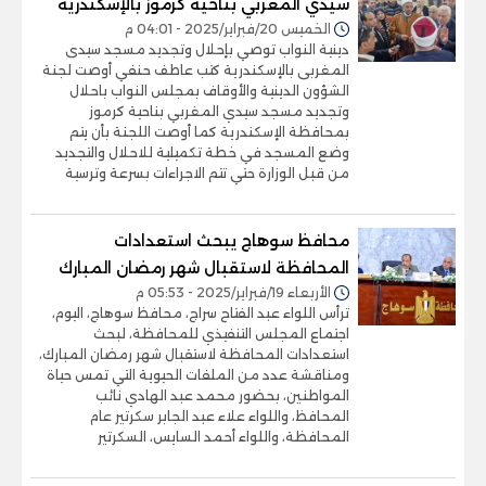
سيدي المغربي بناحية كرموز بالإسكندرية
الخميس 20/فبراير/2025 - 04:01 م
دينية النواب توصي بإحلال وتجديد مسجد سيدى
المغربى بالإسكندرية كتب عاطف حنفي أوصت لجنة
الشؤون الدينية والأوقاف بمجلس النواب باحلال
وتجديد مسجد سيدي المغربي بناحية كرموز
بمحافظة الإسكندرية كما أوصت اللجنة بأن يتم
وضع المسجد في خطة تكميلية للاحلال والتجديد
من قبل الوزارة حتي تتم الاجراءات بسرعة وترسية
محافظ سوهاج يبحث استعدادات
المحافظة لاستقبال شهر رمضان المبارك
الأربعاء 19/فبراير/2025 - 05:53 م
ترأس اللواء عبد الفتاح سراج، محافظ سوهاج، اليوم،
اجتماع المجلس التنفيذي للمحافظة، لبحث
استعدادات المحافظة لاستقبال شهر رمضان المبارك،
ومناقشة عدد من الملفات الحيوية التي تمس حياة
المواطنين، بحضور محمد عبد الهادي نائب
المحافظ، واللواء علاء عبد الجابر سكرتير عام
المحافظة، واللواء أحمد السايس، السكرتير