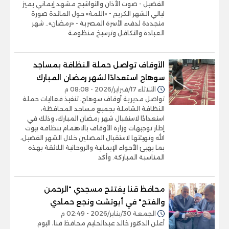
الفضيل - صوت الأذان والتواشيح مشهد إيماني يميز
ليالي الشهر الكريم - «اللمة» حول المائدة صورة
متجددة لدفء الأسرة المصرية - «رمضان».. شهر
العبادة والتكافل وترسيخ منظومة
الأوقاف تواصل حملة النظافة بمساجد
سوهاج استعدادًا لشهر رمضان المبارك
الثلاثاء 17/فبراير/2026 - 08:08 م
تواصل مديرية أوقاف سوهاج، تنفيذ فعاليات حملة
النظافة الشاملة بجميع مساجد المحافظة،
استعدادًا لاستقبال شهر رمضان المبارك، وذلك في
إطار توجيهات وزارة الأوقاف بالاهتمام بنظافة بيوت
الله وتهيئتها لاستقبال المصلين خلال الشهر الفضيل،
بما يهيئ الأجواء الإيمانية والروحانية اللائقة بهذه
المناسبة المباركة. وأكد
محافظ قنا يفتتح مسجدي "الرحمن
والفتح" في أبوتشت ونجع حمادي
الجمعة 30/يناير/2026 - 02:49 م
أعلن الدكتور خالد عبدالحليم محافظ قنا، اليوم