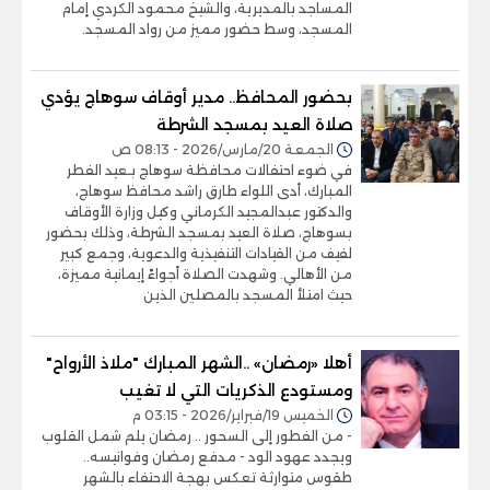
المساجد بالمديرية، والشيخ محمود الكردي إمام
المسجد، وسط حضور مميز من رواد المسجد.
بحضور المحافظ.. مدير أوقاف سوهاج يؤدي
صلاة العيد بمسجد الشرطة
الجمعة 20/مارس/2026 - 08:13 ص
في ضوء احتفالات محافظة سوهاج بـعيد الفطر
المبارك، أدى اللواء طارق راشد محافظ سوهاج،
والدكتور عبدالمجيد الكرماني وكيل وزارة الأوقاف
بسوهاج، صلاة العيد بمسجد الشرطة، وذلك بحضور
لفيف من القيادات التنفيذية والدعوية، وجمع كبير
من الأهالي. وشهدت الصلاة أجواءً إيمانية مميزة،
حيث امتلأ المسجد بالمصلين الذين
أهلا «رمضان» ..الشهر المبارك "ملاذ الأرواح"
ومستودع الذكريات التي لا تغيب
الخميس 19/فبراير/2026 - 03:15 م
- من الفطور إلى السحور .. رمضان يلم شمل القلوب
ويجدد عهود الود - مدفع رمضان وفوانيسه..
طقوس متوارثة تعكس بهجة الاحتفاء بالشهر