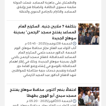
والاطمئنان على جاهزية المساجد. شملت الجولة
متابعة مستوى النظافة، وانضباط فتح وإغلاق
المساجد، والالتزام بالبرنامج الدعوي والخطة
بتكلفة 7 ملايين جنيه.. السكرتير العام
المساعد يفتتح مسجد “الرحمن” بمدينة
سوهاج الجديدة
الجمعة 28/نوفمبر/2025 - 03:45 م
أناب اللواء عبد الفتاح سراج محافظ سوهاج، اليوم
الجمعة، الدكتور محمد حلمي السكرتير العام
المساعد للمحافظة، لافتتاح مسجد الرحمن بالحي
الأول بمدينة سوهاج الجديدة، وذلك في إطار اهتمام
المحافظة بالتوسع في إنشاء ورفع كفاءة دور
العبادة وتقديم خدمات دينية متكاملة للمواطنين.
شهد الافتتاح الدكتور عبد المجيد الكرماني
احتفالًا بنصر أكتوبر.. محافظ سوهاج يفتتح
مسجد سيدي أبو الهوى بطهطا
الجمعة 03/أكتوبر/2025 - 05:20 م
افتتح اللواء عبد الفتاح سراج، محافظ سوهاج، اليوم