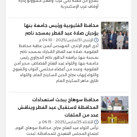
بشارع ابن مقلة بحي غرب، وانتقل مسؤولو إدارة
أوقاف غرب الإسكندرية
محافظ القليوبية ورئيس جامعة بنها
يؤديان صلاة عيد الفطر بمسجد ناصر
الإثنين 31/مارس/2025 - 04:10 م
أدى اليوم الإثنين، المهندس أيمن عطية محافظ
القليوبية، صلاة عيد الفطر المُبارك بمسجد ناصر
بمدينة بنها، يرافقه الدكتور ناصر الجيزاوي رئيس
جامعة بنها، واللواء عبد الفتاح القصاص، مدير أمن
القليوبية، وعدد من أعضاء مجلسي النواب والشيوخ,
واللواء إيهاب سراج الدين السكرتير العام، واللواء
طارق ماهر السكرتير العام
محافظ سوهاج يبحث استعدادات
المحافظة لاستقبال عيد الفطر ويناقش
عدد من الملفات
الثلاثاء 25/مارس/2025 - 06:15 م
ترأس اللواء عبد الفتاح سراج، محافظ سوهاج، اليوم،
اجتماع المجلس التنفيذي للمحافظة، لبحث