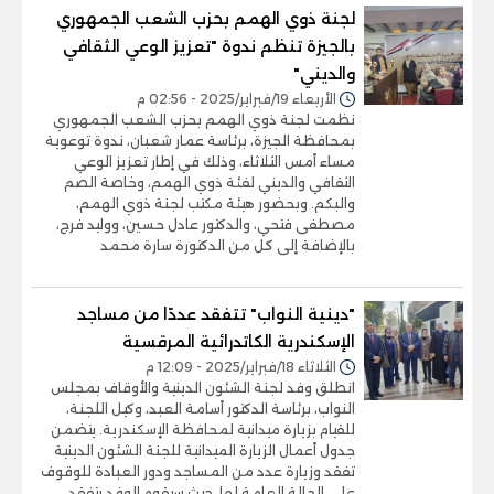
لجنة ذوي الهمم بحزب الشعب الجمهوري
بالجيزة تنظم ندوة "تعزيز الوعي الثقافي
والديني"
الأربعاء 19/فبراير/2025 - 02:56 م
نظمت لجنة ذوي الهمم بحزب الشعب الجمهوري
بمحافظة الجيزة، برئاسة عمار شعبان، ندوة توعوية
مساء أمس الثلاثاء، وذلك في إطار تعزيز الوعي
الثقافي والديني لفئة ذوي الهمم، وخاصة الصم
والبكم. وبحضور هيئة مكتب لجنة ذوي الهمم،
مصطفى فتحي، والدكتور عادل حسين، ووليد فرج،
بالإضافة إلى كل من الدكتورة سارة محمد
"دينية النواب" تتفقد عددًا من مساجد
الإسكندرية الكاتدرائية المرقسية
الثلاثاء 18/فبراير/2025 - 12:09 م
انطلق وفد لجنة الشئون الدينية والأوقاف بمجلس
النواب، برئاسة الدكتور أسامة العبد، وكيل اللجنة،
للقيام بزيارة ميدانية لمحافظة الإسكندرية. يتضمن
جدول أعمال الزيارة الميدانية للجنة الشئون الدينية
تفقد وزيارة عدد من المساجد ودور العبادة للوقوف
على الحالة العامة لها، حيث سيقوم الوفد بتفقد