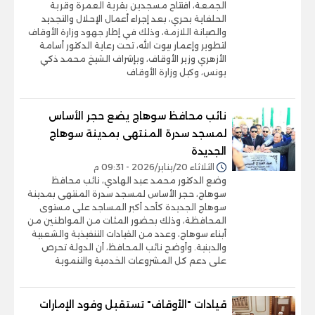
الجمعة، افتتاح مسجدين بقرية العمرة وقرية
الحلفاية بحري، بعد إجراء أعمال الإحلال والتجديد
والصيانة اللازمة، وذلك في إطار جهود وزارة الأوقاف
لتطوير وإعمار بيوت الله، تحت رعاية الدكتور أسامة
الأزهري وزير الأوقاف، وبإشراف الشيخ محمد ذكي
يونس، وكيل وزارة الأوقاف
نائب محافظ سوهاج يضع حجر الأساس
لمسجد سدرة المنتهى بمدينة سوهاج
الجديدة
الثلاثاء 20/يناير/2026 - 09:31 م
وضع الدكتور محمد عبد الهادي، نائب محافظ
سوهاج، حجر الأساس لمسجد سدرة المنتهى بمدينة
سوهاج الجديدة كأحد أكبر المساجد على مستوى
المحافظة، وذلك بحضور المئات من المواطنين من
أبناء سوهاج، وعدد من القيادات التنفيذية والشعبية
والدينية. وأوضح نائب المحافظ، أن الدولة تحرص
على دعم كل المشروعات الخدمية والتنموية
قيادات "الأوقاف" تستقبل وفود الإمارات