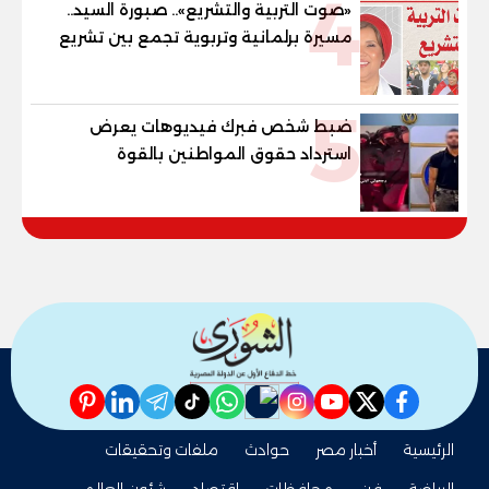
4
«صوت التربية والتشريع».. صبورة السيد..
مسيرة برلمانية وتربوية تجمع بين تشريع
القوانين وصناعة الأجيال لبناء الإنسان
المصري
5
ضبط شخص فبرك فيديوهات يعرض
استرداد حقوق المواطنين بالقوة
pinterest
linkedin
telegram
whatsapp
tiktok
instagram
nabd
youtube
twitter
facebook
الرئيسية
أخبار مصر
حوادث
ملفات وتحقيقات