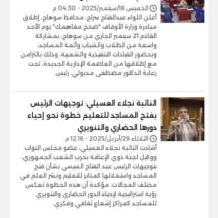
الخميس 18/سبتمبر/2025 - 04:30 م
أعلن اللواء عبدالفتاح سراج، محافظ سوهاج، إطلاق
مبادرة وزارة الأوقاف "صحح مفاهيمك" يوم الأحد
القادم 21 سبتمبر الجاري من سوهاج، بمشاركة
واسعة من الطلاب والشباب وأئمة المساجد،
وبحضور القيادات التنفيذية والشعبية، وذلك بالتزامن
مع إطلاقها من العاصمة الإدارية الجديدة، تحت
رعاية الدكتور مصطفى مدبولي، رئيس
النائبة نجلاء العسيلي: توجيهات الرئيس
بفتح المساجد للتعليم خطوة نحو إحياء
دورها الحضاري والتنويري
الثلاثاء 29/أبريل/2025 - 12:16 م
أشادت النائبة نجلاء العسيلي، عضو مجلس النواب
ووكيل لجنة ذوي الإعاقة بحزب الشعب الجمهوري،
بتوجيهات الرئيس عبد الفتاح السيسي بشأن فتح
المساجد واستغلالها كمنابر للتعليم ونشر العلم في
مختلف المجالات، مؤكدة أن هذه الخطوة تعكس
رؤية استراتيجية لإحياء الدور الحضاري والتنويري
للمساجد كمراكز إشعاع ثقافي وفكري.