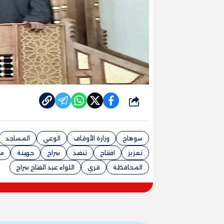
شارك
سوهاج
وزارة الأوقاف
الوعي
المساجد
تعزيز
افتتاح
تنفيذ
سراج
جهينة
م
المحافظة
قري
اللواء عبد الفتاح سراج