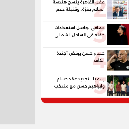
2
عقل القاهرة ينسج هندسة
العالمية في مصر ضمن
السلام بغزة.. وقنبلة دعم
مشروع «أوجامي» خلال أيام
الكهرباء تفجر الموازنة
3
حماقى يواصل استعدادات
حفله فى الساحل الشمالى
الجمعة
4
حسام حسن يرفض أجندة
الكاف
5
رسميا .. تجديد عقد حسام
وابراهيم حسن مع منتخب
مصر حتي مونديال 2030