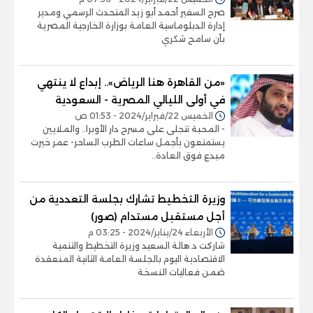
صرح السفير أحمد أبو زيد المتحدث الرسمي ومدير
إدارة الدبلوماسية العامة بوزارة الخارجية المصرية
بأن سامح شكري
«من القاهرة هنا الرياض».. إبداع لا ينتهي
في أولى الليالي المصرية - السعودية
الخميس 22/فبراير/2024 - 01:53 ص
- المحبة تتجلى على مسرح دار الأوبرا.. والملايين
يستمتعون بأجمل ساعات الطرب الساحر- عمر خيرت
مبدع فوق العادة..
وزيرة التخطيط تشارك بجلسة التعددية من
أجل مستقبل مستدام (صور)
الأربعاء 24/يناير/2024 - 03:25 م
شاركت د.هالة السعيد وزيرة التخطيط والتنمية
الاقتصادية اليوم بالجلسة العامة الثانية المنعقدة
ضمن فعاليات النسخة