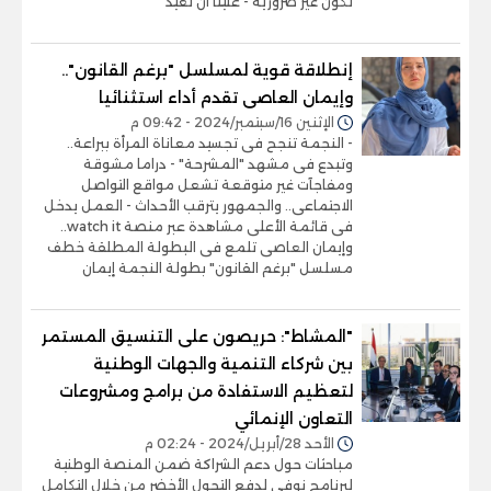
تكون غير ضرورية - علينا أن نُعيد
إنطلاقة قوية لمسلسل "برغم القانون"..
وإيمان العاصى تقدم أداء استثنائيا
الإثنين 16/سبتمبر/2024 - 09:42 م
- النجمة تنجح فى تجسيد معاناة المرأة ببراعة..
وتبدع فى مشهد "المشرحة" - دراما مشوقة
ومفاجآت غير متوقعة تشعل مواقع التواصل
الاجتماعى.. والجمهور يترقب الأحداث - العمل يدخل
فى قائمة الأعلى مشاهدة عبر منصة watch it..
وإيمان العاصى تلمع فى البطولة المطلقة خطف
مسلسل "برغم القانون" بطولة النجمة إيمان
"المشاط": حريصون على التنسيق المستمر
بين شركاء التنمية والجهات الوطنية
لتعظيم الاستفادة من برامج ومشروعات
التعاون الإنمائي
الأحد 28/أبريل/2024 - 02:24 م
مباحثات حول دعم الشراكة ضمن المنصة الوطنية
لبرنامج نوفي لدفع التحول الأخضر من خلال التكامل