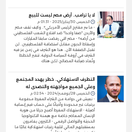
لا يا ترامب.. أرض مصر ليست للبيع
الخميس 30/يناير/2025 - 01:31 م
- ما سر مقترح الرئيس الأمريكي؟.. وكيف تقف مصر
والأردن "صفا واحدا" ضد اقتلاع الشعب الفلسطيني
من أرضه؟ - مصر التي رفضت سابقا المليارات
وإسقاط الديون مقابل استضافة الفلسطينيين.. لن
تقبل الصفقة الآن.. هذا هو الشرف في زمن عز فيه
الشرف في أروقة السياسة الدولية، تتغير الخطط
وتُعاد صياغة المصالح، لكن هناك
التطرف الاستهلاكي.. خطر يهدد المجتمع
وعلى الجميع مواجهته والتصدى له
الخميس 28/نوفمبر/2024 - 02:54 م
- نعيش في دوامة من الشراء المفرط مدفوعة
برغبات غير محدودة وأحيانًا على حساب قيم إنسانية
أصيلة - الاستهلاك المفرط أصبح جزءًا من هوية
الإنسان المعاصر خاصة مع هيمنة التكنولوجيا
الحديثة والتواصل الرقمي - الكثيرون يغامرون
بمستقبلهم المالي لتلبية رغبات استهلاكية غالبًا ما