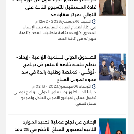
قادة المستقبل للأسبوع الثالث على
التوالي بمركز سقارة غدا
السبت 16/ديسمبر/2023 - 12:42 م
في إطار اهتمام القيادة السياسية ببناء الإنسان
المصري وتزويده بكافة متطلبات العصر وتنمية
مهاراته فى كافة المجا
الصندوق الدولي للتنمية الزراعية «إيفاد»
ينظم جلسة خاصة لاستعراض برنامج
«نُوَفِّــي» كمنصة وطنية رائدة في سد
فجوة تمويل المناخ
الأربعاء 06/ديسمبر/2023 - 02:13 م
د. رانيا المشاط وزيرة التعاون الدولي: برنامج نوفــي
تطبيق عملي لمبادئ التمويل العادل ونموذج
فاعل لتحفي
الإعلان عن نجاح عملية تجديد الموارد
الثانية لصندوق المناخ الأخضر في cop 28