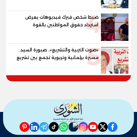
4
ضبط شخص فبرك فيديوهات يعرض
استرداد حقوق المواطنين بالقوة
5
«صوت التربية والتشريع».. صبورة السيد..
مسيرة برلمانية وتربوية تجمع بين تشريع
القوانين وصناعة الأجيال لبناء الإنسان
المصري
pinterest
linkedin
telegram
whatsapp
tiktok
instagram
nabd
youtube
twitter
facebook