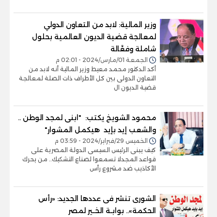
وزير المالية: لابد من التعاون الدولي
لمعالجة قضية الديون العالمية بحلول
شاملة وفعَّالة
الجمعة 01/مارس/2024 - 02:01 م
أكد الدكتور محمد معيط وزير المالية أنه لابد من
التعاون الدولى بين كل الأطراف ذات الصلة لمعالجة
قضية الديون ال
محمود الشويخ يكتب: "ابنى لمجد الوطن ..
والشعب إيد بإيد هيكمل المشوار"
الخميس 29/فبراير/2024 - 03:59 م
كيف يبنى الرئيس السيسى الدولة المصرية على
قواعد المجدلا تسمعوا لصناع التشكيك.. من يحرك
الأكاذيب ضد مشروع رأس
الشورى تنشر فى عددها الجديد: «رأس
الحكمة».. بوابـة الخـير لمصر