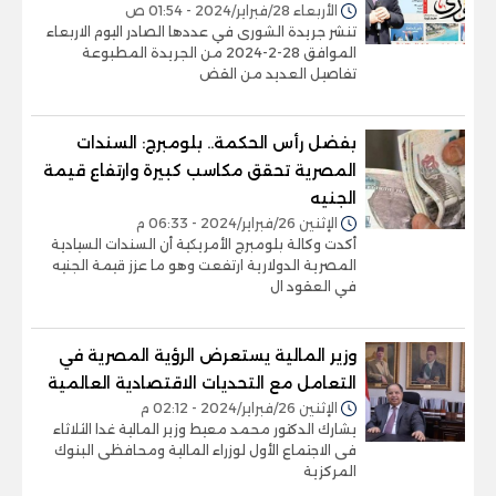
الأربعاء 28/فبراير/2024 - 01:54 ص
تنشر جريدة الشورى في عددها الصادر اليوم الاربعاء
الموافق 28-2-2024 من الجريدة المطبوعة
تفاصيل العديد من القض
بفضل رأس الحكمة.. بلومبرج: السندات
المصرية تحقق مكاسب كبيرة وارتفاع قيمة
الجنيه
الإثنين 26/فبراير/2024 - 06:33 م
أكدت وكالة بلومبرج الأمريكية أن السندات السيادية
المصرية الدولارية ارتفعت وهو ما عزز قيمة الجنيه
في العقود ال
وزير المالية يستعرض الرؤية المصرية في
التعامل مع التحديات الاقتصادية العالمية
الإثنين 26/فبراير/2024 - 02:12 م
يشارك الدكتور محمد معيط وزير المالية غدا الثلاثاء
فى الاجتماع الأول لوزراء المالية ومحافظى البنوك
المركزية