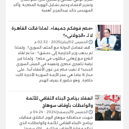
وتعزيز الانتماء ودعم تشكيل الهوية المصرية. وأكد
المهندس خالد عبدالعزيز، أهمية
«مصر فوقكم جميعا».. لماذا قالت القاهـرة
لا لـ «الجولانى»؟
الخميس 02/يناير/2025 - 02:32 م
- كيف تتعامل الدولة مع الملف السوري؟.. ولماذا
لم يذهب وزير الخارجية إلى دمشق؟ - ما سر لقاء
الشرع مع إرهابي مطلوب في مصر؟.. ولماذا قرر
ترقية تكفيري مصري وتعيينه في الجيش السوري
الجديد؟ لا تغيب مصر عن عون الأشقاء أبدا.. على
مدار ١٤ عاما هي عمر الأزمة السورية الأخيرة كانت
حاضرة.. وهو حضور لا يعرف الهدم
انعقاد برنامج البناء الثقافي للأئمة
والواعظات بأوقاف سوهاج
الخميس 19/ديسمبر/2024 - 04:24 م
شهدت محافظة سوهاج اليوم، انطلاق فعاليات
برنامج «البناء الثقافي للأئمة والواعظات» الذي
تنظمه وزارة الأوقاف، وذلك في إطار سعيها