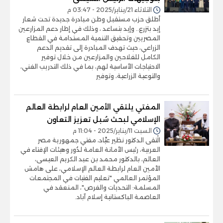
الثلاثاء 21/يناير/2025 - 03:47 م
أطلق حزب مستقبل وطن مبادرة جديدة تحت شعار
إيد بتزرع.. وإيد بتساعد ، وذلك في إطار دعم المزارعين
المصريين وتحقيق التنمية المستدامة في القطاع
الزراعي، حيث تهدف المبادرة إلى تقديم الدعم
الكامل للفلاحين والمزارعين من خلال توفير
الاحتياجات الأساسية لهم، بما في ذلك التدريب الفني،
والتوعية الزراعية، وتوفير
المفتي يلتقي الأمين العام لرابطة العالم
الإسلامي لبحث سُبل تعزيز التعاون
السبت 11/يناير/2025 - 11:04 م
الْتقى الدكتور نظير عيَّاد، مفتي جمهورية مصر
العربية، رئيس الأمانة العامة لدُور وهيئات الإفتاء في
العالم، بالدكتور محمد بن عبد الكريم العيسى،
الأمين العام لرابطة العالم الإسلامي، على هامش
المؤتمر العالمي "تعليم الفتيات في المجتمعات
المسلمة: التحديات والفرص"، المنعقد في
العاصمة الباكستانية إسلام آباد.