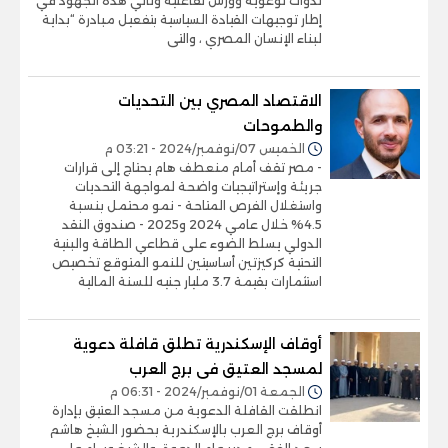
ندوات توعوية وورش تفاعلية وتأتي هذه الجهود في
إطار توجيهات القيادة السياسية بتفعيل مبادرة “بداية
لبناء الإنسان المصري ، والتى
الاقتصاد المصري بين التحديات
والطموحات
الخميس 07/نوفمبر/2024 - 03:21 م
- مصر تقف أمام منعطف هام يحتاج إلى قرارات
جريئة وإستراتيجيات واضحة لمواجهة التحديات
واستغلال الفرص المتاحة - نمو محتمل بنسبة
4.5% خلال عامي 2024 و2025 - صندوق النقد
الدولي يسلط الضوء على قطاعي الطاقة والبنية
التحتية كركيزتين أساسيتين للنمو المتوقع تخصيص
استثمارات بقيمة 3.7 مليار جنيه للسنة المالية
أوقاف الإسكندرية تطلق قافلة دعوية
لمسجد العتيق فى برج العرب
الجمعة 01/نوفمبر/2024 - 06:31 م
انطلقت القافلة الدعوية من مسجد العتيق بإدارة
أوقاف برج العرب بالإسكندرية بحضور الشيخ هاشم