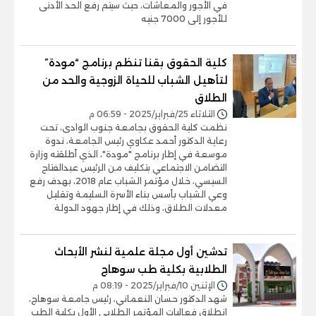
في الأجور والمعاشات، حيث سيتم رفع الحد الأدنى
للأجور إلى 7000 جنيه
كلية الحقوق بقنا تنظم برنامج “مودة”
لتأهيل الشباب للحياة الزوجية والحد من
الطلاق
الثلاثاء 25/فبراير/2025 - 06:59 م
نظمت كلية الحقوق بجامعة جنوب الوادى، تحت
رعاية الدكتور أحمد عكاوي رئيس الجامعة، ندوة
موسعة في إطار برنامج "مودة"، الذي أطلقته وزارة
التضامن الاجتماعي بتكليف من الرئيس عبدالفتاح
السيسي، خلال مؤتمر الشباب عام 2018، بهدف رفع
وعي الشباب بأسس بناء الأسرة السليمة وتقليل
معدلات الطلاق، وذلك في إطار جهود الدولة
تدشين أول مجلة علمية لنشر الأبحاث
الطلابية بكلية طب سوهاج
الإثنين 10/فبراير/2025 - 08:19 م
شهد الدكتور حسان النعماني، رئيس جامعة سوهاج،
انطلاق فعاليات المؤتمر الطلابي الأول بكلية الطب