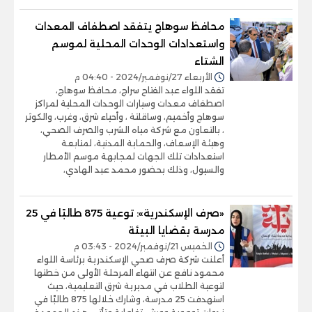
محافظ سوهاج يتفقد اصطفاف المعدات
واستعدادات الوحدات المحلية لموسم
الشتاء
الأربعاء 27/نوفمبر/2024 - 04:40 م
تفقد اللواء عبد الفتاح سراج، محافظ سوهاج،
اصطفاف معدات وسيارات الوحدات المحلية لمراكز
سوهاج وأخميم، وساقلتة ، وأحياء شرق، وغرب، والكوثر
، بالتعاون مع شركة مياه الشرب والصرف الصحي،
وهيئة الإسعاف، والحماية المدنية، لمتابعة
استعدادات تلك الجهات لمجابهة موسم الأمطار
والسيول، وذلك بحضور محمد عبد الهادي،
«صرف الإسكندرية»: توعية 875 طالبًا في 25
مدرسة بقضايا البيئة
الخميس 21/نوفمبر/2024 - 03:43 م
أعلنت شركة صرف صحي الإسكندرية برئاسة اللواء
محمود نافع عن انتهاء المرحلة الأولى من خطتها
لتوعية الطلاب في مديرية شرق التعليمية، حيث
استهدفت 25 مدرسة، وشارك خلالها 875 طالبًا في