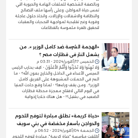
وبالصفة الشخصية للملفات الهامة والحيوية التي
تمس حياة المواطن، وعلى رأسها ملف التصالح
والنظافة والاشغالات والإزالات، واتخاذ حلول عاجلة
وقوية وغير تقليدية لمواجهة التحديات والعقبات
لتحقيق طفرة ملموسة بالقطاعات
«الهجمة الشرسة ضد كامل الوزير ».. من
يشعل النار فى قطارات مصر ؟
الخميس 17/أكتوبر/2024 - 03:31 م
وَلا تَهِنُوا وَلا تَحْزَنُوا وَأَنْتُمُ الأَعْلَوْنَ - كيف يحارب الرئيس
السيسي الأعداء في الداخل والخارج بعون الله؟ - ما
السر في الحملات المشبوهة على الفريق كامل
الوزير؟.. ومن يقف وراءها؟ - لماذا وقع حادث المنيا
في اليوم التالي لافتتاح معجزة محطة قطارات
الصعيد في بشتيل؟! - هل هناك خلايا إخوانية
«حياة كريمة» تطلق مبادرة لتوفير اللحوم
والدواجن بأسعار مخفضة في بني سويف
الجمعة 04/أكتوبر/2024 - 06:52 م
أطلقت مؤسسة "حياة كريمة"، مبادرة لتوفير اللحوم