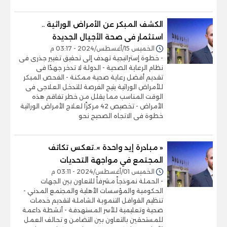
الكشف المبكر عن الأمراض الوراثية ..
استثمار فى صحة الأجيال الجديدة
الخميس 15/أغسطس/2024 - 03:17 م
- خطوة إستراتيجية تهدف إلى تحقيق تغيير جذرى فى
نظام الرعاية الصحية - الدولة لا تدخر جهدًا فى
تقديم أفضل رعاية صحية ممكنة - الفحص المبكر
للأمراض الوراثية يتيح الفرصة للتدخل العلاجى فى
الوقت المناسب مما يقلل من خطر تفاقم هذه
الأمراض - تخصيص 42 مركزًا لعلاج الأمراض الوراثية
خطوة فى الاتجاه الصحيح نحو
« مبادرة إيد واحدة »..تعكس تكاتف
المجتمع في مواجهة التحديات
الخميس 01/أغسطس/2024 - 03:11 م
- الحملة نموذجاً مشرفاً للتعاون بين الجهات
الحكومية والمؤسسات الأهلية والمجتمع المدني -
تنظيم القوافل التنموية الشاملة لتقديم خدمات
صحية وتعليمية للأسر المستهدفة - أنشطة داعمة
للمستحقين بالتعاون بين التضامن و تحالف العمل