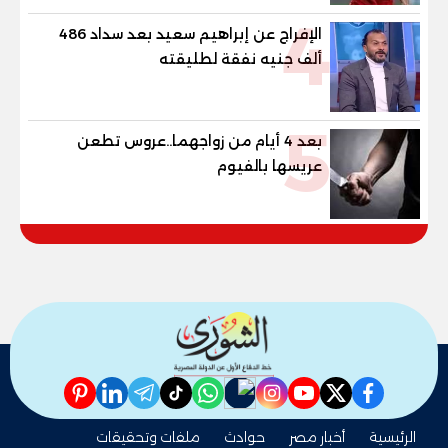
4
الإفراج عن إبراهيم سعيد بعد سداد 486
ألف جنيه نفقة لطليقته
5
بعد 4 أيام من زواجهما..عروس تطعن
عريسها بالفيوم
pinterest
linkedin
telegram
whatsapp
tiktok
instagram
nabd
youtube
twitter
facebook
الرئيسية
أخبار مصر
حوادث
ملفات وتحقيقات