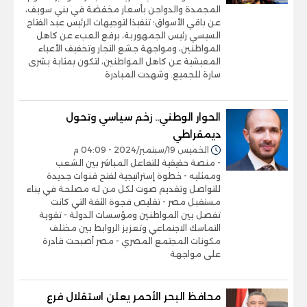
المجمدة والدواجن بأسعار مخفضة في بني سويف،
عن باقي الأسواق؛ تنفيذا لتوجيهات الرئيس عبد الفتاح
السيسي رئيس الجمهورية، برفع العبء عن كاهل
المواطنين، ومواجهة جشع التجار وتخفيف الأعباء
المعيشية عن كاهل المواطنين، لتكون بمثابة بشرى
سارة للجميع. وشهدت المبادرة
الحوار الوطني.. زخم سياسي وتحول
ديمقراطي
الخميس 19/سبتمبر/2024 - 04:09 م
- منصة حقيقية للتفاعل المباشر بين الشعب
وممثليه - خطوة إستراتيجية لفتح قنوات جديدة
للتواصل وتقديم صوت لكل من له مصلحة في بناء
مستقبل مصر - تقليص فجوة الثقة التي كانت
تفصل بين المواطنين ومؤسسات الدولة - تقوية
التماسك الاجتماعي وتعزيز الروابط بين مختلف
مكونات المجتمع المصري - مصر أصبحت قادرة
على مواجهة
محافظ البحر الأحمر يعلن استقلال فرع