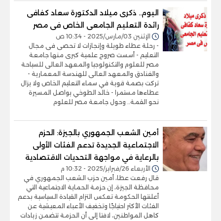
اليوم.. ذكرى ميلاد الدكتورة سعاد كفافى
رائدة التعليم الجامعى الخاص فى مصر
الإثنين 03/مارس/2025 - 10:34 ص
- رحلة عطاء طويلة وإنجازات لا تحصى فى مجال
التعليم - أسست صروح علمية كبرى منها جامعة
مصر للعلوم والتكنولوجيا والمعهد العالى للسياحة
والفنادق والمعهد العالى للهندسة المعمارية -
تركت بصمة قوية في سماء التعليم الخاص ولا يزال
عطاءها مستمرا - خالد الطوخي يواصل المسيرة
نحو القمة.. وحول جامعة مصر للعلوم
أمين الشعب الجمهوري بالجيزة: الحزم
الاجتماعية الجديدة تدعم الفئات الأولى
بالرعاية في مواجهة التحديات الاقتصادية
الأربعاء 26/فبراير/2025 - 10:32 م
قال رفعت عطا، أمين حزب الشعب الجمهوري في
محافظة الجيزة، إن حزمة الحماية الاجتماعية التي
أعلنتها الحكومة تعكس التزام القيادة السياسية بدعم
الفئات الأكثر احتياجًا وتخفيف الأعباء المعيشية عن
كاهل المواطنين، لافتا إلى أن الحزمة تتضمن زيادات