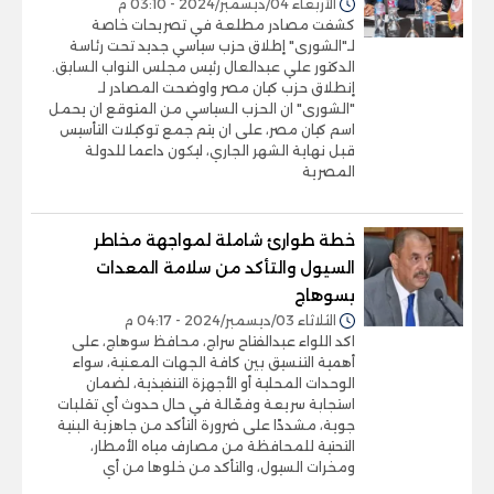
الأربعاء 04/ديسمبر/2024 - 03:10 م
كشفت مصادر مطلعة في تصريحات خاصة
لـ"الشورى" إطلاق حزب سياسي جديد تحت رئاسة
الدكتور علي عبدالعال رئيس مجلس النواب السابق.
إنطلاق حزب كيان مصر واوضحت المصادر لـ
"الشورى" ان الحزب السياسي من المتوقع ان يحمل
اسم كيان مصر، على ان يتم جمع توكيلات التأسيس
قبل نهاية الشهر الجاري، ليكون داعما للدولة
المصرية
خطة طوارئ شاملة لمواجهة مخاطر
السيول والتأكد من سلامة المعدات
بسوهاج
الثلاثاء 03/ديسمبر/2024 - 04:17 م
اكد اللواء عبدالفتاح سراج، محافظ سوهاج، على
أهمية التنسيق بين كافة الجهات المعنية، سواء
الوحدات المحلية أو الأجهزة التنفيذية، لضمان
استجابة سريعة وفعّالة في حال حدوث أي تقلبات
جوية، مشددًا على ضرورة التأكد من جاهزية البنية
التحتية للمحافظة من مصارف مياه الأمطار،
ومخرات السيول، والتأكد من خلوها من أي