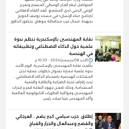
المتواصل لنشر الفكر الوسطي المستنير وتعزيز
الوعي الديني لدى المجتمع. عُقد اللقاء الافتتاحي
لبرنامج «بناء الإنسان» في مسجد يوسف الحويج
بجهينة، شمال غرب محافظة سوهاج، بحضور الدكتور
نقابة المهندسين بالإسكندرية تنظم ندوة
علمية حول الذكاء الاصطناعي وتطبيقاته
في الهندسة
الأحد 08/ديسمبر/2024 - 10:33 م
نظّمت نقابة المهندسين بالإسكندرية، اليوم الأحد،
ندوة علمية مميزة بعنوان خطوات عملية لحل
المشكلات الهندسية باستخدام الذكاء الاصطناعي ،
تحت إشراف لجنة الصناعة والطاقة والتنمية
المستدامة، وذلك ضمن جهود النقابة لتعزيز قدرات
المهندسين ومواكبة التطورات التكنولوجية العالمية.
وأكد المهندس مينا ميلاد، رئيس
إطلاق حزب سياسي كبير يضم .. العرجاني
والقصير وعبدالعال والجزار والقباج