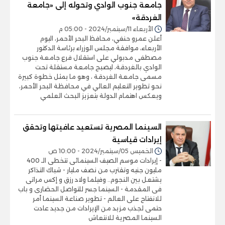
جامعة جنوب الوادي وتحوله إلى «جامعة
الغردقة»
الأربعاء 11/سبتمبر/2024 - 05:00 م
أعلن عمرو حنفي، محافظ البحر الأحمر، اليوم
الأربعاء، موافقة مجلس الوزراء برئاسة الدكتور
مصطفى مدبولي على استقلال فرع جامعة جنوب
الوادي بالغردقة، ليصبح جامعة مستقلة تحت
مسمى جامعة الغردقة ، وهو ما يمثل خطوة كبيرة
نحو تطوير التعليم العالي في محافظة البحر الأحمر،
ويعكس اهتمام الدولة بتعزيز البحث العلمي
السينما المصرية تستعيد عافيتها وتحقق
إيرادات قياسية
الخميس 05/سبتمبر/2024 - 10:00 ص
- إيرادات موسم الصيف السينمائى تتخطى الـ 400
مليون جنيه وتقترب من نصف مليار - شباك التذاكر
يشتعل بين النجوم.. وفيلما ولاد رزق و إكس مراتى
فى المقدمة - السينما جسر للتواصل الحضارى و باب
للانفتاح على العالم - تطوير صناعة السينما أمر
حتمى لجذب مزيد من الإيرادات من جديد عادت
السينما المصرية للانتعاش