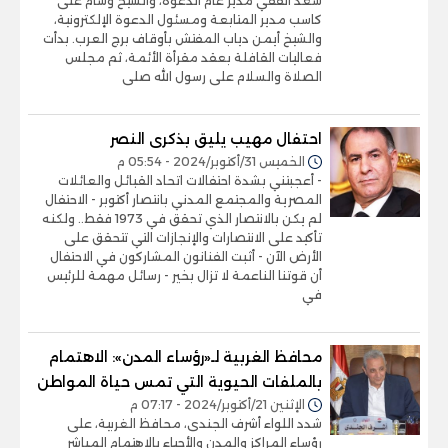
سعد الفقي مدير عام الدعوة، والشيخ وسام على
كاسب مدير المتابعة ومسئول الدعوة الإلكترونية،
والشيخ أيمن دياب المفتش بأوقاف برج العرب. بدأت
فعاليات القافلة بعقد مقرأة الأئمة، ثم مجلس
الصلاة والسلام على رسول الله صلى
احتفال مهيب يليق بذكرى النصر
الخميس 31/أكتوبر/2024 - 05:54 م
- أعجبتني بشدة احتفالات اتحاد القبائل والعائلات
المصرية والمجتمع المدني بانتصار أكتوبر - الاحتفال
لم يكن بالانتصار الذي تحقق في 1973 فقط.. ولكنه
تأكيد على الانتصارات والإنجازات التي تتحقق على
الأرض الآن - أثبت الفنانون المشاركون في الاحتفال
أن قوتنا الناعمة لا تزال بخير - رسائل مهمة للرئيس
في
محافظ الغربية لـ«رؤساء المدن»: الاهتمام
بالملفات الحيوية التي تمس حياة المواطن
الإثنين 21/أكتوبر/2024 - 07:17 م
شدد اللواء أشرف الجندى، محافظ الغربية، على
رؤساء المراكز والمدن والأحياء بالاهتمام المباشر