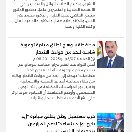
البشري، وتكريم الطلاب الأوائل والمتميزين في
الأنشطة الطلابية والمتميزين علميًا، بحضور الدكتور
مجدي القاضي عميد الكلية، والدكتور محمد نصر
الدين، والدكتور حاتم عمار، والدكتور خالد عبد العال،
وكلاء الكلية ونخبة
محافظة سوهاج تطلق مبادرة توعوية
شاملة للحد من حوادث الانتحار
الجمعة 07/فبراير/2025 - 08:20 م
أعلن اللواء عبد الفتاح سراج، محافظ سوهاج، عن
تدشين مبادرة توعوية شاملة بعنوان "احنا
محتاجينك" تهدف إلى الحد من حوادث الانتحار، وذلك
من خلال معالجة أسبابها النفسية والاجتماعية
وتعزيز دور المؤسسات المختلفة في نشر الوعي
المجتمعي. وأوضح المحافظ، أن المبادرة سوف تركز
على نشر التوعية بمخاطر الانتحار وتأثيراته
حزب مستقبل وطن يطلق مبادرة "إيد
بتزرع.. وإيد بتساعد" لدعم المزارعين
بتوجيهات الرئيس السيسى