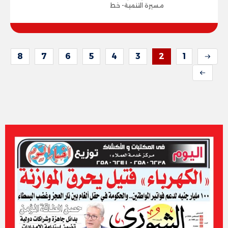
مسيرة التنمية- خط
8
7
6
5
4
3
2
1