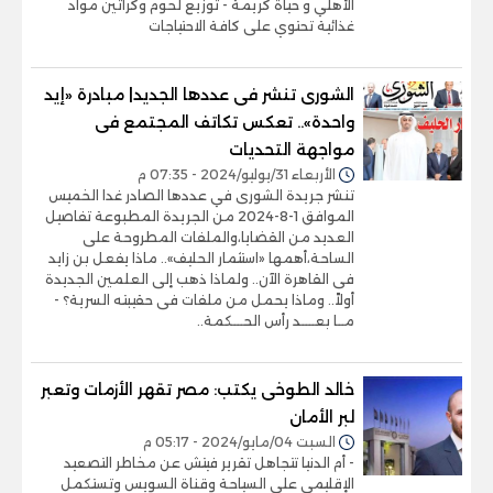
الأهلي و حياة كريمة - توزيع لحوم وكراتين مواد
غذائية تحتوي على كافة الاحتياجات
الشورى تنشر فى عددها الجديد| مبادرة «إيد
واحدة».. تعكس تكاتف المجتمع فى
مواجهة التحديات
الأربعاء 31/يوليو/2024 - 07:35 م
تنشر جريدة الشورى في عددها الصادر غدا الخميس
الموافق 1-8-2024 من الجريدة المطبوعة تفاصيل
العديد من القضايا،والملفات المطروحة على
الساحة،أهمها «استثمار الحليف».. ماذا يفعل بن زايد
فى القاهرة الآن.. ولماذا ذهب إلى العلمين الجديدة
أولاً.. وماذا يحمل من ملفات فى حقيبته السرية؟ -
مــا بعــــد رأس الحـــكمة..
خالد الطوخى يكتب: مصر تقهر الأزمات وتعبر
لبر الأمان
السبت 04/مايو/2024 - 05:17 م
- أم الدنيا تتجاهل تقرير فيتش عن مخاطر التصعيد
الإقليمى على السياحة وقناة السويس وتستكمل