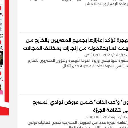
إعادة الإعمار والتنمية مشار
لهجرة تؤكد اعتزازها بجميع المصريين بالخارج من
همم لما يحققونه من إنجازات بمختلف المجالات
10:2 ص
فيرة سها جندي وزيرة الدولة للهجرة وشؤون المصريين بالخارج
رئيسي بندوة نجاحات مصرية حول العال
ون" و"حب الذات" ضمن عروض نوادي المسرح
ي لثقافة الجيزة
06:0 م
ثقافة الجيزة عددا من العروض المسرحية ضمن فعاليات نوادي
إقليمي بدأت في الثاني من مايو الحالي