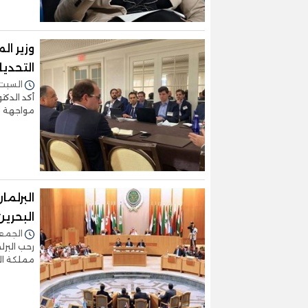
وزير ا
التحديا
السبت 15/أبريل/2023 - :13
أكد الدكت
مواجهة ال
البرلما
البحري
الجمعة 14/أبريل/2023 -
مملكة الب