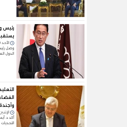
رئيس وز
يستقبل
الأحد 30/أبريل/2023 - 10:45 ص
وصل رئيس 
الدول الع
التعليم
الفضاء
وأجندة إف
الإثنين 24/أبريل/2023 - 1:57
أكد د. أي
التحديات 