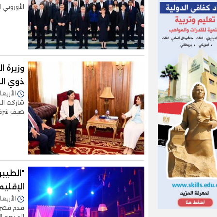
الأوروبي ل
وزيرة ا
ذوي ال
الأربعاء 17/مايو/2023 - 0
شاركت الس
ضيف شرف 
"الطيب
الإقليم
الأربعاء 10/مايو/2023 - 0
قدم قصر 
المسرح ال