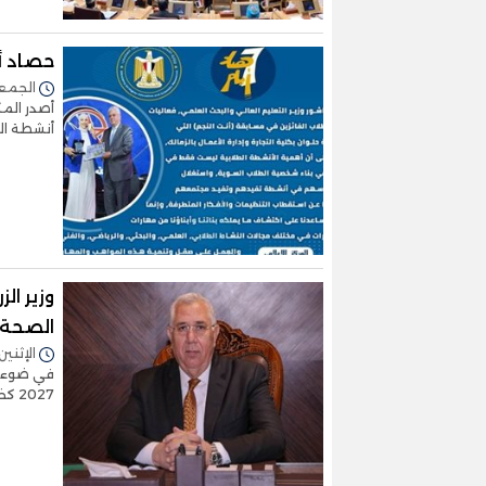
حصاد أ
الجمعة 14/أبريل/2023 -
أصدر المك
أنشطة الو
وزير ال
الصحة 
الإثنين 10/أبريل/2023 - 0:50
2027 كخارطة طريق مشتركة للصحة الواحدة ب