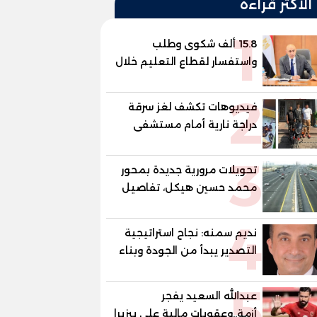
الأكثر قراءة
1
15.8 ألف شكوى وطلب
واستفسار لقطاع التعليم خلال
يوليو.. استجابة فعالة لشكاوى
2
الطلاب وأولياء الأمور
فيديوهات تكشف لغز سرقة
دراجة نارية أمام مستشفى
بمدينة نصر
3
تحويلات مرورية جديدة بمحور
محمد حسين هيكل، تفاصيل
الغلق على مرحلتين
4
نديم سمنه: نجاح استراتيجية
التصدير يبدأ من الجودة وبناء
الثقة في شعار "صنع في
5
مصر"
عبدالله السعيد يفجر
أزمة..وعقوبات مالية علي بيزيرا