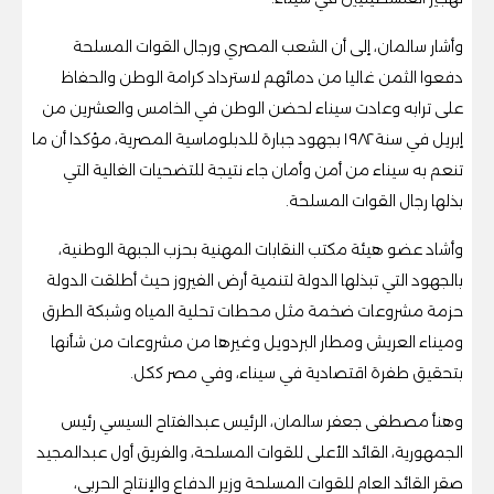
وأشار سالمان، إلى أن الشعب المصري ورجال القوات المسلحة
دفعوا الثمن غاليا من دمائهم لاسترداد كرامة الوطن والحفاظ
على ترابه وعادت سيناء لحضن الوطن في الخامس والعشرين من
إبريل في سنة ١٩٨٢ بجهود جبارة للدبلوماسية المصرية، مؤكدا أن ما
تنعم به سيناء من أمن وأمان جاء نتيجة للتضحيات الغالية التي
بذلها رجال القوات المسلحة.
وأشاد عضو هيئة مكتب النقابات المهنية بحزب الجبهة الوطنية،
بالجهود التي تبذلها الدولة لتنمية أرض الفيروز حيث أطلقت الدولة
حزمة مشروعات ضخمة مثل محطات تحلية المياه وشبكة الطرق
وميناء العريش ومطار البردويل وغيرها من مشروعات من شأنها
بتحقيق طفرة اقتصادية في سيناء، وفي مصر ككل.
وهنأ مصطفى جعفر سالمان، الرئيس عبدالفتاح السيسي رئيس
الجمهورية، القائد الأعلى للقوات المسلحة، والفريق أول عبدالمجيد
صقر القائد العام للقوات المسلحة وزير الدفاع والإنتاج الحربي،