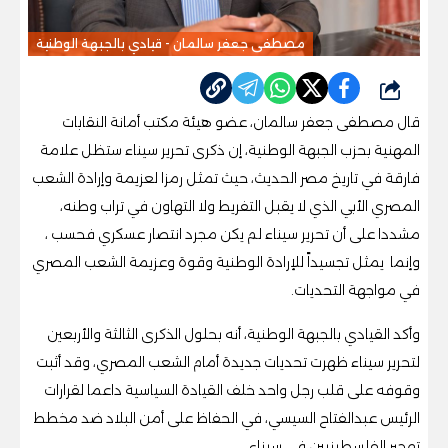
مصطفى جعفر سالمان - قيادي بالجبهة الوطنية
شارك
قال مصطفى جعفر سالمان، عضو هيئة مكتب أمانة النقابات
المهنية بحزب الجبهة الوطنية، إن ذكرى تحرير سيناء ستظل علامة
فارقة في تاريخ مصر الحديث، حيث تمثل رمزا لعزيمة وإرادة الشعب
المصري الأبي الذي لا يقبل التفريط ولا التهاون في تراب وطنه،
مشددا على أن تحرير سيناء لم يكن مجرد انتصار عسكري فحسب ،
وإنما يمثل تجسيداً للإرادة الوطنية وقوة وعزيمة الشعب المصري
في مواجهة التحديات.
وأكد القيادي بالجبهة الوطنية، أنه بحلول الذكرى الثالثة والأربعين
لتحرير سيناء ظهرت تحديات جديدة أمام الشعب المصري، وقد أثبت
وقوفه على قلب رجل واحد خلف القيادة السياسية داعما لقرارات
الرئيس عبدالفتاح السيسي، في الحفاظ على أمن البلاد ضد مخطط
تهجير الفلسطينيين في سيناء.