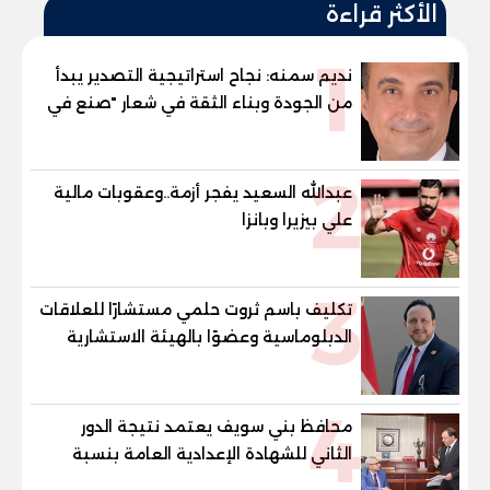
الأكثر قراءة
1
نديم سمنه: نجاح استراتيجية التصدير يبدأ
من الجودة وبناء الثقة في شعار "صنع في
مصر"
2
عبدالله السعيد يفجر أزمة..وعقوبات مالية
علي بيزيرا وبانزا
3
تكليف باسم ثروت حلمي مستشارًا للعلاقات
الدبلوماسية وعضوًا بالهيئة الاستشارية
العليا لمنظمة «جاد جمينت يوإن»
4
محافظ بني سويف يعتمد نتيجة الدور
الثاني للشهادة الإعدادية العامة بنسبة
79.9% نظامي ...و69.55% منازل.. و70.56%