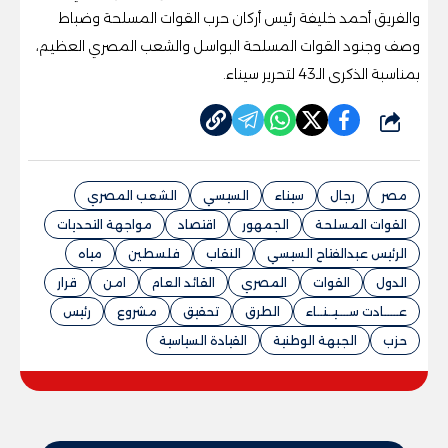
والفريق أحمد خليفة رئيس أركان حرب القوات المسلحة وضباط
وصف وجنود القوات المسلحة البواسل والشعب المصري العظيم،
بمناسبة الذكرى الـ43 لتحرير سيناء.
شارك
مصر
رجال
سيناء
السيسي
الشعب المصري
القوات المسلحة
الجمهور
اقتصاد
مواجهة التحديات
الرئيس عبدالفتاح السيسي
النقاب
فلسطين
مياه
الدول
القوات
المصري
القائد العام
امن
قرار
عـــــادت ســــيــنــاء
الطرق
تحقيق
مشروع
رئيس
حزب
الجبهة الوطنية
القيادة السياسية