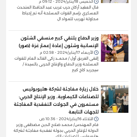
الخميس 18/يناير/2024 - 09:12 م
قال العقيد أركان حرب غريب عبد الحافظ المتحدث
العسكري بإسم القوات المسلحة أنه تم إحباط
محاولة تهريب للمواد ال
وزير الدفاع يلتقي كبير منسقي الشئون
الإنسانية وشئون إعادة إعمار غزة (صور)
الأربعاء 17/يناير/2024 - 02:58 م
إلتقى الفريق أول / محمـد زكى القائد العام للقوات
المسلحة وزير الدفاع والإنتاج الحربى بالسيدة /
سيجريد كاخ كبير
خلال زيارة مفاجئة لشركة هليوبوليس
للصناعات الكيماوية.. وزير الإنتاج الحربي:
مستمرون في الجولات التفقدية المفاجئة
للجهات التابعة
الثلاثاء 16/يناير/2024 - 10:36 ص
قام المهندس/ محمد صلاح الدين مصطفى وزير
الدولة للإنتاج الحربي بجولة تفقدية مفاجئة لشركة
هليوبوليس للصناعات الك