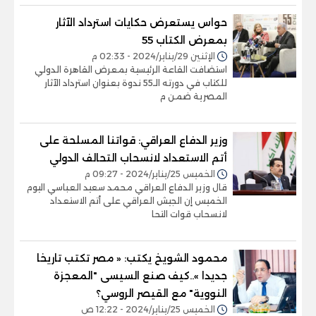
حواس يستعرض حكايات استرداد الآثار
بمعرض الكتاب 55
الإثنين 29/يناير/2024 - 02:33 م
استضافت القاعة الرئيسية بمعرض القاهرة الدولي
للكتاب في دورته الـ55 ندوة بعنوان استرداد الآثار
المصرية ضمن م
وزير الدفاع العراقي: قواتنا المسلحة على
أتم الاستعداد لانسحاب التحالف الدولي
الخميس 25/يناير/2024 - 09:27 م
قال وزير الدفاع العراقي محمد سعيد العباسي اليوم
الخميس إن الجيش العراقي على أتم الاستعداد
لانسحاب قوات التحا
محمود الشويخ يكتب: « مصر تكتب تاريخا
جديدا »..كيف صنع السيسى "المعجزة
النووية" مع القيصر الروسي؟
الخميس 25/يناير/2024 - 12:22 ص