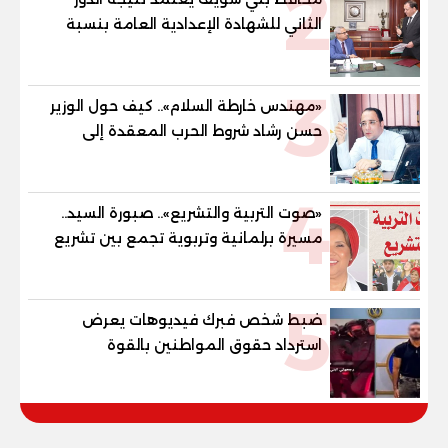
2
الثاني للشهادة الإعدادية العامة بنسبة
79.9% نظامي ...و69.55% منازل.. و70.56%
للمهنية .. و100% للصُم وضعاف السمع
3
والنور للمكفوفين
«مهندس خارطة السلام».. كيف حول الوزير
حسن رشاد شروط الحرب المعقدة إلى
"خارطة طريق" للانسحاب والإعمار؟
4
«صوت التربية والتشريع».. صبورة السيد..
مسيرة برلمانية وتربوية تجمع بين تشريع
القوانين وصناعة الأجيال لبناء الإنسان
المصري
5
ضبط شخص فبرك فيديوهات يعرض
استرداد حقوق المواطنين بالقوة