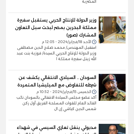
المصرية
وزير الدولة للإنتاج الحربي يستقبل سفيرة
مملكة البحرين بمصر لبحث سبل التعاون
المشترك (صور)
الأحد 18/فبراير/2024 - 12:05 م
استقبل المهندس/ محمد صلاح الدين مصطفى
وزير الدولة للإنتاج الحربي السيدة/ فوزية بنت عبد
الله زينل سفيرة مملكة ا
السودان .. السيادي الانتقالي يكشف عن
شرطه للتفاوض مع الميليشيا المتمردة
الخميس 15/فبراير/2024 - 10:52 م
أكد عضو مجلس السيادة الانتقالي بالسودان نائب
القائد العام للقوات المسلحة الفريق أول ركن
شمس الدين كباشي إن ال
مدبولي ينقل تعازي السيسي في شهداء