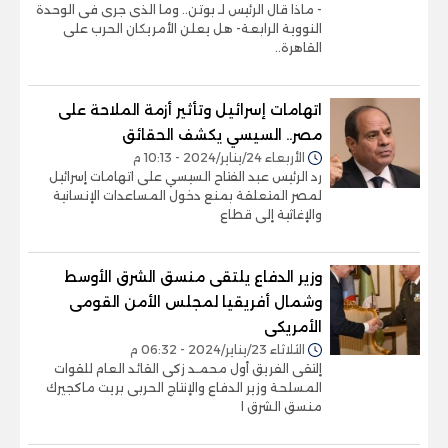
- ماذا قال الرئيس لـ بوتن.. وما الذى جرى فى الوحدة
النووية الرابعة- هل يعلن الأمريكان الحرب على
القاهرة..
اتهامات إسرائيل وتأثير أزمة الملاحة على
مصر.. السيسي يكشف الحقائق
الأربعاء 24/يناير/2024 - 10:13 م
رد الرئيس عبد الفتاح السيسي على اتهامات إسرائيل
لمصر المتعلقة بمنع دخول المساعدات الإنسانية
والإغاثية إلى قطاع
وزير الدفاع يلتقى منسق الشرق الأوسط
وشمال أفريقيا لمجلس الأمن القومى
الأمريكى
الثلاثاء 23/يناير/2024 - 06:32 م
إلتقى الفريق أول محمـد زكى القائد العام للقوات
المسلحة وزير الدفاع والإنتاج الحربى بريت ماكجيرك
منسق الشرق ا