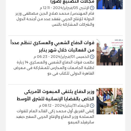
مجالات التصنيع (صور)
الإثنين 05/فبراير/2024 - 12:11 م
قام المهندس/ محمد صلاح الدين مصطفى وزير
الدولة للإنتاج الحربي بتفقد عدد من أجنحة الدول
والشركات المشاركة بالنس
قوات الدفاع الشعبي والعسكري تنظم عدداً
من الفعاليات خلال شهر يناير
الخميس 01/فبراير/2024 - 06:23 م
نظمت قوات الدفاع الشعبي والعسكري 14 زيارة
لطلبة الجامعات والمدارس للمشاركة فى معرض
القاهرة الدولى للكتاب فى دو
وزير الدفاع يلتقى المبعوث الأمريكى
الخاص بالقضايا الإنسانية للشرق الأوسط
الأربعاء 31/يناير/2024 - 08:12 م
إلتقى الفريق أول محمد زكى القائد العام للقوات
المسلحة وزير الدفاع والإنتاج الحربى السفير ديفيد
ساترفيلد المبعو