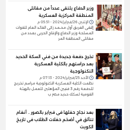
وزير الدفاع يلتقى عدداً من مقاتلى
المنطقة المركزية العسكرية
الإثنين 26/فبراير/2024 - 05:51 م
إلتقى الفريق أول محـمد زكى القائد العام للقوات
المسلحة وزير الدفاع والإنتاج الحربى بعدد من
مقاتلى المنطقة المر
تخرج دفعة جديدة من فني السكة الحديد
بعد دراستهم بالكلية العسكرية
التكنولوجية
الأحد 25/فبراير/2024 - 07:13 م
نظمت الكلية العسكرية التكنولوجية مراسم تخريج
للدفعة رقم 3 فنيين المؤهلين للعمل بالهيئة
القومية لسكك حديد مصر ب
بعد نجاح حفلها فى فبراير بالصور .. أنغام
تتألق في أضخم حفلات الطلاب فى تاريخ
الكويت