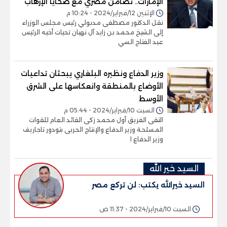
الإمارات.. تضامن مصري مع ضحايا الإرهاب
الإثنين 12/فبراير/2024 - 10:24 م
نقل الدكتور مصطفى مدبولي رئيس مجلس الوزراء
إلى الشيخ محمد بن زايد آل نهيان تحيات أخيه الرئيس
عبد الفتاح السي
وزير الدفاع ونظيره البلغاري يبحثان تداعيات
الأوضاع بالمنطقة وانعكاسها على الشرق
الأوسط
السبت 10/فبراير/2024 - 05:44 م
التقى الفريق أول محمد زكى القائد العام للقوات
المسلحة وزير الدفاع والإنتاج الحربى بتودور تاجاريف
وزير الدفاع ا
السيد خير الله
السيد خيرالله يكتب: لن تركع مصر
السبت 10/فبراير/2024 - 11:37 ص