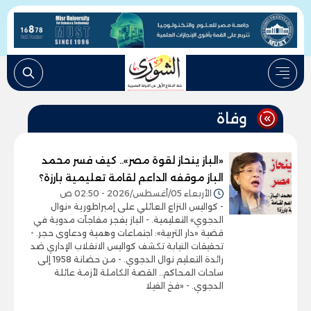
وفاة
«الباز ينحاز لقوة مصر».. كيف فسر محمد
الباز موقفه الداعم لقامة تعليمية بارزة؟
الأربعاء 05/أغسطس/2026 - 02:50 ص
- كواليس النزاع العائلي على إمبراطورية «نوال
الدجوي» التعليمية. - الباز يفجر مفاجآت مدوية في
قضية «دار التربية»: اجتماعات وهمية ودعاوى حجر. -
تحقيقات النيابة تكشف كواليس الانقلاب الإداري ضد
رائدة التعليم نوال الدجوي. - من حضانة 1958 إلى
ساحات المحاكم.. القصة الكاملة لأزمة عائلة
الدجوي. - «فخ الفيلا