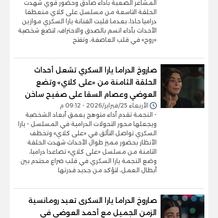
المشاعر الصعبة بأداء صادق وحضور قوي شهدت
الحلقة التاسعة من مسلسل على كلاي منعطفا
دراميا حادا، بعدما قلبت الفنانة يارا السكري موازين
الأحداث بأداء اتسم بالصدق والاحتراف، لتضع شخصية
«روح» في قلب العاصفة، وتفتح
صاروخ الدراما يارا السكري تشعل أحداث
الحلقة الثامنة من «على كلاي» وتضع
العوضي وعصام السقا على صفيح ساخن
الأربعاء 25/فبراير/2026 - 09:12 م
- النجمة تقدم أداء متوهج يعمق أبعاد الشخصية
ويجعلها محور التحولات الدرامية في المسلسل - يارا
السكري تواصل التألق في «على كلاي» وتخطف
الأنظار بحضور مميز طوال الأحداث شهدت الحلقة
الثامنة من مسلسل «على كلاي» تصاعدا دراميا،
وضع النجمة يارا السكري في قلب صراع محتدم بين
أبطال العمل، لتؤكد من جديد قدرتها
صاروخ الدراما يارا السكرى تعيد رومانسية
الزمن الجميل مع أحمد العوضى فى