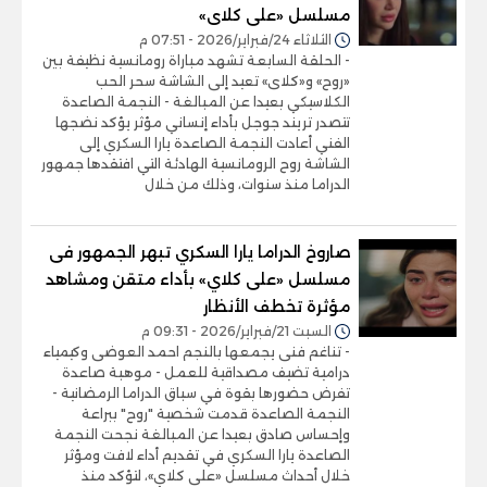
مسلسل «على كلاى»
الثلاثاء 24/فبراير/2026 - 07:51 م
- الحلقة السابعة تشهد مباراة رومانسية نظيفة بين
«روح» و«كلاى» تعيد إلى الشاشة سحر الحب
الكلاسيكي بعيدا عن المبالغة - النجمة الصاعدة
تتصدر تريند جوجل بأداء إنساني مؤثر يؤكد نضجها
الفني أعادت النجمة الصاعدة يارا السكري إلى
الشاشة روح الرومانسية الهادئة التي افتقدها جمهور
الدراما منذ سنوات، وذلك من خلال
صاروخ الدراما يارا السكري تبهر الجمهور فى
مسلسل «على كلاي» بأداء متقن ومشاهد
مؤثرة تخطف الأنظار
السبت 21/فبراير/2026 - 09:31 م
- تناغم فنى يجمعها بالنجم احمد العوضى وكيمياء
درامية تضيف مصداقية للعمل - موهبة صاعدة
تفرض حضورها بقوة في سباق الدراما الرمضانية -
النجمة الصاعدة قدمت شخصية "روح" ببراعة
وإحساس صادق بعيدا عن المبالغة نجحت النجمة
الصاعدة يارا السكري في تقديم أداء لافت ومؤثر
خلال أحداث مسلسل «على كلاي»، لتؤكد منذ