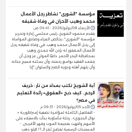
مؤسسة "الشورى" تشاطر رجل الأعمال
محمد وهيب الأحزان في وفاة شقيقه
الأربعاء 08/يوليو/2026 - 04:41 ص
يتقدم محمود الشويخ، رئيس مجلسي إدارة وتحرير
مؤسسة "الشورى"، بخالص العزاء وصادق المواساة
إلى رجل الأعمال محمد وهيب، في وفاة شقيقه رجل
الأعمال المغفور له بإذن الله حمدي وهيب
بمحافظة البحر الأحمر. داعيًا المولى عز وجل أن
يتغمد الفقيد بواسع رحمته، وأن يسكنه فسيح جناته،
وأن يلهم أهله وذويه الصبر والسلوان."إنا
أية الشويخ تكتب بمداد من نار : خريف
الرحم.. كيف ذبح «العقوق» رائدة التعليم
في مصر؟
الأحد 05/يوليو/2026 - 09:31 م
- التفاصيل الكاملة لمؤامرة تصفية إمبراطورية «
نوال الدجوى».. رحلة مأساوية بدأت بالاستيلاء على
الأسهم وانتهت بفجيعة الموت وقهر الأقربين. -
المستندات الرسمية تفضح لغز الـ ١٦ كيلو ذهب