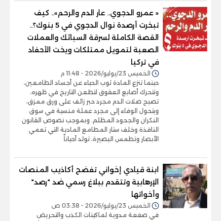
« عمرو الدجوي.. عار الدم والرحم».. كيف
تبخرت أرصدة نوال الدجوي في 5 بنوك؟..
القصة الكاملة لسرقة السبائك والعملات
الصعبة لتمويل ممتلكات ويخت الأحفاد
في تركيا
الخميس 23/يوليو/2026 - 11:48 م
حينما تنزع المادة ثوب الحياء عن أجساد الطامعين،
وتتحرك أصابع العقوق لتطعن التاريخ في ظهره،
تصبح صلات الدم مجرد حبر زائف على ورق ممزق،
ويتحول الوفاء إلى مجرد عملة منسية في سوق
النكران والجحود المظلم. وبموجب نصوص القانون
النافذة وخلف ستار المطامع المادية التي تعمي
الأبصار وتطمس البصيرة، تولد أحياناً
ابنة قيادي إخواني تفضح أكاذيب المنصات
الإرهابية وتتقدم ببلاغ رسمي ضد "رصد"
وأخواتها
الخميس 23/يوليو/2026 - 03:38 ص
في صفعة مدوية لماكينات الكذب والتحريض