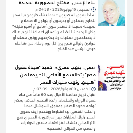
بناء الإنسان.. مفتاح الجمهورية الجديدة
الخميس 16/يوليو/2026 - 04:58 م
لماذا يتفوق المصريون عندما تشاء ظروفهم السفر
للخارج يعملون أو يدرسون أو يتولون الاضطلاع
بمهمة معينة لا تستمر سوى أسابيع أو أشهر قليلة؟
وكان الرد يجيئنا أيضا من أعماق أعماقنا لأنهم هناك
لا يصطدمون بعقبات ولا يعترضهم روتين معقد أو
قوانين ولوائح تتغير بين كل يوم وليلة. من هنا جاء
حرص الرئيس عبد الفتاح
«دمي.. ينهب عمري».. حفيد "سيدة عقول
مصر" يتحالف مع الأفاعي لتجريدها من
أهليتها ونهب مليارات العمر
الخميس 09/يوليو/2026 - 03:09 م
اغتيال تاريخ صانعة الأجيال بعد 60 عاماً من بناء
عقول الوزراء والعلماء.. رائدة التعليم الخاص بمصر
تواجه جحود الصغار وعقوق السوشيال ميديا..
والطب النفسي يرد اعتبارها ويفضح زيف دعوى
الحجر. زلزال المليارات يهز إمبراطورية الدجوي تتبع
الأثر المالي يكشف لغز اختفاء ملايين الدولارات
والذهب من الخزائن الشخصية