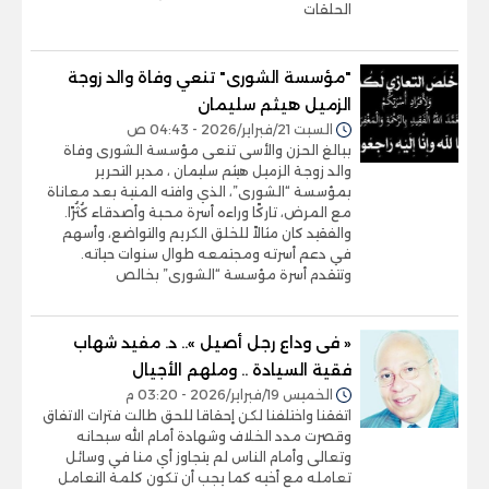
الحلقات
"مؤسسة الشورى" تنعي وفاة والد زوجة
الزميل هيثم سليمان
السبت 21/فبراير/2026 - 04:43 ص
ببالغ الحزن والأسى تنعى مؤسسة الشورى وفاة
والد زوجة الزميل هيثم سليمان ، مدير التحرير
بمؤسسة “الشورى”، الذي وافته المنية بعد معاناة
مع المرض، تاركًا وراءه أسرة محبة وأصدقاء كُثُرًا.
والفقيد كان مثالاً للخلق الكريم والتواضع، وأسهم
في دعم أسرته ومجتمعه طوال سنوات حياته.
وتتقدم أسرة مؤسسة “الشورى” بخالص
« فى وداع رجل أصيل ».. د. مفيد شهاب
فقية السيادة .. وملهم الأجيال
الخميس 19/فبراير/2026 - 03:20 م
اتفقنا واختلفنا لكن إحقاقا للحق طالت فترات الاتفاق
وقصرت مدد الخلاف وشهادة أمام الله سبحانه
وتعالى وأمام الناس لم يتجاوز أي منا في وسائل
تعامله مع أخيه كما يجب أن تكون كلمة التعامل