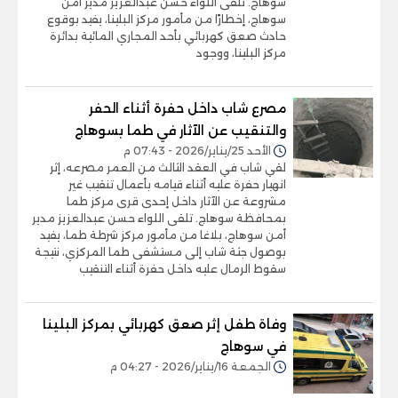
سوهاج. تلقى اللواء حسن عبدالعزيز مدير أمن
سوهاج، إخطارًا من مأمور مركز البلينا، يفيد بوقوع
حادث صعق كهربائي بأحد المجاري المائية بدائرة
مركز البلينا، ووجود
مصرع شاب داخل حفرة أثناء الحفر
والتنقيب عن الآثار في طما بسوهاج
الأحد 25/يناير/2026 - 07:43 م
لقي شاب في العقد الثالث من العمر مصرعه، إثر
انهيار حفرة عليه أثناء قيامه بأعمال تنقيب غير
مشروعة عن الآثار داخل إحدى قرى مركز طما
بمحافظة سوهاج. تلقى اللواء حسن عبدالعزيز مدير
أمن سوهاج، بلاغا من مأمور مركز شرطة طما، يفيد
بوصول جثة شاب إلى مستشفى طما المركزي، نتيجة
سقوط الرمال عليه داخل حفرة أثناء التنقيب
وفاة طفل إثر صعق كهربائي بمركز البلينا
في سوهاج
الجمعة 16/يناير/2026 - 04:27 م