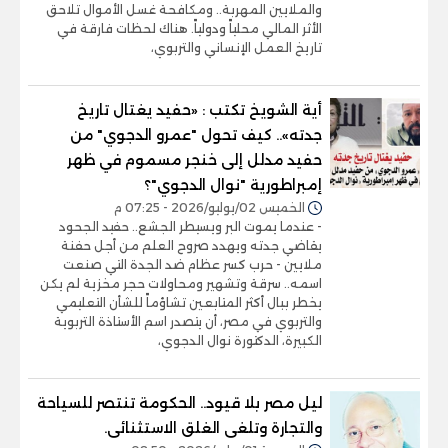
والملايين المهربة.. ومكافحة غسل الأموال تلاحق
الأثر المالي محلياً ودولياً. هناك لحظات فارقة في
تاريخ العمل الإنساني والتربوي،
أية الشويخ تكتب : «حفيد يغتال تاريخ
جدته».. كيف تحول "عمرو الدجوي" من
حفيد مدلل إلى خنجر مسموم في ظهر
إمبراطورية "نوال الدجوي"؟
الخميس 02/يوليو/2026 - 07:25 م
- عندما يموت البر ويسيطر الجشع.. حفيد الجحود
يقاضي جدته ويهدد صروح العلم من أجل حفنة
ملايين - حرب كسر عظام ضد الجدة التي صنعت
اسمه.. سرقة وتشهير ومحاولات حجر مخزية لم يكن
يخطر ببال أكثر المتابعين تشاؤماً للشأن التعليمي
والتربوي في مصر، أن يتصدر اسم الأستاذة التربوية
الكبيرة، الدكتورة نوال الدجوي،
ليل مصر بلا قيود.. الحكومة تنتصر للسياحة
والتجارة وتلغى الغلق الاستثنائى.