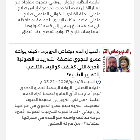
التابعة لتنظيم الإخوان الإرهابي، تفجرت مفاجأة من
العيار الثقيل بعدما تقدمت المدعوة إيناس صلاح
متولي، نجلة القيادي الإخواني المتوفى صلاح
متولي، عضو المكتب الإداري للجماعة بمحافظة
بني سويف، ببلاغ رسمي إلى قسم تكنولوجيا
المعلومات بتاريخ 17 يوليو، لتفضح زيف الأبواق
«اغتيال الدم برصاص التزوير».. «كيف يواجه
عمرو الدجوي عاصفة التسريبات الصوتية
الأخيرة التي كشفت كواليس التلاعب
بالتقارير الطبية؟
السبت 18/يوليو/2026 - 03:22 م
- نهاية التضليل.. الرواية الرسمية لعمرو الدجوي
تتبخر أمام بث الرأي العام وفضيحة شراء الذمم
الطبية. - من نفي التزوير إلى مصيدة الصوت..
التسجيلات السرية تضع عمرو الدجوي في مواجهة
زلزال جنائي - لماذا فجرت التسريبات الصوتية الأخيرة
موجة تعاطف واسعة مع الجدة في معركتها
القضائية؟ - من فبركة السطور