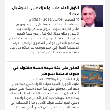
الذوق العام مات.. والعزاء على "السوشيال
ميديا"
الخميس 08/يناير/2026 - 03:57 م
- مشاهد الانحدار تبث يوميا على الهواء.. ونهش
علني لحرمة البيوت - كروان مشاكل والعندليب
الأبيض وملك جمال الشرقية.. رموز عبثية تتصدر
مشهد التفاهة - البلوجرز الجدد.. نجومية رخيصة تليق
بمجتمع تائه في فوضى المحتوى الرخيص - غرف
المعيشة تتحول إلى استوديوهات بث مباشر من أجل
حفنة مشاهدات - الخصوصية تبخرت
العثور على جثة سيدة مسنة مقتولة في
ظروف غامضة بسوهاج
الثلاثاء 06/يناير/2026 - 10:49 م
عثرت الأجهزة الأمنية بقيادة اللواء حسن عبدالعزيز
مدير أمن سوهاج، على جثة سيدة مسنّة أعلى سطح
أحد المنازل، بقريه العيساويه التابعة لمركز المنشاة
بمحافظه سوهاج حيث أبلغ الأهالى عن الواقعة.
وعلى الفور انتقلت قوات الأمن وسيارة الإسعاف إلى
موقع البلاغ، حيث تم فرض كردون أمني بمحيطه،