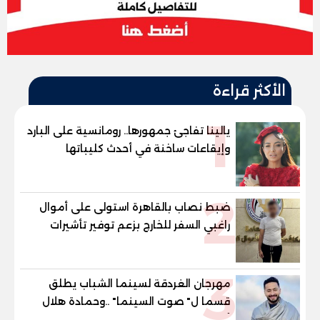
الأكثر قراءة
1
يالينا تفاجئ جمهورها.. رومانسية على البارد
وإيقاعات ساخنة في أحدث كليباتها
2
ضبط نصاب بالقاهرة استولى على أموال
راغبي السفر للخارج بزعم توفير تأشيرات
3
مهرجان الغردقة لسينما الشباب يطلق
قسما ل" صوت السينما" ..وحمادة هلال
أول المكرمين