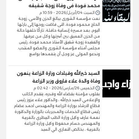
محمد فودة فى وفاة زوجة شقيقه
السبت 04/أبريل/2026 - 10:59 م
نعت مؤسسة الشورى ببالغ الحزن والأسى، زوجة
الحاج محمود فودة، التى فاضت روحها إلى بارئها
اليوم، بعد مسيرة إنسانية حافلة، تاركًا خلفها حالة
من الحزن العميق بين أسرتها وكل من عرفها.
والفقيدة زوجة شقيق الأستاذ محمد فودة، رئيس
مجلس أمناء مؤسسة الشورى والعضو المنتدب.
وندعو المولى عز وجل أن يتغمدها بواسع
السيد خيرالله وقيادات وزارة الزراعة ينعون
وفاة والدة علاء فاروق وزير الزراعة
الخميس 26/مارس/2026 - 02:42 م
بقلوب مؤمنة بقضاء الله وقدره، يتقدم الكاتب
والإعلامي السيد خيرالله ، والدكتور علاء عزوز رئيس
قطاع الارشاد بوزارة الزراعة والمهندس احمد عضام
رئيس قطاع الخدمات والمديريات بالوزارة والدكتورة
نعمة عارف وكيل وزارة الطب البيطري بالغربية
والمهندس حسام محفوظ وكيل وزارة الزراعة
بالغربية ، بخالص التعازي الي السيد