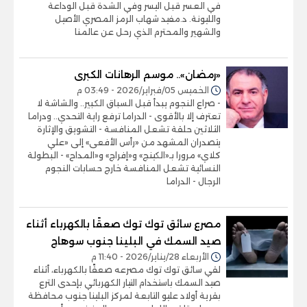
في العسر قبل اليسر وفي الشدة قبل الوداعة
والليونة. د.مفيد شهاب الرمز المصري الأصيل
والشهير والمحترم الذي رحل عن عالمنا
«رمضان».. موسم الرهانات الكبرى
الخميس 05/فبراير/2026 - 03:49 م
- صراع النجوم يبدأ قبل السباق الكبير.. والشاشة لا
تعترف إلا بالأقوى - الدراما ترفع راية التحدي.. ودراما
الثلاثين حلقة تشعل المنافسة - التشويق والإثارة
يتصدران المشهد من «رأس الأفعى» إلى «علي
كلاي» مرورا بـ«الكينج» و«إفراج» و«المداح» - البطولة
النسائية تشعل المنافسة خارج حسابات النجوم
الرجال - الدراما
مصرع سائق توك توك صعقًا بالكهرباء أثناء
صيد السمك في البلينا جنوب سوهاج
الأربعاء 28/يناير/2026 - 11:40 م
لقي سائق توك توك مصرعه صعقًا بالكهرباء، أثناء
صيد السمك باستخدام التيار الكهربائي بإحدى الترع
بقرية أولاد عليو التابعة لمركز البلينا جنوب محافظة