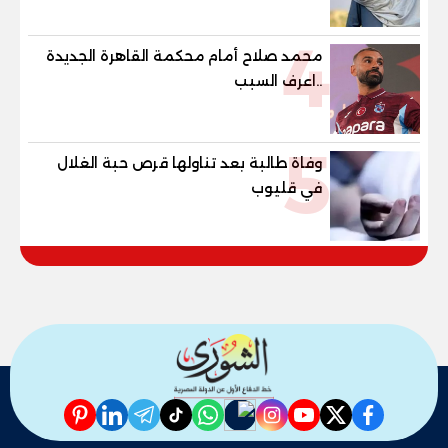
4
محمد صلاح أمام محكمة القاهرة الجديدة
..اعرف السبب
5
وفاة طالبة بعد تناولها قرص حبة الغلال
في قليوب
pinterest
linkedin
telegram
whatsapp
tiktok
instagram
nabd
youtube
twitter
facebook