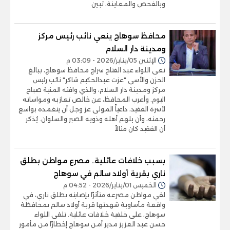
وبالفحص والمعاينة، تبين
محافظ سوهاج ينعي نائب رئيس مركز
ومدينة دار السلام
الإثنين 05/يناير/2026 - 03:09 م
نعى اللواء عبد الفتاح سراج محافظ سوهاج، ببالغ
الحزن والأسى "عزت عبدالحكيم شاكر" نائب رئيس
مركز ومدينة دار السلام، والذي وافته المنية صباح
اليوم. وأعرب المحافظ، عن خالص تعازيه ومواساته
لأسرة الفقيد، داعياً المولى عز وجل أن يتغمده بواسع
رحمته، وأن يلهم أهله وذويه الصبر والسلوان. يُذكر
أن الفقيد كان مثالاً
بسبب خلافات عائلية.. مصرع مواطن بطلق
ناري بقرية أولاد سالم في سوهاج
الخميس 01/يناير/2026 - 04:52 م
لقي مواطن مصرعه متأثرًا بإصابته بطلق ناري، في
واقعة مأساوية شهدتها قرية أولاد سالم بمحافظة
سوهاج، على خلفية خلافات عائلية. تلقى اللواء
حسن عبد العزيز مدير أمن سوهاج إخطارًا من مأمور