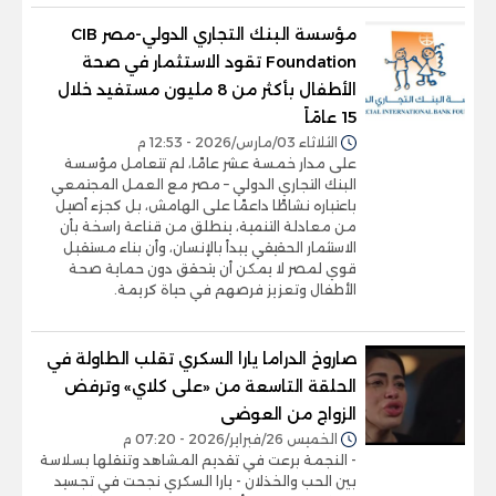
مؤسسة البنك التجاري الدولي-مصر CIB
Foundation تقود الاستثمار في صحة
الأطفال بأكثر من 8 مليون مستفيد خلال
15 عامًاً
الثلاثاء 03/مارس/2026 - 12:53 م
على مدار خمسة عشر عامًا، لم تتعامل مؤسسة
البنك التجاري الدولي – مصر مع العمل المجتمعي
باعتباره نشاطًا داعمًا على الهامش، بل كجزء أصيل
من معادلة التنمية، ينطلق من قناعة راسخة بأن
الاستثمار الحقيقي يبدأ بالإنسان، وأن بناء مستقبل
قوي لمصر لا يمكن أن يتحقق دون حماية صحة
الأطفال وتعزيز فرصهم في حياة كريمة.
صاروخ الدراما يارا السكري تقلب الطاولة في
الحلقة التاسعة من «على كلاي» وترفض
الزواج من العوضى
الخميس 26/فبراير/2026 - 07:20 م
- النجمة برعت في تقديم المشاهد وتنقلها بسلاسة
بين الحب والخذلان - يارا السكري نجحت في تجسيد