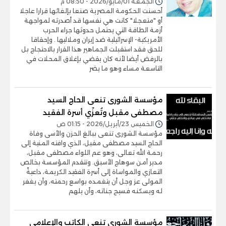
الجمعة 01/مايو/2026 - 08:50 م
أحسنت الحكومة المصرية صنعا بإلغائها قرارا عاجلا
أو "متعجلا" كانت هي نفسها قد أصدرته لمواجهة
أزمة الطاقة التي يحتمل حدوثها جراء الحرب
الأمريكية- الإسرائيلية ضد إيران وملاليها . وإحقاقا
للحق فقد استقبلت الجماهير هذا القرار بالاحتجاج بل
بالرفض أيضا لأنه كان يقضي بإغلاق المحلات في
التاسعة مساء وهو ما يضر
مؤسسة الشورى تنعى الحاج السيد
مصطفى مقبل وتُعزّي أسرة الفقيد
الخميس 23/أبريل/2026 - 01:15 ص
مؤسسة الشورى تنعى ببالغ الحزن والأسى وفاة
الحاج السيد مصطفى مقبل، الذي وافته المنية إلى
رحمة الله تعالى، وهو عم اللواء مصطفى مقبل،
مدير أمن سوهاج الأسبق. وتتقدم المؤسسة بخالص
التعازي والمواساة إلى أسرة الفقيد الكريمة، داعيةً
المولى عز وجل أن يتغمده بواسع رحمته، وأن يغفر
له ويسكنه فسيح جناته، وأن يلهم
مؤسسة الشورى تنعى الكاتب والإعلامى