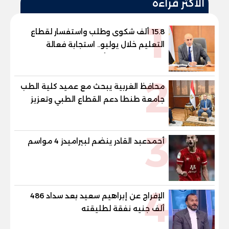
الأكثر قراءة
1
15.8 ألف شكوى وطلب واستفسار لقطاع
التعليم خلال يوليو.. استجابة فعالة
لشكاوى الطلاب وأولياء الأمور
2
محافظ الغربية يبحث مع عميد كلية الطب
جامعة طنطا دعم القطاع الطبي وتعزيز
الاستفادة من الخبرات الأكاديمية
3
أحمدعبد القادر ينضم لبيراميدز 4 مواسم
4
الإفراج عن إبراهيم سعيد بعد سداد 486
ألف جنيه نفقة لطليقته