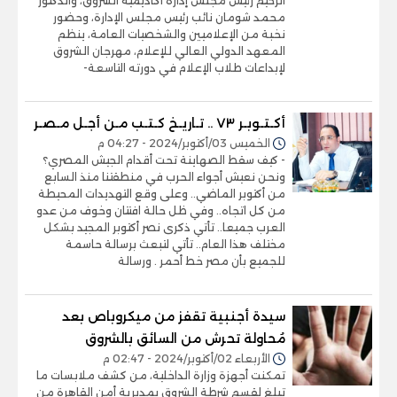
الرحيم رئيس مجلس إدارة أكاديمية الشروق، والدكتور
محمد شومان نائب رئيس مجلس الإدارة، وحضور
نخبة من الإعلاميين والشخصيات العامة، ينظم
المعهد الدولي العالي للإعلام، مهرجان الشروق
لإبداعات طلاب الإعلام في دورته التاسعة-
أكـتـوبـر ٧٣ .. تـاريـخ كـتـب مـن أجـل مـصـر
الخميس 03/أكتوبر/2024 - 04:27 م
- كيف سقط الصهاينة تحت أقدام الجيش المصري؟
ونحن نعيش أجواء الحرب في منطقتنا منذ السابع
من أكتوبر الماضي.. وعلى وقع التهديدات المحيطة
من كل اتجاه.. وفي ظل حالة افتتان وخوف من عدو
العرب جميعا.. تأتي ذكرى نصر أكتوبر المجيد بشكل
مختلف هذا العام.. تأتي لتبعث برسالة حاسمة
للجميع بأن مصر خط أحمر . ورسالة
سيدة أجنبية تقفز من ميكروباص بعد
مُحاولة تحرش من السائق بالشروق
الأربعاء 02/أكتوبر/2024 - 02:47 م
تمكنت أجهزة وزارة الداخلية، من كشف ملابسات ما
تبلغ لقسم شرطة الشروق بمديرية أمن القاهرة من