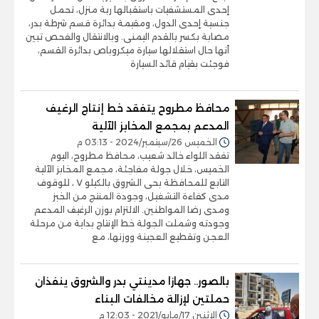
إحدى المستشفيات باستقبالها ربة منزل، تحمل
جنسية إحدى الدول، ومقيمة بدائرة قسم شرطة بدر،
مصابة بكسر بالقدم اليمنى. وبالانتقال والفحص تبين
أنها حال استقلالها سيارة ميكروباص بدائرة القسم،
فوجئت بقيام قائد السيارة
محافظ مطروح يتفقد خط إنتاج الرغيف
المدعم بمجمع المخابز الآلية
الخميس 26/سبتمبر/2024 - 03:13 م
تفقد اللواء خالد شعيب، محافظ مطروح، اليوم
الخميس، خلال جولة مفاجئة، مجمع المخابز الآلية
التابع للمحافظة بحى الشروق بالكيلو ٧ ، للوقوف
مدى كفاءة التشغيل، وجودة المنتج من الخبز
ومدى رضا المواطنين. الالتزام بوزن الرغيف المدعم
وجودته وشملت الجولة خط الإنتاج بداية من مرحلة
العجن وتقطيع العجينة ووزنها، مع
بالصور.. جهازا مدينتي بدر والشروق ينفذان
حملتين لإزالة مخالفات البناء
الإثنين 17/مايو/2021 - 12:03 م