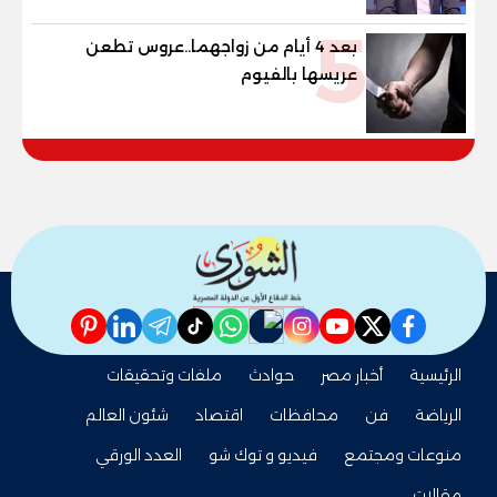
5
بعد 4 أيام من زواجهما..عروس تطعن
عريسها بالفيوم
pinterest
linkedin
telegram
whatsapp
tiktok
instagram
nabd
youtube
twitter
facebook
الرئيسية
أخبار مصر
حوادث
ملفات وتحقيقات
الرياضة
فن
محافظات
اقتصاد
شئون العالم
منوعات ومجتمع
فيديو و توك شو
العدد الورقي
مقالات